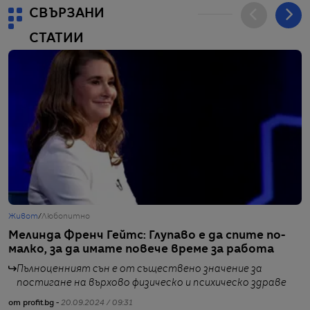
СВЪРЗАНИ
СТАТИИ
Живот
/
Любопитно
С
Мелинда Френч Гейтс: Глупаво е да спите по-
М
малко, за да имате повече време за работа
С
Пълноценният сън е от съществено значение за
постигане на върхово физическо и психическо здраве
от profit.bg -
20.09.2024 / 09:31
от