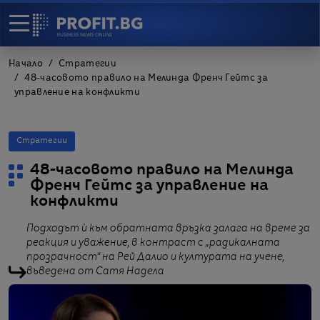
Начало
Стратегии
48-часовото правило на Мелинда Френч Гейтс за
управление на конфликти
Стратегии
48-часовото правило на Мелинда
Френч Гейтс за управление на
конфликти
Подходът ѝ към обратната връзка залага на време за
реакция и уважение, в контраст с „радикалната
прозрачност“ на Рей Далио и културата на учене,
въведена от Сатя Надела