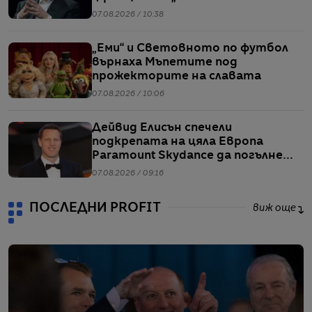
07.08.2026 / 10:38
„Еми“ и Световното по футбол
върнаха Мъпетите под
прожекторите на славата
07.08.2026 / 10:06
Дейвид Елисън спечели
подкрепата на цяла Европа
Paramount Skydance да погълне
WBD
07.08.2026 / 09:16
ПОСЛЕДНИ PROFIT
виж още