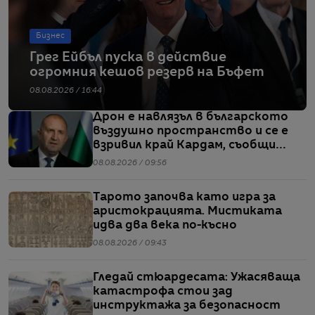
Бизнес
Грег Ейбъл пуска в действие
огромния кешов резерв на Бъфет
08.08.2026 / 16:44
Дрон е навлязъл в българското
въздушно пространство и се е
взривил край Кардам, съобщи
Радев
08.08.2026 / 09:56
Тарото започва като игра за
аристокрацията. Мистиката
идва два века по-късно
08.08.2026 / 09:43
Гледай стюардесата: Ужасяваща
катастрофа стои зад
инструктажа за безопасност