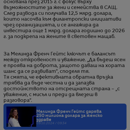
основана през 2015 г. с фокус върху
възможностите за жени и семейства в САЩ.
След развода си получава 12,5 млрд. долара,
които насочва към филантропски инициативи
чрез организацията, и се ангажира да
инвестира още 1 млрд. долара годишно до 2026
г. за подкрепа на жените в световен мащаб.
За Мелинда Френч Гейтс ключът е балансът
между откровеност и уважение. „Да бъдеш ясен
е проява на доброта, защото даваш на хората
шанс да се развиват“, споделя тя.
Тя смята, че ефективната обратна връзка
трябва да бъде честна и да запазва
достойнството на отсрещната страна – „с
уважение, с мисъл и преди да влезеш в
разговора“.
Мелинда Френч Гейтс дарява
250 милиона долара за женско
здраве
09.10.2024 / 09:34