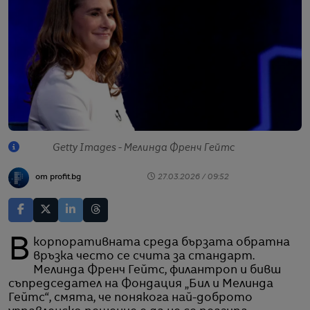
Getty Images - Мелинда Френч Гейтс
от profit.bg
27.03.2026 / 09:52
В корпоративната среда бързата обратна
връзка често се счита за стандарт.
Мелинда Френч Гейтс, филантроп и бивш
съпредседател на Фондация „Бил и Мелинда
Гейтс“, смята, че понякога най-доброто