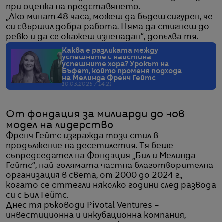
при оценка на представянето.
„Ако минат 48 часа, можеш да бъдеш сигурен, че
си свършил добра работа. Няма да стигнеш до
ревю и да се окажеш изненадан“, допълва тя.
Каква е разликата между
успешните и наистина
успешните хора? Урокът на
Бъфет, който променя подхода
на Мелинда Френч Гейтс
10.03.2025 / 14:21
От фондация за милиарди до нов
модел на лидерство
Френч Гейтс изгражда този стил в
продължение на десетилетия. Тя беше
съпредседател на Фондация „Бил и Мелинда
Гейтс“, най-голямата частна благотворителна
организация в света, от 2000 до 2024 г.,
когато се оттегли няколко години след развода
си с Бил Гейтс.
Днес тя ръководи Pivotal Ventures –
инвестиционна и инкубационна компания,