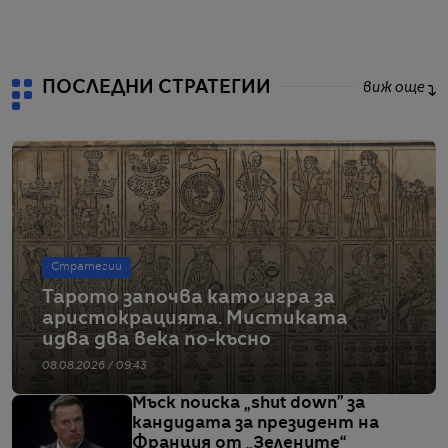
ПОСЛЕДНИ СТРАТЕГИИ
виж още
Стратегии
Тарото започва като игра за
аристокрацията. Мистиката
идва два века по-късно
08.08.2026 / 09:43
Мъск поиска „shut down” за
кандидата за президент на
Франция от „Зелените“