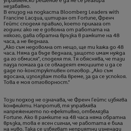
управленско решение е да не се реагира
незабавно.
В епизод на подкаста Bloomberg Leaders with
Francine Lacqua, цитиран от Fortune, Френч
Гейтс споделя правило, което прилага от
години: ако не е доволна от работата на
някого, дава обратна връзка в рамките на 48
часа, а не веднага.
„Ако съм недоволна от нещо, ще ти кажа до 48
часа. Няма да бъде веднага, защото имам нужда
да го обмисля“, споделя тя. Тя обяснява, че тази
пауза помага да се овладеят емоциите и да се
даде по-конструктивен отговор. „Ако съм
ядосана, използвам това време, за да се успокоя.
Това е моя отговорност.“
Този подход не означава, че Френч Гейтс избягва
конфликти. Напротив, тя управлява
напрежението по-ефективно, отбелязва
Fortune. Ако в рамките на 48 часа няма обратна
връзка, това е ясен сигнал, че работата е била
на ниво. Така се избягват неприятни изненади