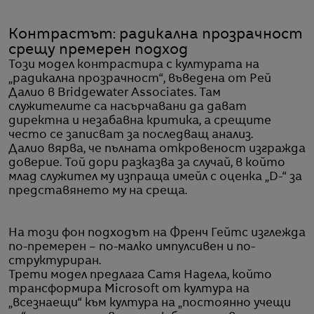
Контрастът: радикална прозрачност
срещу премерен подход
Този модел контрастира с културата на
„радикална прозрачност“, въведена от Рей
Далио в Bridgewater Associates. Там
служителите са насърчавани да дават
директна и незабавна критика, а срещите
често се записват за последващ анализ.
Далио вярва, че пълната откровеност изгражда
доверие. Той дори разказва за случай, в който
млад служител му изпраща имейл с оценка „D-“ за
представянето му на среща.
На този фон подходът на Френч Гейтс изглежда
по-премерен – по-малко импулсивен и по-
структуриран.
Трети модел предлага Сатя Надела, който
трансформира Microsoft от култура на
„всезнаещи“ към култура на „постоянно учещи