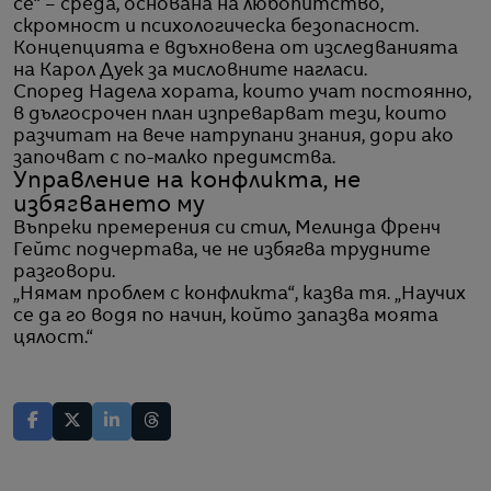
се“ – среда, основана на любопитство,
скромност и психологическа безопасност.
Концепцията е вдъхновена от изследванията
на Карол Дуек за мисловните нагласи.
Според Надела хората, които учат постоянно,
в дългосрочен план изпреварват тези, които
разчитат на вече натрупани знания, дори ако
започват с по-малко предимства.
Управление на конфликта, не
избягването му
Въпреки премерения си стил, Мелинда Френч
Гейтс подчертава, че не избягва трудните
разговори.
„Нямам проблем с конфликта“, казва тя. „Научих
се да го водя по начин, който запазва моята
цялост.“