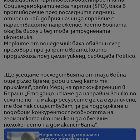
коалиционен партньор, лявоцентристката
Социалдемократическа партия (SPD), бяха в
противоречие през последните седмици
относно най-добрия начин за справяне с
нарастващото напрежение, което войната
оказва върху и без това затруднената
икономика.
Мерките от понеделник бяха обявени след
преговори при закрити врати, които
продължиха през целия уикенд, съобщава Politico.
„Ще усещаме последствията от тази война
още дълго време, дори и след като тя
приключи“, заяви Мерц на пресконференция в
Берлин. „Ето защо искаме да направим всичко по
силите ни – и макар ресурсите да са ограничени,
те все пак съществуват, за да поддържаме и
подобрим конкурентоспособността на
германската икономика и да облекчим
положението на домакинствата“.
Недостиг, индустриален
натиск, стагфлация: