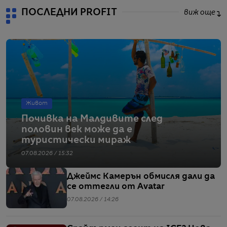
ПОСЛЕДНИ PROFIT
виж още
Живот
Почивка на Малдивите след
половин век може да е
туристически мираж
07.08.2026 / 15:32
Джеймс Камерън обмисля дали да
се оттегли от Avatar
07.08.2026 / 14:26