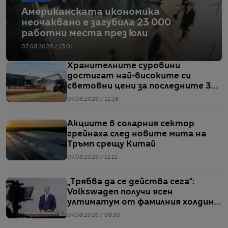
Американската икономика
неочаквано е загубила 23 000
работни места през юли
07.08.2026 / 13:01
Хранителните суровини
достигат най-високите си
световни цени за последните 3
години
07.08.2026 / 12:18
Акциите в соларния сектор
грейнаха след новите мита на
Тръмп срещу Китай
07.08.2026 / 11:11
„Трябва да се действа сега“:
Volkswagen получи ясен
ултиматум от фамилния холдинг
начело на групата
07.08.2026 / 08:30