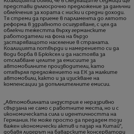
Коалицията обяви, че в следващите седмици ще
представи дългосрочно предложение за данъчни
облекчения за хората с ниски и средни доходи.
Тя стреми да приеме в парламента до лятото
реформа в здравното осигуряване, с цел да
облекчи тежестта върху германските
работодатели на фона на бързо
застаряващото население в страната.
Коалицията потвърди и намерението си да
води борба в Брюксел и да настоява за
отслабване целите за емисиите за
автомобилните производители, като
отхвърля предложението на ЕК за малките
автомобили, както и за изискване на
компенсации за допълнителните емисии.
„Автомобилната индустрия е неразривно
свързана не само с работните места, но и с
икономическата сила и идентичността на
Германия. Не може просто да предадем този
важен икономически актив и пазар на Китай“,
добавя лидерът на баварските консерватори