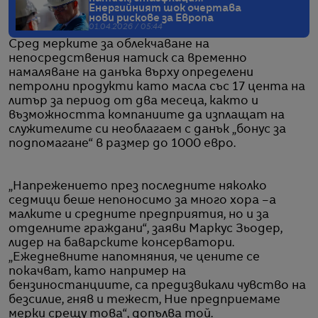
Енергийният шок очертава
нови рискове за Европа
01.04.2026 / 05:44
Сред мерките за облекчаване на
непосредствения натиск са временно
намаляване на данъка върху определени
петролни продукти като масла със 17 цента на
литър за период от два месеца, както и
възможността компаниите да изплащат на
служителите си необлагаем с данък „бонус за
подпомагане“ в размер до 1000 евро.
„Напрежението през последните няколко
седмици беше непоносимо за много хора –а
малките и средните предприятия, но и за
отделните граждани“, заяви Маркус Зьодер,
лидер на баварските консерватори.
„Ежедневните напомняния, че цените се
покачват, като например на
бензиностанциите, са предизвикали чувство на
безсилие, гняв и тежест, Ние предприемаме
мерки срещу това“, допълва той.