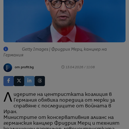
Getty Images | Фридрих Мерц, канцлер на
Германия
от profit.bg
13.04.2026 / 11:08
Лидерите на центристката коалиция в
Германия обявиха поредица от мерки за
справяне с последиците от войната в
Иран.
Министрите от консервативния алианс на
германския канцлер Фридрих Мерц и техният