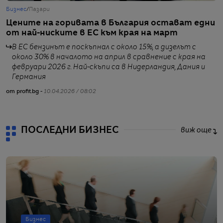
Бизнес
/
Пазари
Б
Цените на горивата в България остават едни
Г
от най-ниските в ЕС към края на март
п
В ЕС бензинът е поскъпнал с около 15%, а дизелът с
около 30% в началото на април в сравнение с края на
февруари 2026 г. Най-скъпи са в Нидерландия, Дания и
Германия
от
от profit.bg -
10.04.2026 / 08:02
ПОСЛЕДНИ БИЗНЕС
виж още
Бизнес