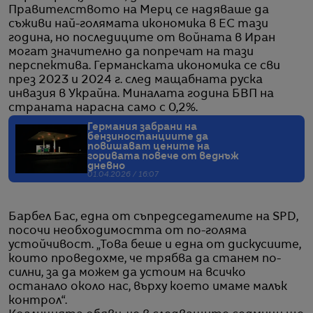
Правителството на Мерц се надяваше да
съживи най-голямата икономика в ЕС тази
година, но последиците от войната в Иран
могат значително да попречат на тази
перспектива. Германската икономика се сви
през 2023 и 2024 г. след мащабната руска
инвазия в Украйна. Миналата година БВП на
страната нарасна само с 0,2%.
Германия забрани на
бензиностанциите да
повишават цените на
горивата повече от веднъж
дневно
01.04.2026 / 16:07
Барбел Бас, една от съпредседателите на SPD,
посочи необходимостта от по-голяма
устойчивост. „Това беше и една от дискусиите,
които проведохме, че трябва да станем по-
силни, за да можем да устоим на всичко
останало около нас, върху което имаме малък
контрол“.