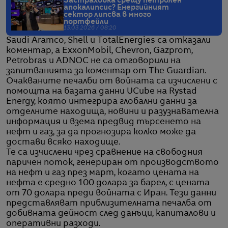
Застраховка срещу петролен
апокалипсис? Енергийният
сектор липсва в много
портфейли
13.03.2026 / 08:20
Saudi Aramco, Shell и TotalEnergies са отказали
коментар, а ExxonMobil, Chevron, Gazprom,
Petrobras и ADNOC не са отговорили на
запитванията за коментар от The Guardian.
Очакваните печалби от войната са изчислени с
помощта на базата данни UCube на Rystad
Energy, която интегрира глобални данни за
отделните находища, новини и разузнавателна
информация и взема предвид търсенето на
нефт и газ, за да прогнозира колко може да
достави всяко находище.
Те са изчислени чрез сравнение на свободния
паричен поток, генериран от производството
на нефт и газ през март, когато цената на
нефта е средно 100 долара за барел, с цената
от 70 долара преди войната с Иран. Тези данни
представляват приблизителната печалба от
добивната дейност след данъци, капиталови и
оперативни разходи.