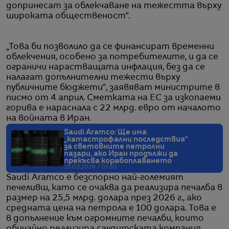
допринесат за облекчаване на тежестта върху
широката общественост“.
„Това би позволило да се финансират временни
облекчения, особено за потребителите, и да се
ограничи нарастващата инфлация, без да се
налагат допълнителни тежести върху
публичните бюджети“, заявяват министрите в
писмо от 4 април. Сметката на ЕС за изкопаеми
горива е нараснала с 22 млрд. евро от началото
на войната в Иран.
Saudi Aramco: Ще има
„катастрофални последствия“
за световните петролни
пазари, ако Иран продължи да
прекъсва корабоплаването
10.03.2026 / 07:50
Saudi Aramco е безспорно най-големият
печеливш, като се очаква да реализира печалба в
размер на 25,5 млрд. долара през 2026 г., ако
средната цена на петрола е 100 долара. Това е
в допълнение към огромните печалби, които
обичайно реализира саудитската компания,