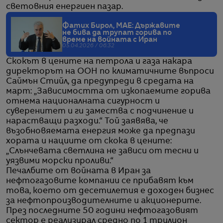
световния енергиен пазар.
Фатих Бирол, МАЕ: Държавите
не бива да трупат горива по
време на войната с Иран
05.04.2026 / 06:32
Скокът в цените на петрола и газа накара
директорът на ООН по климатичните въпроси
Саймън Стийл, да предупреди в средата на
март: „Зависимостта от изкопаемите горива
отнема националната сигурност и
суверенитет и ги замества с подчинение и
нарастващи разходи.“ Той заявява, че
възобновяемата енергия може да предпази
хората и нациите от скока в цените:
„Слънчевата светлина не зависи от тесни и
уязвими морски проливи.“
Печалбите от войната в Иран за
нефтогазовите компании се прибавят към
това, което от десетилетия е доходен бизнес
за нефтопроизводителните и акционерите.
През последните 50 години нефтогазовият
сектор е реализирал средно по 1 трилион