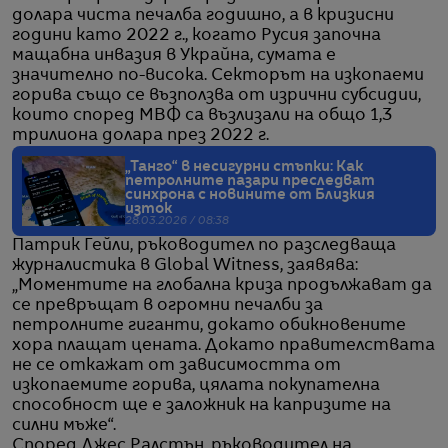
долара чиста печалба годишно, а в кризисни
години като 2022 г., когато Русия започна
мащабна инвазия в Украйна, сумата е
значително по-висока. Секторът на изкопаеми
горива също се възползва от изрични субсидии,
които според МВФ са възлизали на общо 1,3
трилиона долара през 2022 г.
„Танго“ в несигурни стъпки: Как
петролните пазари преследват
синхрона с новините от Близкия
изток
28.03.2026 / 08:38
Патрик Гейли, ръководител по разследваща
журналистика в Global Witness, заявява:
„Моментите на глобална криза продължават да
се превръщат в огромни печалби за
петролните гиганти, докато обикновените
хора плащат цената. Докато правителствата
не се откажат от зависимостта от
изкопаемите горива, цялата покупателна
способност ще е заложник на капризите на
силни мъже“.
Според Джес Ралстън, ръководител на