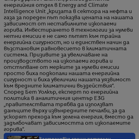
енергийния отдел в Energy and Climate
Intelligence Unit „кризата в сектора на нефта и
газа за пореден път показва цената на нашата
зависимост от нестабилните изкопаеми
горива. Инвестирането в технологии за нулеви
нетни емисии е не само пътят към трайна
енергийна сигурност, но и единствен начин да
възстановим равновесието в климатичната
система. Призивите за увеличаване на
производството на изкопаеми горива и
отстъпване от мерките за нулеви емисии
просто биха подкопали нашата енергийна
сигурност и биха увеличили нашата уязвимост
към вредните климатични въздействия“.
Според Бет Уолкър, експерт по енергийна
политика в аналитичния център E3G
„правителствата трябва да използват
данъците върху извънредните печалби, за да
ускорят прехода към зелена енергия, вместо да
задълбочават зависимостта от изкопаемите
горива“.