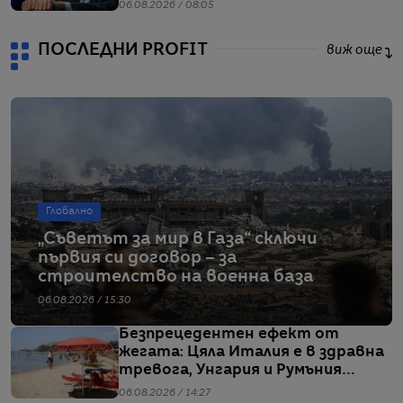
ливъридж
06.08.2026 / 08:05
ПОСЛЕДНИ PROFIT
виж още
Глобално
„Съветът за мир в Газа“ сключи
първия си договор – за
строителство на военна база
06.08.2026 / 15:30
Безпрецедентен ефект от
жегата: Цяла Италия е в здравна
тревога, Унгария и Румъния
пестят електричество
06.08.2026 / 14:27