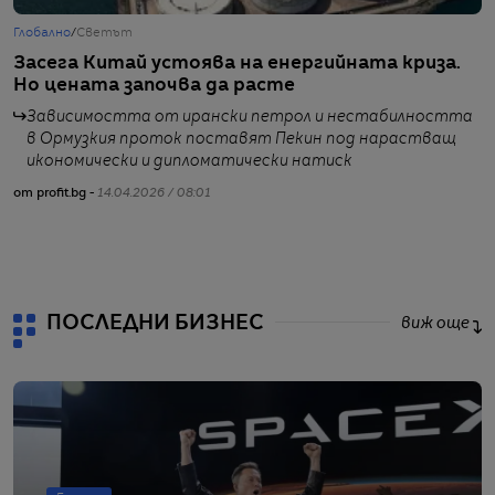
Глобално
/
Светът
Б
Засега Китай устоява на енергийната криза.
П
Но цената започва да расте
о
Зависимостта от ирански петрол и нестабилността
в Ормузкия проток поставят Пекин под нарастващ
икономически и дипломатически натиск
от profit.bg -
14.04.2026 / 08:01
от
ПОСЛЕДНИ БИЗНЕС
виж още