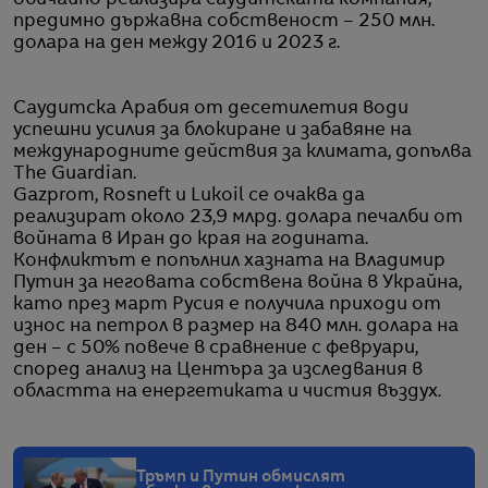
предимно държавна собственост – 250 млн.
долара на ден между 2016 и 2023 г.
Саудитска Арабия от десетилетия води
успешни усилия за блокиране и забавяне на
международните действия за климата, допълва
The Guardian.
Gazprom, Rosneft и Lukoil се очаква да
реализират около 23,9 млрд. долара печалби от
войната в Иран до края на годината.
Конфликтът е попълнил хазната на Владимир
Путин за неговата собствена война в Украйна,
като през март Русия е получила приходи от
износ на петрол в размер на 840 млн. долара на
ден – с 50% повече в сравнение с февруари,
според анализ на Центъра за изследвания в
областта на енергетиката и чистия въздух.
Тръмп и Путин обмислят