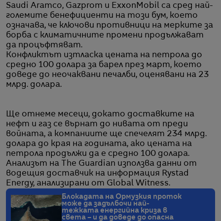
Saudi Aramco, Gazprom и ExxonMobil са сред най-
големите бенефициенти на този бум, което
означава, че ключови противници на мерките за
борба с климатичните промени продължават
да процъфтяват.
Конфликтът изтласка цената на петрола до
средно 100 долара за барел през март, което
доведе до неочаквани печалби, оценявани на 23
млрд. долара.
Ще отнеме месеци, докато доставките на
нефт и газ се върнат до нивата от преди
войната, а компаниите ще спечелят 234 млрд.
долара до края на годината, ако цената на
петрола продължи да е средно 100 долара.
Анализът на The Guardian използва данни от
водещия доставчик на информация Rystad
Energy, анализирани от Global Witness.
Блокадата на Ормузкия проток
може да задълбочи най-
тежката енергийна криза в
света – и да доведе до опасна