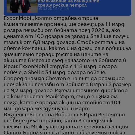
облекчаване на санкциите
срещу руския петрол
09.03.2026 / 21:28
ExxonMobil, която отдавна отрича
климатичните промени, ще реализира 11 млрд.
долара печалби от войната през 2026 г., ако
цената от 100 долара се запази. Shell ще получи
тласък от 6,8 млрд. долара. Стойността и на
двете компании, както и на други, се е повишила
значително поради ръста на цените на
акциите в месеца след началото на войната в
Иран: ExxonMobil струва с 118 млрд. долара
повече, а Shell с 34 млрд. долара повече.
Според анализа Chevron е на път да реализира
неочаквани печалби от войната в Иран в размер
на 9,2 млрд. долара. Изпълнителният директор
на компанията, Майк Уърт, също е извлякъл
полза, като е продал акции на стойност 104
млн. долара между януари и март.
Въздействието на войната в Иран вероятно
ще бъде дълготрайно, като в понеделник
шефът на Международната енергийна агенция
Фатих Бирол я описа като най-големия шок за