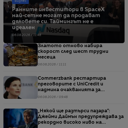
Бизнес
Ранните инвеститори в SpaceX
най-сетне могат да продават
дяловете си. Таймингът не е
идеален
06.08.2026 / 11:48
Златото отново набира
скорост след шест трудни
месеца
06.08.2026 / 11:11
Commerzbank рестартира
преговорите с UniCredit и
надмина очакванията за
тримесечието
06.08.2026 / 09:48
„Някой ще разтърси пазара“:
Джейми Даймън предупреждава за
рекордно високо ниво на