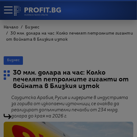
Начало
Бизнес
30 млн. долара на час: Колко печелят петролните гиганти
от войната в Близкия изток
Бизнес
30 млн. долара на час: Колко
печелят петролните гиганти от
войната в Близкия изток
Саудитска Арабия, Русия и лидерите в индустрията
за горива от изкопаеми източници, се очаква да
реализират допълнителни печалби от 234 млрд.
долара до края на 2026 г.