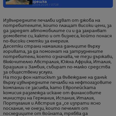
грешка
13.04.2026 / 07:16
Извънредните печалби идват от джоба на
потребителите, които плащат високи цени, за
да заредят автомобилите си и да захранват
домовете си, както и от бизнеса, който понася
по-високи сметки за енергия.
Десетки страни намалиха данъците върху
горивата, за да помогнат на затруднените
потребители, което означава, че тези държави,
включително Австралия, Южна Африка, Италия,
Бразилия и Замбия, събират по-малко средства
за обществени услуги.
На този фон натискът за въвеждане на данък
върху извънредните печалби на нефтогазовите
компании се засилва, като Европейската
комисия разглежда искане от финансовите
министри на Германия, Испания, Италия,
Португалия и Австрия да „се изпрати ясно
послание, че онези, които печелят от
последиците от войната, трябва да