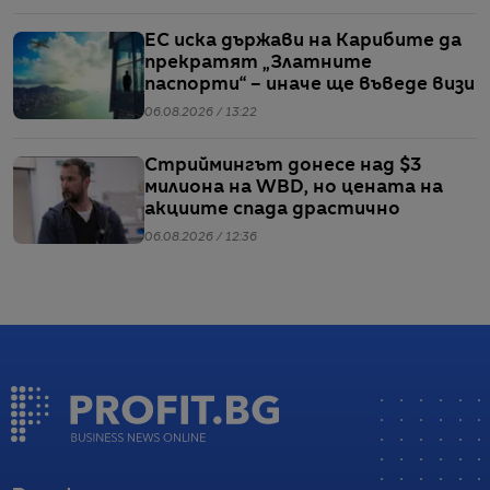
ЕС иска държави на Карибите да
прекратят „Златните
паспорти“ – иначе ще въведе визи
06.08.2026 / 13:22
Стриймингът донесе над $3
милиона на WBD, но цената на
акциите спада драстично
06.08.2026 / 12:36