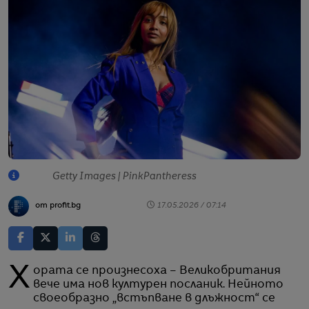
Getty Images | PinkPantheress
от profit.bg
17.05.2026 / 07:14
Хората се произнесоха – Великобритания
вече има нов културен посланик. Нейното
своеобразно „встъпване в длъжност“ се