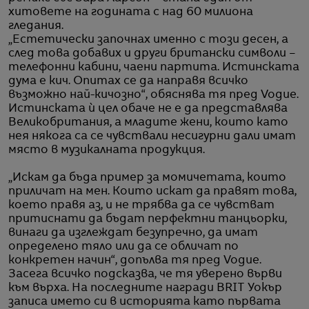
хитовете на годината с над 60 милиона
гледания.
„Естетически започнах именно с този десен, а
след това добавих и други британски символи –
телефонни кабини, чаени партита. Истинската
дума е кич. Опитах се да направя всичко
възможно най-кичозно“, обяснява тя пред Vogue.
Истинската ѝ цел обаче не е да представлява
Великобритания, а младите жени, които като
нея някога са се чувствали несигурни дали имат
място в музикалната продукция.
„Искам да бъда пример за момичетата, които
приличат на мен. Които искат да правят това,
което правя аз, и не трябва да се чувстват
притиснати да бъдат перфектни танцьорки,
винаги да изглеждат безупречно, да имат
определено тяло или да се обличат по
конкретен начин“, допълва тя пред Vogue.
Засега всичко подсказва, че тя уверено върви
към върха. На последните награди BRIT Уокър
записа името си в историята като първата