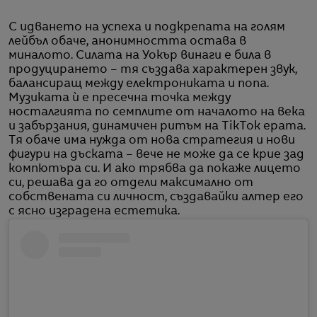
С идването на успеха и подкрепата на голям
лейбъл обаче, анонимността остава в
миналото. Силата на Уокър винаги е била в
продуцирането – тя създава характерен звук,
балансиращ между електрониката и попа.
Музиката ѝ е пресечна точка между
носталгията по семплите от началото на века
и забързания, динамичен ритъм на TikTok ерата.
Тя обаче има нужда от нова стратегия и нови
фигури на дъската – вече не може да се крие зад
компютъра си. И ако трябва да покаже лицето
си, решава да го отдели максимално от
собствената си личност, създавайки алтер его
с ясно изградена естетика.