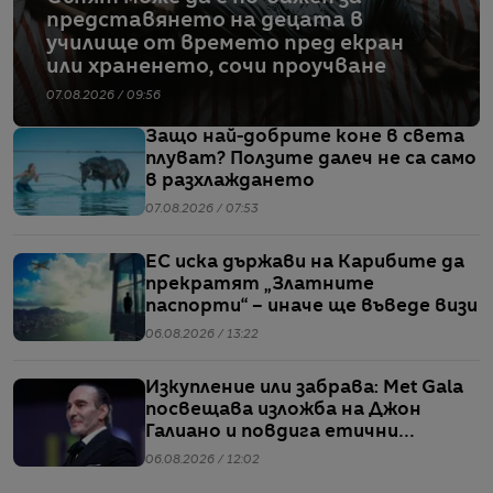
представянето на децата в
училище от времето пред екран
или храненето, сочи проучване
07.08.2026 / 09:56
Защо най-добрите коне в света
плуват? Ползите далеч не са само
в разхлаждането
07.08.2026 / 07:53
ЕС иска държави на Карибите да
прекратят „Златните
паспорти“ – иначе ще въведе визи
06.08.2026 / 13:22
Изкупление или забрава: Met Gala
посвещава изложба на Джон
Галиано и повдига етични
въпроси
06.08.2026 / 12:02