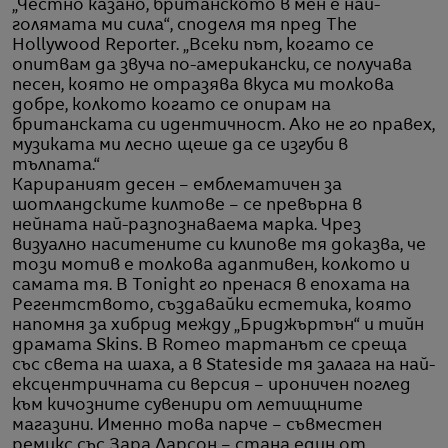
„Честно казано, британското в мен е най-
голямата ми сила“, споделя тя пред The
Hollywood Reporter. „Всеки път, когато се
опитвам да звуча по-американски, се получава
песен, която не отразява вкуса ми толкова
добре, колкото когато се опирам на
британската си идентичност. Ако не го правех,
музиката ми лесно щеше да се изгуби в
тълпата.“
Карираният десен – емблематичен за
шотландските килтове – се превърна в
нейната най-разпознаваема марка. Чрез
визуално наситените си клипове тя доказва, че
този мотив е толкова адаптивен, колкото и
самата тя. В Tonight го пренася в епохата на
Регентството, създавайки естетика, която
напомня за хибрид между „Бриджъртън“ и тийн
драмата Skins. В Romeo тартанът се среща
със света на шаха, а в Stateside тя залага на най-
ексцентричната си версия – ироничен поглед
към кичозните сувенири от летищните
магазини. Именно това парче – съвместен
ремикс със Зара Ларсон – стана един от