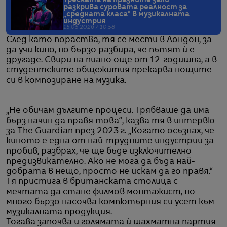
разкрива суровата реалност за
„средната класа“ в музикалната
индустрия
15.05.2026 / 10:58
След като пораства, тя се мести в Лондон, за
да учи кино, но бързо разбира, че пътят ѝ е
другаде. Свири на пиано още от 12-годишна, а в
студентските общежития прекарва нощите
си в композиране на музика.
„Не обичам дългите процеси. Трябваше да има
бърз начин да правя това“, казва тя в интервю
за The Guardian през 2023 г. „Когато осъзнах, че
киното е една от най-трудните индустрии за
пробив, разбрах, че ще бъде изключително
предизвикателно. Ако не мога да бъда най-
добрата в нещо, просто не искам да го правя.“
Тя пристига в британската столица с
мечтата да стане филмов монтажист, но
много бързо насочва компютърния си усет към
музикалната продукция.
Тогава започва и голямата ѝ шахматна партия