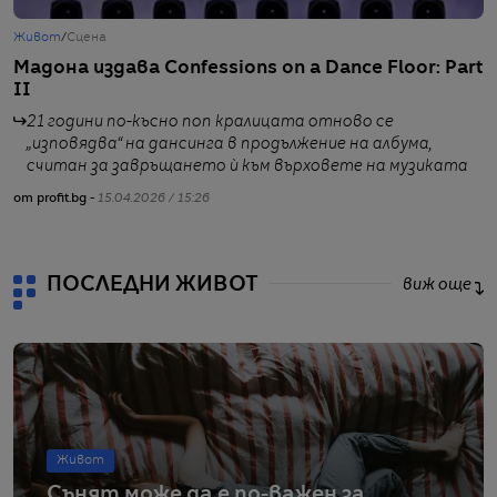
Живот
/
Сцена
Ж
Мадона издава Confessions on a Dance Floor: Part
П
II
о
21 години по-късно поп кралицата отново се
„изповядва“ на дансинга в продължение на албума,
считан за завръщането ѝ към върховете на музиката
от profit.bg -
15.04.2026 / 15:26
от
ПОСЛЕДНИ ЖИВОТ
виж още
Живот
Сънят може да е по-важен за