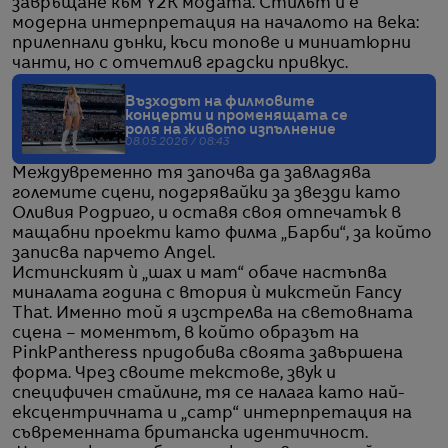
завръщане към Y2K модата. Стилът ѝ е
модерна интерпретация на началото на века:
прилепнали дънки, къси топове и миниатюрни
чанти, но с отчетлив градски привкус.
Възходът на филмовите
концерти и променящата се
роля на живото изпълнение
08.05.2026 / 08:43
Междувременно тя започва да завладява
големите сцени, подгрявайки за звезди като
Оливия Родриго, и оставя своя отпечатък в
мащабни проекти като филма „Барби“, за който
записва парчето Angel.
Истинският ѝ „шах и мат“ обаче настъпва
миналата година с втория ѝ микстейп Fancy
That. Именно той я изстрелва на световната
сцена – моментът, в който образът на
PinkPantheress придобива своята завършена
форма. Чрез своите текстове, звук и
специфичен стайлинг, тя се налага като най-
ексцентричната и „camp“ интерпретация на
съвременната британска идентичност.