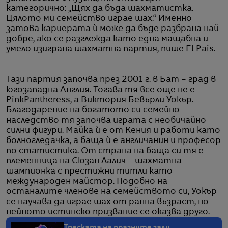
категорично: „Щях да бъда шахматистка.
Цялото ми семейство играе шах.“ Именно
затова кариерата ѝ може да бъде разбрана най-
добре, ако се разглежда като една мащабна и
умело изиграна шахматна партия, пише El Pais.
Тази партия започва през 2001 г. в Бат – град в
югозападна Англия. Тогава тя все още не е
PinkPantheress, а Виктория Бевърли Уокър.
Благодарение на богатото си семейно
наследство тя започва играта с необичайно
силни фигури. Майка ѝ е от Кения и работи като
болногледачка, а баща ѝ е англичанин и професор
по статистика. От страна на баща си тя е
племенница на Сюзан Лалич – шахматна
шампионка с престижни титли като
международен майстор. Подобно на
останалите членове на семейството си, Уокър
се научава да играе шах от ранна възраст, но
нейното истинско призвание се оказва друго.
Треската на празните зали