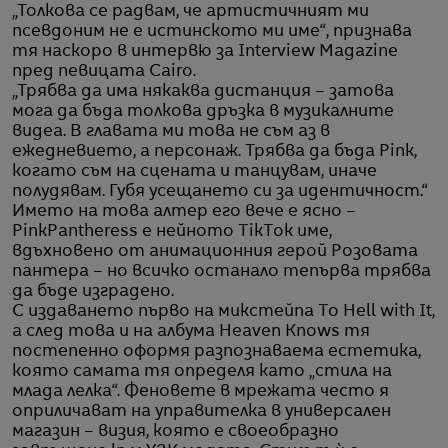
„Толкова се радвам, че артистичният ми
псевдоним не е истинското ми име“, признава
тя наскоро в интервю за Interview Magazine
пред певицата Cairo.
„Трябва да има някаква дистанция – затова
мога да бъда толкова дръзка в музикалните
видеа. В главата ми това не съм аз в
ежедневието, а персонаж. Трябва да бъда Pink,
когато съм на сцената и танцувам, иначе
полудявам. Губя усещането си за идентичност.“
Името на това алтер его вече е ясно –
PinkPantheress е нейното TikTok име,
вдъхновено от анимационния герой Розовата
пантера – но всичко останало тепърва трябва
да бъде изградено.
С издаването първо на микстейпа To Hell with It,
а след това и на албума Heaven Knows тя
постепенно оформя разпознаваема естетика,
която самата тя определя като „стила на
млада лелка“. Феновете в мрежата често я
оприличават на управителка в универсален
магазин – визия, която е своеобразно