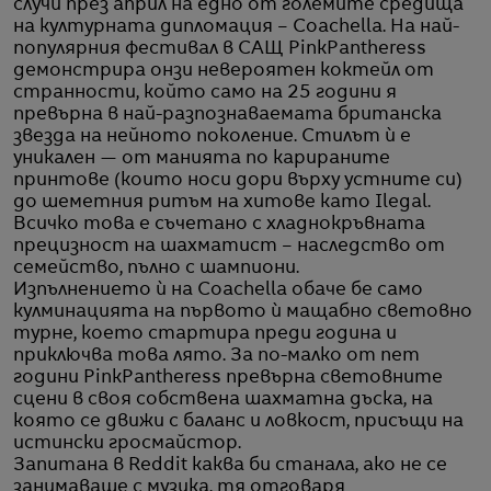
случи през април на едно от големите средища
на културната дипломация – Coachella. На най-
популярния фестивал в САЩ PinkPantheress
демонстрира онзи невероятен коктейл от
странности, който само на 25 години я
превърна в най-разпознаваемата британска
звезда на нейното поколение. Стилът ѝ е
уникален — от манията по карираните
принтове (които носи дори върху устните си)
до шеметния ритъм на хитове като Ilegal.
Всичко това е съчетано с хладнокръвната
прецизност на шахматист – наследство от
семейство, пълно с шампиони.
Изпълнението ѝ на Coachella обаче бе само
кулминацията на първото ѝ мащабно световно
турне, което стартира преди година и
приключва това лято. За по-малко от пет
години PinkPantheress превърна световните
сцени в своя собствена шахматна дъска, на
която се движи с баланс и ловкост, присъщи на
истински гросмайстор.
Запитана в Reddit каква би станала, ако не се
занимаваше с музика, тя отговаря