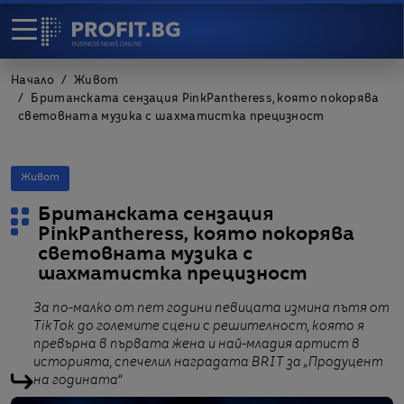
Начало
Живот
Британската сензация PinkPantheress, която покорява
световната музика с шахматистка прецизност
Живот
Британската сензация
PinkPantheress, която покорява
световната музика с
шахматистка прецизност
За по-малко от пет години певицата измина пътя от
TikTok до големите сцени с решителност, която я
превърна в първата жена и най-младия артист в
историята, спечелил наградата BRIT за „Продуцент
на годината“