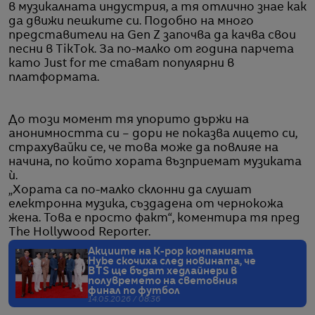
в музикалната индустрия, а тя отлично знае как
да движи пешките си. Подобно на много
представители на Gen Z започва да качва свои
песни в TikTok. За по-малко от година парчета
като Just for me стават популярни в
платформата.
До този момент тя упорито държи на
анонимността си – дори не показва лицето си,
страхувайки се, че това може да повлияе на
начина, по който хората възприемат музиката
ѝ.
„Хората са по-малко склонни да слушат
електронна музика, създадена от чернокожа
жена. Това е просто факт“, коментира тя пред
The Hollywood Reporter.
Акциите на K-pop компанията
Hybe скочиха след новината, че
BTS ще бъдат хедлайнери в
полувремето на световния
финал по футбол
14.05.2026 / 08:36