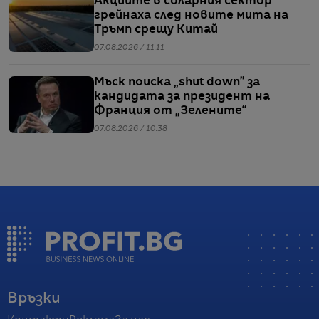
Акциите в соларния сектор
грейнаха след новите мита на
Тръмп срещу Китай
07.08.2026 / 11:11
Мъск поиска „shut down” за
кандидата за президент на
Франция от „Зелените“
07.08.2026 / 10:38
Връзки