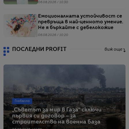
06.08.2026 / 10:30
Емоционалната устойчивост се
превръща в най-ценното умение.
Не я бъркайте с дебелокожие
06.08.2026 / 10:20
ПОСЛЕДНИ PROFIT
виж още
Глобално
„Съветът за мир в Газа“ сключи
първия си договор – за
строителство на военна база