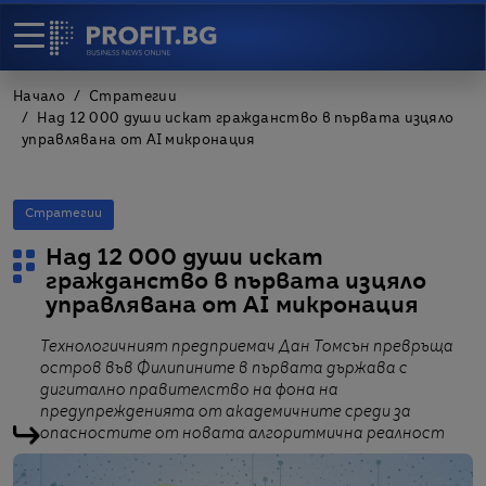
Начало
Стратегии
Над 12 000 души искат гражданство в първата изцяло
управлявана от AI микронация
Стратегии
Над 12 000 души искат
гражданство в първата изцяло
управлявана от AI микронация
Технологичният предприемач Дан Томсън превръща
остров във Филипините в първата държава с
дигитално правителство на фона на
предупрежденията от академичните среди за
опасностите от новата алгоритмична реалност