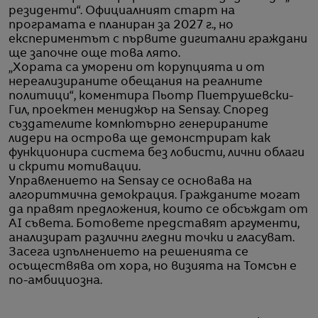
резиденти“. Официалният старт на
програмата е планиран за 2027 г., но
експериментът с първите дигитални граждани
ще започне още това лято.
„Хората са уморени от корупцията и от
нереализираните обещания на реалните
политици“, коментира Пьотр Пиетрушевски-
Гил, проектен мениджър на Sensay. Според
създателите компютърно генерираните
лидери на острова ще демонстрират как
функционира система без лобисти, лични облаги
и скрити мотивации.
Управлението на Sensay се основава на
алгоритмична демокрация. Гражданите могат
да правят предложения, които се обсъждат от
AI съвета. Ботовете представят аргументи,
анализират различни гледни точки и гласуват.
Засега изпълнението на решенията се
осъществява от хора, но визията на Томсън е
по-амбициозна.