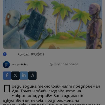
колаж: ПРОФИТ
от profit.bg
16.05.2026 / 08:04
Преди година технологичният предприемач
Дан Томсън обяви създаването на
микронация, управлявана изцяло от
изкуствен интелект, разположена на