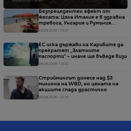
06.08.2026 / 15:30
Безпрецедентен ефект от
жегата: Цяла Италия е в здравна
тревога, Унгария и Румъния
пестят електричество
06.08.2026 / 14:27
ЕС иска държави на Карибите да
прекратят „Златните
паспорти“ – иначе ще въведе визи
06.08.2026 / 13:22
Стриймингът донесе над $3
милиона на WBD, но цената на
акциите спада драстично
06.08.2026 / 12:36