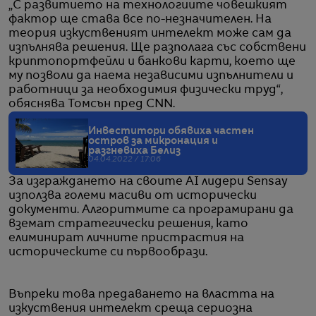
„С развитието на технологиите човешкият
фактор ще става все по-незначителен. На
теория изкуственият интелект може сам да
изпълнява решения. Ще разполага със собствени
криптопортфейли и банкови карти, което ще
му позволи да наема независими изпълнители и
работници за необходимия физически труд“,
обяснява Томсън пред CNN.
Инвеститори обявиха частен
остров за микронация и
разгневиха Белиз
04.04.2022 / 17:06
За изграждането на своите AI лидери Sensay
използва големи масиви от исторически
документи. Алгоритмите са програмирани да
вземат стратегически решения, като
елиминират личните пристрастия на
историческите си първообрази.
Въпреки това предаването на властта на
изкуствения интелект среща сериозна