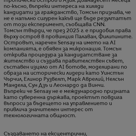
тропически остров в Азия. Дванадесет месеца
по-късно, въпреки интереса на хиляди
кандидати за гражданство, Томсън признава, че
не е напълно сигурен какъв ще бъде резултатът
от този експеримент, съобщава CNN.
Томсън твърди, че през 2025 г. е придобил права
върху остров в провинция Палаван, Филипините.
Островът, наречен Sensay на името на AI
компанията, е обявен за микронация. Томсън
открива процедура за кандидатстване за
жителство и създава правителствен съвет,
съставен изцяло от AI ботове, моделирани по
образа на исторически лидери като Уинстън
Чърчил, Елинор Рузвелт, Марк Аврелий, Нелсън
Мандела, Сун Дзъ и Леонардо да Винчи.
Въпреки че Sensay не е международно призната
като суверенна държава, проектът повдига
въпроси за бъдещето на управлението и
привлича значителен интерес от
технологичната общност.
Създаването на ексцентрични,