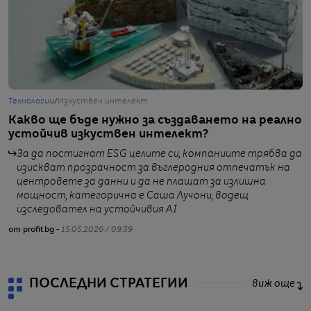
Технологии
/
Изкуствен интелект
С
Какво ще бъде нужно за създаването на реално
А
устойчив изкуствен интелект?
б
За да постигнат ESG целите си, компаниите трябва да
изискват прозрачност за въглеродния отпечатък на
центровете за данни и да не плащат за излишна
мощност, категорична е Саша Лучони, водещ
изследовател на устойчивия AI
от
от profit.bg -
15.05.2026 / 09:39
ПОСЛЕДНИ СТРАТЕГИИ
виж още