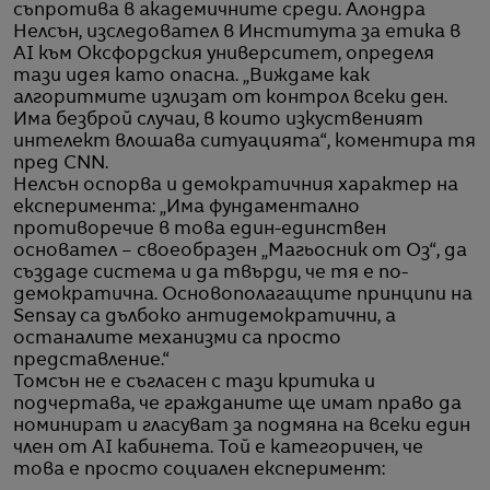
съпротива в академичните среди. Алондра
Нелсън, изследовател в Института за етика в
AI към Оксфордския университет, определя
тази идея като опасна. „Виждаме как
алгоритмите излизат от контрол всеки ден.
Има безброй случаи, в които изкуственият
интелект влошава ситуацията“, коментира тя
пред CNN.
Нелсън оспорва и демократичния характер на
експеримента: „Има фундаментално
противоречие в това един-единствен
основател – своеобразен „Магьосник от Оз“, да
създаде система и да твърди, че тя е по-
демократична. Основополагащите принципи на
Sensay са дълбоко антидемократични, а
останалите механизми са просто
представление.“
Томсън не е съгласен с тази критика и
подчертава, че гражданите ще имат право да
номинират и гласуват за подмяна на всеки един
член от AI кабинета. Той е категоричен, че
това е просто социален експеримент: