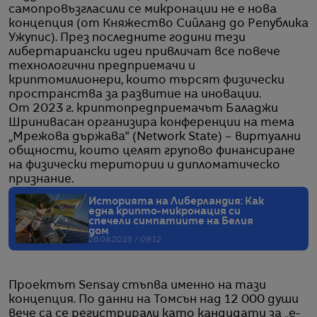
самопровъзгласили се микронации не е нова
концепция (от Княжество Сийланд до Република
Ужупис). През последните години тези
либертариански идеи привличат все повече
технологични предприемачи и
криптомилионери, които търсят физически
пространства за развитие на иновации.
От 2023 г. криптопредприемачът Баладжи
Шринивасан организира конференции на тема
„Мрежова държава“ (Network State) – виртуални
общности, които целят групово финансиране
на физически територии и дипломатическо
признание.
Историята на Либерландия: Как
една крипто-микронация си
спечели симпатиите на Белия
дом
26.08.2025 / 09:12
Проектът Sensay стъпва именно на тази
концепция. По данни на Томсън над 12 000 души
вече са се регистрирали като кандидати за „е-