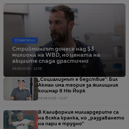
Стратегии
Стриймингът донесе над $3
милиона на WBD, но цената на
акциите спада драстично
06.08.2026 / 12:36
„Социализмът е бедствие“: Бил
Акман има теория за жилищния
кошмар в Ню Йорк
06.08.2026 / 11:07
В Калифорния милиардерите са
на всяка крачка, но „раздаването
на пари е трудно“