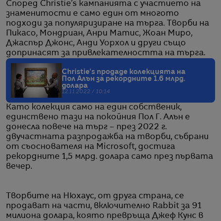
Според Christie’s кампанията с участието на
знаменитости е само един от многото
подходи за популяризиране на търга. Творби на
Пикасо, Мондриан, Анри Матис, Жоан Миро,
Джаспър Джонс, Анди Уорхол и други също
допринасят за привлекателността на търга.
Christie's продаде колекцията на
Пол Алън за рекордните 1.6 млрд.
долара
12.11.2022 / 10:14
Като колекция само на един собственик,
единствено тази на покойния Пол Г. Алън е
донесла повече на търг – през 2022 г.
двучастната разпродажба на творби, събрани
от съоснователя на Microsoft, достига
рекордните 1,5 млрд. долара само през първата
вечер.
Творбите на Нюхаус, от друга страна, се
продават на части, включително Rabbit за 91
милиона долара, която превръща Джеф Кунс в