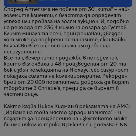
17.05.2026 / 04:15
Според Artnet има не повече от 30 „кита“ – най-
големите клиенти, с властта да определят
успеха или провала на голям аукцион. И, подобно
на рекорда от 236,4 милиона долара за Густав
Климт миналата есен, един решаващ звезден
лот може да подкрепи останалите, скривайки
всякакви все още останали или дебнещи
несигурности.
Все пак, вечерните продажби в понеделник,
които включваха и 48 произведения от 20-ти
век извън колекцията на Нюхаус, със сигурност
показаха силата на колекционерите. Рекорден
брой от 20 000 посетители дойдоха да видят
творбите в Christie’s, преди да се върнат в
частни ръце.
Както казва Никол Кидман в рекламата на AMC:
„Идваме на това място заради магията“ – и
пазарът за произведения на изкуството може
би има няколко трика в ръкава си, допълва CNN.