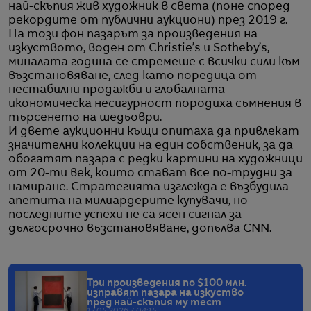
най-скъпия жив художник в света (поне според
рекордите от публични аукциони) през 2019 г.
На този фон пазарът за произведения на
изкуството, воден от Christie’s и Sotheby’s,
миналата година се стремеше с всички сили към
възстановяване, след като поредица от
нестабилни продажби и глобалната
икономическа несигурност породиха съмнения в
търсенето на шедьоври.
И двете аукционни къщи опитаха да привлекат
значителни колекции на един собственик, за да
обогатят пазара с редки картини на художници
от 20-ти век, които стават все по-трудни за
намиране. Стратегията изглежда е възбудила
апетита на милиардерите купувачи, но
последните успехи не са ясен сигнал за
дългосрочно възстановяване, допълва CNN.
Три произведения по $100 млн.
изправят пазара на изкуство
пред най-скъпия му тест