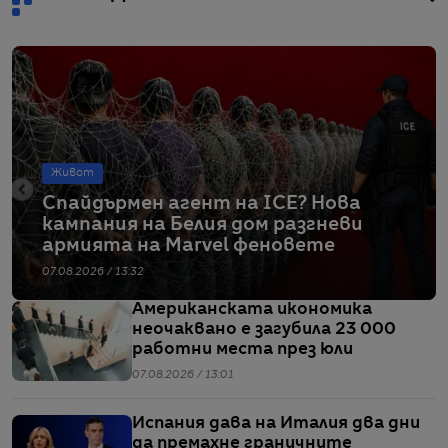
Живот
Спайдърмен агент на ICE? Нова
кампания на Белия дом разгневи
армията на Marvel феновете
07.08.2026 / 13:32
Американската икономика
неочаквано е загубила 23 000
работни места през юли
07.08.2026 / 13:01
Испания дава на Италия два дни
да премахне граничните