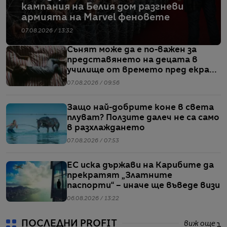
кампания на Белия дом разгневи
армията на Marvel феновете
07.08.2026 / 13:32
Сънят може да е по-важен за
представянето на децата в
училище от времето пред екран
или храненето, сочи проучване
07.08.2026 / 09:56
Защо най-добрите коне в света
плуват? Ползите далеч не са само
в разхлаждането
07.08.2026 / 07:53
ЕС иска държави на Карибите да
прекратят „Златните
паспорти“ – иначе ще въведе визи
06.08.2026 / 13:22
ПОСЛЕДНИ PROFIT
виж още