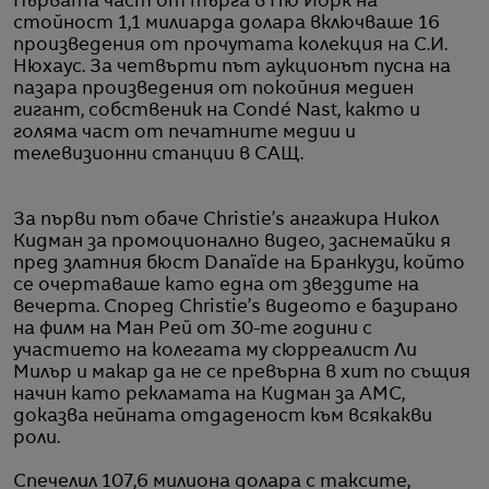
Първата част от търга в Ню Йорк на
стойност 1,1 милиарда долара включваше 16
произведения от прочутата колекция на С.И.
Нюхаус. За четвърти път аукционът пусна на
пазара произведения от покойния медиен
гигант, собственик на Condé Nast, както и
голяма част от печатните медии и
телевизионни станции в САЩ.
За първи път обаче Christie’s ангажира Никол
Кидман за промоционално видео, заснемайки я
пред златния бюст Danaïde на Бранкузи, който
се очертаваше като една от звездите на
вечерта. Според Christie’s видеото е базирано
на филм на Ман Рей от 30-те години с
участието на колегата му сюрреалист Ли
Милър и макар да не се превърна в хит по същия
начин като рекламата на Кидман за AMC,
доказва нейната отдаденост към всякакви
роли.
Спечелил 107,6 милиона долара с таксите,