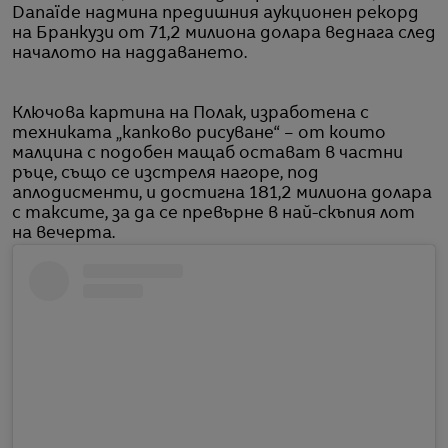
Danaïde надмина предишния аукционен рекорд
на Бранкузи от 71,2 милиона долара веднага след
началото на наддаването.
Ключова картина на Полак, изработена с
техниката „капково рисуване“ – от които
малцина с подобен мащаб остават в частни
ръце, също се изстреля нагоре, под
аплодисменти, и достигна 181,2 милиона долара
с таксите, за да се превърне в най-скъпия лот
на вечерта.