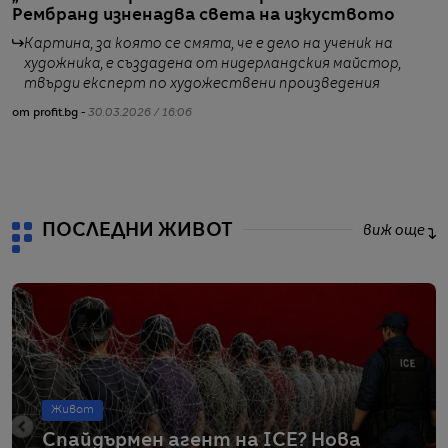
Рембранд изненадва света на изкуството
п
и
Картина, за която се смята, че е дело на ученик на
художника, е създадена от нидерландския майстор,
твърди експерт по художествени произведения
от profit.bg -
30.03.2026 / 16:06
от
ПОСЛЕДНИ ЖИВОТ
виж още
Живот
Спайдърмен агент на ICE? Нова