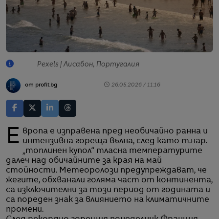
Pexels | Лисабон, Португалия
от profit.bg
26.05.2026 / 11:16
Европа е изправена пред необичайно ранна и
интензивна гореща вълна, след като т.нар.
„топлинен купол“ тласна температурите
далеч над обичайните за края на май
стойности. Метеоролози предупреждават, че
жегите, обхванали голяма част от континента,
са изключителни за този период от годината и
са пореден знак за влиянието на климатичните
промени.