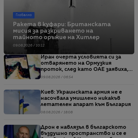
Глобално
Ракета в куфари: Британската
мисия за разкриването на
тайното оръжие на Хитлер
09.08.2026 / 10:12
Иран очерта условията си за
отварянето на Ормузкия
проток, след като ОАЕ заявиха,
че един от корабите им е бил
09.08.2026 / 06:54
обект на въздушен удар
Киев: Украинската армия не е
насочвала умишлено никакъв
летателен апарат към България
08.08.2026 / 18:08
Дрон е навлязъл в българското
въздушно пространство и се е