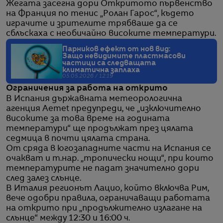
Жегата засегна дори Откритото първенство
на Франция по тенис „Ролан Гарос“, където
играчите и зрителите трябваше да се
сблъскаха с необичайно високите температури.
Парников ефект от нов вид:
Защо невидимите пластмасови
частици са следващата
климатична заплаха
05.05.2026 / 12:19
Ограничения за работа на открито
В Испания държавната метеорологична
агенция Aemet предупреди, че „изключително
високите за това време на годината
температури“ ще продължат през цялата
седмица в почти цялата страна.
От сряда в югозападните части на Испания се
очакват и т.нар. „тропически нощи“, при които
температурите не падат значително дори
след залез слънце.
В Италия регионът Лацио, който включва Рим,
вече одобри правила, ограничаващи работата
на открито при „продължително излагане на
слънце“ между 12:30 и 16:00 ч.