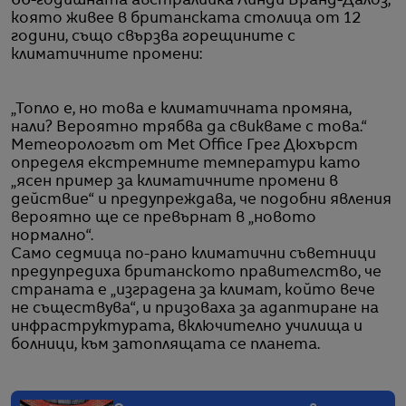
66-годишната австралийка Линди Бранд-Далоз,
която живее в британската столица от 12
години, също свързва горещините с
климатичните промени:
„Топло е, но това е климатичната промяна,
нали? Вероятно трябва да свикваме с това.“
Метеорологът от Met Office Грег Дюхърст
определя екстремните температури като
„ясен пример за климатичните промени в
действие“ и предупреждава, че подобни явления
вероятно ще се превърнат в „новото
нормално“.
Само седмица по-рано климатични съветници
предупредиха британското правителство, че
страната е „изградена за климат, който вече
не съществува“, и призоваха за адаптиране на
инфраструктурата, включително училища и
болници, към затоплящата се планета.