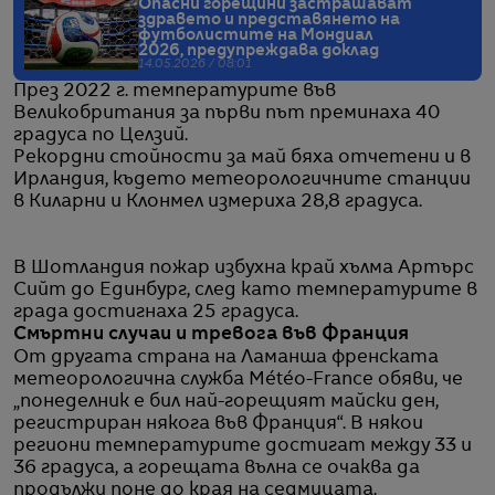
Опасни горещини застрашават
здравето и представянето на
футболистите на Мондиал
2026, предупреждава доклад
14.05.2026 / 08:01
През 2022 г. температурите във
Великобритания за първи път преминаха 40
градуса по Целзий.
Рекордни стойности за май бяха отчетени и в
Ирландия, където метеорологичните станции
в Киларни и Клонмел измериха 28,8 градуса.
В Шотландия пожар избухна край хълма Артърс
Сийт до Единбург, след като температурите в
града достигнаха 25 градуса.
Смъртни случаи и тревога във Франция
От другата страна на Ламанша френската
метеорологична служба Météo-France обяви, че
„понеделник е бил най-горещият майски ден,
регистриран някога във Франция“. В някои
региони температурите достигат между 33 и
36 градуса, а горещата вълна се очаква да
продължи поне до края на седмицата.