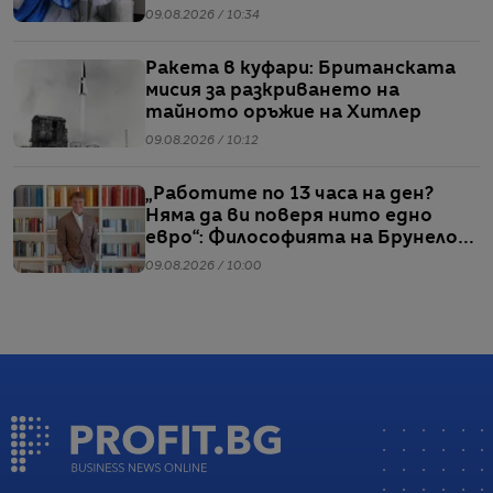
09.08.2026 / 10:34
Ракета в куфари: Британската
мисия за разкриването на
тайното оръжие на Хитлер
09.08.2026 / 10:12
„Работите по 13 часа на ден?
Няма да ви поверя нито едно
евро“: Философията на Брунело
Кучинели за бизнеса и живота
09.08.2026 / 10:00