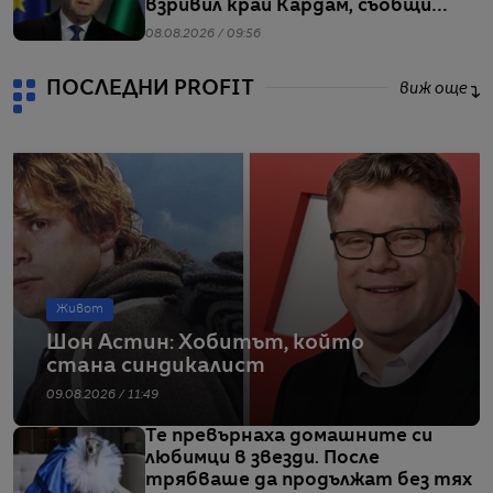
взривил край Кардам, съобщи
Радев
08.08.2026 / 09:56
ПОСЛЕДНИ PROFIT
виж още
Живот
Шон Астин: Хобитът, който
стана синдикалист
09.08.2026 / 11:49
Те превърнаха домашните си
любимци в звезди. После
трябваше да продължат без тях