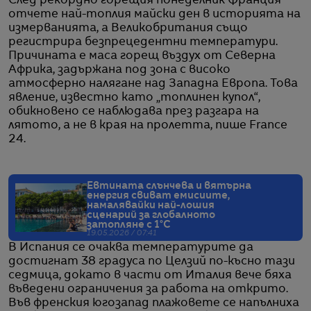
След рекордно горещия понеделник Франция
отчете най-топлия майски ден в историята на
измерванията, а Великобритания също
регистрира безпрецедентни температури.
Причината е маса горещ въздух от Северна
Африка, задържана под зона с високо
атмосферно налягане над Западна Европа. Това
явление, известно като „топлинен купол“,
обикновено се наблюдава през разгара на
лятото, а не в края на пролетта, пише France
24.
Евтината слънчева и вятърна
енергия свиват емисиите,
намалявайки най-лошия
сценарий за глобалното
затопляне с 1°C
19.05.2026 / 07:41
В Испания се очаква температурите да
достигнат 38 градуса по Целзий по-късно тази
седмица, докато в части от Италия вече бяха
въведени ограничения за работа на открито.
Във френския югозапад плажовете се напълниха