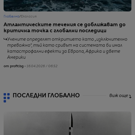
Глобално
/
Екология
Т
Атлантическите течения се доближават до
Н
критична точка с глобални последици
с
Учените определят откритието като „изключително
тревожно“, тъй като сривът на системата би имал
катастрофални ефекти за Европа, Африка и двете
Америки
от profit.bg -
16.04.2026 / 06:52
от
ПОСЛЕДНИ ГЛОБАЛНО
виж още