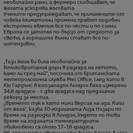
необичайно рано, а фермери съобщават, че
жегата ускорява жътвата.
Учените предупреждават, че причинените от
човека климатични промени правят подобни
екстремни явления все по-чести и по-силни.
Европа се затопля по-бързо от средното за
света, а горещите вълни стават все по-
интензивни.
„Тази жега би била необичайна за
Великобритания дори в разгара на лятото,
камо ли през май“, посочиха от британската
метеорологична служба Met Office, след като в
Кю Гардънс в югозападен Лондон бяха измерени
34,8 градуса – с два градуса над предишния
рекорд за месеца.
„Времето тук е като мини версия на ада. Кипи
от жега“, казва 10-годишната Лиза Низари по
време на разходка в Лондон, където по това
време на годината температурите
обикновено са около 17–18 градуса.