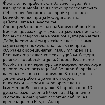
Френското правителство вече подготвя
извънредни мерки. Министър-председателят
Себастиен Льокорню ще проведе среща с
ключови министри за координация на
действията на властите.
Според говорителя на правителството Мод
Брежон досега седем души са загинали пряко или
косвено вследствие на жегите, цитира Reuters.
„Това, което можем да кажем днес, е, че има
седем смъртни случая, пряко или непряко
свързани с горещината“, заяви тя пред TF1.
Петима от загиналите са се удавили в езера,
реки или крайбрежни зони. Според властите
високите температури са накарали много хора
да потърсят разхлада във водата, въпреки че
на много места спасителите все още не са
започнали работа за летния сезон.
В неделя мъж е починал по време на 10-
километрово състезание в Париж, а още 10
души са били приети в болница в критично
състояние след друго спортно събитие в
предградието Мезон-Алфор.