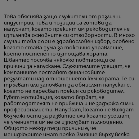
Това обяснява защо служители от различни
индустрии, нива и позиции са готови да
напуснат, когато прекият им ръководител не
изпълнява основните си отговорности. В много
случаи това дори е здравословен избор, особено
когато става дума за токсично управление,
което постепенно изтощава хората.
Швантес посочва няколко повтарящи се
причини за напускане. Служителите усещат, че
компаниите поставят финансовите
резултати над отношението към хората. Те си
тръгват или започват да обмислят напускане,
когато не харесват прекия си ръководител.
Губят мотивация, когато вярват, че
работодателят не привлича и не задържа силни
професионалисти. Напускат, когато не виждат
възможности за развитие или когато усещат,
че уменията им не се използват пълноценно.
Общото между тези причини е, че
мениджърите имат пряко влияние върху всяка