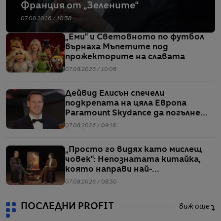
Франция от „Зелените“
07.08.2026 / 10:38
„Еми“ и Световното по футбол
върнаха Мъпетите под
прожекторите на славата
07.08.2026 / 10:06
Дейвид Елисън спечели
подкрепата на цяла Европа
Paramount Skydance да погълне
WBD
07.08.2026 / 09:16
„Просто го видях като мислещ
човек“: Непознатата китайка,
която направи най-
коментираното интервю с
07.08.2026 / 08:30
Кристофър Нолан
ПОСЛЕДНИ PROFIT
виж още