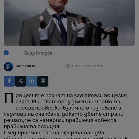
Getty Images
от profit.bg
09.06.2026 / 07:28
Процесът е познат на служители по целия
свят. Минават през дълги интервюта,
срещи, проверки, взаимно опознаване и
седмици на очакване, докато двете страни
решат, че са намерили правилния човек за
правилната позиция.
След приемането на офертата идва