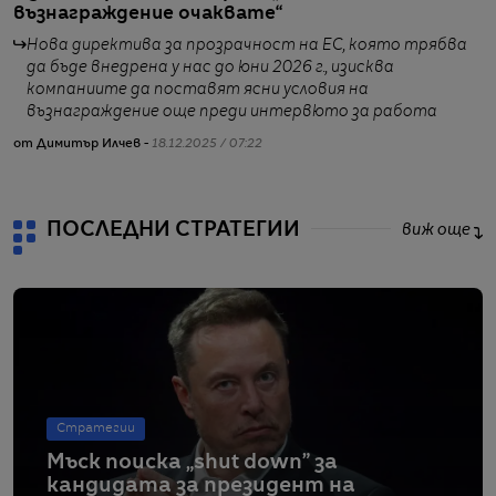
възнаграждение очаквате“
т
Нова директива за прозрачност на ЕС, която трябва
да бъде внедрена у нас до юни 2026 г., изисква
компаниите да поставят ясни условия на
възнаграждение още преди интервюто за работа
от
от Димитър Илчев -
18.12.2025 / 07:22
ПОСЛЕДНИ СТРАТЕГИИ
виж още
Стратегии
Мъск поиска „shut down” за
кандидата за президент на