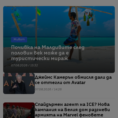
Живот
Почивка на Малдивите след
половин век може да е
туристически мираж
07.08.2026 / 15:32
Джеймс Камерън обмисля дали да
се оттегли от Avatar
07.08.2026 / 14:26
Спайдърмен агент на ICE? Нова
кампания на Белия дом разгневи
армията на Marvel феновете