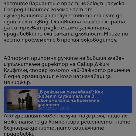
честите варианти е прост: човекът напуска.
Според Швантес голяма част от
изследванията за текучеството стигат до
един и същ извод. Основната причина хората
да си тръгват рядко е само заплатата,
придобивките или самата длъжност. Много по-
често проблемът е в прекия ръководител.
Авторът припомня думите на бившия главен
изпълнителен директор на Gallup Джим
Клифтън, според когото най-важното решение
в една организация е кого назначаваш за
мениджър.
„В режим на оцеляване“: Как
живеят служителите в
икономиката на временна
заетост
26.05.2026 / 13:42
Ако грешният човек получи тази роля, нищо не
може напълно да компенсира решението - нито
възнаграждението, нито социалните
придобивки.