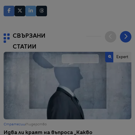
СВЪРЗАНИ
СТАТИИ
Еxpert
Стратегии
/
Лидерство
С
Идва ли краят на въпроса „Какво
А