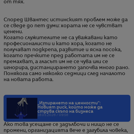
от тях.
Според Швантес истинският проблем може да
се сведе до пет думи: хората не се чувстват
ценени.
Когато служителите не са уважавани като
професионалисти и като хора, когато не
получават подкрепа, развитие и ясна посока,
когато пречките пред работата им не се
премахват, а гласът им не се чува или се
игнорира, дистанцирането започва много рано.
Понякога само няколко седмици след началото
на новата работа.
„Изпирането на ценности“:
Новият риск, който може да
струва скъпо на бизнеса
18.05.2026 / 09:56
Ако това усещане се задълбочи и нищо не се
промени, организацията вече е загубила човека,