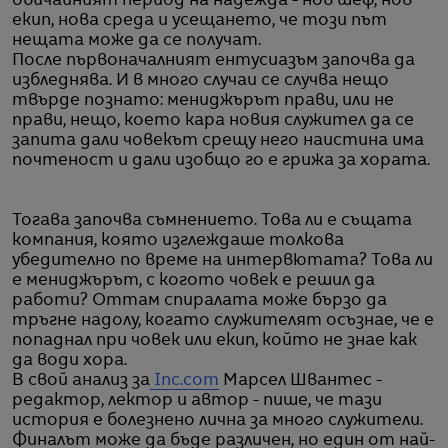
обичайният период на надежда - нов шеф, нов
екип, нова среда и усещането, че този път
нещата може да се получат.
После първоначалният ентусиазъм започва да
избледнява. И в много случаи се случва нещо
твърде познато: мениджърът прави, или не
прави, нещо, което кара новия служител да се
запита дали човекът срещу него наистина има
почтеност и дали изобщо го е грижа за хората.
Тогава започва съмнението. Това ли е същата
компания, която изглеждаше толкова
убедително по време на интервютата? Това ли
е мениджърът, с когото човек е решил да
работи? Оттам спиралата може бързо да
тръгне надолу, когато служителят осъзнае, че е
попаднал при човек или екип, който не знае как
да води хора.
В свой анализ за
Inc.com
Марсел Швантес -
редактор, лектор и автор - пише, че тази
история е болезнено лична за много служители.
Финалът може да бъде различен, но един от най-