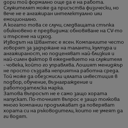
дори той формално още да е на работа.
Служителят може да присъства физически, но
вече не е ангажиран интелектуално или
емоционално.
А когато това се случи, следващата стъпка
обикновено е предвидима: обновяване на CV-то
и търсене на изход.
Изводът на Швантес е ясен. Компаниите често
говорят за задържане на таланти, култура и
ангажираност, но подценяват най-близкия и
най-силен фактор в ежедневието на служителя
- човека, който го управлява. Лошият мениджър
не просто създава неприятна работна среда.
Той може да обезсмисли цялата инвестиция в
подбор, обучение, възнаграждение и
работодателска марка.
Затова въпросът не е само защо хората
напускат. По-точният въпрос е защо толкова
много компании продължават да поверяват
хората си на ръководители, които не умеят да
ги водят.