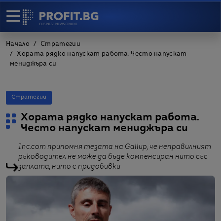
Начало
Стратегии
Хората рядко напускат работа. Често напускат
мениджъра си
Стратегии
Хората рядко напускат работа.
Често напускат мениджъра си
Inc.com припомня тезата на Gallup, че неправилният
ръководител не може да бъде компенсиран нито със
заплата, нито с придобивки