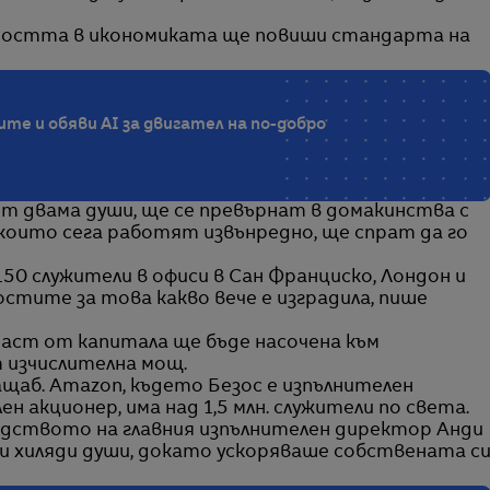
ността в икономиката ще повиши стандарта на
те и обяви AI за двигател на по-добро
т двама души, ще се превърнат в домакинства с
 които сега работят извънредно, ще спрат да го
50 служители в офиси в Сан Франциско, Лондон и
остите за това какво вече е изградила, пише
а част от капитала ще бъде насочена към
 изчислителна мощ.
мащаб. Amazon, където Безос е изпълнителен
н акционер, има над 1,5 млн. служители по света.
одството на главния изпълнителен директор Анди
и хиляди души, докато ускоряваше собствената с