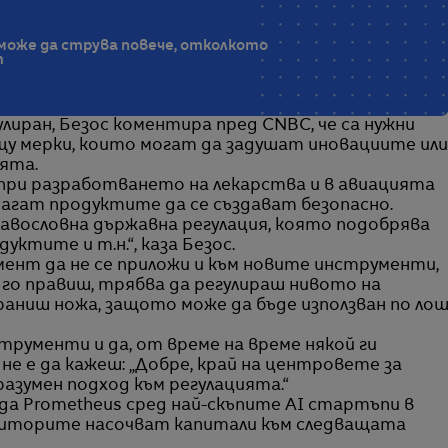
 може да струва повече, отколкото
т
лиран, Безос коментира пред CNBC, че са нужни
ещу мерки, които могат да задушат иновациите или
ята.
при разработването на лекарства и в авиацията
магат продуктите да се създават безопасно.
равословна държавна регулация, която подобрява
ктите и т.н.“, каза Безос.
мент да не се приложи и към новите инструменти,
 го правиш, трябва да регулираш нивото на
браниш ножа, защото може да бъде използван по ло
трументи и да, от време на време някой ги
не е да кажеш: „Добре, край на центровете за
 разумен подход към регулацията.“
да Prometheus сред най-скъпите AI стартъпи в
ститорите насочват капитали към следващата