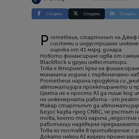
Сподели
Сподели
Сподели
Prometheus, стартъпът на Джеф Безос и Вик Баджадж за AI, насочен към физически
системи и индустриално инженерс
оценка от 41 млрд. долара
Новото финансиране идва от самия Б
BlackRock и други инвеститори.
Това е вторият кръг на финансиране
миналата година с първоначално наб
Prometheus нарича продукта си „уни
автоматизира проектирането и пр
Целта не е просто AI да пише код и
на инженерната работа - от реакти
Макар стартъпът да автоматизира
Безос казва пред CNBC, че ръстът 
това, което той нарича „недостиг 
работници надхвърля предлагането
Това го поставя в противоречие с р
Докато някои AI лидери прогнозира