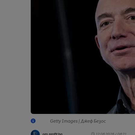
Getty Images | Джеф Безос
от profit.bg
12.06.2026 / 06:21