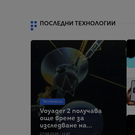
ПОСЛЕДНИ ТЕХНОЛОГИИ
Технологии
Voyager 2 получава
още време за
изследване на
междузвездното
07.08.2026 / 11:47