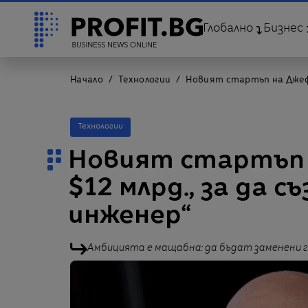
Глобално
Бизнес
Начало
Технологии
Новият стартъп на Джеф Б
Технологии
Новият стартъп 
$12 млрд., за да с
инженер“
Амбицията е мащабна: да бъдат заменени 