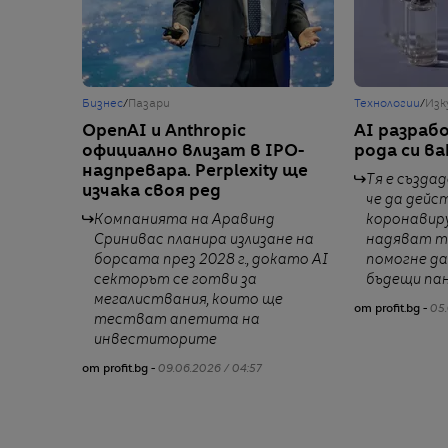
Бизнес
/
Пазари
Технологии
/
Изк
OpenAI и Anthropic
AI разраб
официално влизат в IPO-
рода си ва
надпревара. Perplexity ще
Тя е създа
изчака своя ред
че да дейс
Компанията на Аравинд
коронавиру
Сринивас планира излизане на
надяват т
борсата през 2028 г., докато AI
помогне д
секторът се готви за
бъдещи па
мегалиствания, които ще
от profit.bg -
05.
тестват апетита на
инвеститорите
от profit.bg -
09.06.2026 / 04:57