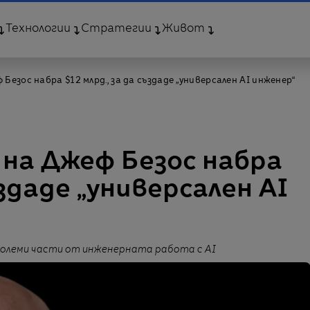
Технологии
Стратегии
Живот
езос набра $12 млрд., за да създаде „универсален AI инженер“
на Джеф Безос набра
ъздаде „универсален AI
големи части от инженерната работа с AI