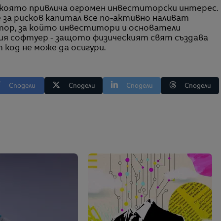
 която привлича огромен инвеститорски интерес.
за рисков капитал все по-активно наливат
тор, за който инвеститори и основатели
ия софтуер - защото физическият свят създава
код не може да осигури.
Сподели
Сподели
Сподели
Сподели