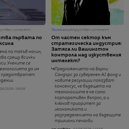
уствен интелект
Технологии
/
Изкуствен интелект
отва първата по
От частен сектор към
ксина
стратегическа индустрия:
Затяга ли Вашингтон
дена по такъв начин,
контрола над изкуствения
тва срещу всички
интелект?
си. Учените се
ехнологията да им
Предложението на Бърни
а предотвратят
Сандърс за суверенен AI фонд и
ндемии
новите регулации показват
консенсус, че бъдещето на
06.2026 / 06:59
технологиите е не само
корпоративен въпрос, а и
ключов приоритет за
икономиката и
разпределението на бъдещите
трилиони печалби