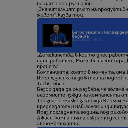
нещата по друг начин.
„Значителният ръст на продуктив
живот“, казва той.
Безос защити милиардери
бъдеще
21.05.2026 / 05:41
„Домакинства, в които днес работя
един работещ. Може би някои хора,
правят.“
Компанията, която в момента има 1
Цюрих, засега пази в тайна подробн
TechCrunch.
Безос даде да се разбере, че голям
огромните нужди на компанията от
Той знае немалко за труда в голям 
председател и най-голям индивидуале
През последната година, под ръков
Джаси, компанията съкрати десетк
автоматизация.