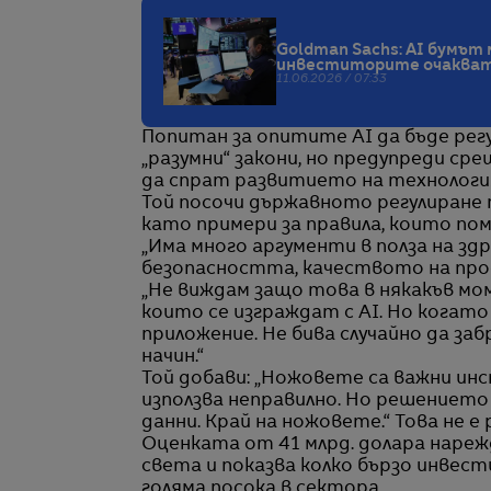
Goldman Sachs: AI бумът
инвеститорите очаква
11.06.2026 / 07:33
Попитан за опитите AI да бъде регу
„разумни“ закони, но предупреди ср
да спрат развитието на технологи
Той посочи държавното регулиране 
като примери за правила, които по
„Има много аргументи в полза на зд
безопасността, качеството на проду
„Не виждам защо това в някакъв мо
които се изграждат с AI. Но когато
приложение. Не бива случайно да за
начин.“
Той добави: „Ножовете са важни инс
използва неправилно. Но решението 
данни. Край на ножовете.“ Това не е
Оценката от 41 млрд. долара нареж
света и показва колко бързо инве
голяма посока в сектора.