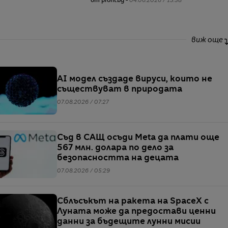
от profit.bg -
04.06.2026 / 13:58
виж още
AI модел създаде вируси, които не
съществуват в природата
07.08.2026 / 07:27
Съд в САЩ осъди Meta да плати още
567 млн. долара по дело за
безопасността на децата
07.08.2026 / 05:29
Сблъсъкът на ракета на SpaceX с
Луната може да предостави ценни
данни за бъдещите лунни мисии