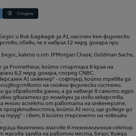
Сподели
тво, обяви, че е набрал 12 млрд. долара при
езос, както и от JPMorgan Chase, Goldman Sachs,
 за Prometheus, който стартира в края на
рани 6,2 млрд. долара, според CNBC.
версален AI инженер“ - софтуер, който трябва да
оизводството на сложни физически системи.
ли да обработва данни, а да навлезе в самото ядро
вни двигатели до молекули за нови лекарства.
 много аспекти от работата на инженерите,
на продуктивността, който AI носи, ще доведе до
на труд“ - свят, в който търсенето на човешки
.
едица влиятелни гласове в технологичния сектор.
т масова загуба на работни места, Безос вижда