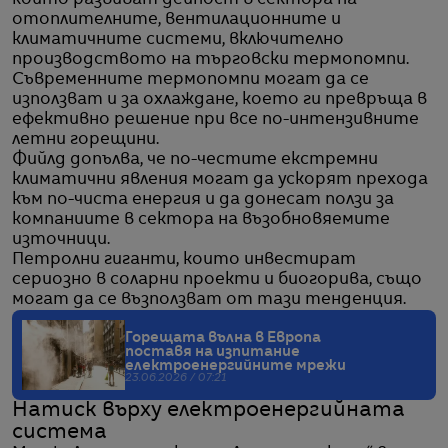
които развиват дейност в сектора на
отоплителните, вентилационните и
климатичните системи, включително
производството на търговски термопомпи.
Съвременните термопомпи могат да се
използват и за охлаждане, което ги превръща в
ефективно решение при все по-интензивните
летни горещини.
Фийлд допълва, че по-честите екстремни
климатични явления могат да ускорят прехода
към по-чиста енергия и да донесат ползи за
компаниите в сектора на възобновяемите
източници.
Петролни гиганти, които инвестират
сериозно в соларни проекти и биогорива, също
могат да се възползват от тази тенденция.
Горещата вълна в Европа
поставя на изпитание
електроенергийните мрежи
23.06.2026 / 07:21
Натиск върху електроенергийната
система