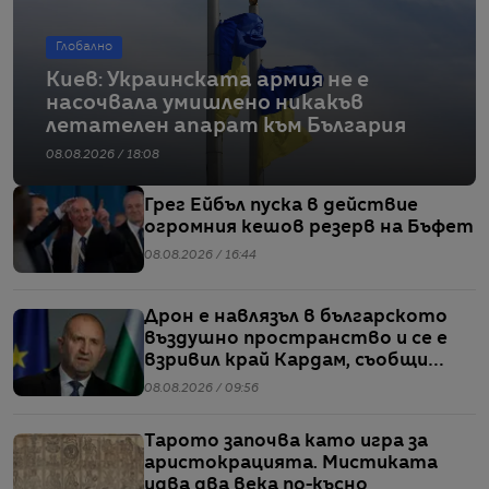
Глобално
Киев: Украинската армия не е
насочвала умишлено никакъв
летателен апарат към България
08.08.2026 / 18:08
Грег Ейбъл пуска в действие
огромния кешов резерв на Бъфет
08.08.2026 / 16:44
Дрон е навлязъл в българското
въздушно пространство и се е
взривил край Кардам, съобщи
Радев
08.08.2026 / 09:56
Тарото започва като игра за
аристокрацията. Мистиката
идва два века по-късно