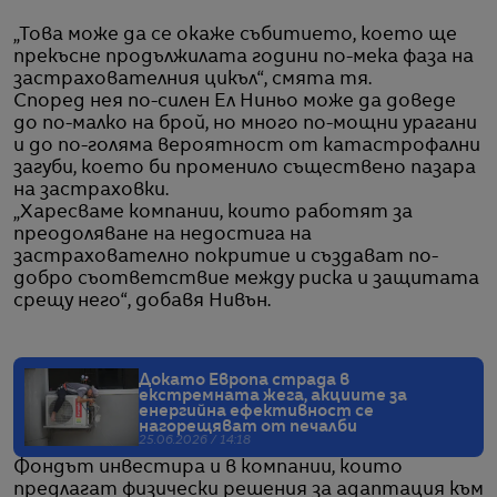
„Това може да се окаже събитието, което ще
прекъсне продължилата години по-мека фаза на
застрахователния цикъл“, смята тя.
Според нея по-силен Ел Ниньо може да доведе
до по-малко на брой, но много по-мощни урагани
и до по-голяма вероятност от катастрофални
загуби, което би променило съществено пазара
на застраховки.
„Харесваме компании, които работят за
преодоляване на недостига на
застрахователно покритие и създават по-
добро съответствие между риска и защитата
срещу него“, добавя Нивън.
Докато Европа страда в
екстремната жега, акциите за
енергийна ефективност се
нагорещяват от печалби
25.06.2026 / 14:18
Фондът инвестира и в компании, които
предлагат физически решения за адаптация към