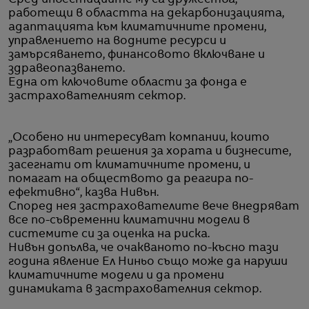
Сред инвестициите му са дружества,
работещи в областта на декарбонизацията,
адаптацията към климатичните промени,
управлението на водните ресурси и
замърсяването, финансовото включване и
здравеопазването.
Една от ключовите области за фонда е
застрахователният сектор.
„Особено ни интересуват компании, които
разработват решения за хората и бизнесите,
засегнати от климатичните промени, и
помагат на обществото да реагира по-
ефективно“, казва Нивън.
Според нея застрахователите вече внедряват
все по-съвременни климатични модели в
системите си за оценка на риска.
Нивън допълва, че очакваното по-късно тази
година явление Ел Ниньо също може да наруши
климатичните модели и да промени
динамиката в застрахователния сектор.