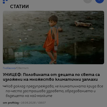
СТАТИИ
Глобално
/
Светът
Г
УНИЦЕФ: Половината от децата по света са
Р
изложени на множество климатични заплахи
Е
Нов доклад предупреждава, че климатичната криза все
по-често застрашава здравето, образованието и
бъдещето на най-малките
от profit.bg -
16.06.2026 / 08:07
от