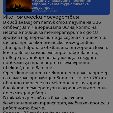
жегите и пожарите променят
европейската туристическа
индустрия
19.08.2025 / 07:15
Икономически последствия
В свой анализ от петък стратезите на UBS
отбелязват, че горещата вълна, която на
места е повишила температурите с до 18
градуса над нормалните за сезона стойности,
ще има преки икономически последствия.
„Западна Европа е обхваната от гореща вълна,
която вече наруши електроснабдяването,
доведе до затваряне на училища и създаде
проблеми за транспорта и културните
обекти“, посочват те.
Френските ядрени електроцентрали например
са намалили производството си с около 7% от
общото търсене на електроенергия заради
високите температури и ограничения достъп
до охлаждаща вода.
В няколко държави са били засегнати
железопътният транспорт, учебният процес и
работното време.