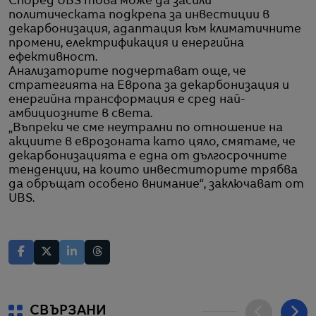
Според UBS това може да засили
политическата подкрепа за инвестиции в
декарбонизация, адаптация към климатичните
промени, електрификация и енергийна
ефективност.
Анализаторите подчертават още, че
стратегията на Европа за декарбонизация и
енергийна трансформация е сред най-
амбициозните в света.
„Въпреки че сме неутрални по отношение на
акциите в еврозоната като цяло, смятаме, че
декарбонизацията е една от дългосрочните
тенденции, на които инвеститорите трябва
да обръщат особено внимание“, заключават от
UBS.
СВЪРЗАНИ