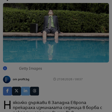
Getty Images
от profit.bg
27.06.2026 / 06:57
Няколко държави в Западна Европа
прекараха изминалата седмица в борба с