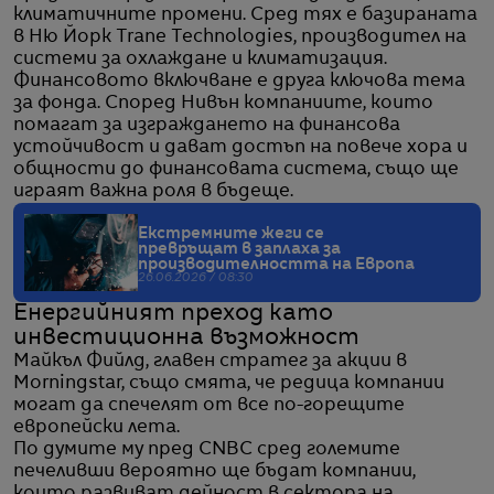
климатичните промени. Сред тях е базираната
в Ню Йорк Trane Technologies, производител на
системи за охлаждане и климатизация.
Финансовото включване е друга ключова тема
за фонда. Според Нивън компаниите, които
помагат за изграждането на финансова
устойчивост и дават достъп на повече хора и
общности до финансовата система, също ще
играят важна роля в бъдеще.
Екстремните жеги се
превръщат в заплаха за
производителността на Европа
26.06.2026 / 08:30
Енергийният преход като
инвестиционна възможност
Майкъл Фийлд, главен стратег за акции в
Morningstar, също смята, че редица компании
могат да спечелят от все по-горещите
европейски лета.
По думите му пред CNBC сред големите
печеливши вероятно ще бъдат компании,