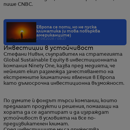
пише CNBC.
Европа се поти, но не пуска
климатика (и това побърква
американците)
27.06.2026 / 08:37
Инвестиции в устойчивост
Стефани Нивън, съуправител на стратегията
Global Sustainable Equity в инвестиционната
компания Ninety One, казва пред медията, че
нейният екип разглежда зачестяването на
екстремните климатични явления в Европа
като дългосрочна инвестиционна възможност.
По думите ѝ фондът търси компании, които
предлагат продукти и решения, помагащи на
хората да се адаптират и да изграждат
устойчивост в условията на все по-
предизвикателен климат.