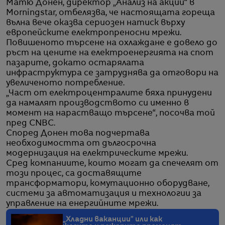
Матю Донен, директор „Анализ на акции“ в
Morningstar, отбелязва, че настоящата гореща
вълна вече оказва сериозен натиск върху
европейските електропреносни мрежи.
Повишеното търсене на охлаждане е довело до
ръст на цените на електроенергията на спот
пазарите, докато остарялата
инфраструктура се затруднява да отговори на
увеличеното потребление.
„Част от електроцентралите бяха принудени
да намалят производството си именно в
момент на нарастващо търсене“, посочва той
пред CNBC.
Според Донен това подчертава
необходимостта от дългосрочна
модернизация на електрическите мрежи.
Сред компаниите, които могат да спечелят от
този процес, са доставящите
трансформатори, комутационно оборудване,
системи за автоматизация и технологии за
управление на енергийните мрежи.
„Хладни ваканции” или как