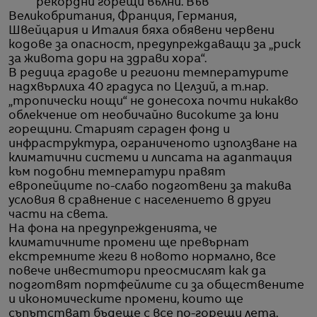
рекордни горещи вълни. Във
Великобритания, Франция, Германия,
Швейцария и Италия бяха обявени червени
кодове за опасност, предупреждаващи за „риск
за живота дори на здрави хора“.
В редица градове и региони температурите
надхвърлиха 40 градуса по Целзий, а т.нар.
„тропически нощи“ не донесоха почти никакво
облекчение от необичайно високите за юни
горещини. Старият сграден фонд и
инфраструктура, ограниченото използване на
климатични системи и липсата на адаптация
към подобни температури правят
европейците по-слабо подготвени за такива
условия в сравнение с населението в други
части на света.
На фона на предупрежденията, че
климатичните промени ще превърнат
екстремните жеги в новото нормално, все
повече инвеститори преосмислят как да
подготвят портфейлите си за обществените
и икономическите промени, които ще
съпътстват бъдеще с все по-горещи лета,