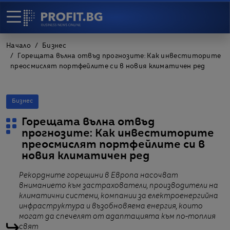
Начало
Бизнес
Горещата вълна отвъд прогнозите: Как инвеститорите
преосмислят портфейлите си в новия климатичен ред
Бизнес
Горещата вълна отвъд
прогнозите: Как инвеститорите
преосмислят портфейлите си в
новия климатичен ред
Рекордните горещини в Европа насочват
вниманието към застрахователи, производители на
климатични системи, компании за електроенергийна
инфраструктура и възобновяема енергия, които
могат да спечелят от адаптацията към по-топлия
свят