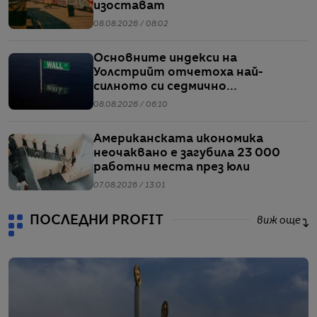
изостават
08.08.2026 / 08:02
Основните индекси на
Уолстрийт отчетоха най-
силното си седмично
представяне от април насам
08.08.2026 / 06:10
Американската икономика
неочаквано е загубила 23 000
работни места през юли
07.08.2026 / 13:01
ПОСЛЕДНИ PROFIT
виж още