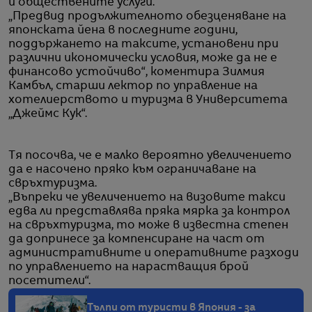
и обществените услуги.
„Предвид продължителното обезценяване на
японската йена в последните години,
поддържането на таксите, установени при
различни икономически условия, може да не е
финансово устойчиво“, коментира Зилмия
Камбъл, старши лектор по управление на
хотелиерството и туризма в Университета
„Джеймс Кук“.
Тя посочва, че е малко вероятно увеличението
да е насочено пряко към ограничаване на
свръхтуризма.
„Въпреки че увеличението на визовите такси
едва ли представлява пряка мярка за контрол
на свръхтуризма, то може в известна степен
да допринесе за компенсиране на част от
административните и оперативните разходи
по управлението на нарастващия брой
посетители“.
Тълпи от туристи в Япония - за