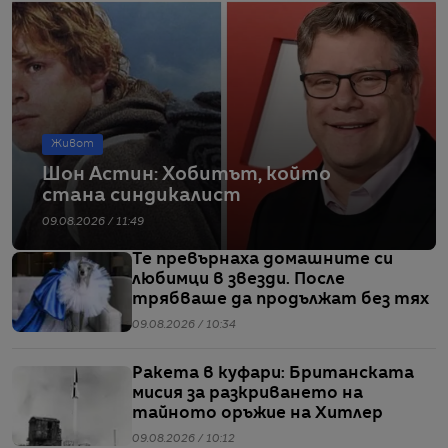
Живот
Шон Астин: Хобитът, който
стана синдикалист
09.08.2026 / 11:49
Те превърнаха домашните си
любимци в звезди. После
трябваше да продължат без тях
09.08.2026 / 10:34
Ракета в куфари: Британската
мисия за разкриването на
тайното оръжие на Хитлер
09.08.2026 / 10:12