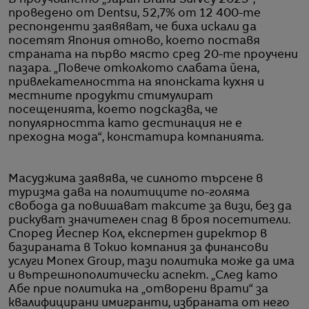
В проучването „Japan Brand Survey 2025“,
проведено от Dentsu, 52,7% от 12 400-те
респонденти заявяват, че биха искали да
посетят Япония отново, което поставя
страната на първо място сред 20-те проучени
пазара. „Повече отколкото слабата йена,
привлекателността на японската кухня и
местните продукти стимулират
посещенията, което подсказва, че
популярността като дестинация не е
преходна мода“, констатира компанията.
Масуджима заявява, че силното търсене в
туризма дава на политиците по-голяма
свобода да повишават таксите за визи, без да
рискуват значителен спад в броя посетители.
Според Йеспер Кол, експертен директор в
базираната в Токио компания за финансови
услуги Monex Group, тази политика може да има
и вътрешнополитически аспект. „След като
Абе прие политика на „отворени врати“ за
квалифицирани имигранти, избраната от него