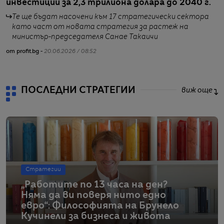
инвестиции за 2,3 трилиона долара до 2040 г.
д
Те ще бъдат насочени към 17 стратегически сектора
като част от новата стратегия за растеж на
министър-председателя Санае Такаичи
от profit.bg -
20.06.2026 / 08:52
от
ПОСЛЕДНИ СТРАТЕГИИ
виж още
Стратегии
„Работите по 13 часа на ден?
Няма да ви поверя нито едно
евро“: Философията на Брунело
Кучинели за бизнеса и живота