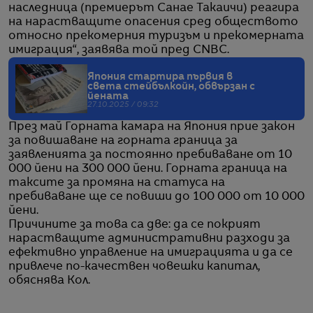
наследница (премиерът Санае Такаичи) реагира
на нарастващите опасения сред обществото
относно прекомерния туризъм и прекомерната
имиграция“, заявява той пред CNBC.
Япония стартира първия в
света стейбълкойн, обвързан с
йената
27.10.2025 / 09:32
През май Горната камара на Япония прие закон
за повишаване на горната граница за
заявленията за постоянно пребиваване от 10
000 йени на 300 000 йени. Горната граница на
таксите за промяна на статуса на
пребиваване ще се повиши до 100 000 от 10 000
йени.
Причините за това са две: да се покрият
нарастващите административни разходи за
ефективно управление на имиграцията и да се
привлече по-качествен човешки капитал,
обяснява Кол.