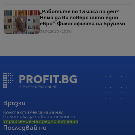
„Работите по 13 часа на ден?
Няма да ви поверя нито едно
евро“: Философията на Брунело
Кучинели за бизнеса и живота
09.08.2026 / 10:00
Връзки
Контакти
Реклама
За нас
Политика за поверителност
Управление на предпочитания
Последвай ни