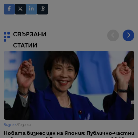
СВЪРЗАНИ
СТАТИИ
Бизнес
/
Пазари
Ж
Новата бизнес цел на Япония: Публично-частни
Д