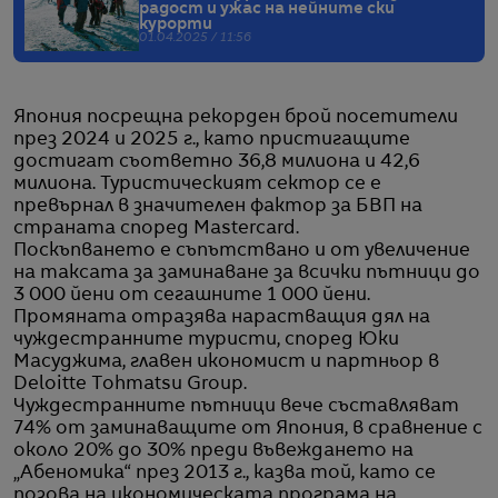
радост и ужас на нейните ски
курорти
01.04.2025 / 11:56
Япония посрещна рекорден брой посетители
през 2024 и 2025 г., като пристигащите
достигат съответно 36,8 милиона и 42,6
милиона. Туристическият сектор се е
превърнал в значителен фактор за БВП на
страната според Mastercard.
Поскъпването е съпътствано и от увеличение
на таксата за заминаване за всички пътници до
3 000 йени от сегашните 1 000 йени.
Промяната отразява нарастващия дял на
чуждестранните туристи, според Юки
Масуджима, главен икономист и партньор в
Deloitte Tohmatsu Group.
Чуждестранните пътници вече съставляват
74% от заминаващите от Япония, в сравнение с
около 20% до 30% преди въвеждането на
„Абеномика“ през 2013 г., казва той, като се
позова на икономическата програма на