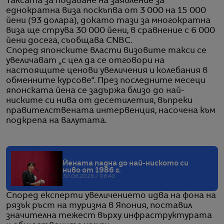
Таксата за подаване на заявление за
еднократна виза поскъпва от 3 000 на 15 000
йени (93 долара), докато тази за многократна
виза ще струва 30 000 йени, в сравнение с 6 000
йени досега, съобщава CNBC.
Според японските власти визовите такси се
увеличават „с цел да се отговори на
настоящите ценови увеличения и колебания в
обменните курсове“. През последните месеци
японската йена се задържа близо до най-
ниските си нива от десетилетия, въпреки
правителствената интервенция, насочена към
подкрепа на валутата.
Йената падна до най-ниското си
ниво от 1986 г.
30.06.2026 / 06:40
Според експерти увеличението идва на фона на
рязък ръст на туризма в Япония, поставил
значителна тежест върху инфраструктурата