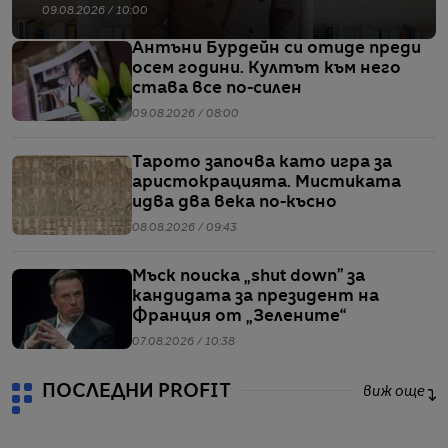
09.08.2026 / 10:00
Антъни Бурдейн си отиде преди
осем години. Култът към него
става все по-силен
09.08.2026 / 08:00
Тарото започва като игра за
аристокрацията. Мистиката
идва два века по-късно
08.08.2026 / 09:43
Мъск поиска „shut down” за
кандидата за президент на
Франция от „Зелените“
07.08.2026 / 10:38
ПОСЛЕДНИ PROFIT
виж още