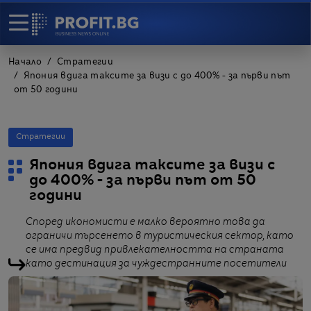
Начало
Стратегии
Япония вдига таксите за визи с до 400% - за първи път
от 50 години
Стратегии
Япония вдига таксите за визи с
до 400% - за първи път от 50
години
Според икономисти е малко вероятно това да
ограничи търсенето в туристическия сектор, като
се има предвид привлекателността на страната
като дестинация за чуждестранните посетители