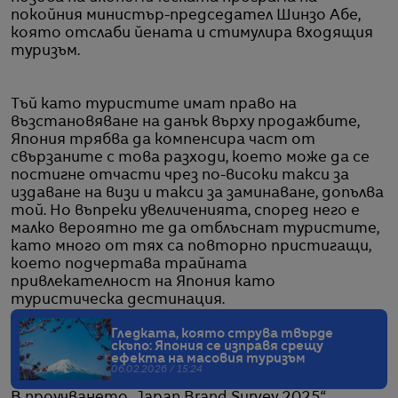
покойния министър-председател Шинзо Абе,
която отслаби йената и стимулира входящия
туризъм.
Тъй като туристите имат право на
възстановяване на данък върху продажбите,
Япония трябва да компенсира част от
свързаните с това разходи, което може да се
постигне отчасти чрез по-високи такси за
издаване на визи и такси за заминаване, допълва
той. Но въпреки увеличенията, според него е
малко вероятно те да отблъснат туристите,
като много от тях са повторно пристигащи,
което подчертава трайната
привлекателност на Япония като
туристическа дестинация.
Гледката, която струва твърде
скъпо: Япония се изправя срещу
ефекта на масовия туризъм
06.02.2026 / 15:24