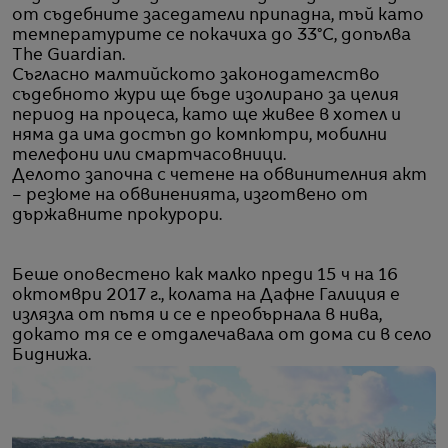
от съдебните заседатели припадна, тъй като
температурите се покачиха до 33°C, допълва
The Guardian.
Съгласно малтийското законодателство
съдебното жури ще бъде изолирано за целия
период на процеса, като ще живее в хотел и
няма да има достъп до компютри, мобилни
телефони или смартчасовници.
Делото започна с четене на обвинителния акт
– резюме на обвиненията, изготвено от
държавните прокурори.
Беше оповестено как малко преди 15 ч на 16
октомври 2017 г., колата на Дафне Галиция е
излязла от пътя и се е преобърнала в нива,
докато тя се е отдалечавала от дома си в село
Биднижа.