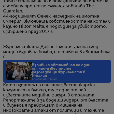
Това е станало ясно в показанията по време на
съдебния процес по случая, съобщава The
Guardian.
44-годишният Фенек, наследник на имотна
империя, включваща собствеността на хотел и
казино Hilton Malta, е подсъдим за убийството,
извършено през 2017 г.
Журналистката Дафне Галиция загина след
мощен взрив на бомба, поставена в автомобила
ѝ.
Взривиха автомобила на един
от най-известните
разследващи журналисти в
Италия
17.10.2025 / 13:25
Като издател на списание, вестникарска
колумнист и блогър, тя е една от най-
известните медийни фигури в страната.
Репортажите ѝ за водещи лидери от властта
и бизнеса я превръщат в мишена на
многократни атаки от политици и техните