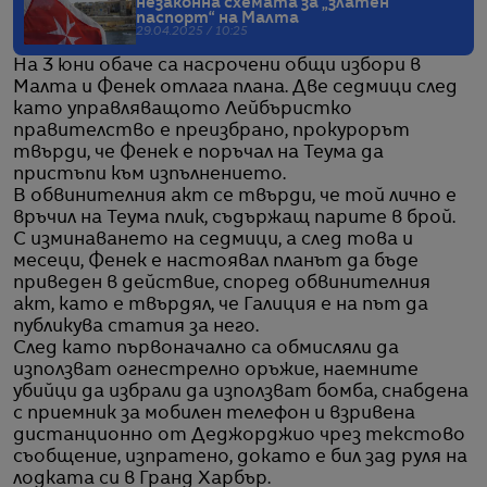
незаконна схемата за „златен
паспорт“ на Малта
29.04.2025 / 10:25
На 3 юни обаче са насрочени общи избори в
Малта и Фенек отлага плана. Две седмици след
като управляващото Лейбъристко
правителство е преизбрано, прокурорът
твърди, че Фенек е поръчал на Теума да
пристъпи към изпълнението.
В обвинителния акт се твърди, че той лично е
връчил на Теума плик, съдържащ парите в брой.
С изминаването на седмици, а след това и
месеци, Фенек е настоявал планът да бъде
приведен в действие, според обвинителния
акт, като е твърдял, че Галиция е на път да
публикува статия за него.
След като първоначално са обмисляли да
използват огнестрелно оръжие, наемните
убийци да избрали да използват бомба, снабдена
с приемник за мобилен телефон и взривена
дистанционно от Деджорджио чрез текстово
съобщение, изпратено, докато е бил зад руля на
лодката си в Гранд Харбър.