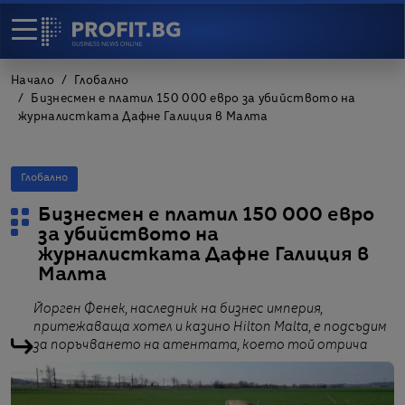
Начало
Глобално
Бизнесмен е платил 150 000 евро за убийството на
журналистката Дафне Галиция в Малта
Глобално
Бизнесмен е платил 150 000 евро
за убийството на
журналистката Дафне Галиция в
Малта
Йорген Фенек, наследник на бизнес империя,
притежаваща хотел и казино Hilton Malta, е подсъдим
за поръчването на атентата, което той отрича