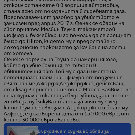
открил останките ѝ в горящия автомобил,
стана ясно от показанията в съдебната зала.
Предполагаемият заговор за убийството е
замислен през април 2017 г. Фенек се обадил на
своя приятел Мелвин Теума, таксиметров
шофьор и букмейкър, и го помолил да се срещнат
близо до Hilton, където му е предоставено
доходоносно паркомясто за качване на гости
от хотела.
Фенек е поръчал на Теума да намери някого,
който да убие Галиция, се твърди в
обвинителния акт. Той му е дал и името на
потенциален наемник – фигура от подземния
свят на име Джордж Деджорджио, действащ
от склад в пристанището на Марса. Заявил е, че
иска журналистката да бъде убита, защото се
готви да публикува статия за чичо му. След
като Теума се свързал с Деджорджио и брат му
Алфред, е договорена цена от 150 000 евро, от
които 30 000 евро авансово.
Върховният съд на ЕС обяви за