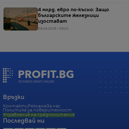
4 млрд. евро по-късно: Защо
българските железници
изостават
08.08.2026 / 08:02
Връзки
Контакти
Реклама
За нас
Политика за поверителност
Управление на предпочитания
Последвай ни