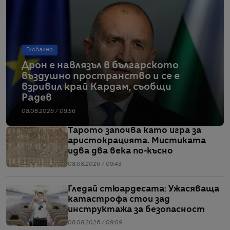
Глобално
Дрон е навлязъл в българското
въздушно пространство и се е
взривил край Кардам, съобщи
Радев
08.08.2026 / 09:56
Тарото започва като игра за
аристокрацията. Мистиката
идва два века по-късно
08.08.2026 / 09:43
Гледай стюардесата: Ужасяваща
катастрофа стои зад
инструктажа за безопасност
08.08.2026 / 09:09