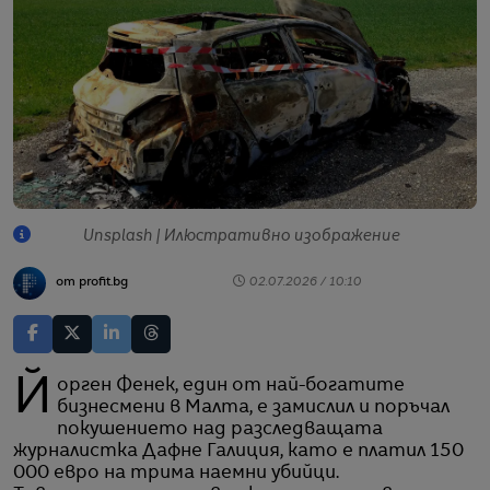
Unsplash | Илюстративно изображение
от profit.bg
02.07.2026 / 10:10
Йорген Фенек, един от най-богатите
бизнесмени в Малта, е замислил и поръчал
покушението над разследващата
журналистка Дафне Галиция, като е платил 150
000 евро на трима наемни убийци.