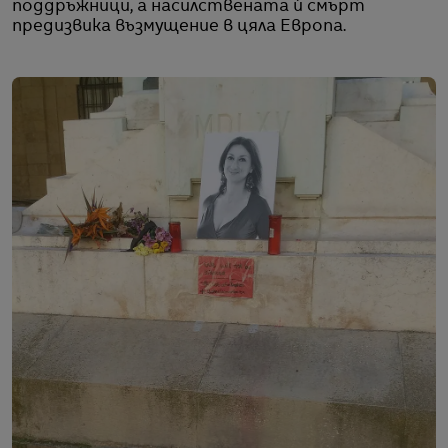
поддръжници, а насилствената ѝ смърт
предизвика възмущение в цяла Европа.