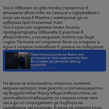
Той е обвинен по две точки: съучастие в
умишлено убийство на Галиция и сдружаване с
лице или лица в Малта с намерение да се
извърши престъпление там.
Той е един от седемте мъже, които
прокуратурата обвинява в участие в
убийството, и последният, който ще бъде
съден. Петима от седемте вече са осъдени, а
един е получил помилване в замяна на показания.
Престъпниците се боят от
истината: Как мафиотски бос
бе осъден за заплаха срещу
писател
26.07.2025 / 10:36
На фона на опасенията относно големия
медиен интерес към делото и потенциалното
му въздействие върху обществеността, на
противопоставящите се страни отне пет
часа да се споразумеят за подбора на
съдебните заседатели. В хода на делото един