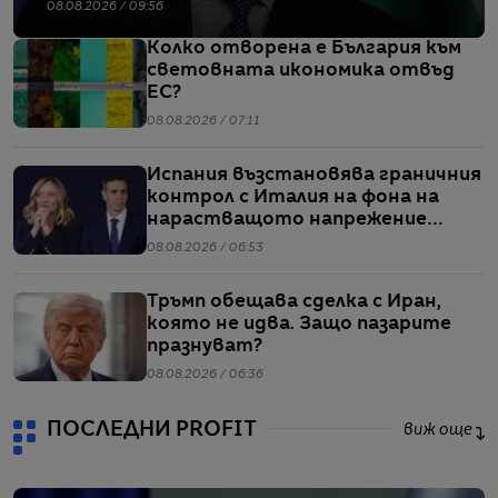
08.08.2026 / 09:56
Колко отворена е България към
световната икономика отвъд
ЕС?
08.08.2026 / 07:11
Испания възстановява граничния
контрол с Италия на фона на
нарастващото напрежение
заради мигрантите
08.08.2026 / 06:53
Тръмп обещава сделка с Иран,
която не идва. Защо пазарите
празнуват?
08.08.2026 / 06:36
ПОСЛЕДНИ PROFIT
виж още