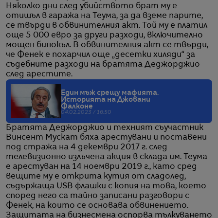
Няколко дни след убийството брат му е
отишъл в гаража на Теума, за да вземе парите,
се твърди в обвинителния акт. Той му е платил
още 5 000 евро за други разходи, включително
мощен бинокъл. В обвинителния акт се твърди,
че Фенек е похарчил още „десетки хиляди“ за
съдебните разходи на братята Деджорджио
след арестите.
Един мъж срещу мафията.
Историята на Джовани
Фалконе
04.02.2023 / 16:50
Братята Деджорджио и техният съучастник
Винсент Мускат бяха арестувани и поставени
под стража на 4 декември 2017 г. след
телевизионно излъчена акция в склада им. Теума
е арестуван на 14 ноември 2019 г., като сред
вещите му е открита кутия от сладолед,
съдържаща USB флашки с копия на това, което
според него са тайно записани разговори с
Фенек, на които се основава обвинението.
Защитата на бизнесмена оспорва тълкуването