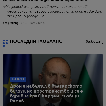
гангстерски войни за наркотеритория
с
Мафиотски стрелби с автомати „Калашников“
предизвикват тревога в града, а политиците свикват
извънредно заседание
от profit.bg -
07.02.2025 / 09:40
от
ПОСЛЕДНИ ГЛОБАЛНО
виж още
Глобално
Дрон е навлязъл в българското
въздушно пространство и се е
взривил край Кардам, съобщи
Радев