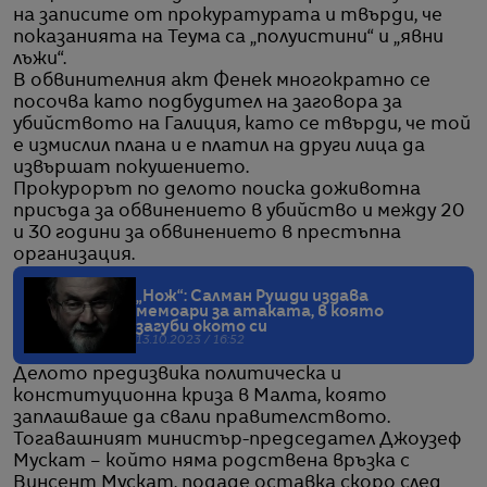
на записите от прокуратурата и твърди, че
показанията на Теума са „полуистини“ и „явни
лъжи“.
В обвинителния акт Фенек многократно се
посочва като подбудител на заговора за
убийството на Галиция, като се твърди, че той
е измислил плана и е платил на други лица да
извършат покушението.
Прокурорът по делото поиска доживотна
присъда за обвинението в убийство и между 20
и 30 години за обвинението в престъпна
организация.
„Нож“: Салман Рушди издава
мемоари за атаката, в която
загуби окото си
13.10.2023 / 16:52
Делото предизвика политическа и
конституционна криза в Малта, която
заплашваше да свали правителството.
Тогавашният министър-председател Джоузеф
Мускат – който няма родствена връзка с
Винсент Мускат, подаде оставка скоро след