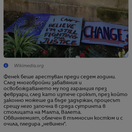
Wikimedia.org
Фенек беше арестуван преди седем години.
След многобройни забавяния и
освобождаването му под гаранция през
февруари, след като изтече срокът, през който
законно можеше да бъде задържан, процесът
срещу него започна в сряда сутринта в
столицата на Малта, Валета.
Обвиняемият, облечен в тъмносин костюм и с
очила, пледира „невинен“.