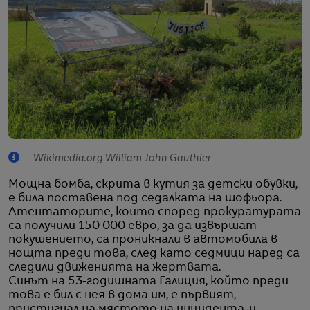
Wikimedia.org William John Gauthier
Мощна бомба, скрита в кутия за детски обувки,
е била поставена под седалката на шофьора.
Атентаторите, които според прокуратурата
са получили 150 000 евро, за да извършат
покушението, са проникнали в автомобила в
нощта преди това, след като седмици наред са
следили движенията на жертвата.
Синът на 53-годишната Галиция, който преди
това е бил с нея в дома им, е първият,
пристигнал на мястото на инцидента, и