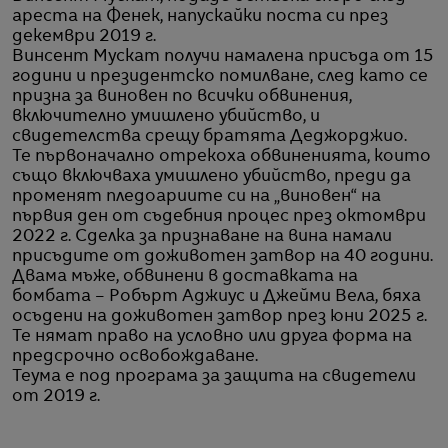
ареста на Фенек, напускайки поста си през
декември 2019 г.
Винсент Мускат получи намалена присъда от 15
години и президентско помилване, след като се
призна за виновен по всички обвинения,
включително умишлено убийство, и
свидетелства срещу братята Деджорджио.
Те първоначално отрекоха обвиненията, които
също включваха умишлено убийство, преди да
променят пледоариите си на „виновен“ на
първия ден от съдебния процес през октомври
2022 г. Сделка за признаване на вина намали
присъдите от доживотен затвор на 40 години.
Двама мъже, обвинени в доставката на
бомбата – Робърт Аджиус и Джейми Вела, бяха
осъдени на доживотен затвор през юни 2025 г.
Те нямат право на условно или друга форма на
предсрочно освобождаване.
Теума е под програма за защита на свидетели
от 2019 г.