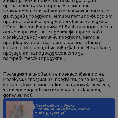
грижа за кожата, които могат да бъдат
пренасочени за употреба в шампоани.
Благодарение на новата технология тя може
да създава продукти четири пъти по-бързо от
преди, съобщава пред Reuters висш мениджър.
L'Oreal, която внедрява AI в лабораториите си
от четири години, е идентифицирала нови
молекули за козметични продукти, като е
предвидила ефекта, който ще имат върху
кожата и косата, обяснява Фабрис Мегарбане,
президент на подразделението за
потребителски продукти.
Последната иновация е пренасочването на
молекули, използвани в продукти за грижа за
кожата, към шампоан, който използва колаген,
за да придаде обем и плътност на косата,
допълва той.
L'Oreal работи върху
биопринтирана кожа, която
„може да усеща“
30.05.2024 / 12:28