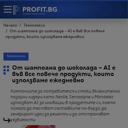
Начало
Технологии
От шампоана до шоколада – AI е във все повече
продукти, които използваме ежедневно
Технологии
От шампоана до шоколада – AI е
във все повече продукти, които
използваме ежедневно
Компаниите за потребителски стоки, включително
пазарни лидери като Nestle, Sensodyne и Mondelez
използват AI за иновации в продуктите си, което
помага да тестват съставките по-бързо, да
генерират идеи за рецепти и да отстраняват
уязвимости