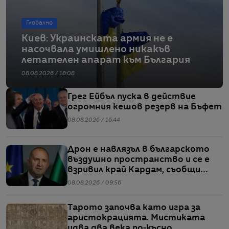
Глобално
Киев: Украинската армия не е
насочвала умишлено никакъв
летателен апарат към България
08.08.2026 / 18:08
Грег Ейбъл пуска в действие
огромния кешов резерв на Бъфет
08.08.2026 / 16:44
Дрон е навлязъл в българското
въздушно пространство и се е
взривил край Кардам, съобщи
Радев
08.08.2026 / 09:56
Тарото започва като игра за
аристокрацията. Мистиката
идва два века по-късно