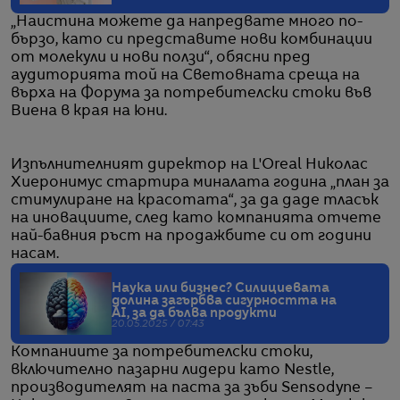
„Наистина можете да напредвате много по-
бързо, като си представите нови комбинации
от молекули и нови ползи“, обясни пред
аудиторията той на Световната среща на
върха на Форума за потребителски стоки във
Виена в края на юни.
Изпълнителният директор на L'Oreal Николас
Хиеронимус стартира миналата година „план за
стимулиране на красотата“, за да даде тласък
на иновациите, след като компанията отчете
най-бавния ръст на продажбите си от години
насам.
Наука или бизнес? Силициевата
долина загърбва сигурността на
AI, за да бълва продукти
20.05.2025 / 07:43
Компаниите за потребителски стоки,
включително пазарни лидери като Nestle,
производителят на паста за зъби Sensodyne –