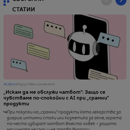
СТАТИИ
Живот
/
Изкуствен интелект
Т
„Искам да ме обслужи чатбот“: Защо се
В
чувстваме по-спокойни с AI при „срамни“
„
продукти
т
При покупки на „срамни“ продукти като лекарства за
диария, интимни стоки или козметика за акне, хората
по-често избират чатбот вместо човек – защото
машината не съди и не задава въпроси