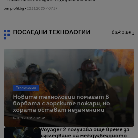
от profit.bg -
12.11.2025 / 07:37
от
ПОСЛЕДНИ ТЕХНОЛОГИИ
виж още
Технологии
Новите технологии помагат в
борбата с горските пожари, но
хората остават незаменими
08.08.2026 / 06:36
Voyager 2 получава още време за
изследване на междузвездното