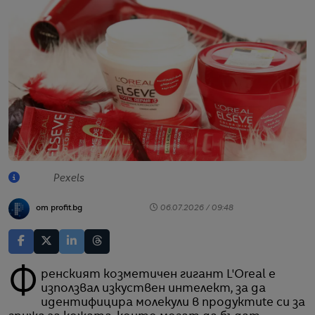
Pexels
от profit.bg
06.07.2026 / 09:48
Френският козметичен гигант L'Oreal е
използвал изкуствен интелект, за да
идентифицира молекули в продуктиte си за