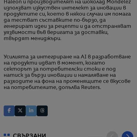
Haleon и производителят на шоколад Mondelez
използват изкуствен интелект за иновации в
продуктите си, което в някои случаи им помага
да тестват съставките по-бързо, да
генерират идеи за рецепти и да отстраняват
уязвимости във веригата за доставки,
твърдят мениджъри.
Усилията за интегриране на AI в разработване
на продукти идват в момент, когато
секторът за потребителски стоки е под
натиск за бързи иновации и намаляване на
разходите на фона на променящите се вкусове
на потребителите, допълва Reuters.
СВЪРЗАНИ