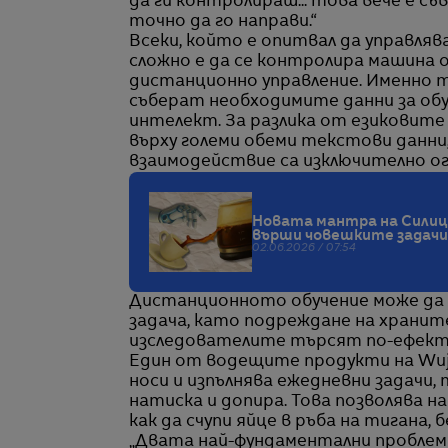
да ги контролираш... това вече е съ
точно да го направи.“
Всеки, който е опитвал да управлява
сложно е да се контролира машина 
дистанционно управление. Именно т
съберат необходимите данни за об
интелект. За разлика от езиковите
върху големи обеми текстови данни
взаимодействие са изключително ог
Новата мантра на Силици
върши човешките задачи 
02.06.2026 / 07:54
Дистанционното обучение може да 
задача, като подреждане на хранит
изследователите търсят по-ефект
Един от водещите продукти на Wuji 
носи и изпълнява ежедневни задачи, 
натиска и допира. Това позволява 
как да счупи яйце в ръба на тигана, б
„Двата най-фундаментални проблема