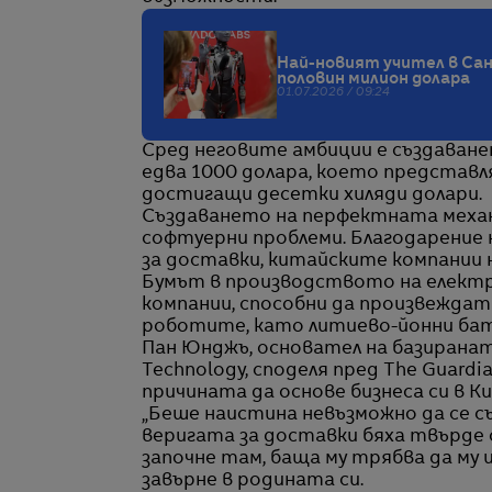
Най-новият учител в Сан
половин милион долара
01.07.2026 / 09:24
Сред неговите амбиции е създаване
едва 1000 долара, което представл
достигащи десетки хиляди долари.
Създаването на перфектната механи
софтуерни проблеми. Благодарение 
за доставки, китайските компании 
Бумът в производството на електр
компании, способни да произвежда
роботите, като литиево-йонни бат
Пан Юнджъ, основател на базиранат
Technology, споделя пред The Guard
причината да основе бизнеса си в Ки
„Беше наистина невъзможно да се 
веригата за доставки бяха твърде 
започне там, баща му трябва да му 
завърне в родината си.