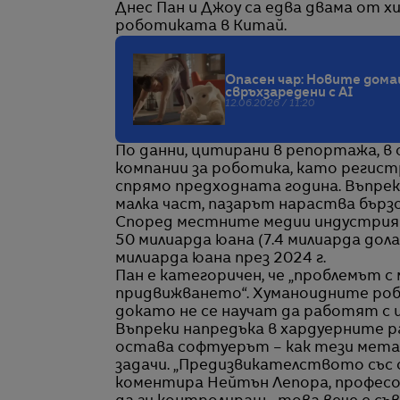
Днес Пан и Джоу са едва двама от х
роботиката в Китай.
Опасен чар: Новите дома
свръхзаредени с AI
12.06.2026 / 11:20
По данни, цитирани в репортажа, в
компании за роботика, като регист
спрямо предходната година. Въпреки
малка част, пазарът нараства бързо
Според местните медии индустрият
50 милиарда юана (7.4 милиарда дол
милиарда юана през 2024 г.
Пан е категоричен, че „проблемът с
придвижването“. Хуманоидните роб
докато не се научат да работят с 
Въпреки напредъка в хардуерните 
остава софтуерът – как тези метал
задачи. „Предизвикателството със 
коментира Нейтън Лепора, професор