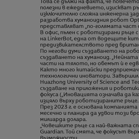
Това се дължи на факта, че повечет
полезни в ежедневието, изискват ръ
изключително сложна инженерна зада
разработва хуманоидния робот Opti
представляват „по-голямата част 
В офис, пълен с роботизирани ръце с
на LinkerBot, една от водещите кит
предизвикателството пред британ
По негови думи създаването на роб
създаването на хуманоид. „Нейната
части на тялото, но обемът ѝ е едв
Както много китайски предприемач
технологични иноватори. Завършил
Huazhong University of Science and 
създаване на приложения и роботика
фокуса („Иновацията означава да ка
изцяло върху роботизираните ръце.
През 2023 г. е основана компанията
месечно и планира да удвои този бр
милиарда долара.
„Човешките ръце са най-важната сп
Guardian. Той смята, че фокусът въ
възможности.