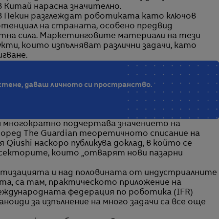
 Китай нарасна значително.
 в Пекин разглеждат роботиката като ключов
отенциал на страната, особено предвид
тна сила. Маркетинговите материали на тези
ти, които изпълняват различни задачи, като
игване.
стене, даваш личното си пространство.
ин многократно подчертава значението на
поред The Guardian теоретичното списание на
iushi наскоро публикува доклад, в който се
д секторите, които „отварят нови пазарни
атизацията и над половината от индустриалните
та, са там, практическото приложение на
еждународната федерация по роботика (IFR)
аноиди за изпълнение на много задачи са все още