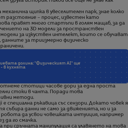
всем друга история. Никой все още не знае как
 механична щипка в увеселителен парк, знае колко
от разстояние – процес, известен като
ова правят много стартъпи в голям мащаб, за да
учението на 3D модели за пространствен
 модели за изкуствен интелект, които се обучават
, данните за триизмерно физическо
раничени.
евата долина: "Физическият AI" ще
- в кухнята
отнеме стотици часове дори за една проста
елни стоки в чанта. Поради това
ивни методи.
е специална ръкавица със сензори. Докато човек я
тя събира данни не само за движенията, но и за
на робота да усвои човешката интуиция, например
ез да го смачка.
 при сръчната манипулация са улавянето на това