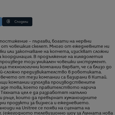
Сподели
т от човешкия скелет. Много от ежедневните ни
вки или закопчаване на копчета, изискват сложни
а координация. В продължение на хилядолетия
ъзпроизведе този уникален човешки инструмент.
ица технологични компании вярват, че са близо до
ай-сложно предизвикателство в роботиката.
повечето от тези компании са базирани в Китай.
ащи компании използва производствените
здаде това, което правителството нарича
 Тяхната цел е да разработят напълно
и ръце, които да превърнат хуманоидните
зни продукти за бизнеса и ежедневието.
оиди на Unitree се появи на сцената на
г. (ежегодното телевизионно шоу за Лунната нова