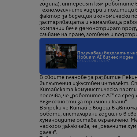
година), интересът към роботите в
Технологичните лидери и политици
фактор за бъдещия икономически п
застаряващата и намаляваща рабо
компании вече демонстрират продук
сгъване на пране, готвене и подстр
Получаваш безплатно чи
Новият AI бизнес модел
05.07.2026 / 07:05
В своите планове за развитие Пек
въплътения изкуствен интелект. С
Китайската комунистическа партия Q
посочва, че „роботите с AI“ са сре
възможности за трилиони юани“.
Въпреки че Китай е водещ в автом
роботи, инсталирани годишно в све
хуманоидите остава ограничено. М
наскоро заключава, че „реалните хум
далеч“.