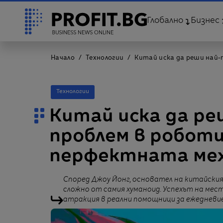
Глобално
Бизнес
Начало
Технологии
Китай иска да реши най-
Технологии
Китай иска да ре
проблем в роботи
перфектната мех
Според Джоу Йонг, основател на китайския
сложно от самия хуманоид. Успехът на м
атракция в реални помощници за ежедневи