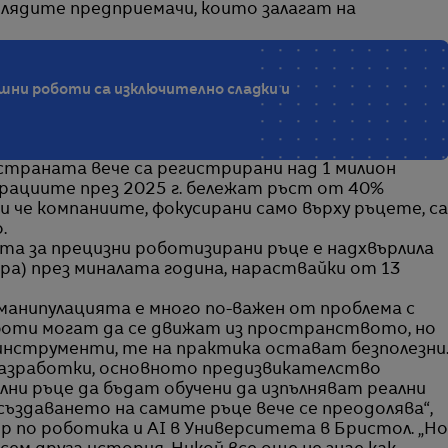
илядите предприемачи, които залагат на
шни роботи са изключително сладки и
 страната вече са регистрирани над 1 милион
рациите през 2025 г. бележат ръст от 40%
 че компаниите, фокусирани само върху ръцете, са
.
а за прецизни роботизирани ръце е надхвърлила
ара) през миналата година, нараствайки от 13
 манипулацията е много по-важен от проблема с
оти могат да се движат из пространството, но
инструменти, те на практика остават безполезни
разработки, основното предизвикателство
ни ръце да бъдат обучени да изпълняват реални
създаването на самите ръце вече се преодолява“,
 по роботика и AI в Университета в Бристол. „Но