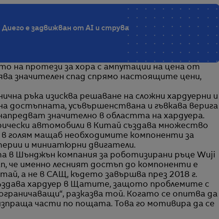
 Диего е задвижван от AI и струва
то на протези за хора с ампутации на цена от
ява значителен спад спрямо настоящите цени,
чна ръка изисква решаване на сложни хардуерни и
на достъпната, усъвършенствана и гъвкава верига
напредват значително в областта на хардуера.
ически автомобили в Китай създава множество
т в голям мащаб необходимите компоненти за
ерии и миниатюрни двигатели.
а в Шънджън компания за роботизирани ръце Wuji
ian, че именно лесният достъп до компоненти е
тай, а не в САЩ, където завършва през 2018 г.
създава хардуер в Щатите, защото проблемите с
ограничаващи“, разказва той. Когато се опитва да
изпраща части по пощата. Това го мотивира да се