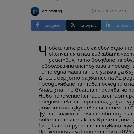
от profit.bg
06.07.2026 / 12:30
Сподели
Сподели
Сподели
Човешките ръце са еволюционно постижение – пъргави, богати на нервни
окончания и най-гъвкавата час
действия, като връзване на обу
неврологични инструкции и прецизн
нито една машина не е успяла да в
Днес, с бързото развитие на AI, ред
преодоляване на това последно и н
Анализ на The Guardian посочва, че 
Ново поколение китайски стартир
предимства на страната, за да съ
„тялото на изкуствения интелект“.
функционални и сръчни роботизиран
роботи от атракция в реални, поле
След като трупата танцуващи хуман
Пролетния гала концерт през 2025 