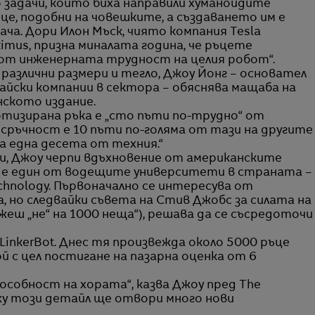
о задачи, които биха направили хуманоидите
це, подобни на човешките, а създаването им е
ча. Дори Илон Мъск, чиято компания Tesla
mus, призна миналата година, че ръцете
от инженерната трудност на целия робот“.
 различни размери и тегло, Джоу Йонг – основател
айски компании в сектора – обяснява мащаба на
ското издание.
отизирана ръка е „сто пъти по-трудно“ от
 сръчност е 10 пъти по-голяма от тази на другите
а една десета от техния.“
и, Джоу черпи вдъхновение от американските
 е един от водещите университети в страната –
Technology. Първоначално се интересува от
, но следвайки съвета на Стив Джобс за силата на
жеш „не“ на 1000 неща“), решава да се съсредоточи
 LinkerBot. Днес тя произвежда около 5000 ръце
ой с цел постигане на пазарна оценка от 6
особност на хората“, казва Джоу пред The
рху този детайл ще отвори много нови