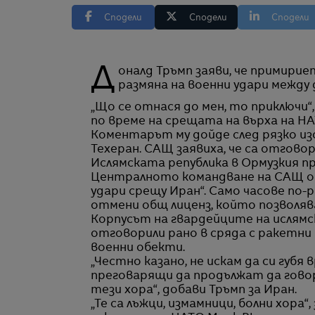
Сподели
Сподели
Сподели
Доналд Тръмп заяви, че примирието между САЩ и Иран е приключило след нова
размяна на военни удари между
„Що се отнася до мен, то приключи
по време на срещата на върха на НА
Коментарът му дойде след рязко и
Техеран. САЩ заявиха, че са отгово
Ислямската република в Ормузкия п
Централното командване на САЩ о
удари срещу Иран“. Само часове п
отмени общ лиценз, който позволяв
Корпусът на гвардейците на ислямск
отговорили рано в сряда с ракетни 
военни обекти.
„Честно казано, не искам да си губя
преговарящи да продължат да говоря
тези хора“, добави Тръмп за Иран.
„Те са лъжци, измамници, болни хора