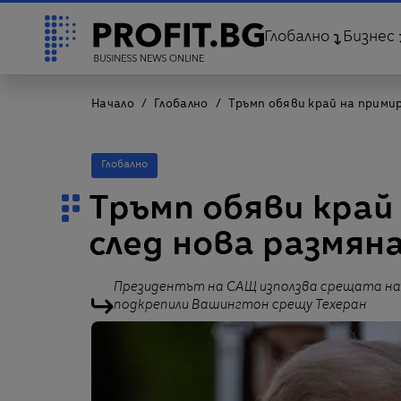
Глобално
Бизнес
Начало
Глобално
Тръмп обяви край на примир
Глобално
Тръмп обяви край
след нова размяна
Президентът на САЩ използва срещата на Н
подкрепили Вашингтон срещу Техеран