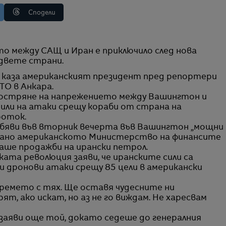
Сподели
 двете страни.
“, каза американският президент пред репортери
ТО в Анкара.
зостряне на напрежението между Вашингтон и
рили на атаки срещу кораби от страна на
роток.
бяви във вторник вечерта във Вашингтон „мощни
о-рано американското Министерство на финансите
аше продажби на ирански петрол.
ата революция заяви, че иранските сили са
и дронови атаки срещу 85 цели в американски
 времето с тях. Ще оставя чудесните ни
т, ако искат, но аз не го виждам. Не харесвам
“, заяви още той, докато седеше до генералния