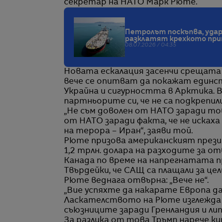
секретар на НАТО Марк Рюте.
Петролът поскъпва, уда
разклатят крехкото прим
08.07.2026 / 04:35
Новата ескалация засенчи срещата 
вече се опитват да покажат единс
Украйна и сигурността в Арктика. В
партньорите си, че не са подкрепи
„Не съм доволен от НАТО заради тов
от НАТО заради факта, че не исках
на терора – Иран“, заяви той.
Рюте призова американският презид
1,2 трлн. долара на разходите за о
Канада по време на напрегнатата п
Твърдейки, че САЩ са плащали за цели
Рюте веднага отвърна: „Вече не“.
„Вие успяхте да накарате Европа да
Ласкателството на Рюте изглежда 
съюзниците заради Гренландия и лип
За разлика от това Тръмп нарече к