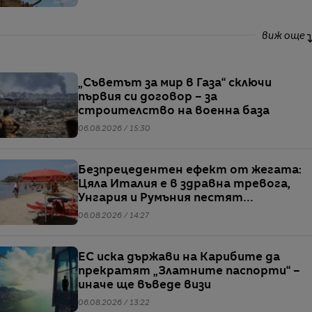
виж още
„Съветът за мир в Газа“ сключи
първия си договор – за
строителство на военна база
06.08.2026 / 15:30
Безпрецедентен ефект от жегата:
Цяла Италия е в здравна тревога,
Унгария и Румъния пестят
електричество
06.08.2026 / 14:27
ЕС иска държави на Карибите да
прекратят „Златните паспорти“ –
иначе ще въведе визи
06.08.2026 / 13:22