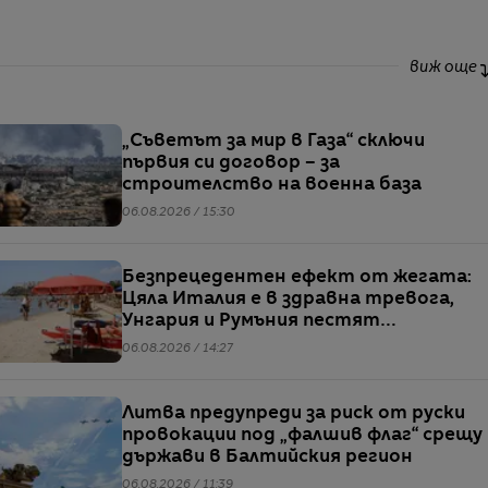
виж още
„Съветът за мир в Газа“ сключи
първия си договор – за
строителство на военна база
06.08.2026 / 15:30
Безпрецедентен ефект от жегата:
Цяла Италия е в здравна тревога,
Унгария и Румъния пестят
електричество
06.08.2026 / 14:27
Литва предупреди за риск от руски
провокации под „фалшив флаг“ срещу
държави в Балтийския регион
06.08.2026 / 11:39