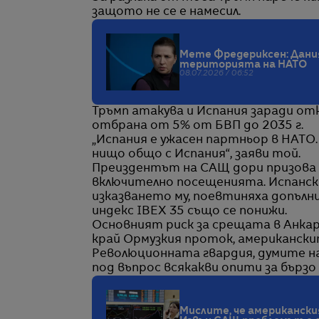
защото не се е намесил.
Мете Фредериксен: Дания
територията на НАТО
08.07.2026 / 06:52
Тръмп атакува и Испания заради отка
отбрана от 5% от БВП до 2035 г.
„Испания е ужасен партньор в НАТО. 
нищо общо с Испания“, заяви той.
Преиздентът на САЩ дори призова з
включително посещенията. Испански
изказването му, поевтиняха допълн
индекс IBEX 35 също се понижи.
Основният риск за срещата в Анкар
край Ормузкия проток, американски
Революционната гвардия, думите на
под въпрос всякакви опити за бърз
Мислите, че американски