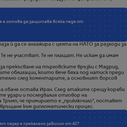
 е готова да защитава всяка педя от
за ѝ да се ангажира с целта на НАТО за разходи за
Те не участват. Те не плащат. Не искам да имам
а прекъсване на търговските връзки с Мадрид,
те облигации, които вече бяха под натиск преди
ително след коментарите, а основният борсов
а обаче остава Иран. След атаките срещу кораби
те удари и последвалия отговор на
 Тръмп, че примирието е „приключило“, поставят
о връщане към дипломатически процес.
ят пазар е прекалено зависим от AI?