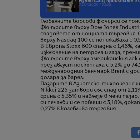
Извън САЩ проблемът е 
08.07.2026 / 05:52
Глобалните борсови фючърси се пони
Фючърсите върху Dow Jones Industria
спадовете от нощната търговия. Фю
върху Nasdaq 100 се понижаваха с 0,
В Европа Stoxx 600 спадна с 1,46%, 
изключение на петрола и газа, прем
Фючърсите върху американския лек с
през август поскъпнаха с 5,2% до 74
международния бенчмарк Brent с дос
долара за барел.
Пазарите в Азиатско-тихоокеанския
Nikkei 225 затвори със спад от 2,11
срина с 5,35% и навлезе в мечи паз
си печалби и се повиши с 3,18%, до
0,27% в колеблива търговия.