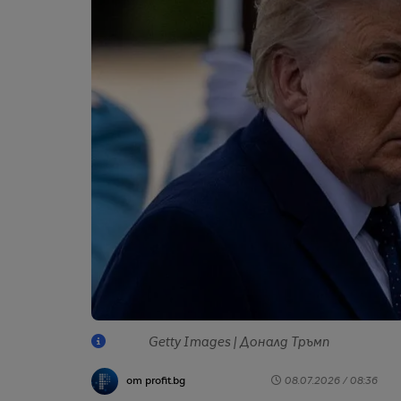
Getty Images | Доналд Тръмп
от profit.bg
08.07.2026 / 08:36