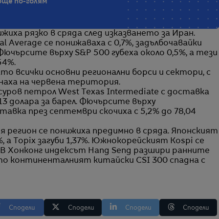
още по-голям
жиха рязко в сряда след изказването за Иран.
l Average се понижаваха с 0,7%, задълбочавайки
чърсите върху S&P 500 губеха около 0,5%, а тези
54%.
като всички основни регионални борси и сектори, с
инаха на червена територия.
уров петрол West Texas Intermediate с доставка
,13 долара за барел. Фючърсите върху
тавка през септември скочиха с 5,2% до 78,04
 регион се понижиха предимно в сряда. Японският
%, а Topix загуби 1,37%. Южнокорейският Kospi се
ар. В Хонконг индексът Hang Seng разшири ранните
като континенталният китайски CSI 300 спадна с
Сподели
Сподели
Сподели
Сподели