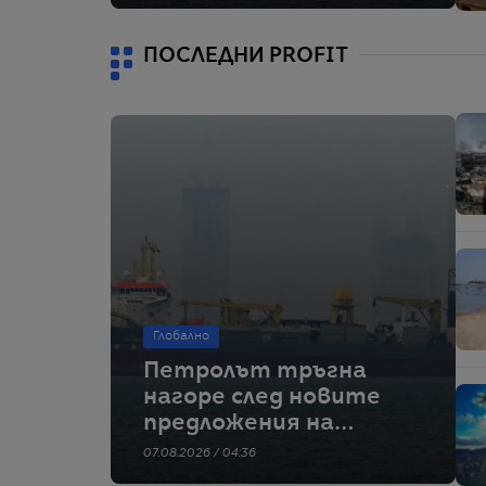
проток
ПОСЛЕДНИ PROFIT
Глобално
Петролът тръгна
нагоре след новите
предложения на
Иран за Ормузкия
07.08.2026 / 04:36
проток