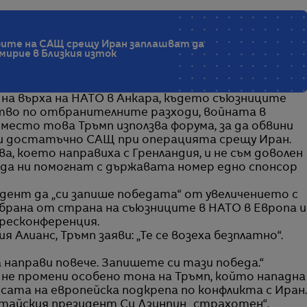
рите на САЩ срещу Иран заплашват да
ирие в Близкия изток
на върха на НАТО в Анкара, където съюзниците
тво по отбранителните разходи, войната в
место това Тръмп използва форума, за да обвини
ли достатъчно САЩ при операцията срещу Иран.
а, което направиха с Гренландия, и не съм доволен
а да ни помогнат с държавата номер едно спонсор
ент да „си запише победата“ от увеличението с
тбрана от страна на съюзниците в НАТО в Европа и
ресконференция.
я Алианс, Тръмп заяви: „Те се возеха безплатно“.
 направи повече. Запишете си тази победа.“
не промени особено тона на Тръмп, който нападна
сата на европейска подкрепа по конфликта с Иран.
итайския президент Си Дзинпин „страхотен“,