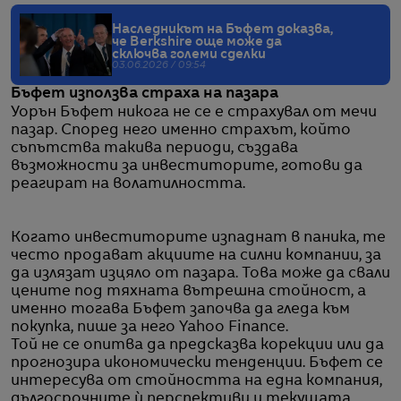
Наследникът на Бъфет доказва,
че Berkshire още може да
сключва големи сделки
03.06.2026 / 09:54
Бъфет използва страха на пазара
Уорън Бъфет никога не се е страхувал от мечи
пазар. Според него именно страхът, който
съпътства такива периоди, създава
възможности за инвеститорите, готови да
реагират на волатилността.
Когато инвеститорите изпаднат в паника, те
често продават акциите на силни компании, за
да излязат изцяло от пазара. Това може да свали
цените под тяхната вътрешна стойност, а
именно тогава Бъфет започва да гледа към
покупка, пише за него Yahoo Finance.
Той не се опитва да предсказва корекции или да
прогнозира икономически тенденции. Бъфет се
интересува от стойността на една компания,
дългосрочните ѝ перспективи и текущата