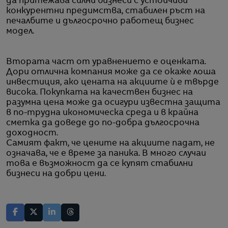
да притежава силни бизнеси с устойчиви
конкурентни предимства, стабилен ръст на
печалбите и дългосрочно работещ бизнес
модел.
Втората част от уравнението е оценката.
Дори отлична компания може да се окаже лоша
инвестиция, ако цената на акциите ѝ е твърде
висока. Покупката на качествен бизнес на
разумна цена може да осигури известна защита
в по-трудна икономическа среда и в крайна
сметка да доведе до по-добра дългосрочна
доходност.
Самият факт, че цените на акциите падат, не
означава, че е време за паника. В много случаи
това е възможност да се купят стабилни
бизнеси на добри цени.