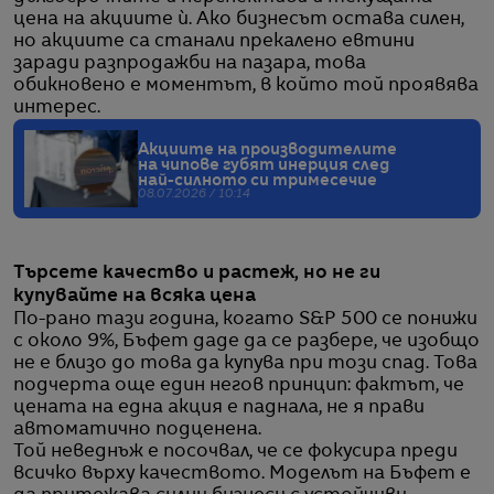
цена на акциите ѝ. Ако бизнесът остава силен,
но акциите са станали прекалено евтини
заради разпродажби на пазара, това
обикновено е моментът, в който той проявява
интерес.
Акциите на производителите
на чипове губят инерция след
най-силното си тримесечие
08.07.2026 / 10:14
Търсете качество и растеж, но не ги
купувайте на всяка цена
По-рано тази година, когато S&P 500 се понижи
с около 9%, Бъфет даде да се разбере, че изобщо
не е близо до това да купува при този спад. Това
подчерта още един негов принцип: фактът, че
цената на една акция е паднала, не я прави
автоматично подценена.
Той неведнъж е посочвал, че се фокусира преди
всичко върху качеството. Моделът на Бъфет е