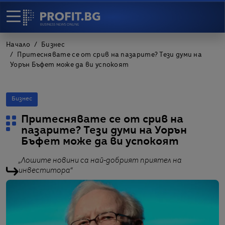
Начало
Бизнес
Притеснявате се от срив на пазарите? Тези думи на
Уорън Бъфет може да ви успокоят
Бизнес
Притеснявате се от срив на
пазарите? Тези думи на Уорън
Бъфет може да ви успокоят
„Лошите новини са най-добрият приятел на
инвеститора“