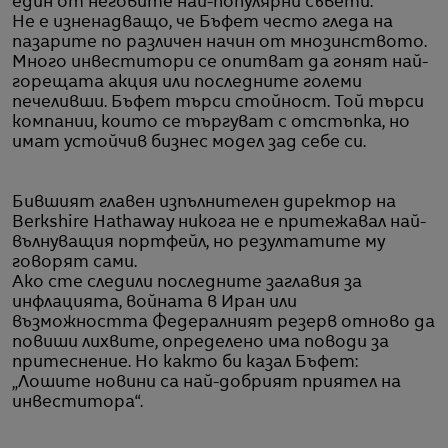
един от неговите най-популярни съвети.
Не е изненадващо, че Бъфет често гледа на
пазарите по различен начин от мнозинството.
Много инвеститори се опитват да гонят най-
горещата акция или последните големи
печеливши. Бъфет търси стойност. Той търси
компании, които се търгуват с отстъпка, но
имат устойчив бизнес модел зад себе си.
Бившият главен изпълнителен директор на
Berkshire Hathaway никога не е притежавал най-
вълнуващия портфейл, но резултатите му
говорят сами.
Ако сте следили последните заглавия за
инфлацията, войната в Иран или
възможността Федералният резерв отново да
повиши лихвите, определено има поводи за
притеснение. Но както би казал Бъфет:
„Лошите новини са най-добрият приятел на
инвеститора“.