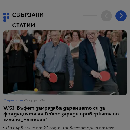
СВЪРЗАНИ
СТАТИИ
Стратегии
/
Лидерство
Б
WSJ: Бъфет замразява дарението си за
Б
фондацията на Гейтс заради проверката по
т
случая „Епстийн“
За първи път от 20 години инвеститорът отлага