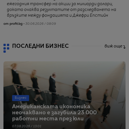
ежегодния трансфер на акции за милиарди долари,
докато очаква резултатите от разследването на
връзките между фондацията и Джефри Епстийн
от profit.bg -
30.06.2026 / 08:09
от
ПОСЛЕДНИ БИЗНЕС
виж още
Бизнес
Американската икономика
неочаквано е загубила 23 000
работни места през юли
07.08.2026 / 13:01