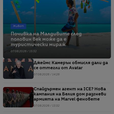
Живот
Почивка на Малдивите след
половин век може да е
туристически мираж
07.08.2026 / 15:32
Джеймс Камерън обмисля дали да
се оттегли от Avatar
07.08.2026 / 14:26
Спайдърмен агент на ICE? Нова
кампания на Белия дом разгневи
армията на Marvel феновете
07.08.2026 / 13:32