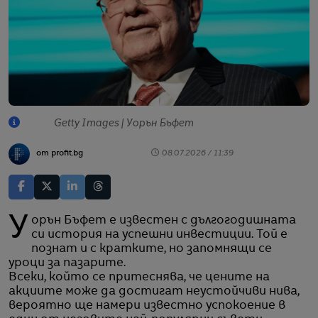
Getty Images | Уорън Бъфет
от profit.bg
08.07.2026 / 11:39
Уорън Бъфет е известен с дългогодишната
си история на успешни инвестиции. Той е
познат и с кратките, но запомнящи се
уроци за пазарите.
Всеки, който се притеснява, че цените на
акциите може да достигат неустойчиви нива,
вероятно ще намери известно успокоение в