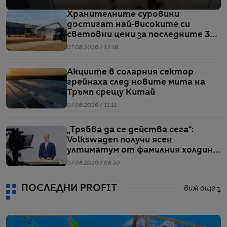
Хранителните суровини
достигат най-високите си
световни цени за последните 3
години
07.08.2026 / 12:18
Акциите в соларния сектор
грейнаха след новите мита на
Тръмп срещу Китай
07.08.2026 / 11:11
„Трябва да се действа сега“:
Volkswagen получи ясен
ултиматум от фамилния холдинг
начело на групата
07.08.2026 / 08:30
ПОСЛЕДНИ PROFIT
виж още