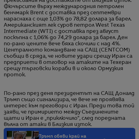
прекъсвания на доставките от Близкия изток.
Фючърсите върху международния петролен
бенчмарк Brent с доставка през септември
нараснаха с още 1,03% до 78,82 долара за барел.
Американският лек суров петрол West Texas
Intermediate (WTI) с доставка през август
поскъпна с 1,06% до 74,29 долара за барел. Ден
по-рано цените вече бяха скочили с над 4%.
Централното командване на САЩ (CENTCOM)
съобщи в сряда, че новите удари срещу Иран са
предприети в отговор на атаките на Техеран
срещу търговски кораби в и около Ормузкия
проток.
По-рано през деня президентът на САЩ Доналд
Тръмп също сигнализира, че вече не проявява
интерес към преговори с Иран. Преди това той
заяви, че примирието между Съединените
щати и Иран е „приключило“, след поредната
вълна от атаки в Близкия изток.
Тръмп обяви край на