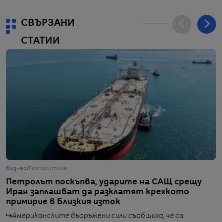
СВЪРЗАНИ
СТАТИИ
Бизнес
/
Геополитика
Г
Петролът поскъпва, ударите на САЩ срещу
И
Иран заплашват да разклатят крехкото
О
примирие в Близкия изток
Американските въоръжени сили съобщиха, че са