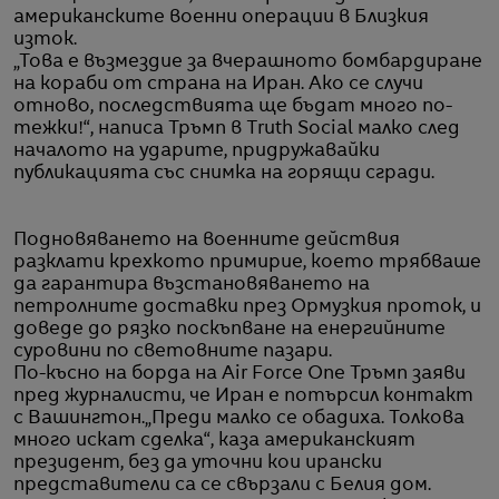
американските военни операции в Близкия
изток.
„Това е възмездие за вчерашното бомбардиране
на кораби от страна на Иран. Ако се случи
отново, последствията ще бъдат много по-
тежки!“, написа Тръмп в Truth Social малко след
началото на ударите, придружавайки
публикацията със снимка на горящи сгради.
Подновяването на военните действия
разклати крехкото примирие, което трябваше
да гарантира възстановяването на
петролните доставки през Ормузкия проток, и
доведе до рязко поскъпване на енергийните
суровини по световните пазари.
По-късно на борда на Air Force One Тръмп заяви
пред журналисти, че Иран е потърсил контакт
с Вашингтон.„Преди малко се обадиха. Толкова
много искат сделка“, каза американският
президент, без да уточни кои ирански
представители са се свързали с Белия дом.