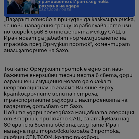
примирието с Иран след нова
размяна на удари
08.07.2026 / 08:36
„Пазарът отново е принуден да калкулира риска,
че нови нападения срещу корабоплаването или
по-широк срив в отношенията между САЩ и
Иран могат да забавят нормализирането на
трафика през Ормузкия проток“, коментират
анализаторите на Saxo.
Тъй като Ормузкият проток е едно от най-
важните енергийни тесни места в света, дори
ограничени смущения могат да окажат
непропорционално голямо влияние върху
краткосрочните цени на петрола,
транспортните разходи и настроенията на
пазарите, допълват от Saxo.
Новите удари последваха мащабната операция
от вторник, при която САЩ са атакували над
80 ирански военни обекта, след като Иран
нападна три търговски кораба в протока,
съобщи CENTCOM, която ръководи