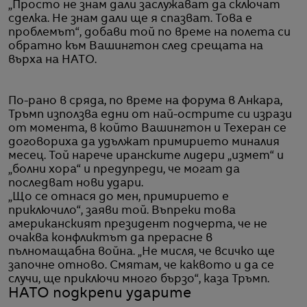
„Просто не знам дали заслужават да сключат
сделка. Не знам дали ще я спазват. Това е
проблемът“, добави той по време на полета си
обратно към Вашингтон след срещата на
върха на НАТО.
По-рано в сряда, по време на форума в Анкара,
Тръмп използва едни от най-острите си изрази
от момента, в който Вашингтон и Техеран се
договориха да удължат примирието миналия
месец. Той нарече иранските лидери „измет“ и
„болни хора“ и предупреди, че могат да
последват нови удари.
„Що се отнася до мен, примирието е
приключило“, заяви той. Въпреки това
американският президент подчерта, че не
очаква конфликтът да прерасне в
пълномащабна война. „Не мисля, че всичко ще
започне отново. Смятам, че каквото и да се
случи, ще приключи много бързо“, каза Тръмп.
НАТО подкрепи ударите