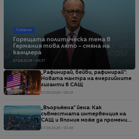
Глобално
Горещата политическа тема в
Германия това лято – смяна на
канцлера
07.08.2026 / 06:37
„Рафинирай, бейби, рафинирай“:
Новата мантра на енергийните
гиганти в САЩ
07.08.2026 / 06:19
„Въоръжена“ йена: Как
съвместната интервенция на
САЩ и Япония може да промени
глобалните валутни пазари
07.08.2026 / 05:46