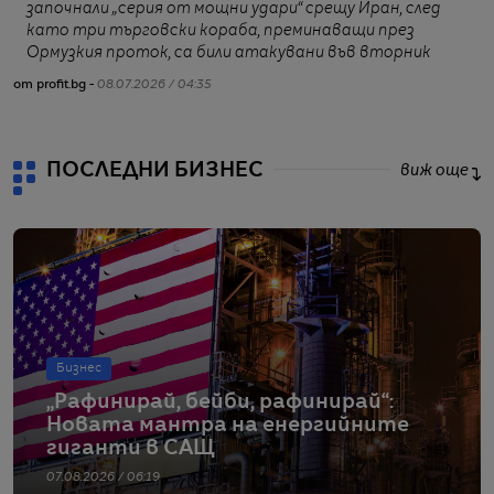
започнали „серия от мощни удари“ срещу Иран, след
от
като три търговски кораба, преминаващи през
Ормузкия проток, са били атакувани във вторник
от profit.bg -
08.07.2026 / 04:35
ПОСЛЕДНИ БИЗНЕС
виж още
Бизнес
„Рафинирай, бейби, рафинирай“:
Новата мантра на енергийните
гиганти в САЩ
07.08.2026 / 06:19