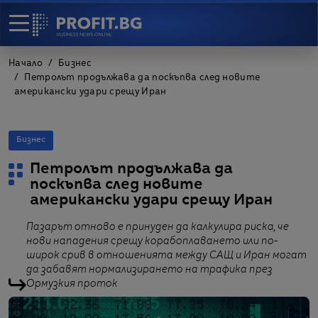
Начало
Бизнес
Петролът продължава да поскъпва след новите
американски удари срещу Иран
Бизнес
Петролът продължава да
поскъпва след новите
американски удари срещу Иран
Пазарът отново е принуден да калкулира риска, че
нови нападения срещу корабоплаването или по-
широк срив в отношенията между САЩ и Иран могат
да забавят нормализирането на трафика през
Ормузкия проток