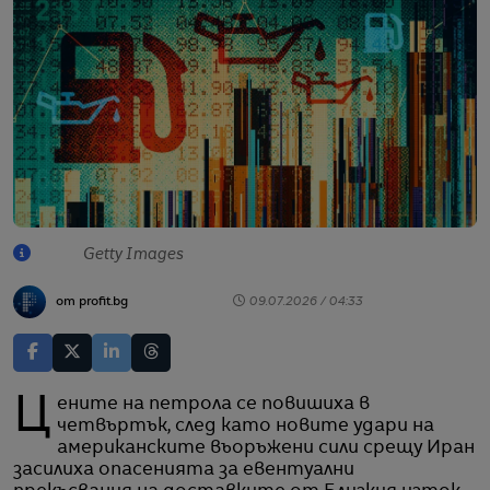
Getty Images
от profit.bg
09.07.2026 / 04:33
Цените на петрола се повишиха в
четвъртък, след като новите удари на
американските въоръжени сили срещу Иран
засилиха опасенията за евентуални