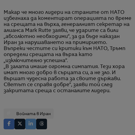
Макар че много лидери на страните от НАТО
избегнаха да коментират операцията по време
на срещата на върха, генералният секретар на
алианса Mark Rutte заяви, че ударите са били
„абсолютно необходими“, за да бъде наказан
Иран за нарушаването на примирието.
Въпреки честите си критики към НАТО, Тръмп
определи срещата на върха като
„изключително успешна“.
„В залата имаше огромна симпатия. Тези хора
имат много добро в сърцата си, а не зло. И
вършат чудесна работа за своите държави.
Светът се справя добре“, заяви той след
закритата среща с останалите лидери.
#
Войната в Иран