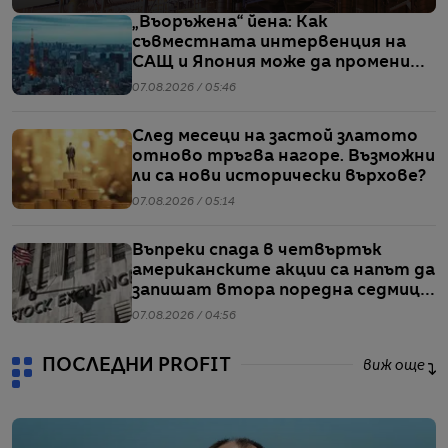
„Въоръжена“ йена: Как
съвместната интервенция на
САЩ и Япония може да промени
глобалните валутни пазари
07.08.2026 / 05:46
След месеци на застой златото
отново тръгва нагоре. Възможни
ли са нови исторически върхове?
07.08.2026 / 05:14
Въпреки спада в четвъртък
американските акции са напът да
запишат втора поредна седмица
на повишения
07.08.2026 / 04:56
ПОСЛЕДНИ PROFIT
виж още