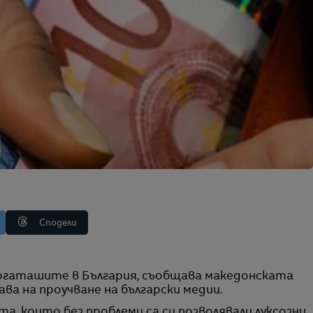
Сподели
ава на проучване на български медии.
, които без проблеми са си позволявали луксозни