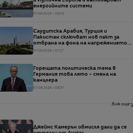
и Източна Европа и натоварват
енергийните системи
07.08.2026 / 08:05
Саудитска Арабия, Турция и
Пакистан сключват нов пакт за
отбрана на фона на напрежението
между САЩ и Иран
07.08.2026 / 07:27
Горещата политическа тема в
Германия това лято – смяна на
канцлера
07.08.2026 / 06:37
виж още
Джеймс Камерън обмисля дали да се