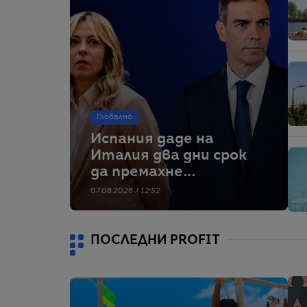
Глобално
Испания даде на
Италия два дни срок
да премахне
граничните
07.08.2026 / 12:52
проверки – тя
отказва
ПОСЛЕДНИ PROFIT