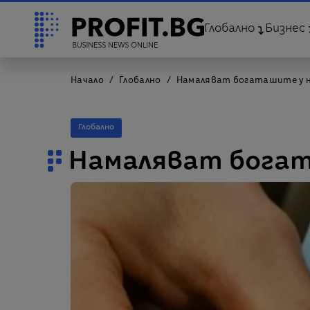
Глобално
Бизнес
Начало
Глобално
Намаляват богаташите у 
Глобално
Намаляват богат