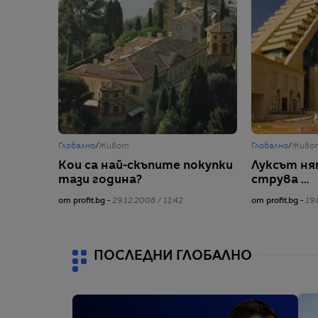
Глобално
/
Живот
Глобално
/
Живо
Кои са най-скъпите покупки
Луксът ням
тази година?
струва ...
от profit.bg -
29.12.2008 / 11:42
от profit.bg -
19.
ПОСЛЕДНИ ГЛОБАЛНО