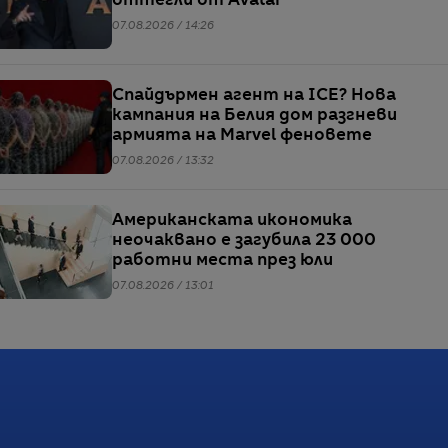
оттегли от Avatar
07.08.2026 / 14:26
Спайдърмен агент на ICE? Нова
кампания на Белия дом разгневи
армията на Marvel феновете
07.08.2026 / 13:32
Американската икономика
неочаквано е загубила 23 000
работни места през юли
07.08.2026 / 13:01