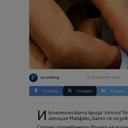
от profit.bg
20.06.2009 / 16:40
Сподели
Сподели
Сподели
Икономическата криза "стопи" богаташите в България, съобщава македонската
агенция Макфакс, като се позов
Според проучването броят на хората