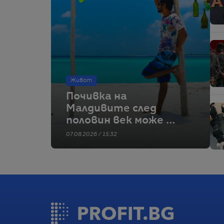
Живот
Почивка на
Малдивите след
половин век може да
е туристически
07.08.2026 / 15:32
мираж