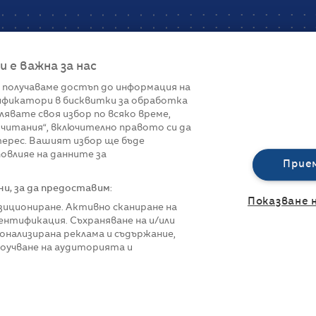
е важна за нас
 получаваме достъп до информация на
фикатори в бисквитки за обработка
Връзки
лявате своя избор по всяко време,
читания“, включително правото си да
вот
Контакти
терес. Вашият избор ще бъде
Реклама
овлияе на данните за
За нас
Прие
Политика за п
Управление на 
, за да предоставим:
Показване 
озициониране. Активно сканиране на
нтификация. Съхраняване на и/или
онализирана реклама и съдържание,
роучване на аудиторията и
азени.
Всички права са запазени.