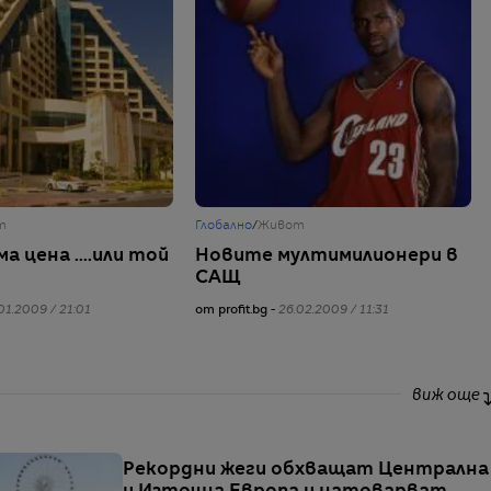
т
Глобално
/
Живот
а цена ....или той
Новите мултимилионери в
САЩ
01.2009 / 21:01
от profit.bg -
26.02.2009 / 11:31
виж още
Рекордни жеги обхващат Централна