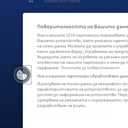
Поверителността на Вашите данни 
Ние и нашите
1019
партньори съхраняваме и
Вашето устройство, като уникални иденти
Категории
на лични данни. Можете да приемете и управ
като щракнете върху „Управление на предпо
Глобално
Бизнес
Технологии
Стратегии
Жи
възразите, като се позовете на законен ин
оповестен на нашите партньори и няма да п
сърфиране.
Политика за поверителност
Ние и нашите партньори обработваме данни
Използване на точни данни за географско п
характеристиките на устройството за иде
достъп до информация на устройство. Перс
измерване на рекламата и съдържанието, п
разработване на услуги.
Copyright © 2007-
2026
Profit.bg. Всички права зап
Списък с партньори (доставчици)
Този сайт е собственост на Sportal Media Group. 