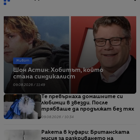
Живот
Шон Астин: Хобитът, който
стана синдикалист
09.08.2026 / 11:49
Те превърнаха домашните си
любимци в звезди. После
трябваше да продължат без тях
09.08.2026 / 10:34
Ракета в куфари: Британската
мисия за разкриването на