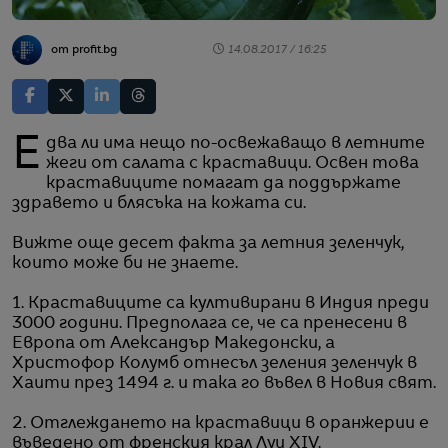
от profit.bg
14.08.2017 / 16:25
Едва ли има нещо по-освежаващо в летните
жеги от салата с краставици. Освен това
краставиците помагат да поддържате
здравето и блясъка на кожата си.
Вижте още десет факта за летния зеленчук,
които може би не знаете.
1. Краставиците са култивирани в Индия преди
3000 години. Предполага се, че са пренесени в
Европа от Александър Македонски, а
Христофор Колумб отнесъл зеления зеленчук в
Хаити през 1494 г. и така го въвел в Новия свят.
2. Отглеждането на краставици в оранжерии е
въведено от френския крал Луи
XIV.