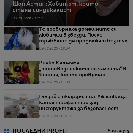
Шон Астин: Хобитът, който
стана синдикалист
09.08.2026 / 11:49
Те превърнаха домашните си
любимци в звезди. После
трябваше да продължат без тях
09.08.2026 / 10:34
Рияко Катаяма –
„проповедничката на чалгата“ в
Япония, която превръща
българския попфолк в клубна
09.08.2026 / 05:44
екзотика
Гледай стюардесата: Ужасяваща
катастрофа стои зад
инструктажа за безопасност
08.08.2026 / 09:09
ПОСЛЕДНИ PROFIT
виж още