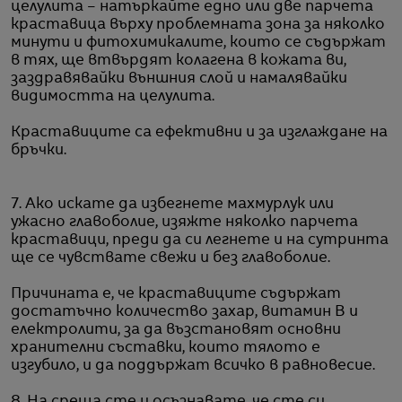
целулита – натъркайте едно или две парчета
краставица върху проблемната зона за няколко
минути и фитохимикалите, които се съдържат
в тях, ще втвърдят колагена в кожата ви,
заздравявайки външния слой и намалявайки
видимостта на целулита.
Краставиците са ефективни и за изглаждане на
бръчки.
7. Ако искате да избегнете махмурлук или
ужасно главоболие, изяжте няколко парчета
краставици, преди да си легнете и на сутринта
ще се чувствате свежи и без главоболие.
Причината е, че краставиците съдържат
достатъчно количество захар, витамин В и
електролити, за да възстановят основни
хранителни съставки, които тялото е
изгубило, и да поддържат всичко в равновесие.
8. На среща сте и осъзнавате, че сте си