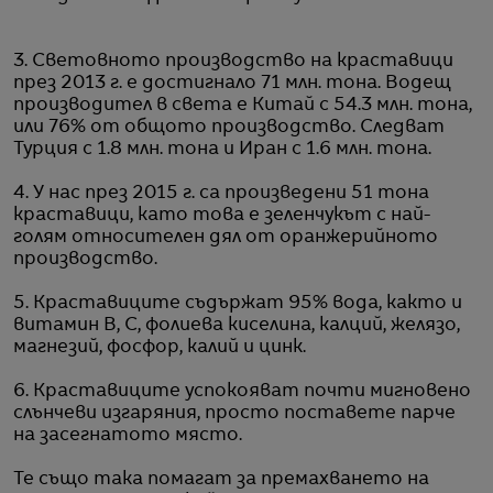
3. Световното производство на краставици
през 2013 г. е достигнало 71 млн. тона. Водещ
производител в света е Китай с 54.3 млн. тона,
или 76% от общото производство. Следват
Турция с 1.8 млн. тона и Иран с 1.6 млн. тона.
4. У нас през 2015 г. са произведени 51 тона
краставици, като това е зеленчукът с най-
голям относителен дял от оранжерийното
производство.
5. Краставиците съдържат 95% вода, както и
витамин В, С, фолиева киселина, калций, желязо,
магнезий, фосфор, калий и цинк.
6. Краставиците успокояват почти мигновено
слънчеви изгаряния, просто поставете парче
на засегнатото място.
Те също така помагат за премахването на