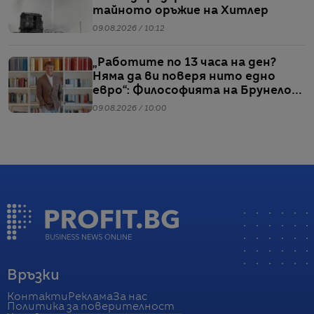
тайното оръжие на Хитлер
09.08.2026 / 10:12
„Работите по 13 часа на ден?
Няма да ви поверя нито едно
евро“: Философията на Брунело
Кучинели за бизнеса и живота
09.08.2026 / 10:00
Връзки
Контакти
Реклама
За нас
Политика за поверителност