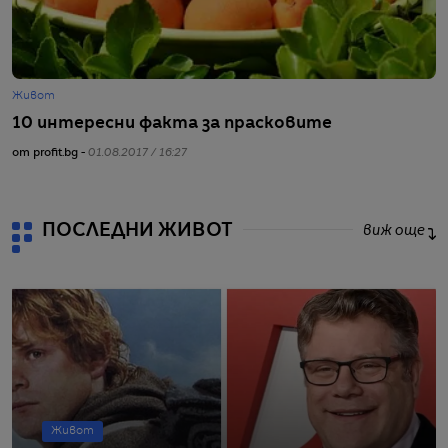
Живот
Г
10 интересни факта за прасковите
1
от profit.bg -
01.08.2017 / 16:27
от
ПОСЛЕДНИ ЖИВОТ
виж още
Живот