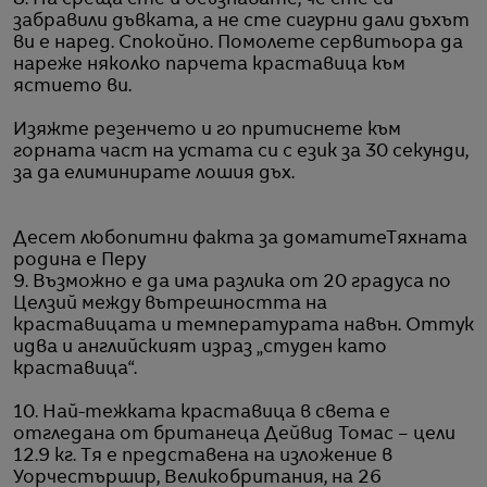
забравили дъвката, а не сте сигурни дали дъхът
ви е наред. Спокойно. Помолете сервитьора да
нареже няколко парчета краставица към
ястието ви.
Изяжте резенчето и го притиснете към
горната част на устата си с език за 30 секунди,
за да елиминирате лошия дъх.
Десет любопитни факта за доматите
Тяхната
родина е Перу
9. Възможно е да има разлика от 20 градуса по
Целзий между вътрешността на
краставицата и температурата навън. Оттук
идва и английският израз „студен като
краставица“.
10. Най-тежката краставица в света е
отгледана от британеца Дейвид Томас – цели
12.9 кг. Тя е представена на изложение в
Уорчестършир, Великобритания, на 26