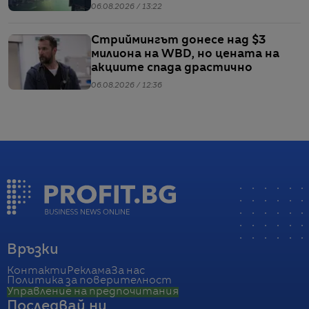
06.08.2026 / 13:22
Стриймингът донесе над $3
милиона на WBD, но цената на
акциите спада драстично
06.08.2026 / 12:36
Връзки
Контакти
Реклама
За нас
Политика за поверителност
Управление на предпочитания
Последвай ни