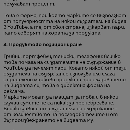
получават процент.
Това е форма, при която марките се възползват
от популярността на някои създатели на видеа
в YouTube, а те, от своя страна, изкарват пари,
като говорят на хората за продукта.
4. Продуктово позициониране
Гривни, портфейли, тениски, телефони: всичко
това помага на създателите на съдържание в
YouTube да печелят пари. Когато някой от тези
създатели на съдържание използва или слага
определени маркови продукти при създаването
на видеата си, това е директна форма на
реклама.
Марките могат да плащат за това и в някои
случаи сумите не са никак за пренебрегване.
Всичко зависи от създателя на съдържание –
от количеството на последователите и от
възпроизвеждането на видеата му.