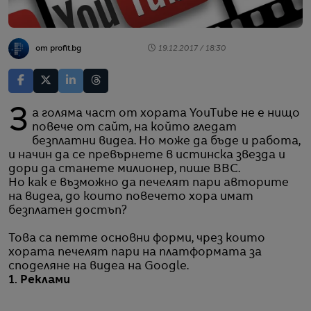
от profit.bg
19.12.2017 / 18:30
За голяма част от хората YouTube не е нищо
повече от сайт, на който гледат
безплатни видеа. Но може да бъде и работа,
и начин да се превърнете в истинска звезда и
дори да станете милионер, пише ВВС.
Но как е възможно да печелят пари авторите
на видеа, до които повечето хора имат
безплатен достъп?
Това са петте основни форми, чрез които
хората печелят пари на платформата за
споделяне на видеа на Google.
1. Реклами