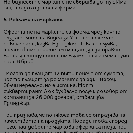
Но бизнесът с марките не свършва до тук. Има
още по-доходоносна форма.
5. Реклами на марката
Офертите на марките са форма, чрез която
създателите на видеа за YouTube печелят
повече пари, казва Единджър. Това се случва,
когато компаниите им плащат, за да правят
видеа за продуктите им в замяна на големи суми
пари в брой.
„Могат да плащат 12 пъти повече от сумата,
която плащат за рекламите за един месец.
Звучи нереално, но е истина. Моят
съквартирант Люк буквално получи договор от
компания за 26 000 долара“, отбелязва
Единджър.
Той признава, че понякога това се отразява на
качеството на продукта. Поради това, според
него, най-добрите маркови оферки са тези, при