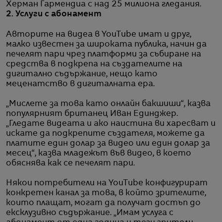
Херман Гармендиа с над 25 милиона гледания.
2. Услуги с абонамент
Авторите на видеа в YouTube имат и друг,
малко известен за широката публика, начин да
печелят пари чрез платформи за събиране на
средства в подкрепа на създателите на
дигитално съдържание, нещо като
меценатство в дигиталната ера.
„Мислете за това като онлайн бакшиши“, казва
популярният британец Иван Единджер.
„Гледате видеата и ако наистина ви харесват и
искате да подкрепите създателя, можете да
платите един долар за видео или един долар за
месец“, казва младежът във видео, в което
обяснява как се печелят пари.
Някои потребители на YouTube конфигурират
конкретен канал за това, в който зрителите,
които плащат, могат да получат достъп до
ексклузивно съдържание. „Имам услуга с