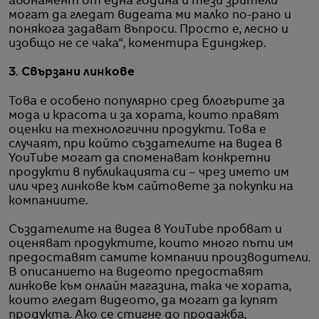
абонамент от една година и тези зрители
могат да гледат видеата ми малко по-рано и
понякога задават въпроси. Просто е, лесно и
изобщо не се чака“, коментира Единджер.
3. Свързани линкове
Това е особено популярно сред блогърите за
мода и красота и за хората, които правят
оценки на технологични продукти. Това е
случаят, при който създателите на видеа в
YouTube могат да споменават конкретни
продукти в публикацията си – чрез името им
или чрез линкове към сайтовете за покупки на
компаниите.
Създателите на видеа в YouTube пробват и
оценяват продуктите, които много пъти им
предоставят самите компании производители.
В описанието на видеото предоставят
линкове към онлайн магазина, така че хората,
които гледат видеото, да могат да купят
продукта. Ако се стигне до продажба,