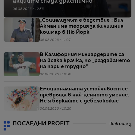
акциите спада драстично
06.08.2026 / 12:36
„Социализмът е бедствие“: Бил
Акман има теория за жилищния
кошмар в Ню Йорк
06.08.2026 / 11:07
В Калифорния милиардерите са
на всяка крачка, но „раздаването
на пари е трудно“
06.08.2026 / 10:30
Емоционалната устойчивост се
превръща в най-ценното умение.
Не я бъркайте с дебелокожие
06.08.2026 / 10:20
ПОСЛЕДНИ PROFIT
виж още