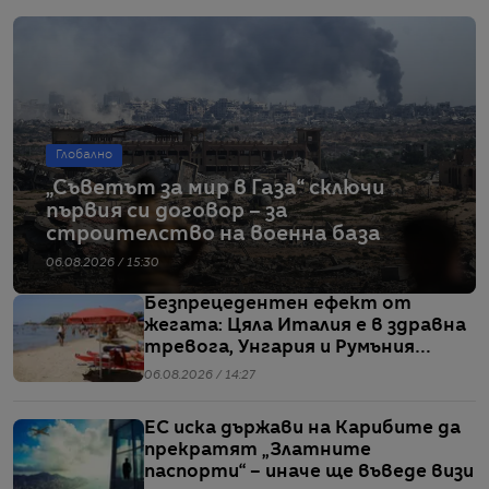
Глобално
„Съветът за мир в Газа“ сключи
първия си договор – за
строителство на военна база
06.08.2026 / 15:30
Безпрецедентен ефект от
жегата: Цяла Италия е в здравна
тревога, Унгария и Румъния
пестят електричество
06.08.2026 / 14:27
ЕС иска държави на Карибите да
прекратят „Златните
паспорти“ – иначе ще въведе визи