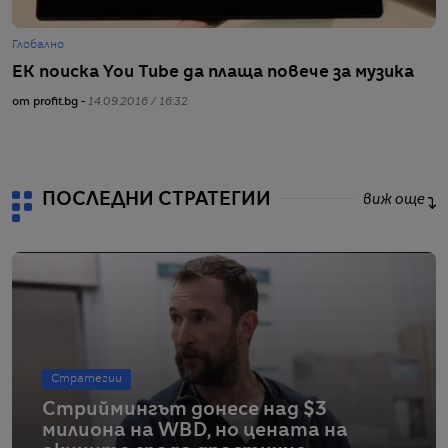
Глобално
Г
ЕК поиска You Tube да плаща повече за музика
К
от profit.bg -
14.09.2016 / 16:32
от
ПОСЛЕДНИ СТРАТЕГИИ
виж още
Стратегии
Стриймингът донесе над $3
милиона на WBD, но цената на