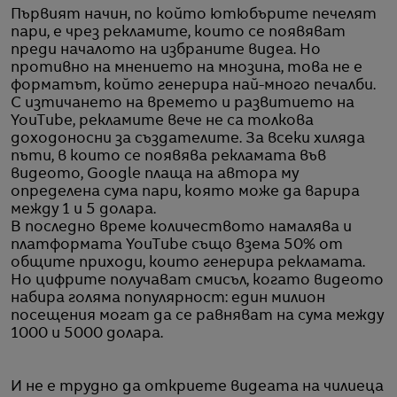
Първият начин, по който ютюбърите печелят
пари, е чрез рекламите, които се появяват
преди началото на избраните видеа. Но
противно на мнението на мнозина, това не е
форматът, който генерира най-много печалби.
С изтичането на времето и развитието на
YouTube, рекламите вече не са толкова
доходоносни за създателите. За всеки хиляда
пъти, в които се появява рекламата във
видеото, Google плаща на автора му
определена сума пари, която може да варира
между 1 и 5 долара.
В последно време количеството намалява и
платформата YouTube също взема 50% от
общите приходи, които генерира рекламата.
Но цифрите получават смисъл, когато видеото
набира голяма популярност: един милион
посещения могат да се равняват на сума между
1000 и 5000 долара.
И не е трудно да откриете видеата на чилиеца