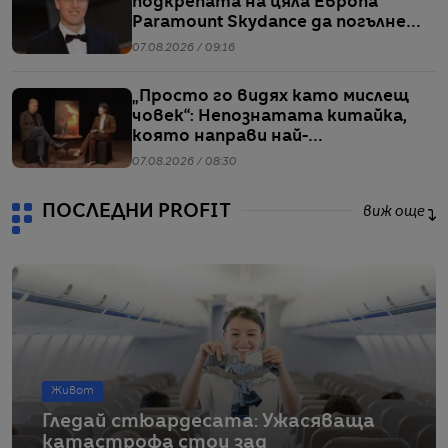
подкрепата на цяла Европа
Paramount Skydance да погълне
WBD
07.08.2026 / 09:16
„Просто го видях като мислещ
човек“: Непознатата китайка,
която направи най-
коментираното интервю с
07.08.2026 / 08:30
Кристофър Нолан
ПОСЛЕДНИ PROFIT
виж още
Живот
Гледай стюардесата: Ужасяваща
катастрофа стои зад