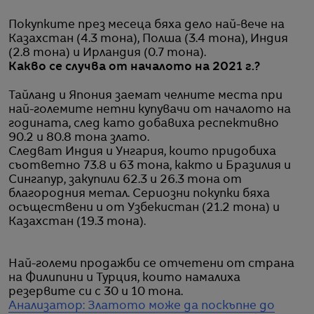
Покупките през месеца бяха дело най-вече на
Казахстан (4.3 тона), Полша (3.4 тона), Индия
(2.8 тона) и Ирландия (0.7 тона).
Какво се случва от началото на 2021 г.?
Тайланд и Япония заемат челните места при
най-големите нетни купувачи от началото на
годината, след като добавиха респективно
90.2 и 80.8 тона злато.
Следват Индия и Унгария, които придобиха
съответно 73.8 и 63 тона, както и Бразилия и
Сингапур, закупили 62.3 и 26.3 тона от
благородния метал. Сериозни покупки бяха
осъществени и от Узбекистан (21.2 тона) и
Казахстан (19.3 тона).
Най-големи продажби се отчетени от страна
на Филипини и Турция, които намалиха
резервите си с 30 и 10 тона.
Анализатор: Златото може да поскъпне до