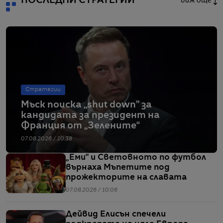
ПОСЛЕДНИ СТРАТЕГИИ
виж още
Стратегии
Мъск поиска „shut down” за
кандидата за президент на
Франция от „Зелените“
07.08.2026 / 10:38
„Еми“ и Световното по футбол
върнаха Мъпетите под
прожекторите на славата
07.08.2026 / 10:06
Дейвид Елисън спечели