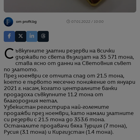
от profit.bg
07.01.2022 / 10:00
Съвкупните златни резерви на всички
държави по света възлизат на 35 571 тона,
става ясно от данни на Световния съвет
по златото.
През ноември се отчита спад от 21.5 тона,
което е първото месечно понижение от януари
2021 г. насам, когато централните банки
продадоха съвкупните 11.2 тона от
благородния метал.
Узбекистан регистрира най-големите
продажби през ноември, като намали златните
си резерви с 21.5 тона до 353.6 тона.
Останалите продавачи бяха Турция (7 тона),
Русия (3.1 тона) и Киргизстан (1.4 тона).