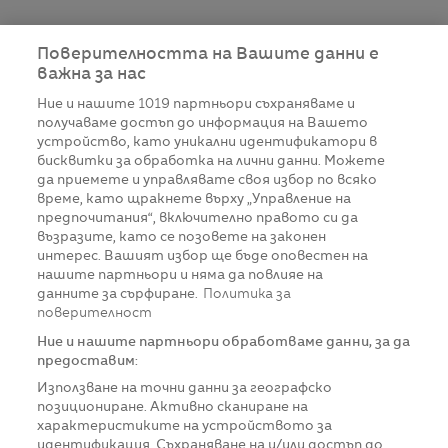
Поверителността на Вашите данни е
важна за нас
Ние и нашите
1019
партньори съхраняваме и
получаваме достъп до информация на Вашето
устройство, като уникални идентификатори в
бисквитки за обработка на лични данни. Можете
да приемете и управлявате своя избор по всяко
време, като щракнете върху „Управление на
предпочитания“, включително правото си да
възразите, като се позовете на законен
интерес. Вашият избор ще бъде оповестен на
нашите партньори и няма да повлияе на
данните за сърфиране.
Политика за
поверителност
Ние и нашите партньори обработваме данни, за да
предоставим:
Използване на точни данни за географско
позициониране. Активно сканиране на
характеристиките на устройството за
идентификация. Съхраняване на и/или достъп до