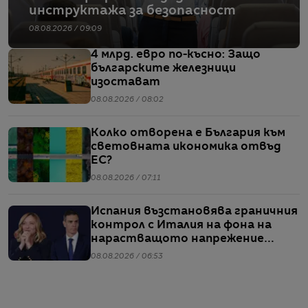
инструктажа за безопасност
08.08.2026 / 09:09
4 млрд. евро по-късно: Защо
българските железници
изостават
08.08.2026 / 08:02
Колко отворена е България към
световната икономика отвъд
ЕС?
08.08.2026 / 07:11
Испания възстановява граничния
контрол с Италия на фона на
нарастващото напрежение
заради мигрантите
08.08.2026 / 06:53