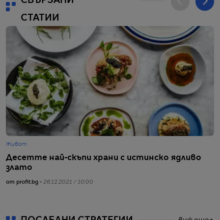
СВЪРЗАНИ
СТАТИИ
Живот
Ж
Десетте най-скъпи храни с истинско ядливо
Н
злато
г
от profit.bg -
26.12.2021 / 10:00
от