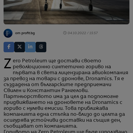
от profit.bg
04.10.2022 / 15:57
Zero Petroleum ще достави своето
революционно синтетично гориво на
първата в света лицензирана авиокомпания
за превоз на товари с дронове, Dronamics. Тя е
създадена от българските предприемачи
Свилен и Константин Рангелови.
Партньорството има за цел да подпомогне
придвижването на дроновете на Dronamics с
гориво с нулеви емисии. Това приближава
компанията една стъпка по-близо до целта да
осигурява устойчиви доставки на същия ден,
съобщават от компанията.
Горивото на Zero Petroleum ще бъде използвано