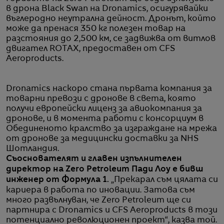
в дрона Black Swan на Dronamics, осигурявайки
въглеродно неутрална дейност. Дронът, който
може да пренася 350 кг полезен товар на
разстояния до 2,500 км, се задвижва от витлов
двигател ROTAX, предоставен от CFS
Aeroproducts.
Dronamics наскоро стана първата компания за
товарни превози с дронове в света, която
получи европейски лиценз за авиокомпания за
дронове, и в момента работи с консорциум в
Обединеното кралство за изграждане на мрежа
от дронове за медицински доставки за NHS
Шотландия.
Съоснователят и главен изпълнителен
директор на Zero Petroleum Пади Лоу е бивш
инженер от Формула 1.
„Прекарал съм цялата си
кариера в работа по иновации. Затова съм
много развълнуван, че Zero Petroleum ще си
партнира с Dronamics и CFS Aeroproducts в този
потенциално революционен проект“, казва той.