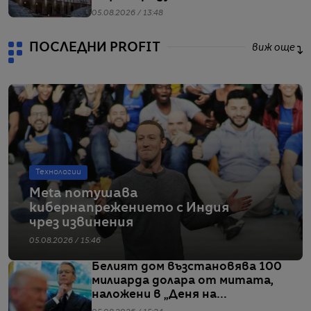
05.08.2026 / 13:48
ПОСЛЕДНИ PROFIT
виж още
Технологии
Meta потушава
кибернапрежението с Индия
чрез извинения
05.08.2026 / 15:46
Белият дом възстановява 100
милиарда долара от митата,
наложени в „Деня на
освобождението“