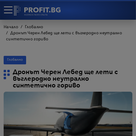
Начало
Глобално
Дронът Черен Лебед ще лети с въглеродно неутрално
синтетично гориво
Глобално
Дронът Черен Лебед ще лети с
въглеродно неутрално
синтетично гориво