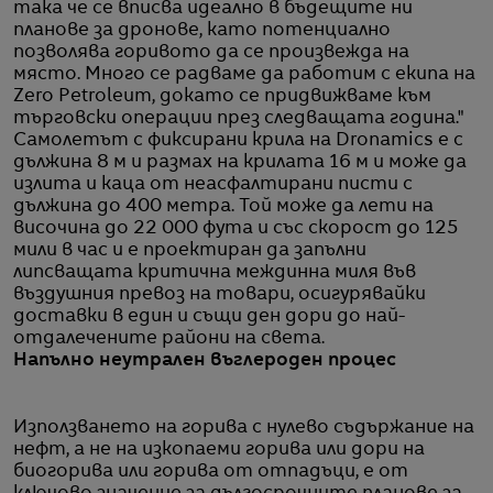
така че се вписва идеално в бъдещите ни
планове за дронове, като потенциално
позволява горивото да се произвежда на
място. Много се радваме да работим с екипа на
Zero Petroleum, докато се придвижваме към
търговски операции през следващата година."
Самолетът с фиксирани крила на Dronamics е с
дължина 8 м и размах на крилата 16 м и може да
излита и каца от неасфалтирани писти с
дължина до 400 метра. Той може да лети на
височина до 22 000 фута и със скорост до 125
мили в час и е проектиран да запълни
липсващата критична междинна миля във
въздушния превоз на товари, осигурявайки
доставки в един и същи ден дори до най-
отдалечените райони на света.
Напълно неутрален въглероден процес
Използването на горива с нулево съдържание на
нефт, а не на изкопаеми горива или дори на
биогорива или горива от отпадъци, е от