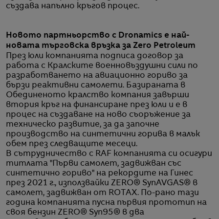
създава напълно кръгов процес.
Новото партньорство с Dronamics е най-
новата търговска връзка за Zero Petroleum
През юли компанията подписа договор за
работа с Кралските военновъздушни сили по
разработването на авиационно гориво за
бързи реактивни самолети. Базираната в
Обединеното кралство компания завърши
втория кръг на финансиране през юли и е в
процес на създаване на ново съоръжение за
техническо развитие, за да започне
производство на синтетични горива в малък
обем през следващите месеци.
В сътрудничество с RAF компанията си осигури
титлата "Първи самолет, задвижван със
синтетично гориво" на рекордите на Гинес
през 2021 г., използвайки ZERO® SynAVGAS® в
самолет, задвижван от ROTAX. По-рано тази
година компанията пусна първия прототип на
своя бензин ZERO® Syn95® в два