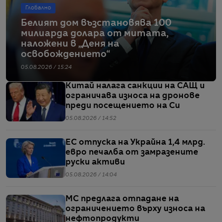
Глобално
Белият дом възстановява 100
милиарда долара от митата,
наложени в „Деня на
освобождението“
05.08.2026 / 15:24
Китай налага санкции на САЩ и
ограничава износа на дронове
преди посещението на Си
05.08.2026 / 14:52
ЕС отпуска на Украйна 1,4 млрд.
евро печалба от замразените
руски активи
05.08.2026 / 14:04
МС предлага отпадане на
ограничението върху износа на
нефтопродукти