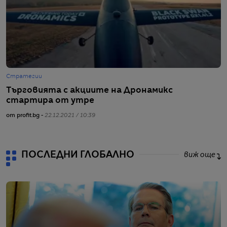
Стратегии
С
Търговията с акциите на Дронамикс
Д
стартира от утре
н
от profit.bg -
22.12.2021 / 10:39
от
ПОСЛЕДНИ ГЛОБАЛНО
виж още