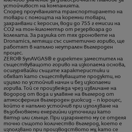
ключово значение за дългосрочните планове за
устойчивост на компанията.
Според проучванията транспортирането на
товари с помощта на коремни товари,
захранвани с керосин, води до 755 г емисии на
CO2 на тон-километър от резервоара до
колелата. За разлика от тях дроновете на
Dronamics, летящи със синтетично гориво, ще
работят в напълно неутрален въглероден
процес.
ZERO® SynAVGAS® е директен заместител на
съществуващото гориво на изкопаема основа,
осигурявайки същите характеристики и
обхват като съществуващите продукти, но
изцяло по устойчив начин и без изкопаеми
горива. Той се произвежда чрез извличане на
водород от вода и улавяне на въглерод от
атмосферния въглероден диоксид – п юроцес,
който е напълно устойчив при използване на
възобновяеми енергийни източници като
вятър или слънце. При изгарянето му се отделя
точно същото количество въглерод, което е
използвано при производството му, като се