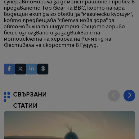
суперавтомобила за демонстрационен пробег в
предаването Top Gear на BBC, което накара
водещия екип да го обяви за "магически куршум",
който предвещава "светла нова зора" за
автомобилната индустрия. Същото гориво
беше използвано и за задвижване на
мотоциклета на херцога на Ричмънд на
Фестивала на скоростта в Гудууд.
СВЪРЗАНИ
СТАТИИ