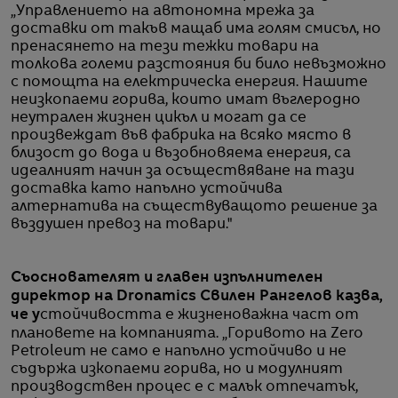
„Управлението на автономна мрежа за
доставки от такъв мащаб има голям смисъл, но
пренасянето на тези тежки товари на
толкова големи разстояния би било невъзможно
с помощта на електрическа енергия. Нашите
неизкопаеми горива, които имат въглеродно
неутрален жизнен цикъл и могат да се
произвеждат във фабрика на всяко място в
близост до вода и възобновяема енергия, са
идеалният начин за осъществяване на тази
доставка като напълно устойчива
алтернатива на съществуващото решение за
въздушен превоз на товари."
Съоснователят и главен изпълнителен
директор на Dronamics Свилен Рангелов казва,
че у
стойчивостта е жизненоважна част от
плановете на компанията. „Горивото на Zero
Petroleum не само е напълно устойчиво и не
съдържа изкопаеми горива, но и модулният
производствен процес е с малък отпечатък,