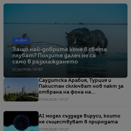
Живот
Защо най-добрите коне в света
плуват? Ползите далеч не са
само в разхлаждането
07.08.2026 / 07:53
Саудитска Арабия, Турция и
Пакистан сключват нов пакт за
отбрана на фона на
напрежението между САЩ и Иран
07.08.2026 / 07:27
AI модел създаде вируси, които
не съществуват в природата
07.08.2026 / 07:27