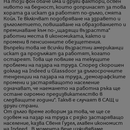
На този фон обаче има и други фактори, освен
нивото на бедност, които допринасят за това
хората да искат да работят по-дълго, смята
Койл. Те включват подобряване на здравето и
дълголетието, повишаване на образованието и
преминаване към по-„щадящи възрастта“
работни места в икономиката, както и
промени в пенсионните обезщетения.
Въпреки това не всички възрастни американци
искат да продължат да работят, когато
остареят. Това ще повлияе на текущите
проблеми на пазара на труда. Според скорошен
доклад на Indeed и Glassdoor за дългосрочните
тенденции на пазара на труда, „демографските
промени и застаряващото население
означават, че наемането на работна ръка ще
остане огромно предизвикателство в
следващите години“. Такъв е случаят в САЩ и
други страни.
От дълго време говорим за това, че ще се
озовем на пазар на труда с рязко застаряващо
население, казва Свеня Гудел, главен икономист
на Indeed. „В момента вече изживяваме