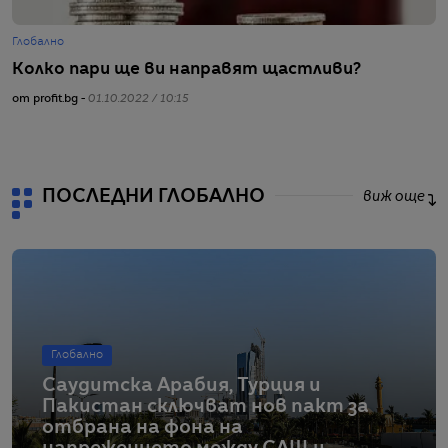
Глобално
Г
Колко пари ще ви направят щастливи?
С
с
от profit.bg -
01.10.2022 / 10:15
от
ПОСЛЕДНИ ГЛОБАЛНО
виж още
Глобално
Саудитска Арабия, Турция и
Пакистан сключват нов пакт за
отбрана на фона на