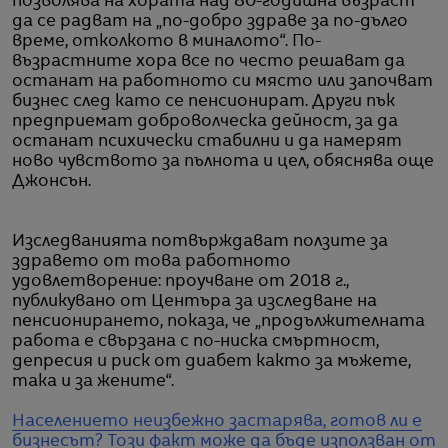
позволява на хората над 80-годишна възраст
да се радват на „по-добро здраве за по-дълго
време, отколкото в миналото“. По-
възрастните хора все по често решават да
останат на работното си място или започват
бизнес след като се пенсионират. Други пък
предприемат доброволческа дейност, за да
останат психически стабилни и да намерят
ново чувството за пълнота и цел, обяснява още
Джонсън.
Изследванията потвърждават ползите за
здравето от това работното
удовлетворение: проучване от 2018 г.,
публикувано от Центъра за изследване на
пенсионирането, показа, че „продължителната
работа е свързана с по-ниска смъртност,
депресия и риск от диабет както за мъжете,
така и за жените“.
Населението неизбежно застарява, готов ли е
бизнесът?
Този факт може да бъде използван от