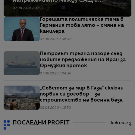
напрежението между САЩ и
Иран
07.08.2026 / 07:27
Горещата политическа тема в
Германия това лято – смяна на
канцлера
07.08.2026 / 06:37
Петролът тръгна нагоре след
новите предложения на Иран за
Ормузкия проток
07.08.2026 / 04:36
„Съветът за мир в Газа“ сключи
първия си договор – за
строителство на военна база
06.08.2026 / 15:30
ПОСЛЕДНИ PROFIT
виж още