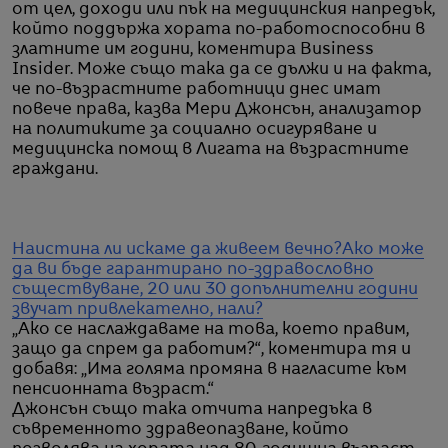
от цел, доходи или пък на медицинския напредък,
който поддържа хората по-работоспособни в
златните им години, коментира Business
Insider. Може също така да се дължи и на факта,
че по-възрастните работници днес имат
повече права, казва Мери Джонсън, анализатор
на политиките за социално осигуряване и
медицинска помощ в Лигата на възрастните
граждани.
Наистина ли искаме да живеем вечно?
Ако може
да ви бъде гарантирано по-здравословно
съществуване, 20 или 30 допълнителни години
звучат привлекателно, нали?
„Ако се наслаждаваме на това, което правим,
защо да спрем да работим?“, коментира тя и
добавя: „Има голяма промяна в нагласите към
пенсионната възраст.“
Джонсън също така отчита напредъка в
съвременното здравеопазване, който