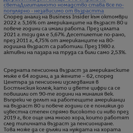
света
Дигиталното номадство става все по-
популярно - независимо от възрастта
Според анализ на Business Insider към октомври
2022 г. 5,16% от американците на възраст 80 и
повече години са имали работа. През цялата
2021 г. този дял е 5,67%. Десетилетие по-рано,
през 2011 г., 4,75% от американците на 80-
годишна възраст са работили. През 1980 г.
активни на пазара на труда са били само 2,53%.
Средната пенсионна възраст за американските
мъже е 64 години, а за жените – 62, според
Центъра за пенсионни изследвания в
Бостънския колеж, като и двете цифри са се
повишили от 90-те години на миналия век.
Въпреки че делът на работещите американци
на възраст 80 и повече години се е понижил до
известна степен спрямо високото си ниво през
2019 г., все още има много хора, които работят
след типичната възраст за пенсиониране.
Това може да се дължи на нуждата на хората