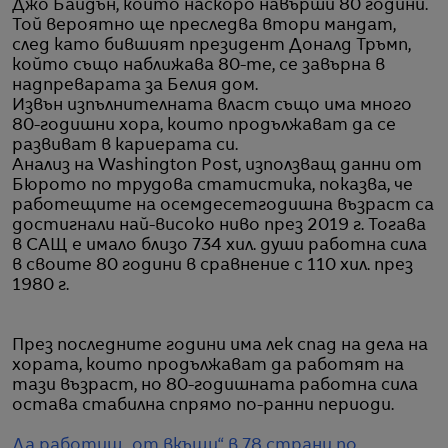
Джо Байдън, който наскоро навърши 80 години.
Той вероятно ще преследва втори мандат,
след като бившият президент Доналд Тръмп,
който също наближава 80-те, се завърна в
надпреварата за Белия дом.
Извън изпълнителната власт също има много
80-годишни хора, които продължават да се
развиват в кариерата си.
Анализ на Washington Post, използващ данни от
Бюрото по трудова статистика, показва, че
работещите на осемдесетгодишна възраст са
достигнали най-високо ниво през 2019 г. Тогава
в САЩ е имало близо 734 хил. души работна сила
в своите 80 години в сравнение с 110 хил. през
1980 г.
През последните години има лек спад на дела на
хората, които продължават да работят на
тази възраст, но 80-годишната работна сила
остава стабилна спрямо по-ранни периоди.
Да работиш „от вкъщи“ в 78 страни по