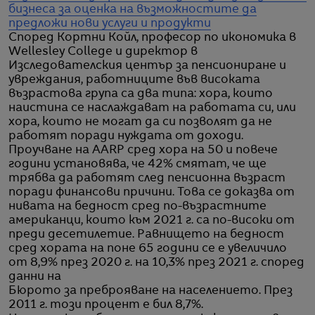
бизнеса за оценка на възможностите да
предложи нови услуги и продукти
Според Кортни Койл, професор по икономика в
Wellesley College и директор в
Изследователския център за пенсиониране и
увреждания, работниците във високата
възрастова група са два типа: хора, които
наистина се наслаждават на работата си, или
хора, които не могат да си позволят да не
работят поради нуждата от доходи.
Проучване на AARP сред хора на 50 и повече
години установява, че 42% смятат, че ще
трябва да работят след пенсионна възраст
поради финансови причини. Това се доказва от
нивата на бедност сред по-възрастните
американци, които към 2021 г. са по-високи от
преди десетилетие. Равнището на бедност
сред хората на поне 65 години се е увеличило
от 8,9% през 2020 г. на 10,3% през 2021 г. според
данни на
Бюрото за преброяване на населението. През
2011 г. този процент е бил 8,7%.