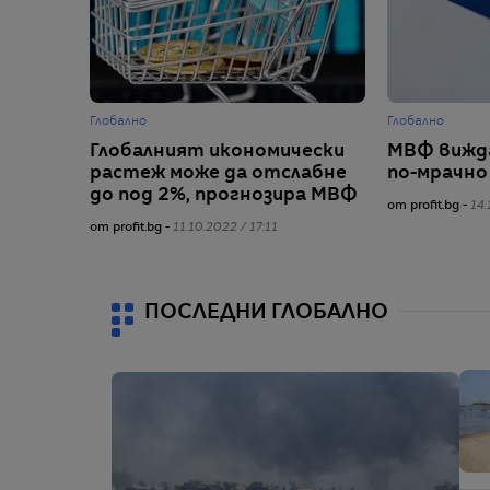
Глобално
Глобално
Глобалният икономически
МВФ вижд
растеж може да отслабне
по-мрачно
до под 2%, прогнозира МВФ
от profit.bg -
14.
от profit.bg -
11.10.2022 / 17:11
ПОСЛЕДНИ ГЛОБАЛНО