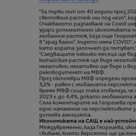
събрали като приходи
"За първи път от 40 години през 20
световния растеж или под него", каз
Очакваното разпалване на Covid и
удари допълнително икономиката на
глобалния растеж, каза още Георгиев
в “град балон”, където няма COVID“, 
като хората започнат да пътуват.
"Следващите няколко месеца ще бъ
китайския растеж ще бъде негатив
негативно, негативно ще бъде и въ
ръководителят на МВФ.
През октомври МВФ определи прогно
3,2% - равен с глобалната перспекти
време МВФ също така отбеляза, че 
2023 г. до 4,4%, докато глобалната
Сега коментарите на Георгиева пре
едно намаление на перспективите за
допълва агенцията.
Икономиката на САЩ е най-устойч
Междувременно, каза Георгиева, ик
свиване, което вероятно ще засег