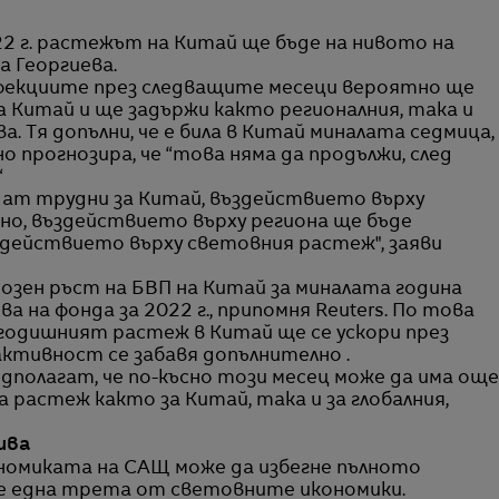
22 г. растежът на Китай ще бъде на нивото на
а Георгиева.
нфекциите през следващите месеци вероятно ще
 Китай и ще задържи както регионалния, така и
а. Тя допълни, че е била в Китай миналата седмица,
но прогнозира, че “това няма да продължи, след
“
дат трудни за Китай, въздействието върху
но, въздействието върху региона ще бъде
здействието върху световния растеж", заяви
зен ръст на БВП на Китай за миналата година
ва на фонда за 2022 г., припомня Reuters. По това
годишният растеж в Китай ще се ускори през
 активност се забавя допълнително .
дполагат, че по-късно този месец може да има още
 растеж както за Китай, така и за глобалния,
ива
ономиката на САЩ може да избегне пълното
не една трета от световните икономики.