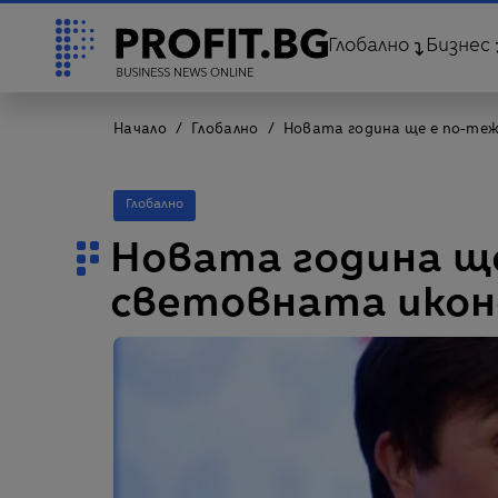
Глобално
Бизнес
Начало
Глобално
Новата година ще е по-теж
Глобално
Новата година ще
световната иконо