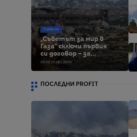
Глобално
„Съветът за мир в
Газа“ сключи първия
си договор – за
строителство на
06.08.2026 / 15:30
военна база
ПОСЛЕДНИ PROFIT