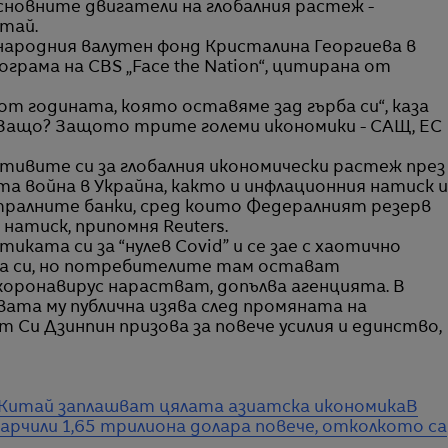
новните двигатели на глобалния растеж -
тай.
народния валутен фонд Кристалина Георгиева в
рама на CBS „Face the Nation“, цитирана от
т годината, която оставяме зад гърба си“, каза
Защо? Защото трите големи икономики - САЩ, ЕС
тивите си за глобалния икономически растеж през
а война в Украйна, както и инфлационния натиск и
тралните банки, сред които Федералният резерв
натиск, припомня Reuters.
ката си за “нулев Covid” и се зае с хаотично
а си, но потребителите там остават
 коронавирус нарастват, допълва агенцията. В
ата му публична изява след промяната на
 Си Дзинпин призова за повече усилия и единство,
Китай заплашват цялата азиатска икономика
В
арчили 1,65 трилиона долара повече, отколкото са