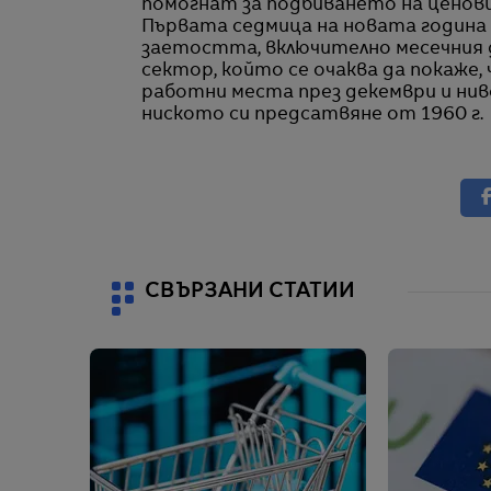
помогнат за подбиването на ценови
Първата седмица на новата година 
заетостта, включително месечния 
сектор, който се очаква да покаже,
работни места през декември и ниво
ниското си предсатвяне от 1960 г.
СВЪРЗАНИ СТАТИИ