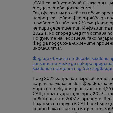
„САЩ са най-устойчиви“, каза тя и „
труда остава доста силен“.
Този факт сам по себе си обаче пре
напредъка, който Фед трябва да по
целевото ѝ ниво от 2 % след като п
четири десетилетия. Инфлацията пок
2022 г., но според Фед тя остава п
По думите на Георгиева, “ако пазар
Фед да поддържа лихвените проценти
инфлацията“.
Фед ще обмисли по-високи лихвени п
заплатите може да накара предста
лихвения процент над 5% следваща
През 2022 г., при най-агресивното
години на миналия век, Фед вдигна 
март до текущия диапазон от 4,25%
САЩ прогнозираха, че през 2023 г. 
невиждано от 2007 г., припомня Reut
Пазарът на труда в САЩ ще бъде ц
които биха искали да видят отслаб