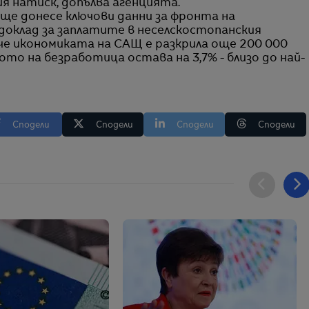
я натиск, допълва агенцията.
ще донесе ключови данни за фронта на
доклад за заплатите в неселскостопанския
 че икономиката на САЩ е разкрила още 200 000
то на безработица остава на 3,7% - близо до най-
Сподели
Сподели
Сподели
Сподели