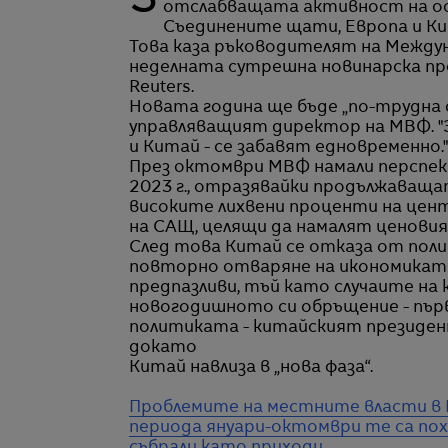
За голяма част от глобалната икономика 2023 г. ще бъде трудна, заради
отслабващата активност на ос
Съединените щати, Европа и Ки
Това каза ръководителят на Между
неделната сутрешна новинарска прог
Reuters.
Новата година ще бъде „по-трудна о
управляващият директор на МВФ. "
и Китай - се забавят едновременно."
През октомври МВФ намали перспек
2023 г., отразявайки продължаващат
високите лихвени проценти на цен
на САЩ, целящи да намалят ценовия 
След това Китай се отказа от полити
повторно отваряне на икономикат
предпазливи, тъй като случаите на
новогодишното си обръщение - първ
политиката - китайският президент
докато
Китай навлиза в „нова фаза“.
Проблемите на местните власти в 
периода януари-октомври те са пох