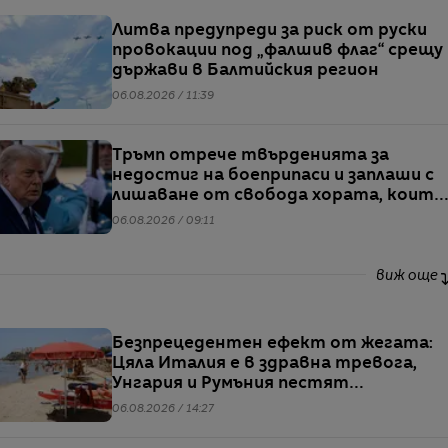
Литва предупреди за риск от руски
провокации под „фалшив флаг“ срещу
държави в Балтийския регион
06.08.2026 / 11:39
Тръмп отрече твърденията за
недостиг на боеприпаси и заплаши с
лишаване от свобода хората, които
разпространяват подобна
06.08.2026 / 09:11
информация
виж още
Безпрецедентен ефект от жегата:
Цяла Италия е в здравна тревога,
Унгария и Румъния пестят
електричество
06.08.2026 / 14:27