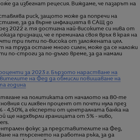
може да избегнат рецесия. Виждаме, че пазарът на
дставлява риск, защото може да попречи на
стигне, за да върне инфлацията в САЩ до
рез 2022 г. тя достигна най-високите си нива от
аза признаци, че е преминала своя връх в края на
очти три пъти по-висока от заложената цел.
ът на труда остане много силен, може да се наложи
 по-строги за по-дълго време, за да намали
роценти за 2023 г.
Бързото нарастване на
вителите на Фед да обмисли повишаване на
та година
 затягане на политиката от началото на 80-те
основния си лихвен процент от почти нула през
 - 4,50%, а експерти от централната банка на
той ще надхвърли границата от 5% - ниво,
ers.
ентрален фокус за представителите на Фед,
ване на търсенето на работна ръка, за да