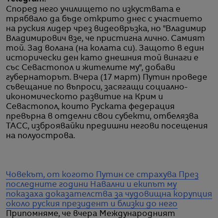
Според него училището по изкуствата е
трябвало да бъде открито днес с участието
на руския лидер чрез видеовръзка, но "Владимир
Владимирович взе, че пристигна лично. Самият
той. Зад волана (на колата си). Защото в един
исторически ден като днешния той винаги е
със Севастопол и жителите му", добави
губернаторът. Вчера (17 март) Путин проведе
съвещание по въпроси, засягащи социално-
икономическото развитие на Крим и
Севастопол, които Руската федерация
превърна в отделни свои субекти, отбелязва
ТАСС, изброявайки предишни негови посещения
на полуострова.
Човекът, от когото Путин се страхува
През
последните години Навални и екипът му
показаха доказателства за чудовищна корупция
около руския президент и близки до него
Припомняме, че вчера Международният