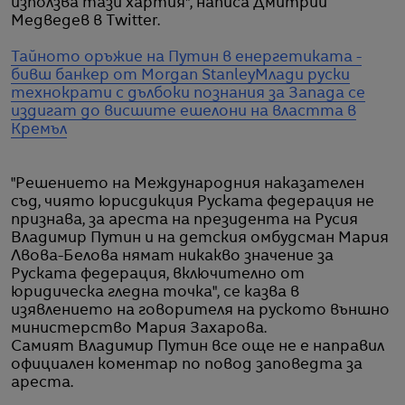
използва тази хартия", написа Дмитрий
Медведев в Twitter.
Тайното оръжие на Путин в енергетиката -
бивш банкер от Morgan Stanley
Млади руски
технократи с дълбоки познания за Запада се
издигат до висшите ешелони на властта в
Кремъл
"Решението на Международния наказателен
съд, чиято юрисдикция Руската федерация не
признава, за ареста на президента на Русия
Владимир Путин и на детския омбудсман Мария
Лвова-Белова нямат никакво значение за
Руската федерация, включително от
юридическа гледна точка", се казва в
изявлението на говорителя на руското външно
министерство Мария Захарова.
Самият Владимир Путин все още не е направил
официален коментар по повод заповедта за
ареста.