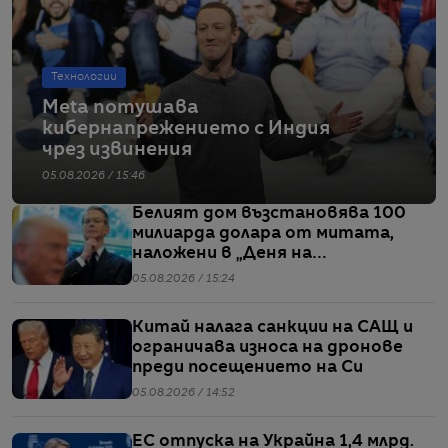
Технологии
Meta потушава
кибернапрежението с Индия
чрез извинения
05.08.2026 / 15:46
Белият дом възстановява 100
милиарда долара от митата,
наложени в „Деня на
освобождението“
05.08.2026 / 15:24
Китай налага санкции на САЩ и
ограничава износа на дронове
преди посещението на Си
05.08.2026 / 14:52
ЕС отпуска на Украйна 1,4 млрд.