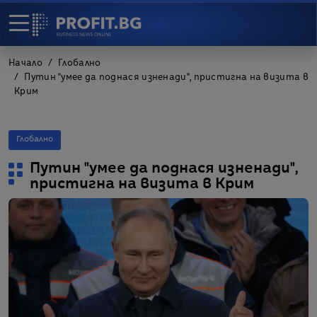
Начало
Глобално
Путин "умее да поднася изненади", пристигна на визита в
Крим
Глобално
Путин "умее да поднася изненади",
пристигна на визита в Крим