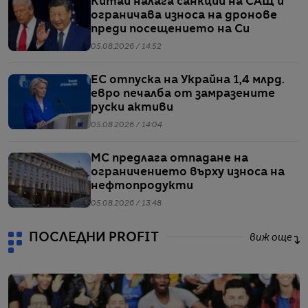
Китай налага санкции на САЩ и
ограничава износа на дронове
преди посещението на Си
05.08.2026 / 14:52
ЕС отпуска на Украйна 1,4 млрд.
евро печалба от замразените
руски активи
05.08.2026 / 14:04
МС предлага отпадане на
ограничението върху износа на
нефтопродукти
05.08.2026 / 13:48
ПОСЛЕДНИ PROFIT
виж още