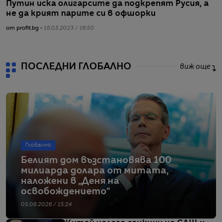
Путин иска олигарсите да подкрепят Русия, а
Б
не да крият парите си в офшорки
о
от profit.bg -
16.03.2023 / 16:50
от
ПОСЛЕДНИ ГЛОБАЛНО
виж още
Глобално
Белият дом възстановява 100
милиарда долара от митата,
наложени в „Деня на
освобождението“
05.08.2026 / 15:24