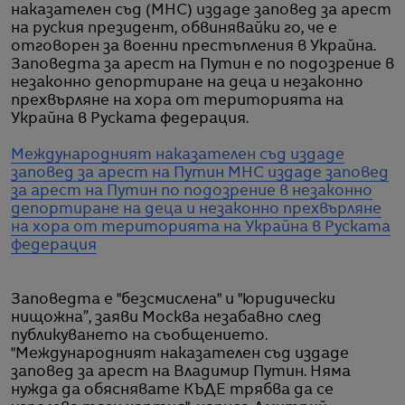
наказателен съд (МНС) издаде заповед за арест
на руския президент, обвинявайки го, че е
отговорен за военни престъпления в Украйна.
Заповедта за арест на Путин е по подозрение в
незаконно депортиране на деца и незаконно
прехвърляне на хора от територията на
Украйна в Руската федерация.
Международният наказателен съд издаде
заповед за арест на Путин
МНС издаде заповед
за арест на Путин по подозрение в незаконно
депортиране на деца и незаконно прехвърляне
на хора от територията на Украйна в Руската
федерация
Заповедта е "безсмислена" и "юридически
нищожна”, заяви Москва незабавно след
публикуването на съобщението.
"Международният наказателен съд издаде
заповед за арест на Владимир Путин. Няма
нужда да обяснявате КЪДЕ трябва да се