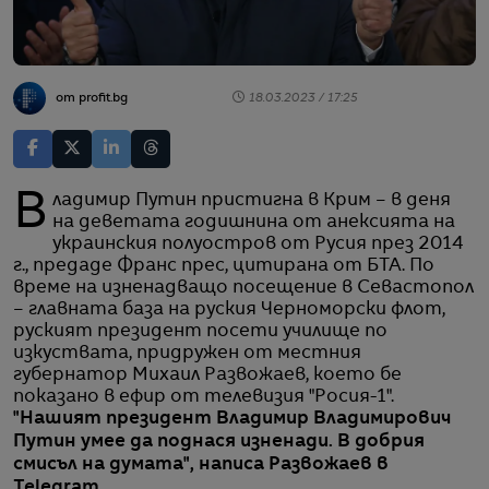
от profit.bg
18.03.2023 / 17:25
Владимир Путин пристигна в Крим – в деня
на деветата годишнина от анексията на
украинския полуостров от Русия през 2014
г., предаде Франс прес, цитирана от БТА. По
време на изненадващо посещение в Севастопол
– главната база на руския Черноморски флот,
руският президент посети училище по
изкуствата, придружен от местния
губернатор Михаил Развожаев, което бе
показано в ефир от телевизия "Росия-1".
"Нашият президент Владимир Владимирович
Путин умее да поднася изненади. В добрия
смисъл на думата",
написа Развожаев
в
Telegram.