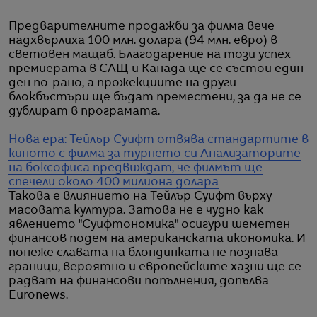
Предварителните продажби за филма вече
надхвърлиха 100 млн. долара (94 млн. евро) в
световен мащаб. Благодарение на този успех
премиерата в САЩ и Канада ще се състои един
ден по-рано, а прожекциите на други
блокбъстъри ще бъдат преместени, за да не се
дублират в програмата.
Нова ера: Тейлър Суифт отвява стандартите в
киното с филма за турнето си
Анализаторите
на боксофиса предвиждат, че филмът ще
спечели около 400 милиона долара
Такова е влиянието на Тейлър Суифт върху
масовата култура. Затова не е чудно как
явлението "Суифтономика" осигури шеметен
финансов подем на американската икономика. И
понеже славата на блондинката не познава
граници, вероятно и европейските хазни ще се
радват на финансови попълнения, допълва
Euronews.