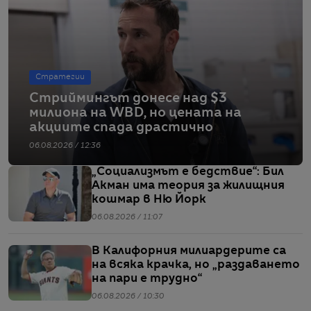
Стратегии
Стриймингът донесе над $3
милиона на WBD, но цената на
акциите спада драстично
06.08.2026 / 12:36
„Социализмът е бедствие“: Бил
Акман има теория за жилищния
кошмар в Ню Йорк
06.08.2026 / 11:07
В Калифорния милиардерите са
на всяка крачка, но „раздаването
на пари е трудно“
06.08.2026 / 10:30