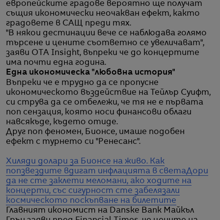
европейските градове вероятно ще получат
същия икономически неочакван ефект, както
градовете в САЩ преди тях.
"В някои дестинации вече се наблюдава голямо
търсене и цените съответно се увеличават",
заяви OTA Insight, въпреки че до концертите
има почти една година.
Една икономическа "любовна история"
Въпреки че е трудно да се пропусне
икономическото въздействие на Тейлър Суифт,
си струва да се отбележи, че тя не е първата
поп сензация, която носи финансови облаги
навсякъде, където отиде.
Друг поп феномен, Бионсе, имаше подобен
ефект с турнето си "Ренесанс".
Хиляди долари за Бионсе на живо. Как
попзвездите вдигат инфлацията в света
Дори
да не сте заклети меломани, ако ходите на
концерти, със сигурност сте забелязали
космическото поскъпване на билетите
Главният икономист на Danske Bank Майкъл