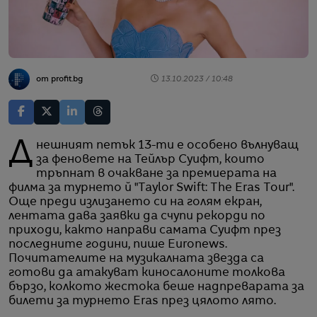
от profit.bg
13.10.2023 / 10:48
Днешният петък 13-ти е особено вълнуващ
за феновете на Тейлър Суифт, които
тръпнат в очакване за премиерата на
филма за турнето й "Taylor Swift: The Eras Tour".
Още преди излизането си на голям екран,
лентата дава заявки да счупи рекорди по
приходи, както направи самата Суифт през
последните години, пише Euronews.
Почитателите на музикалната звезда са
готови да атакуват киносалоните толкова
бързо, колкото жестока беше надпреварата за
билети за турнето Eras през цялото лято.