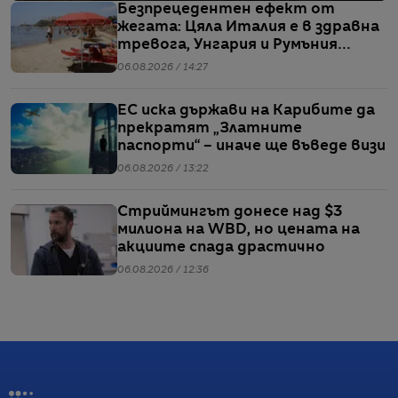
Безпрецедентен ефект от
жегата: Цяла Италия е в здравна
тревога, Унгария и Румъния
пестят електричество
06.08.2026 / 14:27
ЕС иска държави на Карибите да
прекратят „Златните
паспорти“ – иначе ще въведе визи
06.08.2026 / 13:22
Стриймингът донесе над $3
милиона на WBD, но цената на
акциите спада драстично
06.08.2026 / 12:36