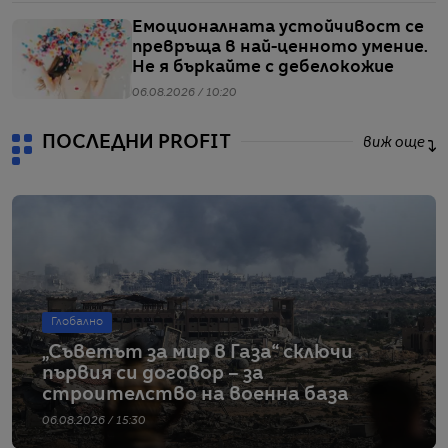
Емоционалната устойчивост се
превръща в най-ценното умение.
Не я бъркайте с дебелокожие
06.08.2026 / 10:20
ПОСЛЕДНИ PROFIT
виж още
Глобално
„Съветът за мир в Газа“ сключи
първия си договор – за
строителство на военна база
06.08.2026 / 15:30