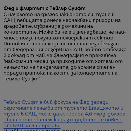
Фед и флиртът с Тейлър Суифт
С началото на дългоочакваното си турне в
САЩ певицата донесе неочаквани приходи на
градовете, избрани за домакини на
концертите. Може би не е изненадващо, че най-
много ползи получи хотелиерският сектор.
Потокът от приходи не остана незабелязан
от Федералния резерв на САЩ, който отбеляза
в доклад от май, че Филаделфия е преживяла
"най-силния месец за приходите от хотели от
началото на пандемията, до голяма степен
поради притока на гости за концертите на
Тейлър Суифт".
Тейлър Суифт е във фокуса на Фед заради
огромните печалби от турнето Eras
Цялото ѝ
турне в САЩ може да генерира 4,6 млрд. долара
общи потребителски разходи, което е повече
от БВП на 35 държави