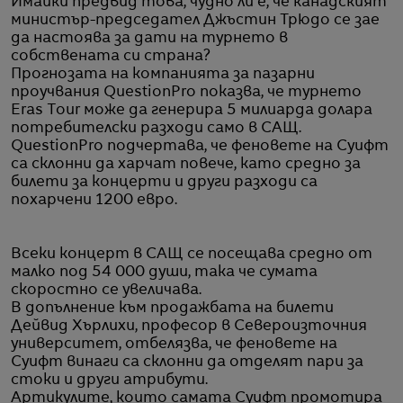
Имайки предвид това, чудно ли е, че канадският
министър-председател Джъстин Трюдо се зае
да настоява за дати на турнето в
собствената си страна?
Прогнозата на компанията за пазарни
проучвания QuestionPro показва, че турнето
Eras Tour може да генерира 5 милиарда долара
потребителски разходи само в САЩ.
QuestionPro подчертава, че феновете на Суифт
са склонни да харчат повече, като средно за
билети за концерти и други разходи са
похарчени 1200 евро.
Всеки концерт в САЩ се посещава средно от
малко под 54 000 души, така че сумата
скоростно се увеличава.
В допълнение към продажбата на билети
Дейвид Хърлихи, професор в Североизточния
университет, отбелязва, че феновете на
Суифт винаги са склонни да отделят пари за
стоки и други атрибути.
Артикулите, които самата Суифт промотира