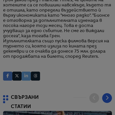
Грън заяви пред Financial Times, че цените на
хотелите са се повишили навсякъде, където тя
е отишла, като определи въздействието ѝ
върху икономиката като "много рядко". "Бионсе
е отговорна за допълнителната изненада в
посока нагоре този месец. Това е доста
учудващо за едно събитие. Не сме го виждали
досега", каза тогава Грен.
Изпълнителката също пуска филмова версия на
турнето си, която излиза по кината през
декември и се очаква да донесе 75 млн. долара
от продажбата на билети, според Reuters.
СВЪРЗАНИ
СТАТИИ