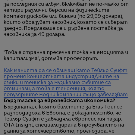
за последния си албум, включват не по-малко от
четири различни версии на физическите
компактдискове или винили (по 29,99 долара),
които образуват часовник, когато се съберат
заедно. Предлагаше се и дървена поставка за
часовника за 49 долара.
"Това е странна пресечна точка на емоцията и
капитализма", допълва професорът.
Как манията да се обличаш като Тейлър Суифт
променя концертната индустрия
Дните на
дънки и тениска за музикално събитие са
отминали, а това е тенденция, която
популярните модни компании също забелязват
Бърз тласък за европейската икономика?
Бързината, с която билетите за Eras Tour се
разпродадоха в Европа, е доказателство, че
Тейлър Суифт е завладяла европейския пазар.
OTA Insight, специализирана в проучването на
данни за хотелиерството, прогнозира, че