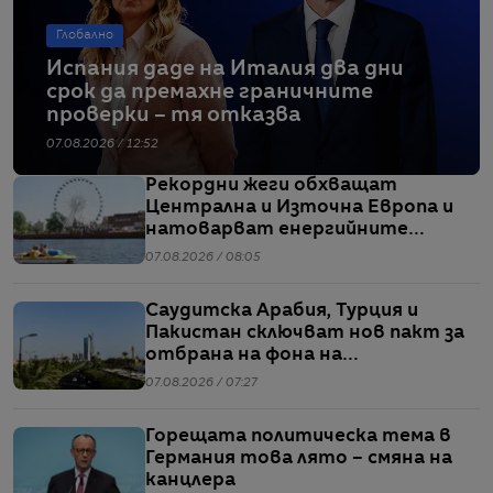
Глобално
Испания даде на Италия два дни
срок да премахне граничните
проверки – тя отказва
07.08.2026 / 12:52
Рекордни жеги обхващат
Централна и Източна Европа и
натоварват енергийните
системи
07.08.2026 / 08:05
Саудитска Арабия, Турция и
Пакистан сключват нов пакт за
отбрана на фона на
напрежението между САЩ и Иран
07.08.2026 / 07:27
Горещата политическа тема в
Германия това лято – смяна на
канцлера