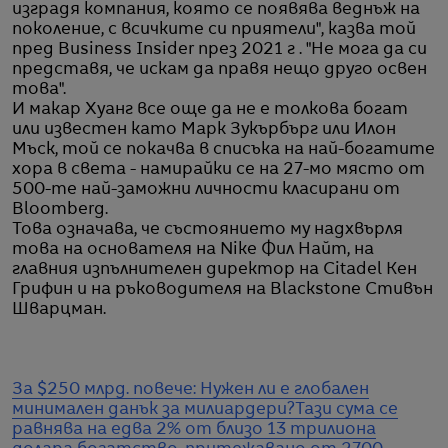
изградя компания, която се появява веднъж на
поколение, с всичките си приятели", казва той
пред Business Insider през 2021 г . "Не мога да си
представя, че искам да правя нещо друго освен
това".
И макар Хуанг все още да не е толкова богат
или известен като Марк Зукърбърг или Илон
Мъск, той се покачва в списъка на най-богатите
хора в света - намирайки се на 27-мо място от
500-те най-заможни личности класирани от
Bloomberg.
Това означава, че състоянието му надхвърля
това на основателя на Nike Фил Найт, на
главния изпълнителен директор на Citadel Кен
Грифин и на ръководителя на Blackstone Стивън
Шварцман.
За $250 млрд. повече: Нужен ли е глобален
минимален данък за милиардери?
Тази сума се
равнява на едва 2% от близо 13 трилиона