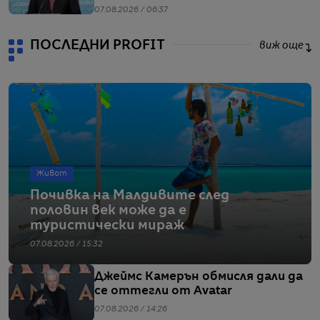
07.08.2026 / 06:37
ПОСЛЕДНИ PROFIT
виж още
Живот
Почивка на Малдивите след
половин век може да е
туристически мираж
07.08.2026 / 15:32
Джеймс Камерън обмисля дали да
се оттегли от Avatar
07.08.2026 / 14:26