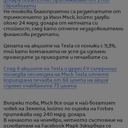
долара богатство, притежавано от 2700
свръхбогати
Не толкова благоприятни са резултатите от
тримесечието за Илон Мъск, който загуби
около 24 млрд. долара от нетната си
стойност, след като отчете незадоволителни
финансови резултати.
Цената на акциите на Tesla се понижи с 9,3%,
тъй като компанията не успя да изпълни
прогнозите за приходите и печалбите си.
Спад в акциите на Tesla и други EV съперници
последва песимизма на Мъск
Tesla отчете
коригирана печалба от 66 цента на акция
спрямо очакваните 73 цента
Въпреки това, Мъск все още е най-богатият
човек на Земята, който по оценка на Forbes
притежава над 240 млрд. долара.
В началото на ноември, нетното състояние на
основателя на Facebook Марк Зукърбърг се