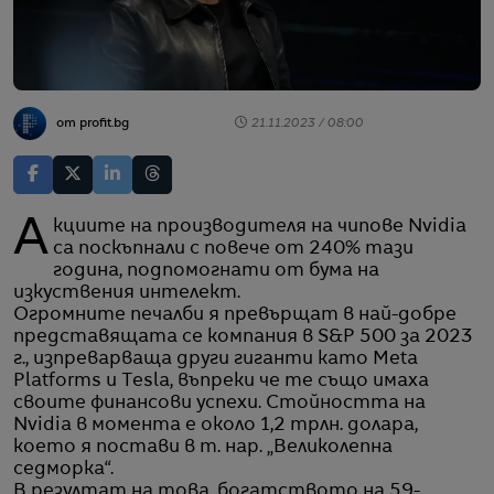
от profit.bg
21.11.2023 / 08:00
Акциите на производителя на чипове Nvidia
са поскъпнали с повече от 240% тази
година, подпомогнати от бума на
изкуствения интелект.
Огромните печалби я превърщат в най-добре
представящата се компания в S&P 500 за 2023
г., изпреварваща други гиганти като Meta
Platforms и Tesla, въпреки че те също имаха
своите финансови успехи. Стойността на
Nvidia в момента е около 1,2 трлн. долара,
което я постави в т. нар. „Великолепна
седморка“.
В резултат на това, богатството на 59-