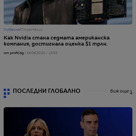
Глобално
/
Стратегии
Г
Как Nvidia стана седмата американска
С
компания, достигнала оценка $1 трлн.
м
от profit.bg -
14.06.2023 / 15:55
от
ПОСЛЕДНИ ГЛОБАЛНО
виж още