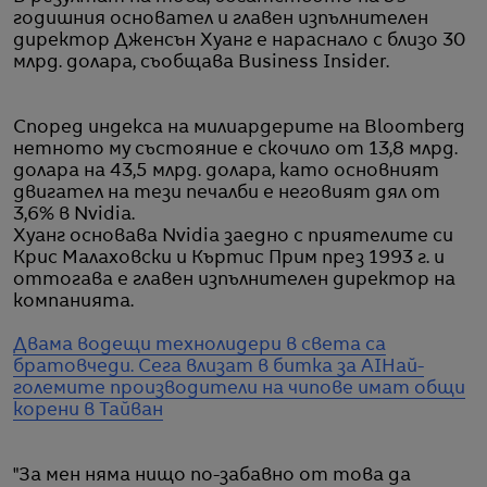
годишния основател и главен изпълнителен
директор Дженсън Хуанг е нараснало с близо 30
млрд. долара, съобщава Business Insider.
Според индекса на милиардерите на Bloomberg
нетното му състояние е скочило от 13,8 млрд.
долара на 43,5 млрд. долара, като основният
двигател на тези печалби е неговият дял от
3,6% в Nvidia.
Хуанг основава Nvidia заедно с приятелите си
Крис Малаховски и Къртис Прим през 1993 г. и
оттогава е главен изпълнителен директор на
компанията.
Двама водещи технолидери в света са
братовчеди. Сега влизат в битка за AI
Най-
големите производители на чипове имат общи
корени в Тайван
"За мен няма нищо по-забавно от това да