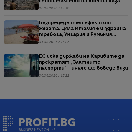
строителство на военна база
06.08.2026 / 15:30
Безпрецедентен ефект от
жегата: Цяла Италия е в здравна
тревога, Унгария и Румъния
пестят електричество
06.08.2026 / 14:27
ЕС иска държави на Карибите да
прекратят „Златните
паспорти“ – иначе ще въведе визи
06.08.2026 / 13:22