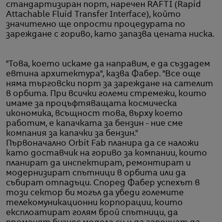
стандартизиран порт, наречен RAFTI (Rapid
Attachable Fluid Transfer Interface), който
значително ще опрости процедурата по
зареждане с гориво, като запазва цената ниска.
"Това, което искаме да направим, е да създадем
евтина архитектура", казва Фабер. "Все още
няма търговски порт за зареждане на сателит
в орбита. При всички големи стремежи, които
имаме за процъфтяващата космическа
икономика, всъщност това, върху което
работим, е капачката за бензин - ние сме
компания за капачки за бензин."
Първоначално Orbit Fab планира да се наложи
като доставчик на гориво за компании, които
планират да инспектират, ремонтират и
модернизират спътници в орбита или да
събират отпадъци. Според Фабер успехът в
този сектор би могъл да убеди големите
телекомуникационни корпорации, които
експлоатират голям брой спътници, да