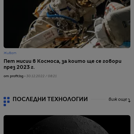
Живот
Г
Пет мисии в Космоса, за които ще се говори
Н
през 2023 г.
н
от profit.bg -
30.12.2022 / 08:21
от
ПОСЛЕДНИ ТЕХНОЛОГИИ
виж още