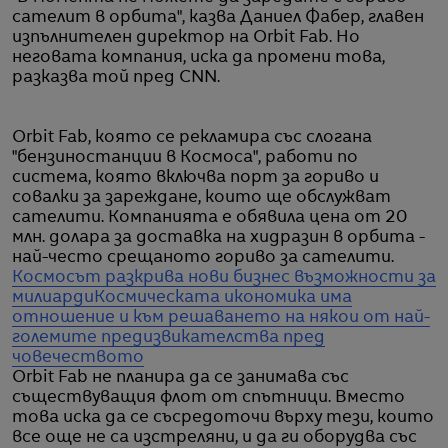
сателит в орбита", казва Даниел Фабер, главен
изпълнителен директор на Orbit Fab. Но
неговата компания, иска да промени това,
разказва той пред CNN.
Orbit Fab, която се рекламира със слогана
"бензиностанции в Космоса", работи по
система, която включва порт за гориво и
совалки за зареждане, които ще обслужват
сателити. Компанията е обявила цена от 20
млн. долара за доставка на хидразин в орбита -
най-често срещаното гориво за сателити.
Космосът разкрива нови бизнес възможности за
милиарди
Космическата икономика има
отношение и към решаването на някои от най-
големите предизвикателства пред
човечеството
Orbit Fab не планира да се занимава със
съществуващия флот от спътници. Вместо
това иска да се съсредоточи върху тези, които
все още не са изстреляни, и да ги оборудва със