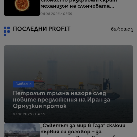
Слънцето разкриват скрит
механизъм на слънчевата
активност
06.08.2026 / 07:39
ПОСЛЕДНИ PROFIT
виж още
Глобално
Петролът тръгна нагоре след
новите предложения на Иран за
Ормузкия проток
07.08.2026 / 04:36
„Съветът за мир в Газа“ сключи
първия си договор – за