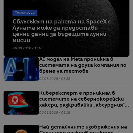
Технологии
Сблъсъкът на ракета на SpaceX с
Луната може да предостави
ценни данни за бъдещите лунни
мисии
06.08.2026 / 11:18
AI модел на Meta проникна в
системата на друга компания по
време на тестове
06.08.2026 / 08:33
Киберексперт е проникнал в
системите на севернокорейски
хакери, разкривайки „абсурдния“
мащаб на атаките им
06.08.2026 / 08:18
Най-детайлните изображения на