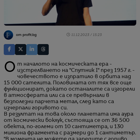
от profit.bg
11.12.2023 / 15:23
От началото на космическата ера -
изстрелването на "Спутник I" през 1957 г. -
човечеството е изпратило в орбита над
15 000 сателита. Половината от тях все още
функционират, докато останалите са изгорели
в атмосферата или са се превърнали в
безполезни парчета метал, след като са
изчерпали горивото си.
В резултат на това около планетата има аура
от космически боклук, състояща се от 36 500
обекта, по-големи от 10 сантиметра, и 130
милиона фрагмента с размери до 1 сантиметър.
"В момента не можете да заредите с гориво