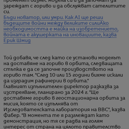
променят бизнес модела си и да започнат да
зареждат с гориво и да обслужват сателитите
си.
Бъди новатор, или умри. Как AI ще реши
бъдещите войни между великите сили
Ако
необходимостта е майка на изобретението,
войната е акушерката на иновациите, казва
Ерик Шмид
Той добавя, че след като се установи моделът
на доставяне на гориво в орбита, следващата
стъпка е да се започне производството на
гориво там. "След 10 или 15 години бихме искали
да изградим рафинерии в орбита."
Главният изпълнителен директор разказва за
изстрелване, планирано за 2024 г. "Ще
доставяме гориво в геостационарна орбита за
мисия, която се изпълнява от
Изследователската лаборатория на ВВС", казва
Фабер. "В момента те я разглеждат като
демонстрация, но тя се радва на голям
интерес от страна на цялото правителство