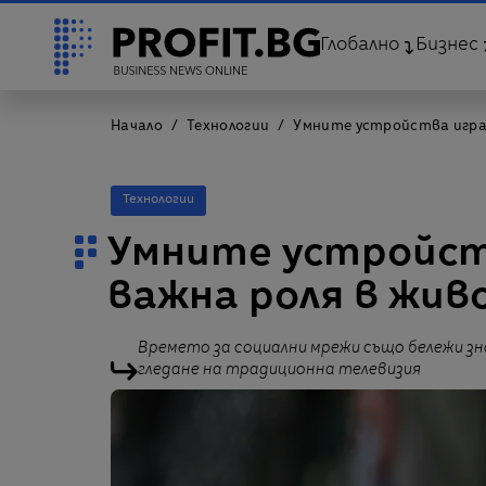
Глобално
Бизнес
Начало
Технологии
Умните устройства игра
Технологии
Умните устройст
важна роля в жив
Времето за социални мрежи също бележи зн
гледане на традиционна телевизия