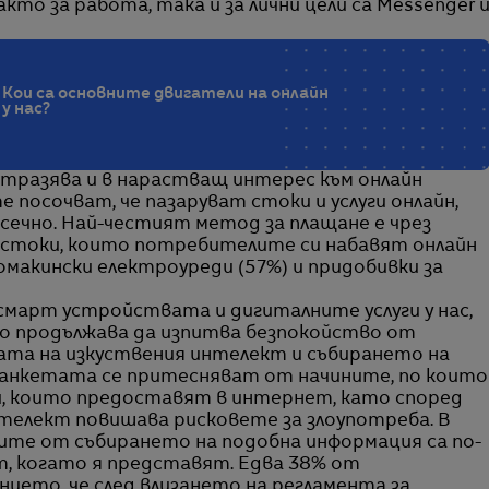
кто за работа, така и за лични цели са Messenger 
 Кои са основните двигатели на онлайн
у нас?
тразява и в нарастващ интерес към онлайн
посочват, че пазаруват стоки и услуги онлайн,
сечно. Най-честият метод за плащане е чрез
е стоки, които потребителите си набавят онлайн
 домакински електроуреди (57%) и придобивки за
смарт устройствата и дигиталните услуги у нас,
то продължава да изпитва безпокойство от
та на изкуствения интелект и събирането на
в анкетата се притесняват от начините, по които
и, които предоставят в интернет, като според
телект повишава рисковете за злоупотреба. В
хите от събирането на подобна информация са по-
т, когато я представят. Едва 38% от
ето, че след влизането на регламента за