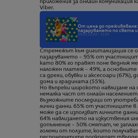
приложения за онлайн комуникация ка
Viber.
От цена до преживяване:
пазаруването по света и 
09.05.2024 / 11:34
Стремежът към дигитализация се о
пазаруването – 95% от участниците 
като 80% го правят поне веднъж ме
наложен платеж – 49%, а основнит
са дрехи, обувки и аксесоари (67%),
дома и градината (55%).
Но въпреки широкото навлизане на 
немалка част от онлайн население
възможните последици от употреба
лични данни. 65% от участниците 
може да се използват личните данн
64% навлизането на изкуствения ин
допълнение – 50% смятат, че запла
големи от ползите, които получава
респондентите подкрепят твърдени