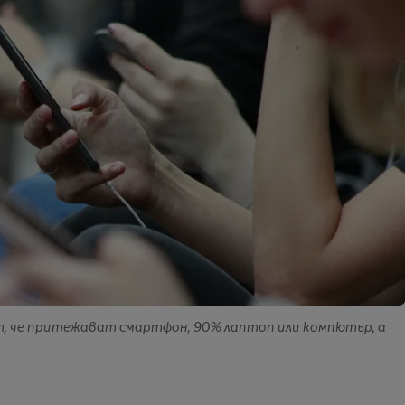
т, че притежават смартфон, 90% лаптоп или компютър, а