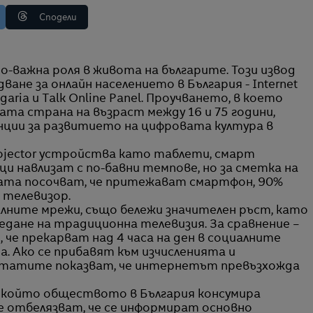
Сподели
ане за онлайн населението в България - Internet
garia и Talk Online Panel. Проучването, в което
та страна на възраст между 16 и 75 години,
нции за развитието на цифровата култура в
ojector устройства като таблети, смарт
ци навлизат с по-бавни темпове, но за сметка на
ата посочват, че притежават смартфон, 90%
 телевизор.
алните мрежи, също бележи значителен ръст, като
едане на традиционна телевизия. За сравнение –
че прекарват над 4 часа на ден в социалните
а. Ако се прибавят към изчисленията и
ултатите показват, че интернетът превъзхожда
по който обществото в България консумира
 отбелязват, че се информират основно