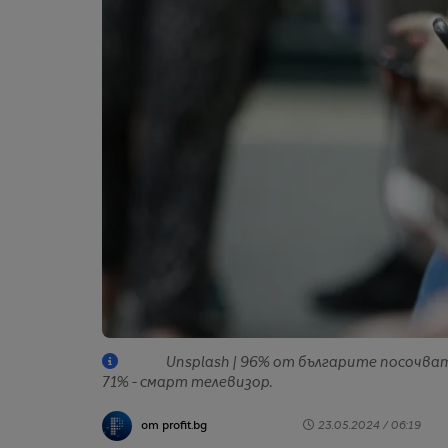
Unsplash | 96% от българите посочва
71% - смарт телевизор.
от profit.bg
23.05.2024 / 06:19