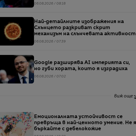
мащаб на атаките им
06.08.2026 / 08:18
Най-детайлните изображения на
Слънцето разкриват скрит
механизъм на слънчевата активност
06.08.2026 / 07:39
Google разширява AI империята си,
но губи хората, които я изградиха
06.08.2026 / 07:02
виж още
Емоционалната устойчивост се
превръща в най-ценното умение. Не 
бъркайте с дебелокожие