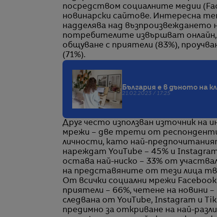
посредством социалните медии (Faceb
новинарски сайтове. Интересна тен
надделява над възпроизвеждането н
потребителите извършват онлайн, с
общуване с приятели (83%), проучван
(71%).
България е в дъното на к
21.02.2023 / 17:25
Друг често използван източник на 
мрежи – две трети от респонденти
личности, като най-предпочитаният к
нареждат YouTube – 45% и Instagram
остава най-ниско – 33% от участвал
на представяните от тези лица тв
От всички социални мрежи Facebook
приятели – 66%, четене на новини – 
следвана от YouTube, Instagram и 
предимно за откриване на най-разл