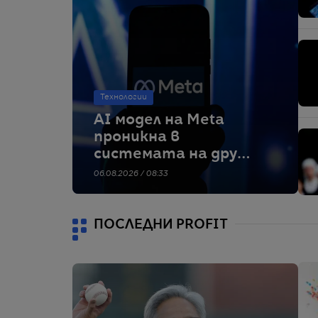
Технологии
AI модел на Meta
проникна в
системата на друга
компания по време
06.08.2026 / 08:33
на тестове
ПОСЛЕДНИ PROFIT