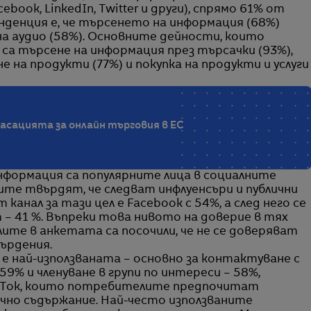
ook, LinkedIn, Twitter и други), спрямо 61% от
денция е, че търсенето на информация (68%)
а аудио (58%). Основните дейности, които
а търсене на информация през търсачки (93%),
е на продукти (77%) и покупка на продукти и услуги
ласацията за онлайн търговия в ЕС
информация са популярните лица в социалните
те твърдят, че следват инфлуенсъри и публични
анал за тази цел е Facebook с 54%, а след него се
 – 41 %. Въпреки това нивото на доверие в тях
ите в анкетата са посочили, че не се доверяват
ърдения.
 е най-използваната – основно за контактуване с
59% и членуване в групи по интереси – 58%,
TikTok, които потребителите предпочитат
ично съдържание. Най-често използваните