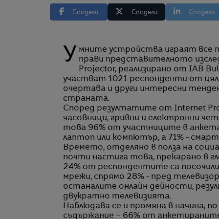
Сподели
Сподели
Сподели
Умните устройства играят все по-важна роля в живота на българите. Този извод
прави представителното изследв
Projector, реализирано от IAB Bul
участват 1021 респонденти от цяла
очертава и други интересни тенде
страната.
Според резултатите от Internet Pr
часовници, гривни и електронни чет
това 96% от участниците в анкет
лаптоп или компютър, а 71% - смарт
Времето, отделяно в полза на соци
почти настига това, прекарано в гл
24% от респондентите са посочили, 
мрежи, спрямо 28% - пред телевизор
останалите онлайн дейности, рез
двукратно телевизията.
Наблюдава се и промяна в начина, 
съдържание – 66% от анкетираните