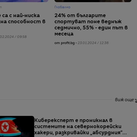
т
Глобално
са с най-ниска
24% от българите
на способност в
спортуват поне веднъж
седмично, 55% - един път в
месеца
02.2024 / 09:58
от profit.bg -
23.01.2024 / 12:36
виж още
Киберексперт е проникнал в
системите на севернокорейски
хакери, разкривайки „абсурдния“