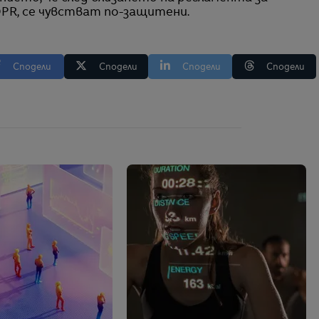
DPR, се чувстват по-защитени.
Сподели
Сподели
Сподели
Сподели