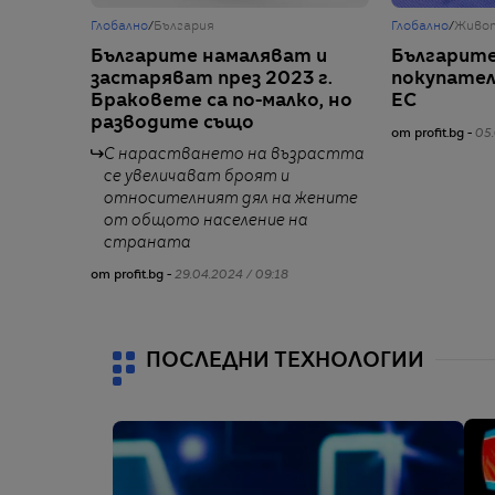
Глобално
/
България
Глобално
/
Живо
Българите намаляват и
Българите 
застаряват през 2023 г.
покупател
Браковете са по-малко, но
ЕС
разводите също
от profit.bg -
05.
С нарастването на възрастта
се увеличават броят и
относителният дял на жените
от общото население на
страната
от profit.bg -
29.04.2024 / 09:18
ПОСЛЕДНИ ТЕХНОЛОГИИ