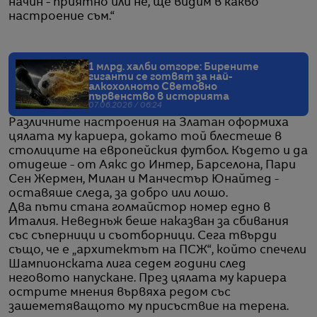
начин - приятно или не, ще видим в какво
настроение съм.“
1 млрд. халби отгоре: Бирените
гиганти се готвят за най-
алкохолното Световно
първенство в историята
07.06.2026 / 06:24
Различните настроения на Златан оформиха
цялата му кариера, докато той блестеше в
столиците на европейския футбол. Където и да
отидеше - от Аякс до Интер, Барселона, Пари
Сен Жермен, Милан и Манчестър Юнайтед -
оставяше следа, за добро или лошо.
Два пъти стана голмайстор номер едно в
Италия. Неведнъж беше наказван за сбивания
със съперници и съотборници. Сега твърди
също, че е „архитектът на ПСЖ“, който спечели
Шампионската лига седем години след
неговото напускане. През цялата му кариера
острите мнения вървяха редом със
зашеметяващото му присъствие на терена.