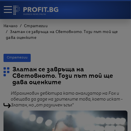
Начало
Стратегии
Златан се завръща на Световното. Този път той ще
дава оценките
Стратегии
Златан се завръща на
Световното. Този път той ще
дава оценките
Ибрахимович дебютира като анализатор на Fox и
обещава да даде на зрителите това, което искат -
Златан, но „от различен ъгъл“