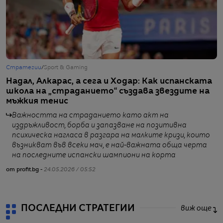
Стратегии
/
Sport & Gaming
С
Надал, Алкарас, а сега и Ходар: Как испанската
„
школа на „страданието“ създава звездите на
И
мъжкия тенис
Важността на страданието като акт на
издръжливост, борба и запазване на позитивна
психическа нагласа в разгара на малките кризи, които
от
възникват във всеки мач, е най-важната обща черта
на последните испански шампиони на корта
от profit.bg -
24.05.2026 / 05:52
ПОСЛЕДНИ СТРАТЕГИИ
виж още