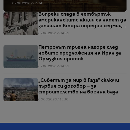
07.08.2026 / 05:14
Въпреки спада в четвъртък
американските акции са напът да
запишат втора поредна седмица
на повишения
07.08.2026 / 04:56
Петролът тръгна нагоре след
новите предложения на Иран за
Ормузкия проток
07.08.2026 / 04:36
„Съветът за мир в Газа“ сключи
първия си договор – за
строителство на военна база
06.08.2026 / 15:30