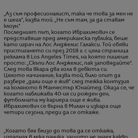
„Аз съм професионалист, така че това за мен не
е шега“, казва той. „Не съм там, за да ставам
клоун.“
Последният път, когато Ибрахимович се
представяше пред американска публика, беше
като играч на Лос Анджелис Галакси. Той обяви
пристигането си през 2018 г. с цяла страница
реклама в Los Angeles Times, на която пишеше
просто: „Скъпи Лос Анджелис, пак заповядайте“.
След това вкара два гола в дебюта си.
Цялото начинание, казва той, било опит да
разбере „дали още е жив“ след тежка контузия
на коляното в Манчестър Юнайтед. Оказа се, че
когато наближава 40-ия си рожден ден,
футболната му кариера още е жива.
Ибрахимович се върна в Милан и изкара още
четири сезона, преди да се откаже.
„Когато бях близо до това да се откажа,
изпаднах в лека паника, защото не знаех какво