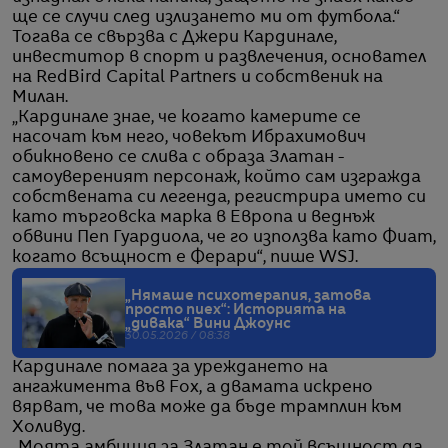
ще се случи след излизането ми от футбола.“
Тогава се свързва с Джери Кардинале,
инвеститор в спорт и развлечения, основател
на RedBird Capital Partners и собственик на
Милан.
„Кардинале знае, че когато камерите се
насочат към него, човекът Ибрахимович
обикновено се слива с образа Златан -
самоувереният персонаж, който сам изгражда
собствената си легенда, регистрира името си
като търговска марка в Европа и веднъж
обвини Пеп Гуардиола, че го използва като Фиат,
когато всъщност е Ферари“, пише WSJ.
„Нямаше психотерапия, затова
просто пиех“: Историята на
„дивака“ Вини Джоунс
30.05.2026 / 08:38
Кардинале помага за уреждането на
ангажимента във Fox, а двамата искрено
вярват, че това може да бъде трамплин към
Холивуд.
„Моята амбиция за Златан е той всъщност да