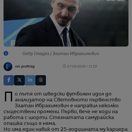
Getty Images | Златан Ибрахимович
от profit.bg
07.06.2026 / 11:23
По пътя от шведски футболен идол до
анализатор на Световното първенство
Златан Ибрахимович е направил няколко
съществени промени. Първо, вече не ходи на
работа с шорти. Стегнатата самурайска
опашка също я няма.
Но има един навик от 25-годишната му кариера