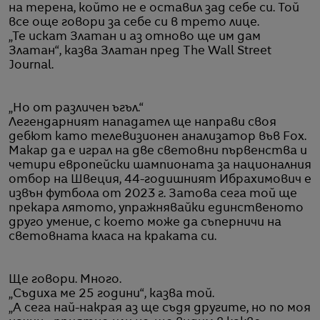
на терена, който не е оставил зад себе си. Той
все още говори за себе си в трето лице.
„Те искат Златан и аз отново ще им дам
Златан“, казва Златан пред The Wall Street
Journal.
„Но от различен ъгъл.“
Легендарният нападател ще направи своя
дебют като телевизионен анализатор във Fox.
Макар да е играл на две световни първенства и
четири европейски шампионата за националния
отбор на Швеция, 44-годишният Ибрахимович е
извън футбола от 2023 г. Затова сега той ще
прекара лятото, упражнявайки единственото
друго умение, с което може да съперничи на
световната класа на краката си.
Ще говори. Много.
„Съдиха ме 25 години“, казва той.
„А сега най-накрая аз ще съдя другите, но по моя