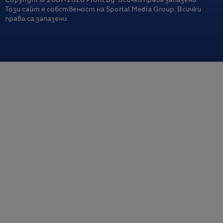
Copyright © 2007-
2026
Profit.bg. Всички права запазени.
Този сайт е собственост на Sportal Media Group. Всички
права са запазени.