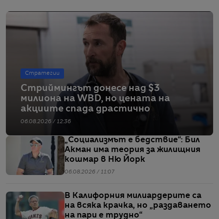
Стратегии
Стриймингът донесе над $3
милиона на WBD, но цената на
акциите спада драстично
06.08.2026 / 12:36
„Социализмът е бедствие“: Бил
Акман има теория за жилищния
кошмар в Ню Йорк
06.08.2026 / 11:07
В Калифорния милиардерите са
на всяка крачка, но „раздаването
на пари е трудно“