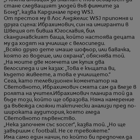
стане следващият злодей във филмите за
Бонд“, казва Кардинале пред WSJ.
От престоя му в Лос Анджелис WSJ припомня и
друга сцена: Ибрахимович, син на имигранти в
Швеция от бивша Югославия, бил
скандинавският баща, който настоява децата
му да ходят на училище с велосипеди.
„Всяко друго дете имаше шофьор, или бавачка,
която го водеше, или охрана“, обяснява той.
„На моите две момчета им купих два
велосипеда и им казах: „Това е къщата ви,
където живеете, а това е училището.“
Сега, като телевизионен коментатор на
Световното, Ибрахимович смята сам да влезе в
ролята на учител.Ибрахимович планира той да
бъде този, който ще образова. Няма намерение
да въвежда сложни тактически анализи пред по-
широката аудитория, която гледа
Световното първенство.
„Нека започнем със soccer“, казва той. „Но ще
завършим с football. Не се тревожете.“
Има само един начин, по който би предпочел да