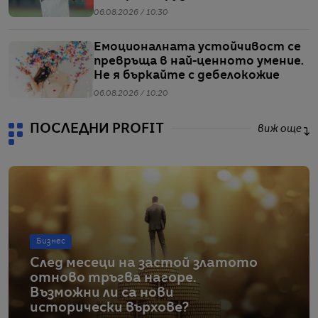
06.08.2026 / 10:30
Емоционалната устойчивост се
превръща в най-ценното умение.
Не я бъркайте с дебелокожие
06.08.2026 / 10:20
ПОСЛЕДНИ PROFIT
виж още
Бизнес
След месеци на застой златото
отново тръгва нагоре.
Възможни ли са нови
исторически върхове?