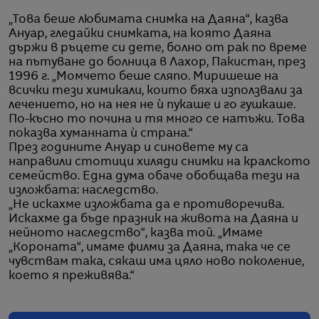
„Това беше любимата снимка на Даяна“, казва
Ануар, гледайки снимката, на която Даяна
държи в ръцете си дете, болно от рак по време
на пътуване до болница в Лахор, Пакистан, през
1996 г. „Момчето беше сляпо. Миришеше на
всички тези химикали, които бяха използвали за
лечението, но на нея не ѝ пукаше и го гушкаше.
По-късно то почина и тя много се натъжи. Това
показва хуманната ѝ страна.“
През годините Ануар и синовете му са
направили стотици хиляди снимки на кралското
семейство. Една дума обаче обобщава тези на
изложбата: наследство.
„Не искахме изложбата да е противоречива.
Искахме да бъде празник на живота на Даяна и
нейното наследство“, казва той. „Имаме
„Короната“, имаме филми за Даяна, така че се
чувствам така, сякаш има цяло ново поколение,
което я преживява.“