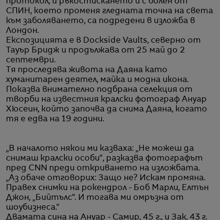
протокол, и ръкостискането ѝ с болен от
СПИН, което променя гледната точна на света
към заболяването, са подредени в изложба в
Лондон.
Експозицията е в Dockside Vaults, северно от
Тауър Бридж и продължава от 25 май до 2
септември.
Тя проследява живота на Даяна като
хуманитарен деятел, майка и модна икона.
Показва внимателно подбрана селекция от
творби на известния кралски фотограф Ануар
Хюсеин, който започва да снима Даяна, когато
тя е едва на 19 години.
„В началото някои ми казваха: „Не можеш да
снимаш кралски особи“, разказва фотографът
пред CNN преди откриването на изложбата.
„Аз обаче отговорих: Защо не? Искам промяна.
Правех снимки на рокендрол - Боб Марли, Елтън
Джон, „Бийтълс“. И тогава ми омръзна от
шоубизнеса.“
Двамата сина на Ануар - Самир, 45 г., и Зак, 43 г.