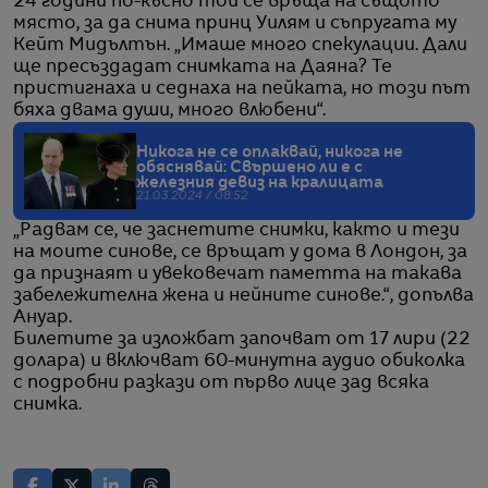
24 години по-късно той се връща на същото
място, за да снима принц Уилям и съпругата му
Кейт Мидълтън. „Имаше много спекулации. Дали
ще пресъздадат снимката на Даяна? Те
пристигнаха и седнаха на пейката, но този път
бяха двама души, много влюбени“.
Никога не се оплаквай, никога не
обяснявай: Свършено ли е с
железния девиз на кралицата
21.03.2024 / 08:52
„Радвам се, че заснетите снимки, както и тези
на моите синове, се връщат у дома в Лондон, за
да признаят и увековечат паметта на такава
забележителна жена и нейните синове.“, допълва
Ануар.
Билетите за изложбат започват от 17 лири (22
долара) и включват 60-минутна аудио обиколка
с подробни разкази от първо лице зад всяка
снимка.