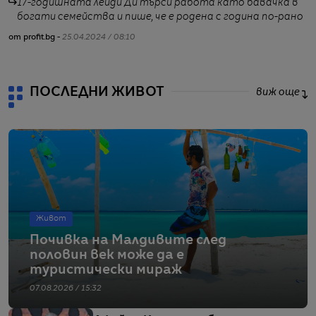
17-годишната лейди Ди търси работа като бавачка в
от
богати семейства и пише, че е родена с година по-рано
от profit.bg -
25.04.2024 / 08:10
ПОСЛЕДНИ ЖИВОТ
виж още
Живот
Почивка на Малдивите след
половин век може да е
туристически мираж
07.08.2026 / 15:32