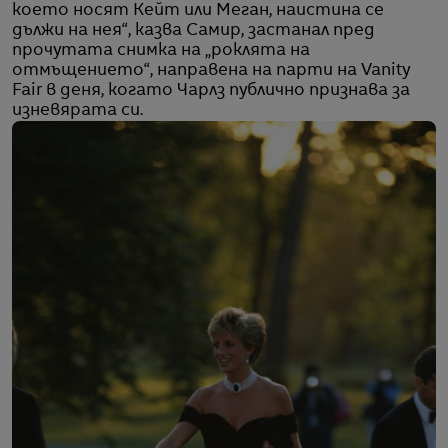
което носят Кейт или Меган, наистина се
дължи на нея“, казва Самир, застанал пред
прочутата снимка на „роклята на
отмъщението“, направена на парти на Vanity
Fair в деня, когато Чарлз публично признава за
изневярата си.