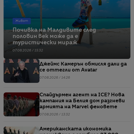
Живот
Почивка на Малдивите след
половин век може да е
туристически мираж
07.08.2026 / 15:32
Джеймс Камерън обмисля дали да
се оттегли от Avatar
07.08.2026 / 14:26
Спайдърмен агент на ICE? Нова
кампания на Белия дом разгневи
армията на Marvel феновете
07.08.2026 / 13:32
Американската икономика