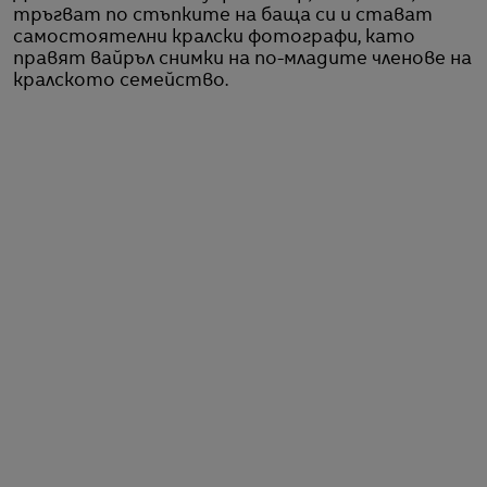
тръгват по стъпките на баща си и стават
самостоятелни кралски фотографи, като
правят вайръл снимки на по-младите членове на
кралското семейство.