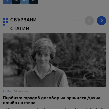
СВЪРЗАНИ
СТАТИИ
Живот
/
Истории
Г
Първият трудов договор на принцеса Даяна
„
отива на търг
$