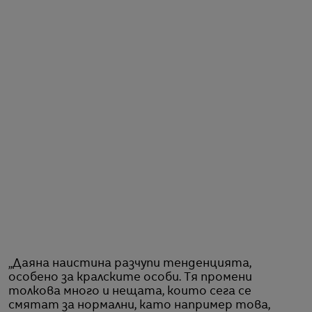
„Даяна наистина разчупи тенденцията,
особено за кралските особи. Тя промени
толкова много и нещата, които сега се
смятат за нормални, като например това,