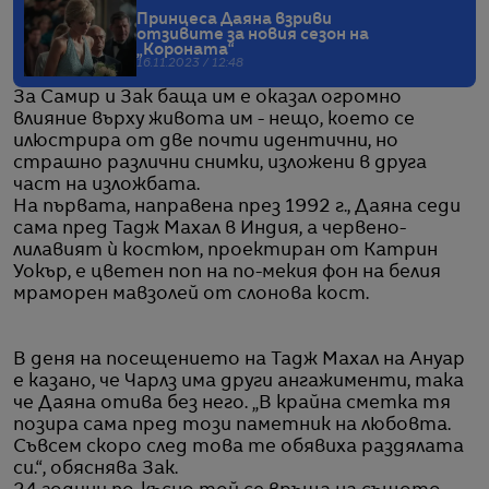
Принцеса Даяна взриви
отзивите за новия сезон на
„Короната“
16.11.2023 / 12:48
За Самир и Зак баща им е оказал огромно
влияние върху живота им - нещо, което се
илюстрира от две почти идентични, но
страшно различни снимки, изложени в друга
част на изложбата.
На първата, направена през 1992 г., Даяна седи
сама пред Тадж Махал в Индия, а червено-
лилавият ѝ костюм, проектиран от Катрин
Уокър, е цветен поп на по-мекия фон на белия
мраморен мавзолей от слонова кост.
В деня на посещението на Тадж Махал на Ануар
е казано, че Чарлз има други ангажименти, така
че Даяна отива без него. „В крайна сметка тя
позира сама пред този паметник на любовта.
Съвсем скоро след това те обявиха раздялата
си.“, обяснява Зак.