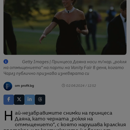
Getty Images | Принцеса Даяна носи т/нар. „рокля
на отмъщението“ на парти на Vanity Fair в деня, когато
Чарлз публично признава изневярата си
от profit.bg
02.06.2024 / 12:52
Най-незабравимите снимки на принцеса
Даяна, като черната „рокля на
отмъщението“, с която нарушава кралския