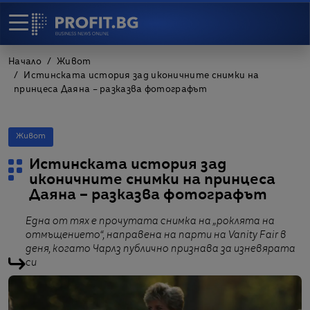
Начало
Живот
Истинската история зад иконичните снимки на
принцеса Даяна – разказва фотографът
Живот
Истинската история зад
иконичните снимки на принцеса
Даяна – разказва фотографът
Една от тях е прочутата снимка на „роклята на
отмъщението“, направена на парти на Vanity Fair в
деня, когато Чарлз публично признава за изневярата
си