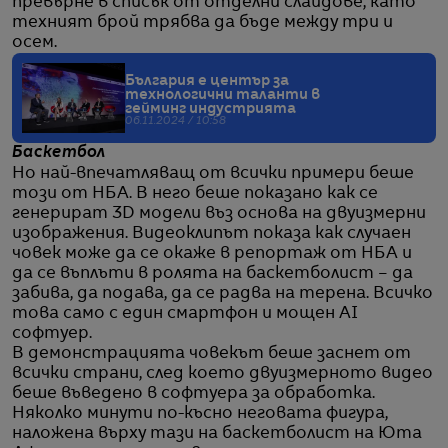
превърне в списък от отделни слайдове, като
техният брой трябва да бъде между три и
осем.
България е център за
технологични таланти в
гейминг индустрията
06.11.2024 / 10:58
Баскетбол
Но най-впечатляващ от всички примери беше
този от НБА. В него беше показано как се
генерират 3D модели въз основа на двуизмерни
изображения. Видеоклипът показа как случаен
човек може да се окаже в репортаж от НБА и
да се въплъти в ролята на баскетболист – да
забива, да подава, да се радва на терена. Всичко
това само с един смартфон и мощен AI
софтуер.
В демонстрацията човекът беше заснет от
всички страни, след което двуизмерното видео
беше въведено в софтуера за обработка.
Няколко минути по-късно неговата фигура,
наложена върху тази на баскетболист на Юта