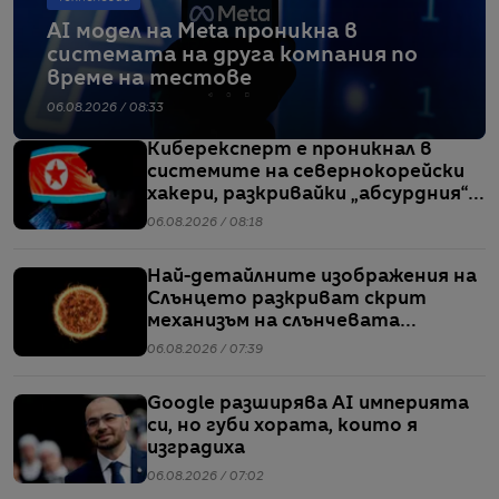
AI модел на Meta проникна в
системата на друга компания по
време на тестове
06.08.2026 / 08:33
Киберексперт е проникнал в
системите на севернокорейски
хакери, разкривайки „абсурдния“
мащаб на атаките им
06.08.2026 / 08:18
Най-детайлните изображения на
Слънцето разкриват скрит
механизъм на слънчевата
активност
06.08.2026 / 07:39
Google разширява AI империята
си, но губи хората, които я
изградиха
06.08.2026 / 07:02