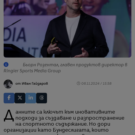
Бьорн Розентал, главен продуктов директор в
Ringier Sports Media Group
от Иван Гайдаров
06.11.2024 / 15:58
Данните са ключът към иновативните
подходи за създаване и разпространение
на спортното съдържание. Но дори
организации като Бундеслигата, които