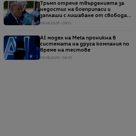
Тръмп отрече твърденията за
недостиг на боеприпаси и
заплаши с лишаване от свобода
хората, които разпространяват
06.08.2026 / 09:11
подобна информация
AI модел на Meta проникна в
системата на друга компания по
време на тестове
06.08.2026 / 08:33