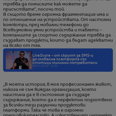
трябва да помислите как можете да
присъствате“, посочи той.
В същото време огромна фрагментация има и
по отношение на устройствата. Oт настолни
компютри, през мобилни телефони до
всевъзможни умни устройства и таблети –
компаниите за спортно съдържание трябва да
създават продукти, които да бъдат адекватни
на всяко от тях.
LiveScore – от скрипт за SMS-и
до глобална платформа със
стотици милиони потребители
06.11.2024 / 11:51
„В моята история, в моя професионален живот,
никога не съм виждал организация, която
наистина да е в състояние да създаде
съдържание, което да е перфектно подготвено
за всички тези различни продуктови
платформи. Така че това е огромно
предизвикателство. А изкуственият интелект