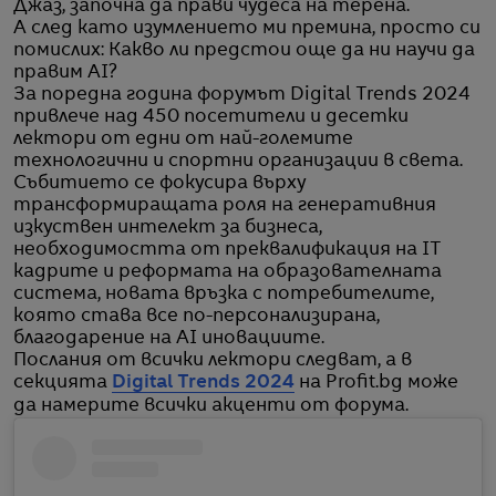
Джаз, започна да прави чудеса на терена.
А след като изумлението ми премина, просто си
помислих: Какво ли предстои още да ни научи да
правим AI?
За поредна година форумът Digital Trends 2024
привлече над 450 посетители и десетки
лектори от едни от най-големите
технологични и спортни организации в света.
Събитието се фокусира върху
трансформиращата роля на генеративния
изкуствен интелект за бизнеса,
необходимостта от преквалификация на IT
кадрите и реформата на образователната
система, новата връзка с потребителите,
която става все по-персонализирана,
благодарение на AI иновациите.
Послания от всички лектори следват, а в
секцията
Digital Trends 2024
на Profit.bg може
да намерите всички акценти от форума.