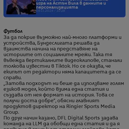
игра на Астън Вила в данните и
персонализацията
06.11.2024 / 10:28
Футбол
За да покрие възможно най-много платформи и
устройства, Бундеслигата решава да
взаимства начина на представяне на
историите от социалните мрежи. Така тя
въвежда вертикалните видеоклипове, станали
толкова известни в Tiktok. Но се оказва, че
екипът от редактори няма капацитета да се
справи.
„Затова подходът ни беше да използваме голям
езиков модел, който взима една статия и
създава от нея формат на история. Това се
получи доста добре“, обясни главният
продуктов директор на Ringier Sports Media
Group.
По друг начин казано, DFL Digital Sports задава
команда на LLM да обобщи една статия и да я