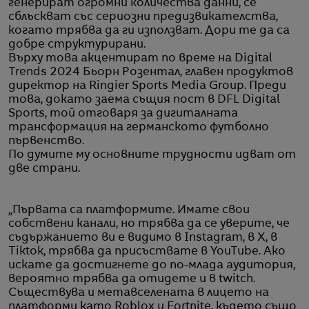
генерират огромни количества данни, се
сблъскват със сериозни предизвикателства,
когато трябва да ги използват. Дори те да са
добре структурирани.
Върху това акцентират по време на Digital
Trends 2024 Бьорн Розентал, главен продуктов
директор на Ringier Sports Media Group. Преди
това, докато заема същия пост в DFL Digital
Sports, той отговаря за дигиталната
трансформация на германското футболно
първенство.
По думите му основните трудности идват от
две страни.
„Първата са платформите. Имате свои
собствени канали, но трябва да се уверите, че
съдържанието ви е видимо в Instagram, в X, в
Tiktok, трябва да присъствате в YouTube. Ако
искате да достигнете до по-млада аудитория,
вероятно трябва да отидете и в twitch.
Съществува и метавселената в лицето на
платформи като Roblox и Fortnite, където също