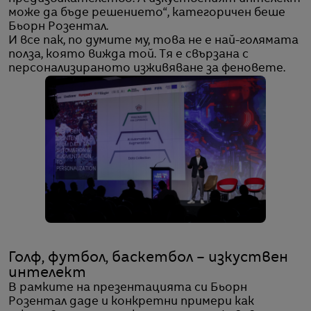
може да бъде решението“, категоричен беше
Бьорн Розентал.
И все пак, по думите му, това не е най-голямата
полза, която вижда той. Тя е свързана с
персонализираното изживяване за феновете.
Голф, футбол, баскетбол – изкуствен
интелект
В рамките на презентацията си Бьорн
Розентал даде и конкретни примери как