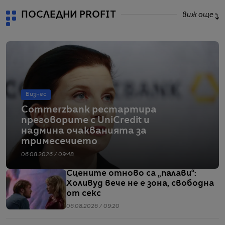
ПОСЛЕДНИ PROFIT
виж още
Бизнес
Commerzbank рестартира
преговорите с UniCredit и
надмина очакванията за
тримесечието
06.08.2026 / 09:48
Сцените отново са „палави“:
Холивуд вече не е зона, свободна
от секс
06.08.2026 / 09:20