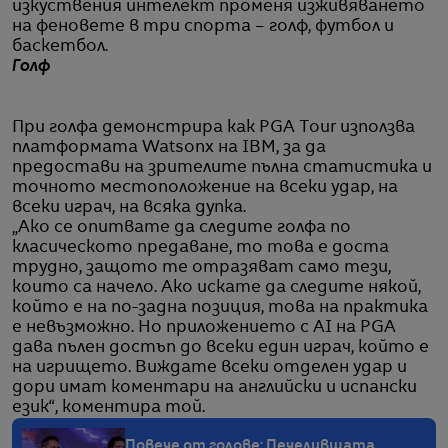
изкуствения интелект променя изживяването
на феновете в три спорта – голф, футбол и
баскетбол.
Голф
При голфа демонстрира как PGA Tour използва
платформата Watsonx на IBM, за да
предостави на зрителите пълна статистика и
точното местоположение на всеки удар, на
всеки играч, на всяка дупка.
„Ако се опитвате да следите голфа по
класическото предаване, то това е доста
трудно, защото те отразяват само тези,
които са начело. Ако искате да следите някой,
който е на по-задна позиция, това на практика
е невъзможно. Но приложението с AI на PGA
дава пълен достъп до всеки един играч, който е
на игрището. Виждате всеки отделен удар и
дори имат коментари на английски и испански
език“, коментира той.
Повече от голове: Печелившата