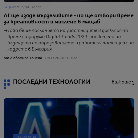
Бизнес
/
Digital Trends
Т
AI ще изяде мързеливите - но ще отвори време
М
за креативност и мислене в мащаб
р
Това беше посланието на участниците в дискусия по
време на форума Digital Trends 2024., посветена на
бъдещето на образованието и работния потенциал на
кадрите в България
от Любомира Тонева -
06.11.2024 / 09:02
о
ПОСЛЕДНИ ТЕХНОЛОГИИ
виж още
Технологии