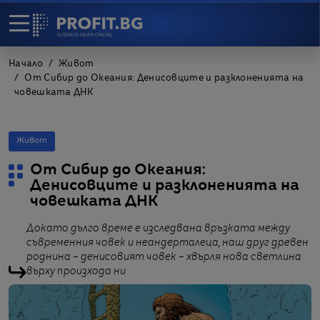
Начало
Живот
От Сибир до Океания: Денисовците и разклоненията на
човешката ДНК
Живот
От Сибир до Океания:
Денисовците и разклоненията на
човешката ДНК
Докато дълго време е изследвана връзката между
съвременния човек и неандерталеца, наш друг древен
роднина – денисовият човек – хвърля нова светлина
върху произхода ни