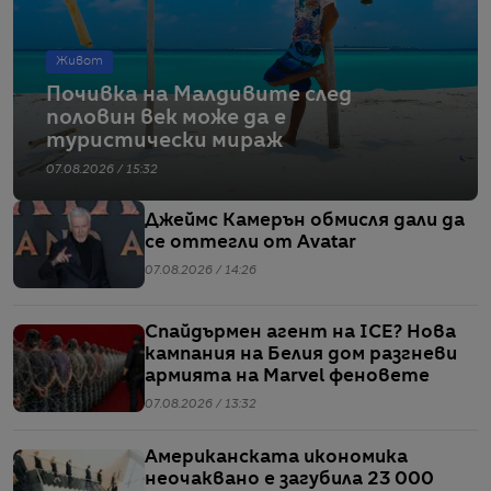
Живот
Почивка на Малдивите след
половин век може да е
туристически мираж
07.08.2026 / 15:32
Джеймс Камерън обмисля дали да
се оттегли от Avatar
07.08.2026 / 14:26
Спайдърмен агент на ICE? Нова
кампания на Белия дом разгневи
армията на Marvel феновете
07.08.2026 / 13:32
Американската икономика
неочаквано е загубила 23 000