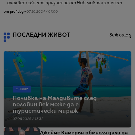
очакват своето признание от Нобеловия комитет
от profit.bg -
07.10.2024 / 07:00
ПОСЛЕДНИ ЖИВОТ
виж още
Живот
Почивка на Малдивите след
половин век може да е
туристически мираж
07.08.2026 / 15:32
Джеймс Камерън обмисля дали да