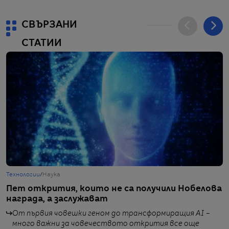
СВЪРЗАНИ
СТАТИИ
Технологии
/
Наука
Г
Пет открития, които не са получили Нобелова
В
награда, а заслужават
н
От първия човешки геном до трансформиращия AI –
от
много важни за човечеството открития все още