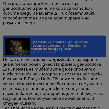
Онгаро, поне три кръстоски между
денисовците и ранните хора са оставили
своите следи в нашата ДНК, обогатявайки
способността ни да се адаптираме към
различни среди.
Среднощна среща и един косъм
носят надежда, че яванските
тигри не са изчезнали
06.04.2024 / 05:43
Някои от тези гени продължават да играят
значителна роля и днес. Например, денисовска
ДНК помага на тибетците да се справят с
ниските нива на кислород на голяма надморска
височина. В Папуа Нова Гвинея денисовските
гени повишават устойчивостта на имунната
система, докато инуитските популации
наследяват гени, подобряващи метаболизма на
мазнините, което улеснява оцеляването в
студен климат.
Тези приноси на денисовците се съчетават с