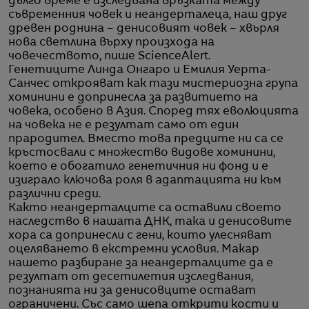
дълго време е изследвана връзката между
съвременния човек и неандерталеца, наш друг
древен роднина – денисовият човек – хвърля
нова светлина върху произхода на
човечеството, пише ScienceAlert.
Генетиците Линда Онгаро и Емилия Уерта-
Санчес открояват как тази мистериозна група
хоминини е допринесла за развитието на
човека, особено в Азия. Според тях еволюцията
на човека не е резултат само от един
прародител. Вместо това предците ни са се
кръстосвали с множество видове хоминини,
което е обогатило генетичния ни фонд и е
изиграло ключова роля в адаптацията ни към
различни среди.
Както неандерталците са оставили своето
наследство в нашата ДНК, така и денисовите
хора са допринесли с гени, които улесняват
оцеляването в екстремни условия. Макар
нашето разбиране за неандерталците да е
резултат от десетилетия изследвания,
познанията ни за денисовците остават
ограничени. Със само шепа открити кости и