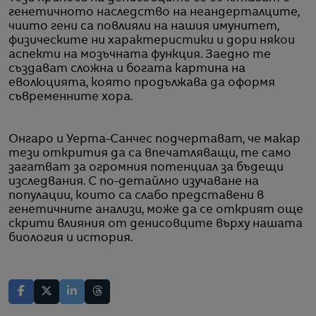
генетичното наследство на неандерталците,
чиито гени са повлияли на нашия имунитет,
физическите ни характеристики и дори някои
аспекти на мозъчната функция. Заедно те
създават сложна и богата картина на
еволюцията, която продължава да оформя
съвременните хора.
Онгаро и Уерта-Санчес подчертават, че макар
тези открития да са впечатляващи, те само
загатват за огромния потенциал за бъдещи
изследвания. С по-детайлно изучаване на
популации, които са слабо представени в
генетичните анализи, може да се открият още
скрити влияния от денисовците върху нашата
биология и история.