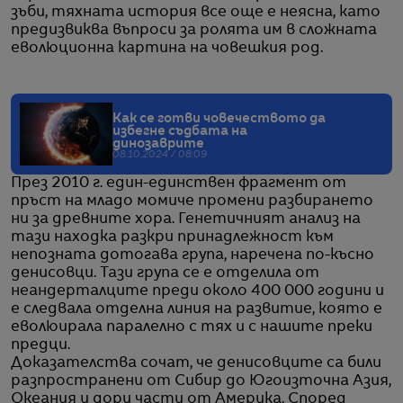
зъби, тяхната история все още е неясна, като
предизвиква въпроси за ролята им в сложната
еволюционна картина на човешкия род.
Как се готви човечеството да
избегне съдбата на
динозаврите
08.10.2024 / 08:09
През 2010 г. един-единствен фрагмент от
пръст на младо момиче промени разбирането
ни за древните хора. Генетичният анализ на
тази находка разкри принадлежност към
непозната дотогава група, наречена по-късно
денисовци. Тази група се е отделила от
неандерталците преди около 400 000 години и
е следвала отделна линия на развитие, която е
еволюирала паралелно с тях и с нашите преки
предци.
Доказателства сочат, че денисовците са били
разпространени от Сибир до Югоизточна Азия,
Океания и дори части от Америка. Според