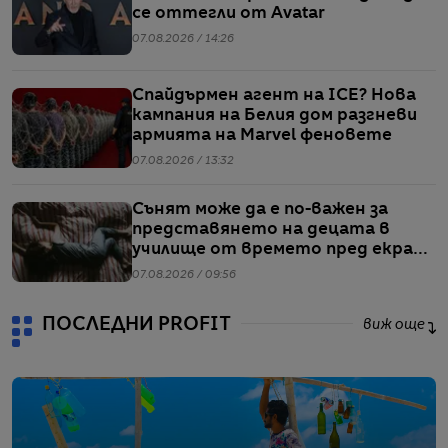
се оттегли от Avatar
07.08.2026 / 14:26
Спайдърмен агент на ICE? Нова
кампания на Белия дом разгневи
армията на Marvel феновете
07.08.2026 / 13:32
Сънят може да е по-важен за
представянето на децата в
училище от времето пред екран
или храненето, сочи проучване
07.08.2026 / 09:56
ПОСЛЕДНИ PROFIT
виж още