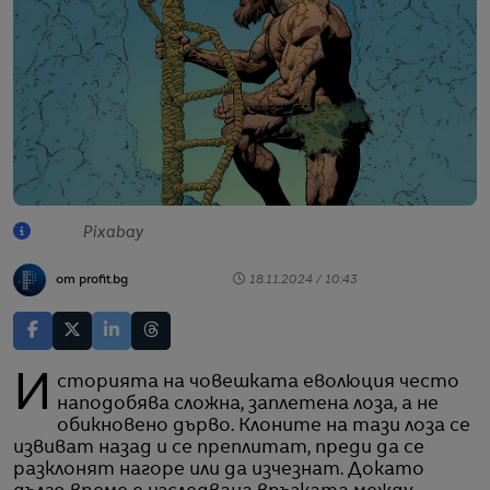
Pixabay
от profit.bg
18.11.2024 / 10:43
Историята на човешката еволюция често
наподобява сложна, заплетена лоза, а не
обикновено дърво. Клоните на тази лоза се
извиват назад и се преплитат, преди да се
разклонят нагоре или да изчезнат. Докато