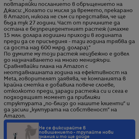
повтаряйки посланието в обръщението на
Джаси: „Когато си мисля за времето, прекарано
в Amazon, никога не съм си представял, че ще
бъда тук 27 години. Част от причините да
остана е безпрецедентният растеж (имахме
15 млн. долара годишни приходи в годината
преди да се присъединя - тази година трябва да
са доста над 600 млрд. долара).“
По думите му този растеж неизбежно е довел
до назначаването на много мениджъри.
Сравнявайки плана на Amazon с
неотдавнашната година на ефективност на
Meta, говорителят заявява, че компанията в
крайна сметка е добавила повече слоеве,
отколкото преди, заради растежа си и сега е
подходящият момент да приближи
структурата „по-близо до нашите клиенти“ и
да засили „културата на собственост“ на
Amazon.
Не се фиксирайте в
повишението - трупайте нови
знания и то ще дойде