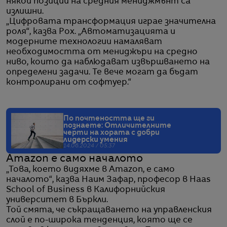
някои позиции на средния мениджмънт са
излишни.
„Цифровата трансформация играе значителна
роля“, казва Рох. „Автоматизацията и
модерните технологии намаляват
необходимостта от мениджъри на средно
ниво, които да наблюдават извършването на
определени задачи. Те вече могат да бъдат
контролирани от софтуер.“
По почтеността ще ги
познаете: Отличителните
черти на хората с добри
лидерски умения
14.06.2024 / 05:37
Amazon е само началото
„Това, което видяхме в Amazon, е само
началото“, казва Наим Зафар, професор в Haas
School of Business в Калифорнийския
университет в Бъркли.
Той смята, че съкращаването на управленския
слой е по-широка тенденция, която ще се