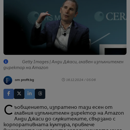
Getty Images | Анди Джаси, главен изпълнителен
директор на Amazon
от profit.bg
16.12.2024 / 05:06
Съобщението, изпратено тази есен от
главния изпълнителен директор на Amazon
Анди Джаси до служителите, свързано с
корпоративната култура, привлече