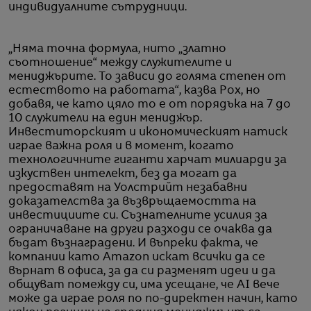
индивидуалните сътрудници.
„Няма точна формула, нито „златно
съотношение“ между служителите и
мениджърите. То зависи до голяма степен от
естеството на работата“, казва Рох, но
добавя, че като цяло то е от порядъка на 7 до
10 служители на един мениджър.
Инвеститорският и икономическият натиск
играе важна роля и в момент, когато
технологичните гиганти харчат милиарди за
изкуствен интелект, без да могат да
предоставят на Уолстрийт незабавни
доказателства за възвръщаемостта на
инвестициите си. Съзнателните усилия за
ограничаване на други разходи се очаква да
бъдат възнаградени. И въпреки факта, че
компании като Amazon искат всички да се
върнат в офиса, за да си разменят идеи и да
общуват помежду си, има усещане, че AI вече
може да играе роля по по-директен начин, като