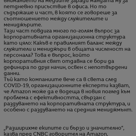
вниманието на медиите заради мандата му за
петдневно присъствие в офиса. Но то
съдържаше и част, в която се говореше за
съотношението между служителите и
мениджърите.
Тази част повдига много по-голям въпрос за
корпоративната организационна структура
като цяло: Какъв е правилният баланс между
служители и мениджъри в общата численост на
персонала? Това е въпрос, който
корпоративния свят отдавна се бори да
дефинира по друг начин, освен с непотвърдени
данни.
Тъй като компаниите вече са в света след
COVID-19, организационните експерти казват,
че Amazon може да е водеща в новия поглед към
проблема с ефективността, свързан с
раздуването на корпоративната структура, и
особено с раздуването на средния мениджмънт.
„Разширихме екипите си бързо и значително“,
казва пред CNBC говорител на Amazon,