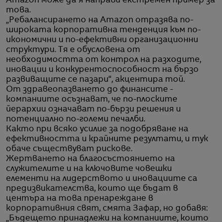
Amazon може да я направи екстремен пример за
това.
„Ребалансирането на Amazon отразява по-
широката корпоративна тенденция към по-
икономични и по-ефективни организационни
структури. Тя е обусловена от
необходимостта от контрол на разходите,
иновации и конкурентоспособност на бързо
развиващите се пазари“, акцентира той.
От здравеопазването до финансите -
компаниите осъзнават, че по-плоските
йерархии означават по-бързи решения и
потенциално по-големи печалби.
Както при всяко усилие за подобряване на
ефективността и крайните резултати, и тук
обаче съществуват рискове.
Жертването на благосъстоянието на
служителите и на ключовите човешки
елементи на лидерството и иновациите са
предизвикателства, които ще бъдат в
центъра на това пренареждане в
корпоративния свят, смята Зафар, но добавя:
„Бъдещето принадлежи на компаниите, които