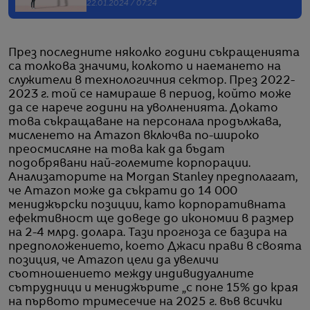
22.01.2024 / 07:24
През последните няколко години съкращенията
са толкова значими, колкото и наемането на
служители в технологичния сектор. През 2022-
2023 г. той се намираше в период, който може
да се нарече години на уволненията. Докато
това съкращаване на персонала продължава,
мисленето на Amazon включва по-широко
преосмисляне на това как да бъдат
подобрявани най-големите корпорации.
Анализаторите на Morgan Stanley предполагат,
че Amazon може да съкрати до 14 000
мениджърски позиции, като корпоративната
ефективност ще доведе до икономии в размер
на 2-4 млрд. долара. Тази прогноза се базира на
предположението, което Джаси прави в своята
позиция, че Amazon цели да увеличи
съотношението между индивидуалните
сътрудници и мениджърите „с поне 15% до края
на първото тримесечие на 2025 г. във всички