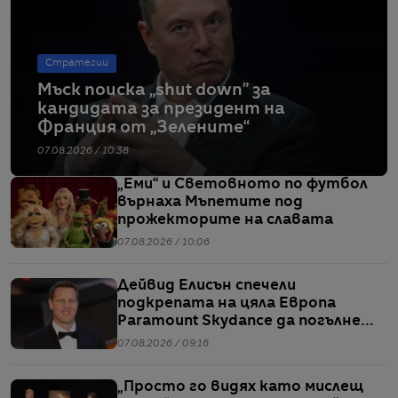
Стратегии
Мъск поиска „shut down” за
кандидата за президент на
Франция от „Зелените“
07.08.2026 / 10:38
„Еми“ и Световното по футбол
върнаха Мъпетите под
прожекторите на славата
07.08.2026 / 10:06
Дейвид Елисън спечели
подкрепата на цяла Европа
Paramount Skydance да погълне
WBD
07.08.2026 / 09:16
„Просто го видях като мислещ