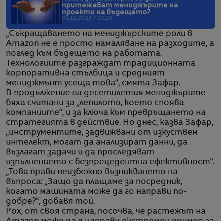
притежават мениджърите на
проекти на бъдещето?
05.12.2023 / 10:28
„Съкращаването на мениджърските роли в
Amazon не е просто намаляване на разходите, а
поглед към бъдещето на работата.
Технологиите разграждат традиционната
корпоративна стълбица и средният
мениджмънт усеща това“, смята Зафар.
В продължение на десетилетия мениджърите
бяха считани за „лепилото, което споява
компаниите“, и за ключа към превръщането на
стратегията в действие. Но днес, казва Зафар,
„инструментите, задвижвани от изкуствен
интелект, могат да анализират данни, да
възлагат задачи и да проследяват
изпълнението с безпрецедентна ефективност“.
„Това прави неизбежно възникването на
въпроса: „Защо да плащаме за посредник,
когато машината може да го направи по-
добре?“, добавя той.
Рох, от своя страна, посочва, че растежът на