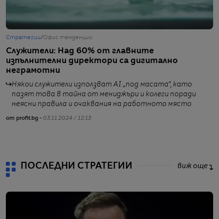
Стратегии
/
Офис тенденции
С
Служители: Над 60% от главните
О
изпълнителни директори са дигитално
к
неграмотни
Някои служители използват AI „под масата“, като
пазят това в тайна от мениджъри и колеги поради
неясни правила и очаквания на работното място
от profit.bg -
03.11.2024 / 12:13
от
ПОСЛЕДНИ СТРАТЕГИИ
виж още