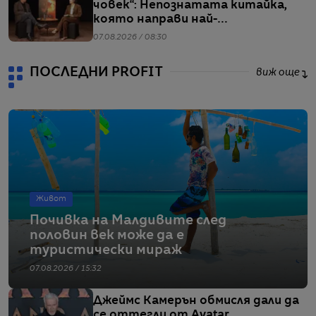
човек“: Непознатата китайка,
която направи най-
коментираното интервю с
07.08.2026 / 08:30
Кристофър Нолан
ПОСЛЕДНИ PROFIT
виж още
Живот
Почивка на Малдивите след
половин век може да е
туристически мираж
07.08.2026 / 15:32
Джеймс Камерън обмисля дали да
се оттегли от Avatar