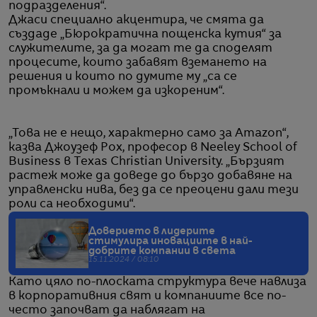
подразделения“.
Джаси специално акцентира, че смята да
създаде „Бюрократична пощенска кутия“ за
служителите, за да могат те да споделят
процесите, които забавят вземането на
решения и които по думите му „са се
промъкнали и можем да изкореним“.
„Това не е нещо, характерно само за Amazon“,
казва Джоузеф Рох, професор в Neeley School of
Business в Texas Christian University. „Бързият
растеж може да доведе до бързо добавяне на
управленски нива, без да се преоцени дали тези
роли са необходими“.
Доверието в лидерите
стимулира иновациите в най-
добрите компании в света
15.11.2024 / 08:10
Като цяло по-плоската структура вече навлиза
в корпоративния свят и компаниите все по-
често започват да наблягат на