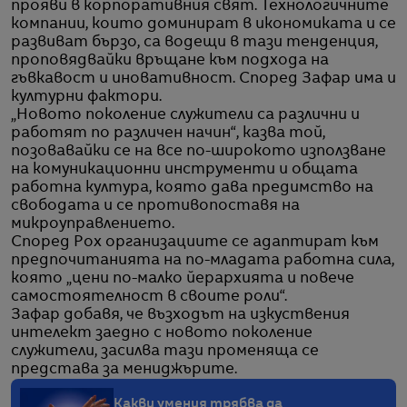
прояви в корпоративния свят. Технологичните
компании, които доминират в икономиката и се
развиват бързо, са водещи в тази тенденция,
проповядвайки връщане към подхода на
гъвкавост и иновативност. Според Зафар има и
културни фактори.
„Новото поколение служители са различни и
работят по различен начин“, казва той,
позовавайки се на все по-широкото използване
на комуникационни инструменти и общата
работна култура, която дава предимство на
свободата и се противопоставя на
микроуправлението.
Според Рох организациите се адаптират към
предпочитанията на по-младата работна сила,
която „цени по-малко йерархията и повече
самостоятелност в своите роли“.
Зафар добавя, че възходът на изкуствения
интелект заедно с новото поколение
служители, засилва тази променяща се
представа за мениджърите.
Какви умения трябва да