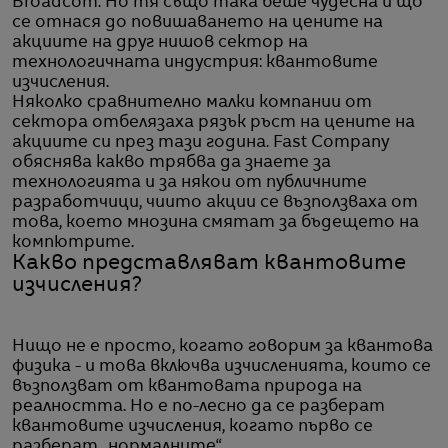
Broadcom. Но тя също така беше чудесна и що
се отнася до повишаването на цените на
акциите на друг нишов сектор на
технологичната индустрия: квантовите
изчисления.
Няколко сравнително малки компании от
сектора отбелязаха рязък ръст на цените на
акциите си през тази година. Fast Company
обяснява какво трябва да знаете за
технологията и за някои от публичните
разработчици, чиито акции се възползваха от
това, което мнозина смятат за бъдещето на
компютрите.
Какво представляват квантовите
изчисления?
Нищо не е просто, когато говорим за квантова
физика - и това включва изчисленията, които се
възползват от квантовата природа на
реалността. Но е по-лесно да се разберат
квантовите изчисления, когато първо се
разберат „нормалните“.