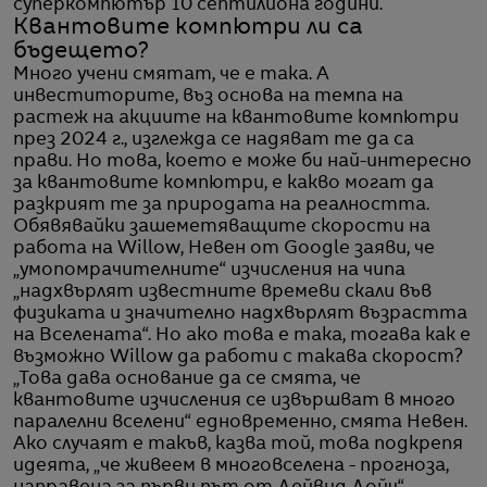
суперкомпютър 10 септилиона години.
Квантовите компютри ли са
бъдещето?
Много учени смятат, че е така. А
инвеститорите, въз основа на темпа на
растеж на акциите на квантовите компютри
през 2024 г., изглежда се надяват те да са
прави. Но това, което е може би най-интересно
за квантовите компютри, е какво могат да
разкрият те за природата на реалността.
Обявявайки зашеметяващите скорости на
работа на Willow, Невен от Google заяви, че
„умопомрачителните“ изчисления на чипа
„надхвърлят известните времеви скали във
физиката и значително надхвърлят възрастта
на Вселената“. Но ако това е така, тогава как е
възможно Willow да работи с такава скорост?
„Това дава основание да се смята, че
квантовите изчисления се извършват в много
паралелни вселени“ едновременно, смята Невен.
Ако случаят е такъв, казва той, това подкрепя
идеята, „че живеем в многовселена - прогноза,