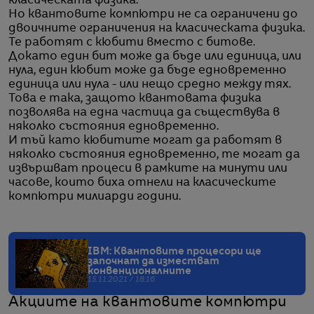
класическата физика.
Но квантовите компютри не са ограничени до
двоичните ограничения на класическата физика.
Те работят с кюбити вместо с битове.
Докато един бит може да бъде или единица, или
нула, един кюбит може да бъде едновременно
единица или нула - или нещо средно между тях.
Това е така, защото квантовата физика
позволява на една частица да съществува в
няколко състояния едновременно.
И тъй като кюбитите могат да работят в
няколко състояния едновременно, те могат да
извършват процеси в рамките на минути или
часове, които биха отнели на класическите
компютри милиарди години.
IBM: Квантовите процесори ще
започнат да изместват
конвенционалните
15.11.2021 / 18:16
Акциите на квантовите компютри