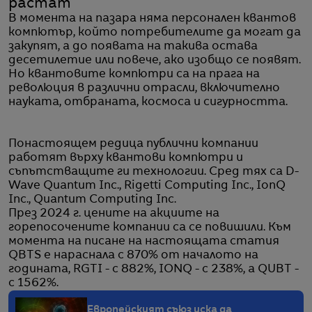
растат
В момента на пазара няма персонален квантов
компютър, който потребителите да могат да
закупят, а до появата на такива остава
десетилетие или повече, ако изобщо се появят.
Но квантовите компютри са на прага на
революция в различни отрасли, включително
науката, отбраната, космоса и сигурността.
Понастоящем редица публични компании
работят върху квантови компютри и
съпътстващите ги технологии. Сред тях са D-
Wave Quantum Inc., Rigetti Computing Inc., IonQ
Inc., Quantum Computing Inc.
През 2024 г. цените на акциите на
горепосочените компании са се повишили. Към
момента на писане на настоящата статия
QBTS е нараснала с 870% от началото на
годината, RGTI - с 882%, IONQ - с 238%, а QUBT -
с 1562%.
Европейският съюз иска да