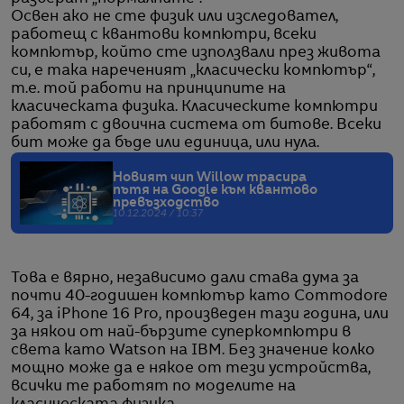
Освен ако не сте физик или изследовател,
работещ с квантови компютри, всеки
компютър, който сте използвали през живота
си, е така нареченият „класически компютър“,
т.е. той работи на принципите на
класическата физика. Класическите компютри
работят с двоична система от битове. Всеки
бит може да бъде или единица, или нула.
Новият чип Willow трасира
пътя на Google към квантово
превъзходство
10.12.2024 / 10:37
Това е вярно, независимо дали става дума за
почти 40-годишен компютър като Commodore
64, за iPhone 16 Pro, произведен тази година, или
за някои от най-бързите суперкомпютри в
света като Watson на IBM. Без значение колко
мощно може да е някое от тези устройства,
всички те работят по моделите на