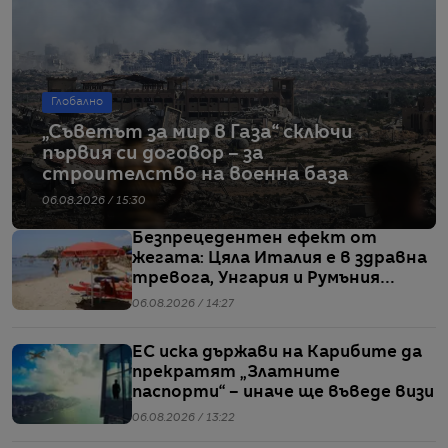
Глобално
„Съветът за мир в Газа“ сключи
първия си договор – за
строителство на военна база
06.08.2026 / 15:30
Безпрецедентен ефект от
жегата: Цяла Италия е в здравна
тревога, Унгария и Румъния
пестят електричество
06.08.2026 / 14:27
ЕС иска държави на Карибите да
прекратят „Златните
паспорти“ – иначе ще въведе визи
06.08.2026 / 13:22