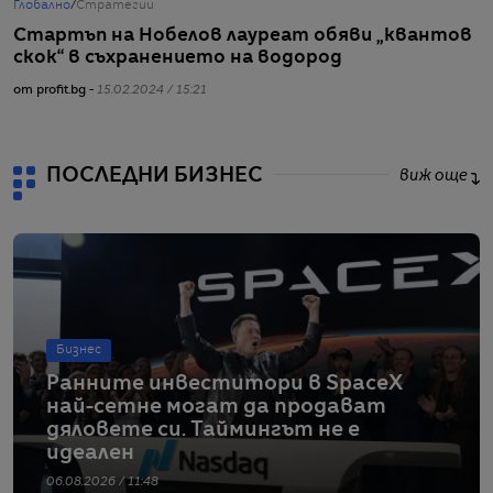
Глобално
/
Стратегии
Г
Стартъп на Нобелов лауреат обяви „квантов
O
скок“ в съхранението на водород
к
от profit.bg -
15.02.2024 / 15:21
от
ПОСЛЕДНИ БИЗНЕС
виж още
Бизнес
Ранните инвеститори в SpaceX
най-сетне могат да продават
дяловете си. Таймингът не е
идеален
06.08.2026 / 11:48