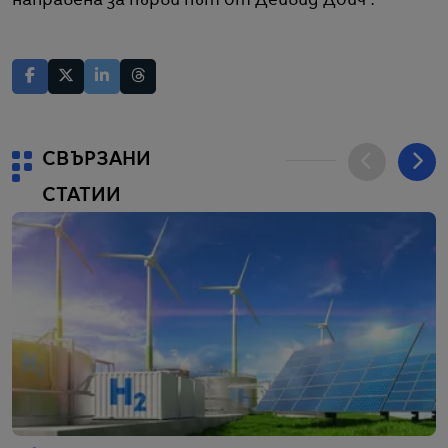
направена за първи път от Дейвид Дойч“.
СВЪРЗАНИ
СТАТИИ