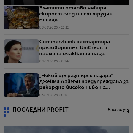
Златото отново набира
скорост след шест трудни
месеца
06.08.2026 / 11:11
Commerzbank рестартира
преговорите с UniCredit и
надмина очакванията за
тримесечието
06.08.2026 / 09:48
„Някой ще разтърси пазара“:
Джейми Даймън предупреждава за
рекордно високо ниво на
ливъридж
06.08.2026 / 08:05
ПОСЛЕДНИ PROFIT
виж още