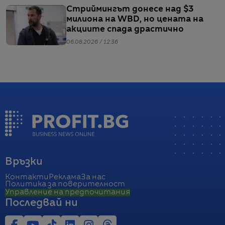
Стриймингът донесе над $3
милиона на WBD, но цената на
акциите спада драстично
06.08.2026 / 12:36
Връзки
Контакти
Реклама
За нас
Политика за поверителност
Управление на предпочитания
Последвай ни