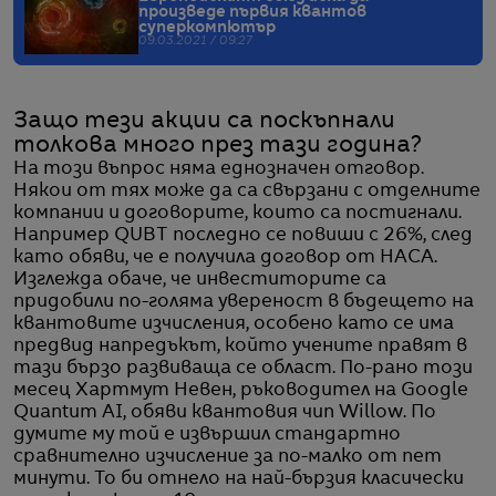
произведе първия квантов
суперкомпютър
09.03.2021 / 09:27
Защо тези акции са поскъпнали
толкова много през тази година?
На този въпрос няма еднозначен отговор.
Някои от тях може да са свързани с отделните
компании и договорите, които са постигнали.
Например QUBT последно се повиши с 26%, след
като обяви, че е получила договор от НАСА.
Изглежда обаче, че инвеститорите са
придобили по-голяма увереност в бъдещето на
квантовите изчисления, особено като се има
предвид напредъкът, който учените правят в
тази бързо развиваща се област. По-рано този
месец Хартмут Невен, ръководител на Google
Quantum AI, обяви квантовия чип Willow. По
думите му той е извършил стандартно
сравнително изчисление за по-малко от пет
минути. То би отнело на най-бързия класически