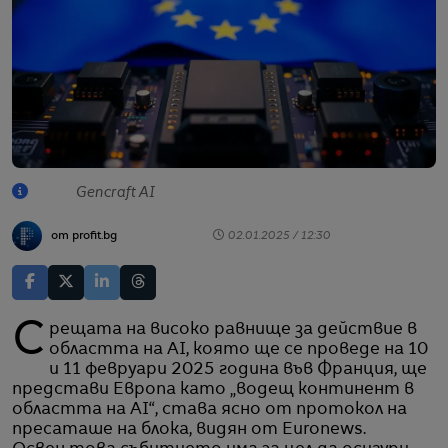
Gencraft AI
от profit.bg
02.01.2025 / 12:30
Срещата на високо равнище за действие в
областта на AI, която ще се проведе на 10
и 11 февруари 2025 година във Франция, ще
представи Европа като „водещ континент в
областта на AI“, става ясно от протокол на
пресаташе на блока, видян от Euronews.