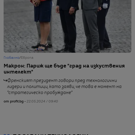
Глобално
/
Европа
Т
Макрон: Париж ще бъде "град на изкуствения
П
интелект"
к
Френският президент говори пред технологични
лидери и политици, като заяви, че това е момент на
"стратегическо пробуждане"
от profit.bg -
22.05.2024 / 09:40
от