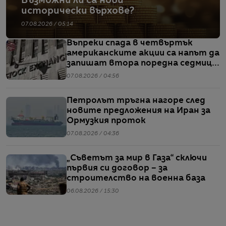
Възможни ли са нови
исторически върхове?
07.08.2026 / 05:14
Въпреки спада в четвъртък
американските акции са напът да
запишат втора поредна седмица
на повишения
07.08.2026 / 04:56
Петролът тръгна нагоре след
новите предложения на Иран за
Ормузкия проток
07.08.2026 / 04:36
„Съветът за мир в Газа“ сключи
първия си договор – за
строителство на военна база
06.08.2026 / 15:30