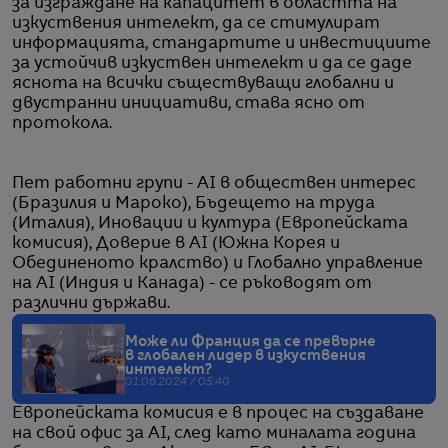
за изграждане на капацитет в областта на
изкуствения интелект, да се стимулират
информацията, стандартите и инвестициите
за устойчив изкуствен интелект и да се даде
яснота на всички съществуващи глобални и
двустранни инициативи, става ясно от
протокола.
Пет работни групи - AI в обществен интерес
(Бразилия и Мароко), Бъдещето на труда
(Италия), Иновации и култура (Европейската
комисия), Доверие в AI (Южна Корея и
Обединеното кралство) и Глобално управление
на AI (Индия и Канада) - се ръководят от
различни държави.
Може ли Франция да се превърне
в глобален лидер в изкуствения
интелект?
01.06.2024 / 05:40
Европейската комисия е в процес на създаване
на свой офис за AI, след като миналата година