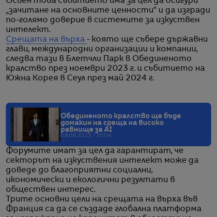
Освен това събитието има за цел да осигури
„зачитане на основните ценности“ и да изгради
по-голямо доверие в системите за изкуствен
интелект.
Срещата на върха
- която ще събере държавни
глави, международни организации и компании,
следва тази в Блетчли Парк в Обединеното
кралство през ноември 2023 г. и събитието на
Южна Корея в Сеул през май 2024 г.
Обединеното кралство ще бъде
домакин на среща на високо
равнище за AI
08.06.2023 / 10:04
Форумите имат за цел да гарантират, че
секторът на изкуствения интелект може да
доведе до благоприятни социални,
икономически и екологични резултати в
обществен интерес.
Трите основни цели на срещата на върха във
Франция са да се създаде глобална платформа