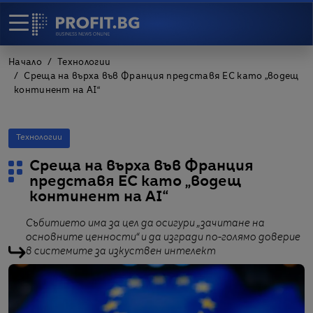
Начало
Технологии
Среща на върха във Франция представя ЕС като „водещ
континент на AI“
Технологии
Среща на върха във Франция
представя ЕС като „водещ
континент на AI“
Събитието има за цел да осигури „зачитане на
основните ценности“ и да изгради по-голямо доверие
в системите за изкуствен интелект