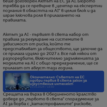
беше договорен Актът на ЕС за AI. Бюрото
трябва да се превърне в „център на експертни
познания в областта на AI“ в целия блок и да
играе ключова роля в прилагането на
правилата.
Актът за AI - първият в света набор от
правила за регулиране на системите в
зависимост от риска, който те
представляват за обществото, ще започне да
се прилага изцяло до 2027 г. Все пак някои от
разпоредбите, включително задълженията за
моделите на AI с общо предназначение, ще се
прилагат от август тази година.
Окончателно: Съветът на ЕС
одобри първия в света закон за
изкуствения интелект
21.05.2024 / 13:50
Срещата на върха в Обединеното кралство
доведе до „първото в света“ споразумение за
AI за борба с „катастрофалните“ рискове,