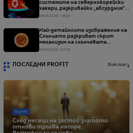
системите на севернокорейски
хакери, разкривайки „абсурдния“
мащаб на атаките им
06.08.2026 / 08:18
Най-детайлните изображения на
Слънцето разкриват скрит
механизъм на слънчевата
активност
06.08.2026 / 07:39
ПОСЛЕДНИ PROFIT
виж още
Бизнес
След месеци на застой златото
отново тръгва нагоре.