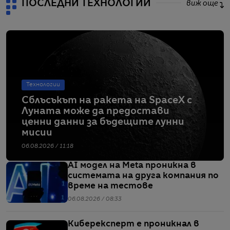
ПОСЛЕДНИ ТЕХНОЛОГИИ
виж още
Технологии
Сблъсъкът на ракета на SpaceX с
Луната може да предостави
ценни данни за бъдещите лунни
мисии
06.08.2026 / 11:18
AI модел на Meta проникна в
системата на друга компания по
време на тестове
06.08.2026 / 08:33
Киберексперт е проникнал в