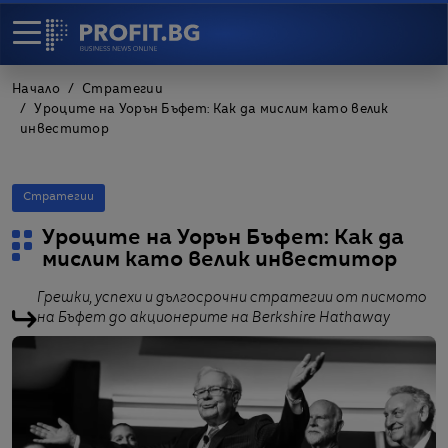
Начало
Стратегии
Уроците на Уорън Бъфет: Как да мислим като велик
инвеститор
Стратегии
Уроците на Уорън Бъфет: Как да
мислим като велик инвеститор
Грешки, успехи и дългосрочни стратегии от писмото
на Бъфет до акционерите на Berkshire Hathaway