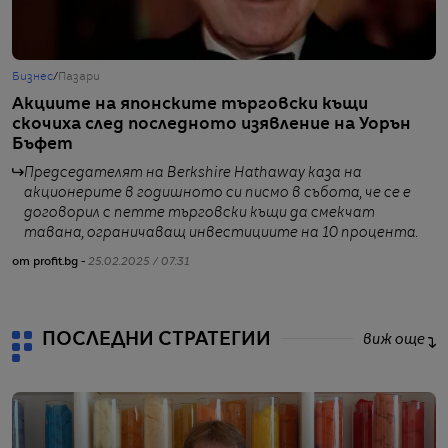
Бизнес
/
Пазари
Б
Акциите на японските търговски къщи
Б
скочиха след последното изявление на Уорън
о
Бъфет
п
Председателят на Berkshire Hathaway каза на
акционерите в годишното си писмо в събота, че се е
договорил с петте търговски къщи да смекчат
тавана, ограничаващ инвестициите на 10 процента.
от profit.bg -
25.02.2025 / 07:31
от
ПОСЛЕДНИ СТРАТЕГИИ
виж още