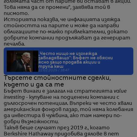
голямата част от парите ви остават в акции.
Това няма да се промени“, заявява той в
писмото.
Историята показва, че инфлацията изяжда
стойността на парите и може да направи
облигациите по-малко привлекателни, докато
добрите компании продължават да генерират
печалба.
„Често нищо не изглежда
завладяващо“: Бъфет не обясни
ясно защо продава акции и
трупа кеш
22.02.2025 / 16:47
Търсете стойностните сделки,
където и да са те
Бъфет винаги е залагал на стратегията
value
investing
- купуване на подценени компании с
дългосрочен потенциал. Въпреки че често хвали
американския фондов пазар, той няма колебания
да инвестира в чужбина, ако там намери по-
добри възможности.
Такъв беше случаят през 2019 г., когато
Berkshire Hathaway придобива дялове в пет