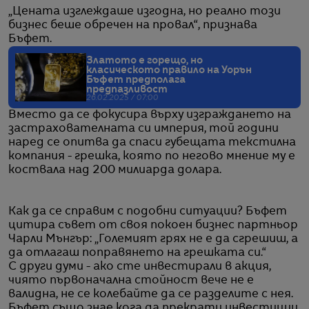
„Цената изглеждаше изгодна, но реално този
бизнес беше обречен на провал“, признава
Бъфет.
Златото е горещо, но
класическото правило на Уорън
Бъфет предполага
предпазливост
26.02.2025 / 07:00
Вместо да се фокусира върху изграждането на
застрахователната си империя, той години
наред се опитва да спаси губещата текстилна
компания - грешка, която по негово мнение му е
коствала над 200 милиарда долара.
Как да се справим с подобни ситуации? Бъфет
цитира съвет от своя покоен бизнес партньор
Чарли Мънгър: „Големият грях не е да сгрешиш, а
да отлагаш поправянето на грешката си.“
С други думи - ако сте инвестирали в акция,
чиято първоначална стойност вече не е
валидна, не се колебайте да се разделите с нея.
Бъфет също знае кога да прекрати инвестиции,