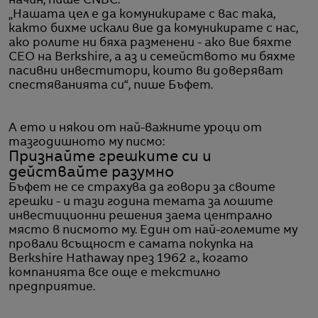
начин, пише CNBC.
„Нашата цел е да комуникираме с вас така,
както бихме искали вие да комуникирате с нас,
ако ролите ни бяха разменени - ако вие бяхте
CEO на Berkshire, а аз и семейството ми бяхме
пасивни инвеститори, които ви доверяват
спестяванията си“, пише Бъфет.
А ето и някои от най-важните уроци от
тазгодишното му писмо:
Признайте грешките си и
действайте разумно
Бъфет не се страхува да говори за своите
грешки - и тази година темата за лошите
инвестиционни решения заема централно
място в писмото му. Един от най-големите му
провали всъщност е самата покупка на
Berkshire Hathaway през 1962 г., когато
компанията все още е текстилно
предприятие.