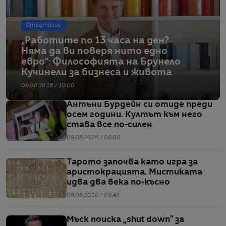
Стратегии
„Работите по 13 часа на ден?
Няма да ви поверя нито едно
евро“: Философията на Брунело
Кучинели за бизнеса и живота
09.08.2026 / 10:00
Антъни Бурдейн си отиде преди
осем години. Култът към него
става все по-силен
09.08.2026 / 08:00
Тарото започва като игра за
аристокрацията. Мистиката
идва два века по-късно
08.08.2026 / 09:43
Мъск поиска „shut down” за