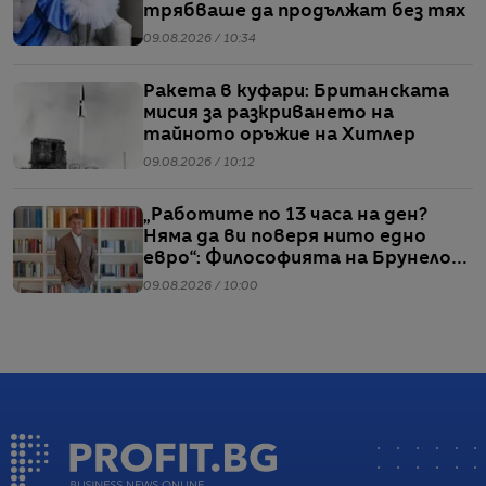
трябваше да продължат без тях
09.08.2026 / 10:34
Ракета в куфари: Британската
мисия за разкриването на
тайното оръжие на Хитлер
09.08.2026 / 10:12
„Работите по 13 часа на ден?
Няма да ви поверя нито едно
евро“: Философията на Брунело
Кучинели за бизнеса и живота
09.08.2026 / 10:00