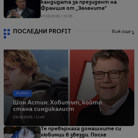
кандидата за президент на
Франция от „Зелените“
07.08.2026 / 10:38
ПОСЛЕДНИ PROFIT
виж още
Живот
Шон Астин: Хобитът, който
стана синдикалист
09.08.2026 / 11:49
Те превърнаха домашните си
любимци в звезди. После