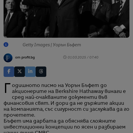
Getty Images | Уорън Бъфет
от profit.bg
01.03.2025 / 07:40
Годишното писмо на Уорън Бъфет до
акционерите на Berkshire Hathaway винаги е
сред най-очакваните документи във
финансовия свят. И дори да не държите акции
на компанията, със сигурност си заслужава да го
прочетете.
Бъфет има дарбата да обяснява сложните
инвестиционни концепции по ясен и разбираем