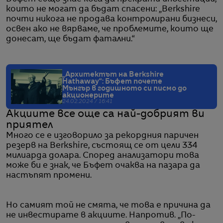
които не могат да бъдат спасени: „Berkshire
почти никога не продава контролирани бизнеси,
освен ако не вярваме, че проблемите, които ще
донесат, ще бъдат фатални.“
„Архитектът на Berkshire
Hathaway“: Бъфет почете
Мънгър в годишното си писмо до
акционерите
24.02.2024 / 16:41
Акциите все още са най-добрият ви
приятел
Много се е изговорило за рекордния паричен
резерв на Berkshire, състоящ се от цели 334
милиарда долара. Според анализатори това
може би е знак, че Бъфет очаква на пазара да
настъпят промени.
Но самият той не смята, че това е причина да
не инвестирате в акциите. Напротив. „По-