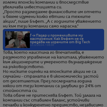
големи японски компании и впоследствие
увеличава инвестицията си.
„Просто разгледахме финансовите им отчети
и бяхме изумени колко евтини са техните
акции“, пише Бъфет. „А с годините уважението
ни към тези компании само нарасна.“
Г-н Пазар и променливите му
настроения: Как Бъфет не се
предава на играчите от Big Tech
12.12.2024 / 06:36
Това, което наистина го впечатлява, е
разумното управление на капитала, уважението
към акционерите и умереното възнаграждение
на ръководството.
Но ниските оценки на японските акции не са
случайни - страната е в икономически застой
от десетилетия. През последната година
някои от тези компании са загубили до 24% от
стойността си.
Това обаче не притеснява Бъфет. Той залага на
компании със стабилен баланс, устойчиви
печалби и конкурентно предимство, независимо