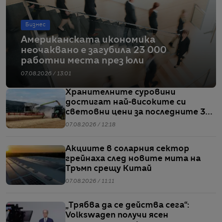
Бизнес
Американската икономика
неочаквано е загубила 23 000
работни места през юли
07.08.2026 / 13:01
Хранителните суровини
достигат най-високите си
световни цени за последните 3
години
07.08.2026 / 12:18
Акциите в соларния сектор
грейнаха след новите мита на
Тръмп срещу Китай
07.08.2026 / 11:11
„Трябва да се действа сега“:
Volkswagen получи ясен