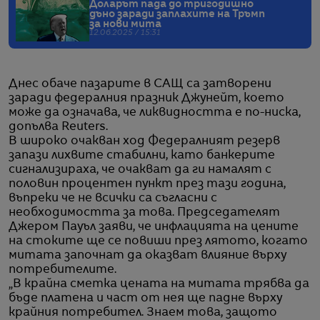
Доларът пада до тригодишно
дъно заради заплахите на Тръмп
за нови мита
12.06.2025 / 15:31
Днес обаче пазарите в САЩ са затворени
заради федералния празник Джунейт, което
може да означава, че ликвидността е по-ниска,
допълва Reuters.
В широко очакван ход Федералният резерв
запази лихвите стабилни, като банкерите
сигнализираха, че очакват да ги намалят с
половин процентен пункт през тази година,
въпреки че не всички са съгласни с
необходимостта за това. Председателят
Джером Пауъл заяви, че инфлацията на цените
на стоките ще се повиши през лятото, когато
митата започнат да оказват влияние върху
потребителите.
„В крайна сметка цената на митата трябва да
бъде платена и част от нея ще падне върху
крайния потребител. Знаем това, защото