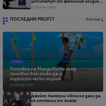
ултиматум от фамилния холдинг
начело на групата
07.08.2026 / 08:30
ПОСЛЕДНИ PROFIT
виж още
Живот
Почивка на Малдивите след
половин век може да е
туристически мираж
07.08.2026 / 15:32
Джеймс Камерън обмисля дали да
се оттегли от Avatar