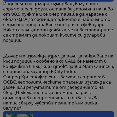
Индексът на долара, измерващ валутата
спрямо шест други, остана без промяна на ниво
от 98,9 пункта и се очертаваше да нарасне с
около 0,8% за седмицата, което е най-силното
седмично представяне от края на февруари.
Някои анализатори заявиха, че инвеститорите
се стремят да покрият късите си доларови
позиции.
„Доларът изглежда узрял за рали за покриване на
къси позиции - особено ако САЩ се намесят в
конфликта в Близкия изток“, заяви Мат Симпсън,
старши анализатор в City Index.
Според Кристофър Уонг, валутен стратег в
OCBC, геополитическите опасения изглежда са
засенчили резултатите от заседанието на
Фед. „Нежеланието за поемане на риск
доминира в настроенията, а това оказва
натиск върху чувствителните към риска
валути“.