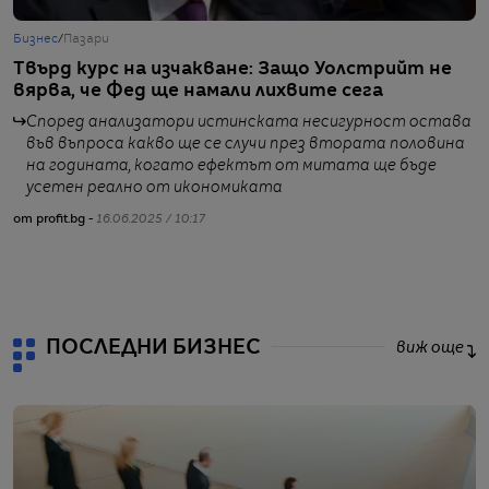
Бизнес
/
Пазари
Б
Твърд курс на изчакване: Защо Уолстрийт не
С
вярва, че Фед ще намали лихвите сега
п
и
Според анализатори истинската несигурност остава
във въпроса какво ще се случи през втората половина
на годината, когато ефектът от митата ще бъде
усетен реално от икономиката
от profit.bg -
16.06.2025 / 10:17
от
ПОСЛЕДНИ БИЗНЕС
виж още