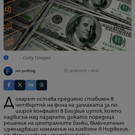
Getty Images
от profit.bg
19.06.2025 / 10:52
Доларът остава предимно стабилен в
четвъртък на фона на заплахата за по-
широк конфликт в Близкия изток, която
надвисна над пазарите, докато поредица
решения на централните банки, включително
изненадващо намаление на лихвите в Норвегия,