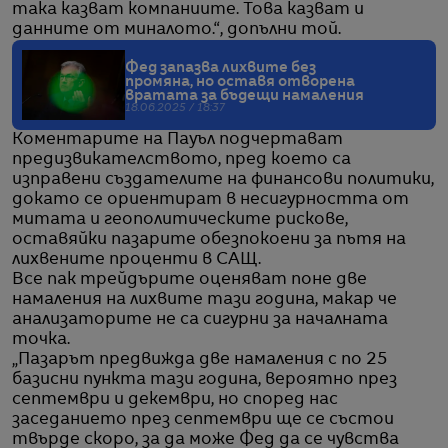
така казват компаниите. Това казват и
данните от миналото.“, допълни той.
Фед запазва лихвите без
промяна, но оставя отворена
вратата за бъдещи намаления
18.06.2025 / 18:37
Коментарите на Пауъл подчертават
предизвикателството, пред което са
изправени създателите на финансови политики,
докато се ориентират в несигурността от
митата и геополитическите рискове,
оставяйки пазарите обезпокоени за пътя на
лихвените проценти в САЩ.
Все пак трейдърите оценяват поне две
намаления на лихвите тази година, макар че
анализаторите не са сигурни за началната
точка.
„Пазарът предвижда две намаления с по 25
базисни пункта тази година, вероятно през
септември и декември, но според нас
заседанието през септември ще се състои
твърде скоро, за да може Фед да се чувства