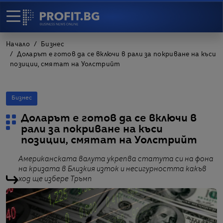
Начало
Бизнес
Доларът е готов да се включи в рали за покриване на къси
позиции, смятат на Уолстрийт
Бизнес
Доларът е готов да се включи в
рали за покриване на къси
позиции, смятат на Уолстрийт
Американската валута укрепва статута си на фона
на кризата в Близкия изток и несигурността какъв
ход ще избере Тръмп