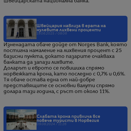
Швейцарската национална банка.
Швейцария навлиза в ерата на
нулевите лихвени проценти
19.06.2025 / 08:06
Изненадата обаче дойде от Norges Bank, която
постигна намаление на лихвения процент с 25
базисни пункта, докато пазарите очакваха
банката да запази лихвите.
Доларът и еврото се повишиха спрямо
норвежката крона, като последно с 0,7% и 0,6%.
Тя обаче остава една от най-добре
представящите се основни валути спрямо
долара тази година, с ръст от около 11%.
Слабата крона привлича все
повече туристи в Норвегия
09.08.2024 / 11:26