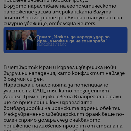
привлече инвеститорския фокус.
Бързото нарастване на геополитическото
напрежение засили американската валута,
която в последните дни върна статута си на
сигурно убежище, отбелязва Reuters.
Тръмп: „Може и да наредя удар по
Иран, а може и да не го направя“
18.06.2025 / 15:06
В четвъртък Иран и Израел извършиха нови
въздушни нападения, като конфликтът навлезе
в седмия си ден.
Нараснаха и опасенията за потенциално
участие на САЩ, тъй като президентът
Доналд Тръмп държи света в напрежение дали
ще се присъедини към израелските
бомбардировки на иранските ядрени обекти.
Междувременно швейцарският франк беше по-
силен спрямо долара след очакваното
понижение на лихвения процент от страна на