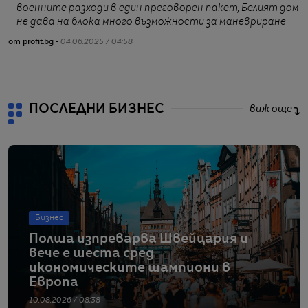
военните разходи в един преговорен пакет, Белият дом
не дава на блока много възможности за маневриране
от profit.bg -
04.06.2025 / 04:58
от
ПОСЛЕДНИ БИЗНЕС
виж още
Бизнес
Полша изпреварва Швейцария и
вече е шеста сред
икономическите шампиони в
Европа
10.08.2026 / 08:38