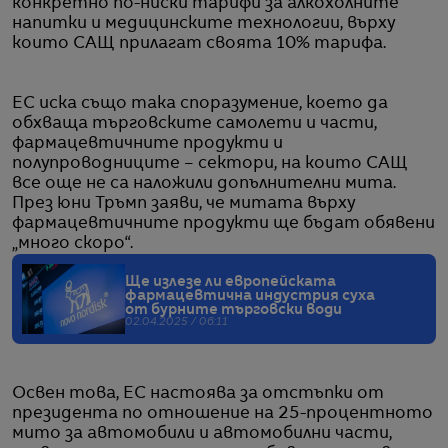
конкретно по-ниски тарифи за алкохолните
напитки и медицинските технологии, върху
които САЩ прилагат своята 10% тарифа.
ЕС иска също така споразумение, което да
обхваща търговските самолети и части,
фармацевтичните продукти и
полупроводниците – сектори, на които САЩ
все още не са наложили допълнителни мита.
През юни Тръмп заяви, че митата върху
фармацевтичните продукти ще бъдат обявени
„много скоро“.
Ще излезе ли европейската
фармацевтична индустрия суха
от бурните търговски води
02.04.2025 / 06:11
Освен това, ЕС настоява за отстъпки от
президента по отношение на 25-процентното
мито за автомобили и автомобилни части,