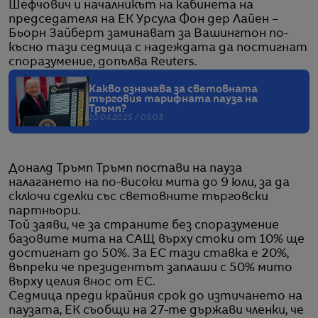
Шефчович и началникът на кабинета на
председателя на ЕК Урсула Фон дер Лайен –
Бьорн Зайберт заминават за Вашингтон по-
късно тази седмица с надеждата да постигнат
споразумение, допълва Reuters.
Kакво означава за световната
търговия тарифната пауза на
Тръмп?
10.04.2025 / 05:03
Доналд Тръмп Тръмп постави на пауза
налагането на по-високи мита до 9 юли, за да
сключи сделки със световните търговски
партньори.
Той заяви, че за страните без споразумение
базовите мита на САЩ върху стоки от 10% ще
достигнат до 50%. За ЕС тази ставка е 20%,
въпреки че президентът заплаши с 50% мито
върху целия внос от ЕС.
Седмица преди крайния срок до изтичането на
паузата, ЕК съобщи на 27-те държави членки, че