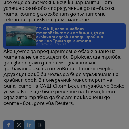
все още са възможни всички варианти – от
успешно рамково споразумение до по-високи
мита, които да обхванат допълнителни
сектори, допълват дипломатите.
FT: САЩ ограничават
търговските си амбиции, за да
сключат сделки преди крайния
срок на Тръмп за митата
01.07.2025 / 05:04
Ако целта за предварително облекчаване на
митата не се осъществи, Брюксел ще трябва
да избере дали да приеме значителни
дисбаланси или да отговори с контрамерки.
Друг сценарий би могъл да бъде удължаване на
крайния срок. В понеделник министърът на
финансите на САЩ Скот Бесънт заяви, че всяко
удължаване ще бъде решение на Тръмп, като
сделките трябва да бъдат приключени до 1
септември, допълва Reuters.