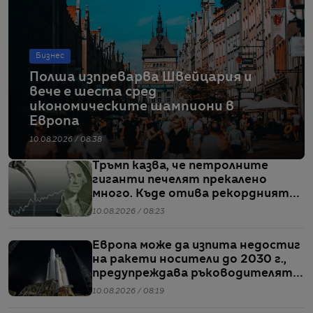
Бизнес
Полша изпреварва Швейцария и
вече е шеста сред
икономическите шампиони в
Европа
10.08.2026 / 08:38
Тръмп казва, че петролните
гиганти печелят прекалено
много. Къде отива рекордният
им кеш?
10.08.2026 / 08:23
Европа може да изпита недостиг
на ракети носители до 2030 г.,
предупреждава ръководителят
на ЕКА
10.08.2026 / 08:19