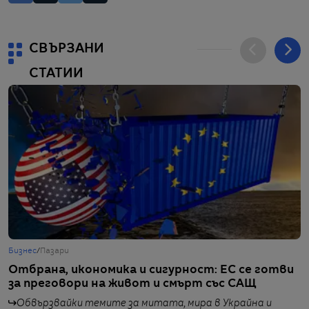
СВЪРЗАНИ
СТАТИИ
Бизнес
/
Пазари
Б
Отбрана, икономика и сигурност: ЕС се готви
Щ
за преговори на живот и смърт със САЩ
м
Обвързвайки темите за митата, мира в Украйна и