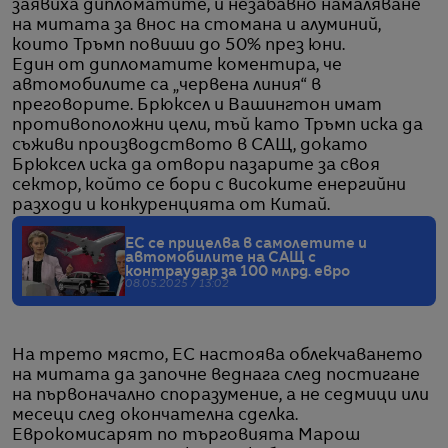
заявиха дипломатите, и незабавно намаляване
на митата за внос на стомана и алуминий,
които Тръмп повиши до 50% през юни.
Един от дипломатите коментира, че
автомобилите са „червена линия“ в
преговорите. Брюксел и Вашингтон имат
противоположни цели, тъй като Тръмп иска да
съживи производството в САЩ, докато
Брюксел иска да отвори пазарите за своя
сектор, който се бори с високите енергийни
разходи и конкуренцията от Китай.
ЕС се прицелва в самолетите и
автомобилите на САЩ с
контраудар за 100 млрд. евро
08.05.2025 / 13:02
На трето място, ЕС настоява облекчаването
на митата да започне веднага след постигане
на първоначално споразумение, а не седмици или
месеци след окончателна сделка.
Еврокомисарят по търговията Марош