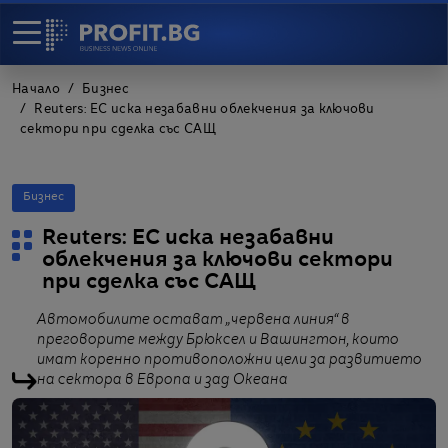
Начало
Бизнес
Reuters: ЕС иска незабавни облекчения за ключови
сектори при сделка със САЩ
Бизнес
Reuters: ЕС иска незабавни
облекчения за ключови сектори
при сделка със САЩ
Автомобилите остават „червена линия“ в
преговорите между Брюксел и Вашингтон, които
имат коренно противоположни цели за развитието
на сектора в Европа и зад Океана