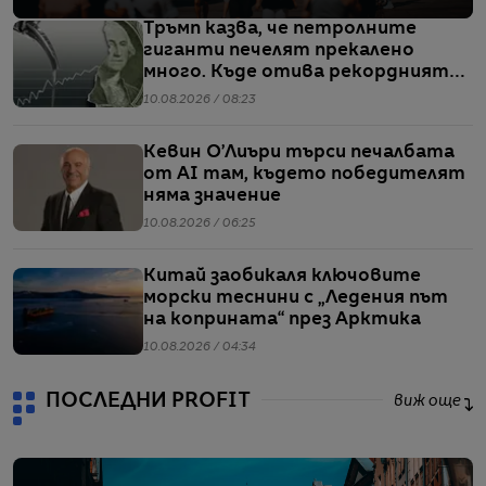
Тръмп казва, че петролните
гиганти печелят прекалено
много. Къде отива рекордният
им кеш?
10.08.2026 / 08:23
Кевин О’Лиъри търси печалбата
от AI там, където победителят
няма значение
10.08.2026 / 06:25
Китай заобикаля ключовите
морски теснини с „Ледения път
на коприната“ през Арктика
10.08.2026 / 04:34
ПОСЛЕДНИ PROFIT
виж още