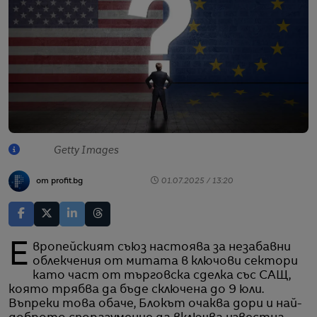
Getty Images
от profit.bg
01.07.2025 / 13:20
Европейският съюз настоява за незабавни
облекчения от митата в ключови сектори
като част от търговска сделка със САЩ,
която трябва да бъде сключена до 9 юли.
Въпреки това обаче, Блокът очаква дори и най-