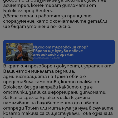
доброто споразумение да включва известна
асиметрия, коментират дипломати от
Брюксел пред Reuters.
Двете страни работят за принципно
споразумение, като окончателните детайли
ще бъдат уточнени по-късно.
Изход от търговския спор?
Европа ще купува повече
американски оръжия
27.06.2025 / 13:08
В краткия преговорен документ, изпратен от
Вашингтон миналата седмица,
администрацията на Тръмп обаче е
представила само това, което очаква от
Брюксел, без да направи каквито и да е
отстъпки, заявиха информирани дипломати.
За всяка сделка Брюксел иска в замяна
намаляване на базовите мита до нивата
отпреди Тръмп или мита нула за нула в случаите,
когато такива са съществували. Това означава