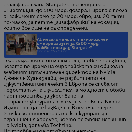
с фанфари плана Stargate с потенциални
инвестиции до 500 млрд. долара. Европа е поела
ангажимент само за 20 млрд. евро, или 20 пъти
по-малко, за петте „гигафабрики“ на локации,
които все още не са определени.
AI мегаломания и технологичен
империализъм за $500 млрд. –
какво стои зад Stargate?
12.02.2025 / 13:22
Тези различия се отличиха още повече през юни,
когато по време на европейската си обиколка
главният изпълнителен директор на Nvidia
Дженсън Хуанг заяви, че развитието на
изкуствения интелект в Европа се спъва от
недостатъчна изчислителна мощност и обяви
партньорства за укрепване на
инфраструктурата с хиляди чипове на Nvidia.
Излишно е да се казва, че е в негов интерес
всички континенти да се конкурират за
ограничения хардуер, което оскъпява всеки чип
на Nvidia, допълва Techzine.
Но трябва ли да отхвърлим напълно