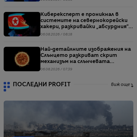
Киберексперт е проникнал в
системите на севернокорейски
хакери, разкривайки „абсурдния“
мащаб на атаките им
06.08.2026 / 08:18
Най-детайлните изображения на
Слънцето разкриват скрит
механизъм на слънчевата
активност
06.08.2026 / 07:39
ПОСЛЕДНИ PROFIT
виж още