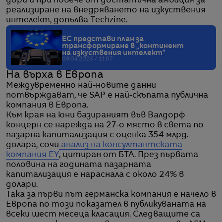
дори и при повече от достатъчна амбиция за
реализиране на внедряването на изкуствения
интелект, допълва Techzine.
ЕС представи план за
трансформиране в „континент
на изкуствения интелект“
09.04.2025 / 11:07
На върха в Европа
Междувременно най-новите данни
потвърждават, че SAP е най-скъпата публична
компания в Европа.
Към края на юни базираният във Валдорф
концерн се нарежда на 27-о място в света по
пазарна капитализация с оценка 354 млрд.
долара, сочи
анализ на консултантската
компания EY
, цитиран от БТА. През първата
половина на годината пазарната
капитализация е нараснала с около 24% в
долари.
Така за първи път германска компания е начело в
Европа по този показател в публикуваната на
всеки шест месеца класация. Следващите са