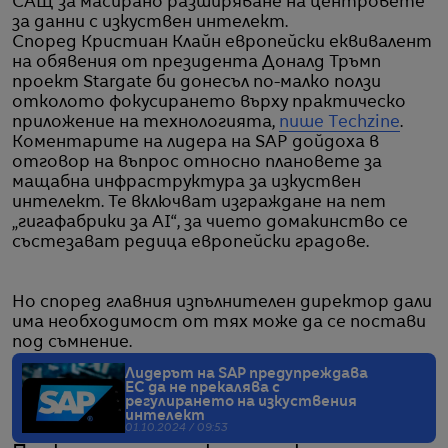
САЩ за масирано разширяване на центровете
за данни с изкуствен интелект.
Според Кристиан Клайн европейски еквивалент
на обявения от президента Доналд Тръмп
проект Stargate би донесъл по-малко ползи
отколото фокусирането върху практическо
приложение на технологията,
пише Techzine
.
Коментарите на лидера на SAP дойдоха в
отговор на въпрос относно плановете за
мащабна инфраструктура за изкуствен
интелект. Те включват изграждане на пет
„гигафабрики за AI“, за чието домакинство се
състезават редица европейски градове.
Но според главния изпълнителен директор дали
има необходимост от тях може да се постави
под съмнение.
Лидерът на SAP предупреждава
ЕС да не прекалява с
регулирането на изкуствения
интелект
01.10.2024 / 09:53