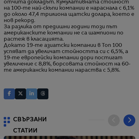
отчита докладът. Кумулативната стойност
на 100-те най-скъпи компании е нараснала с 6,1%
до около 47,4 трилиона щатски долара, което е
нов рекорд.
За разлика от предишни години този път
американските компании не са шампиони по
растеж в класацията.
Докато 19-те азиатски компании в Топ 100
успяват да увеличат стойността си с 6,5%, а
19-те европейски компании дори постигат
увеличение с 8,8%, борсовата стойност на 60-
те американски компании нараства с 5,8%.
СВЪРЗАНИ
СТАТИИ