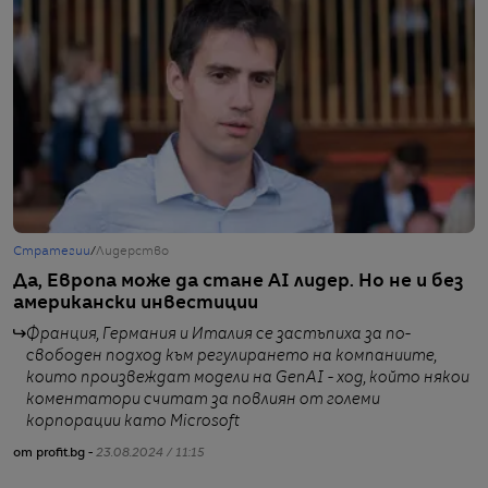
Стратегии
/
Лидерство
Т
Да, Европа може да стане AI лидер. Но не и без
Е
американски инвестиции
б
Франция, Германия и Италия се застъпиха за по-
свободен подход към регулирането на компаниите,
които произвеждат модели на GenAI - ход, който някои
коментатори считат за повлиян от големи
корпорации като Microsoft
от profit.bg -
23.08.2024 / 11:15
от