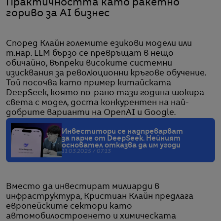
Практичността като ракетно
гориво за AI бизнес
Според Клайн големите езикови модели или
т.нар. LLM бързо се превръщат в нещо
обичайно, въпреки високите системни
изисквания за революционни кръгове обучение.
Той посочва като пример китайската
DeepSeek, която по-рано тази година шокира
света с модел, доста конкурентен на най-
добрите варианти на OpenAI и Google.
Инвеститори се надпреварват
за парче от DeepSeek. Нейният
основател отказва да им угоди
11.03.2025 / 07:13
Вместо да инвестират милиарди в
инфраструктура, Кристиан Клайн предлага
европейските сектори като
автомобилостроенето и химическата