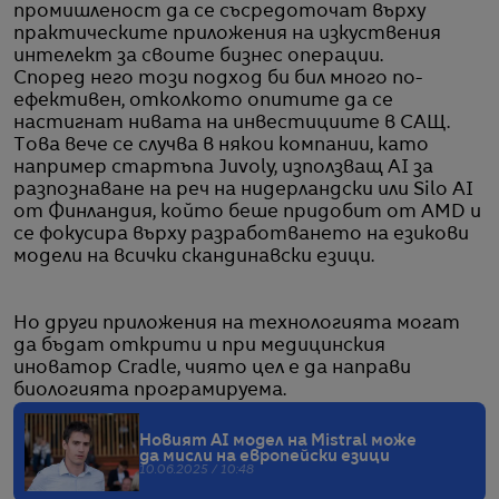
промишленост да се съсредоточат върху
практическите приложения на изкуствения
интелект за своите бизнес операции.
Според него този подход би бил много по-
ефективен, отколкото опитите да се
настигнат нивата на инвестициите в САЩ.
Tова вече се случва в някои компании, като
например стартъпа Juvoly, използващ AI за
разпознаване на реч на нидерландски или Silo AI
от Финландия, който беше придобит от AMD и
се фокусира върху разработването на езикови
модели на всички скандинавски езици.
Но други приложения на технологията могат
да бъдат открити и при медицинския
иноватор Cradle, чиято цел е да направи
биологията програмируема.
Новият AI модел на Mistral може
да мисли на европейски езици
10.06.2025 / 10:48