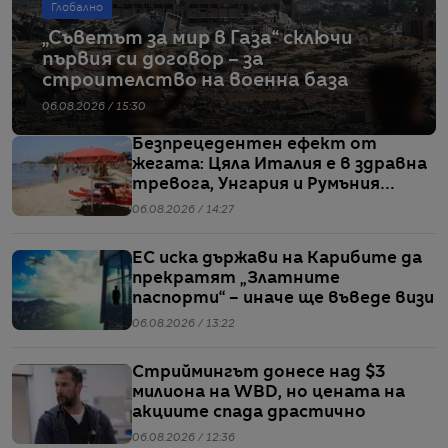
Глобално
„Съветът за мир в Газа“ сключи
първия си договор – за
строителство на военна база
06.08.2026 / 15:30
Безпрецедентен ефект от
жегата: Цяла Италия е в здравна
тревога, Унгария и Румъния
пестят електричество
06.08.2026 / 14:27
ЕС иска държави на Карибите да
прекратят „Златните
паспорти“ – иначе ще въведе визи
06.08.2026 / 13:22
Стриймингът донесе над $3
милиона на WBD, но цената на
акциите спада драстично
06.08.2026 / 12:36