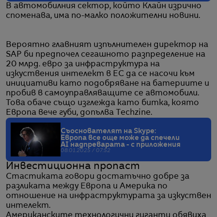
В автомобилния сектор, който Клайн изрично
споменава, има по-малко положителни новини.
Вероятно главният изпълнителен директор на
SAP би предпочел сегашното разпределение на
20 млрд. евро за инфраструктура на
изкуствения интелект в ЕС да се насочи към
инициативи като подобряване на батериите и
пробив в самоуправляващите се автомобили.
Това обаче също изглежда като битка, която
Европа вече губи, допълва Techzine.
Съоснователят на Skype:
Европа все още може да спечели
AI надпреварата - с приложения
08.01.2025 / 07:52
Инвестиционна пропаст
Стастиката говори достатъчно добре за
разликата между Европа и Америка по
отношение на инфраструктурата за изкуствен
интелект.
Американските технологични гиганти обявиха