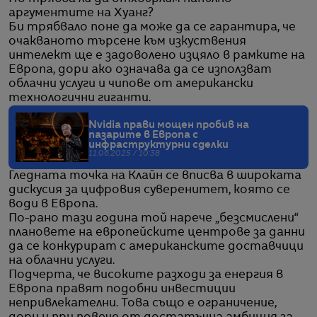
аргументите на Хуанг?
Би трябвало поне да може да се гарантира, че
очакваното търсене към изкуствения
интелект ще е задоволено изцяло в рамките на
Европа, дори ако означава да се използват
облачни услуги и чипове от американски
технологични гиганти.
Nvidia прави мощен пробив на
пазарите в Европа с
инфраструктурни сделки
11.06.2025 / 10:38
Гледната точка на Клайн се вписва в широката
дискусия за цифровия суверенитет, която се
води в Европа.
По-рано тази година той нарече „безсмислени“
плановете на европейските центрове за данни
да се конкурират с американските доставчици
на облачни услуги.
Подчерта, че високите разходи за енергия в
Европа правят подобни инвестиции
непривлекателни. Това също е ограничение,