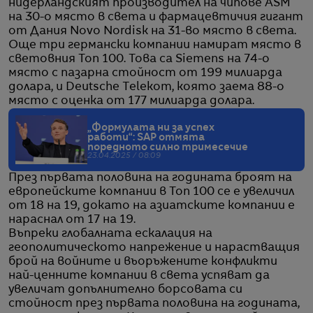
нидерландският производител на чипове ASM
на 30-о място в света и фармацевтичия гигант
от Дания Novo Nordisk на 31-во място в света.
Още три германски компании намират място в
световния Топ 100. Това са Siemens на 74-о
място с пазарна стойност от 199 милиарда
долара, и Deutsche Telekom, която заема 88-о
място с оценка от 177 милиарда долара.
„Формулата ни за успех
работи“: SAP oтмята
поредното силно тримесечие
23.04.2025 / 08:09
През първата половина на годината броят на
европейските компании в Топ 100 се е увеличил
от 18 на 19, докато на азиатските компании е
нараснал от 17 на 19.
Въпреки глобалната ескалация на
геополитическото напрежение и нарастващия
брой на войните и въоръжените конфликти
най-ценните компании в света успяват да
увеличат допълнително борсовата си
стойност през първата половина на годината,