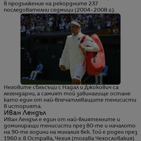
в продължение на рекордните 237
последователни седмици (2004–2008 г.).
Неговите сблъсъци с Надал и Джокович са
легендарни, а самият той завинагище остане
като един от най-впечатляващите тенисисти
в историята.
Иван Лендъл
Иван Лендъл е един от най-влиятелните и
доминиращи тенисисти през 80-те и началото
на 90-те години на миналия век. Той е роден през
1960 г. в Острава, Чехия (тогава Чехословакия)