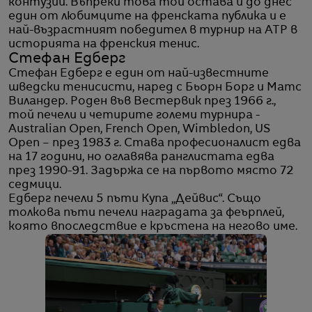
контузии. Въпреки това той остава и до днес
един от любимците на френската публика и е
най-възрастният победител в турнир на ATP в
историята на френския тенис.
Стефан Едберг
Стефан Едберг е един от най-известните
шведски тенисисти, наред с Бьорн Борг и Матс
Виландер. Роден във Вестервик през 1966 г.,
той печели и четирите големи турнира -
Australian Open, French Open, Wimbledon, US
Open – през 1983 г. Става професионалист едва
на 17 години, но оглавява ранглистата едва
през 1990-91. Задържа се на първото място 72
седмици.
Едберг печели 5 пъти Купа „Дейвис“. Също
толкова пъти печели наградата за феърплей,
която впоследствие е кръстена на негово име.