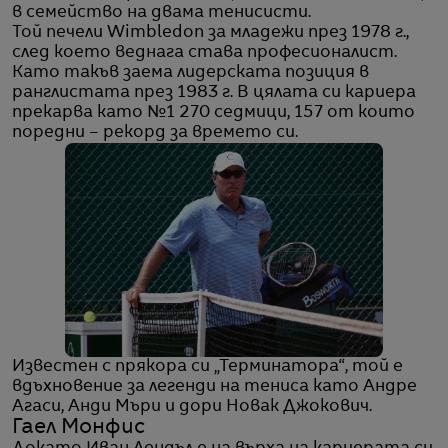
в семейство на двама тенисисти.
Той печели Wimbledon за младежи през 1978 г.,
след което веднага става професионалист.
Като такъв заема лидерската позиция в
ранглистата през 1983 г. В цялата си кариера
прекарва като №1 270 седмици, 157 от които
поредни – рекорд за времето си.
Известен с прякора си „Терминатора“, той е
вдъхновение за легенди на тениса като Андре
Агаси, Анди Мъри и дори Новак Джокович.
Гаел Монфис