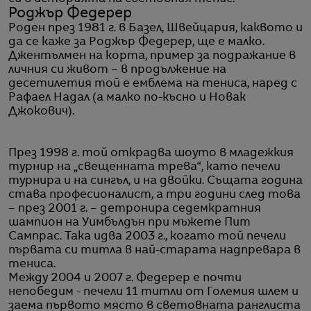
Роджър Федерер
Роден през 1981 г. в Базел, Швейцария, каквото и
да се каже за Роджър Федерер, ще е малко.
Джентълмен на корта, пример за подражание в
личния си живот – в продължение на
десетилетия той е емблема на тениса, наред с
Рафаел Надал (а малко по-късно и Новак
Джокович).
През 1998 г. той открадва шоуто в младежкия
турнир на „свещенната трева“, като печели
турнира и на сингъл, и на двойки. Същата година
става професионалист, а три години след това
– през 2001 г. – детронира седемкратния
шампион на Уимбълдън при мъжете Пит
Сампрас. Така идва 2003 г., когато той печели
първата си титла в най-старата надпревара в
тениса.
Между 2004 и 2007 г. Федерер е почти
непобедим - печели 11 титли от Големия шлем и
заема първото място в световната ранглиста