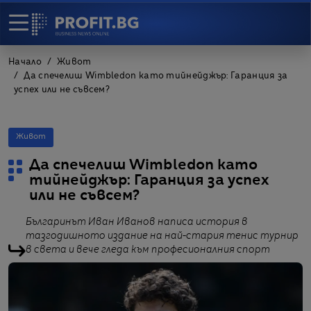
Начало
Живот
Да спечелиш Wimbledon като тийнейджър: Гаранция за
успех или не съвсем?
Живот
Да спечелиш Wimbledon като
тийнейджър: Гаранция за успех
или не съвсем?
Българинът Иван Иванов написа история в
тазгодишното издание на най-стария тенис турнир
в света и вече гледа към професионалния спорт