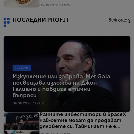
05.08.2026 / 11:25
ПОСЛЕДНИ PROFIT
виж още
Живот
Изкупление или забрава: Met Gala
посвещава изложба на Джон
Галиано и повдига етични
въпроси
06.08.2026 / 12:02
Ранните инвеститори в SpaceX
най-сетне могат да продават
дяловете си. Таймингът не е
идеален