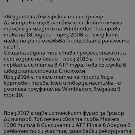
Звездата на българския тенис Григор
Димитров е първият българин, който печели
трофея за младежи на Wimbledon. Той прави
това на 18 години – през 2008 г. – след като
малко по-рано оглавява юношеската ранглиста
на ITF.
Същата година той става професионалист, а
пет години по-късно – през 2013 г. – печели и
първата си титла в ATP тура. Това се случва в
шведската столица Стокхолм.
През 2014 г. печели титли на трите вида
кортове - трева, клей и твърда настилка - и
достига полуфинал на Wimbledon, влизайки в
топ 10.
През 2017 г. идва истинският фурор за Григор
Димитров. Той печели своята първа Masters
1000 титла в Синсинати и ATP Finals в Лондон в
дебютното си участие, записвайки рекордната