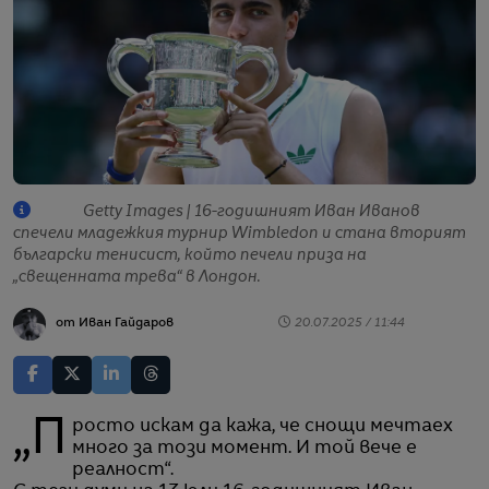
Getty Images | 16-годишният Иван Иванов
спечели младежкия турнир Wimbledon и стана вторият
български тенисист, който печели приза на
„свещенната трева“ в Лондон.
от Иван Гайдаров
20.07.2025 / 11:44
„Просто искам да кажа, че снощи мечтаех
много за този момент. И той вече е
реалност“.