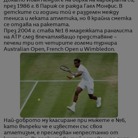
Докато Иван Лендъл е на върха на кариерата си,
през 1986 г. в Париж се ражда Гаел Монфис. В
детските си години той е разделен между
тениса и леката атлетика, но в крайна сметка
се отдава на ракетата.
През 2004 г. става №1 в младежката ранглиста
на ATP след впечатляващо представяне –
печели три от четирите големи турнира
Australian Open, French Open и Wimbledon.
Най-доброто му класиране при мъжете е №6,
като въпреки че е известен със своя
атлетизъм, е преследван непрестанно от