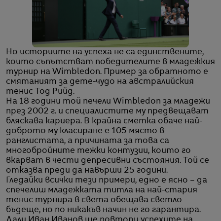
Но историите на успеха не са единствените,
които съпътстват победителите в младежкия
турнир на Wimbledon. Пример за обратното е
смятаният за дете-чудо на австралийския
тенис Тод Рийд.
На 18 години той печели Wimbledon за младежи
през 2002 г. и специалистите му предвещават
бляскава кариера. В крайна сметка обаче най-
доброто му класиране е 105 място в
ранглистата, а причината за това са
многобройните тежки контузии, които го
вкарват в чести депресивни състояния. Той се
отказва преди да навърши 25 години.
Гледайки всички тези примери, едно е ясно – да
спечелиш младежката титла на най-стария
тенис турнира в света обещава светло
бъдеще, но по никакъв начин не го гарантира.
Дали Иван Иванов ще повтори успехите на