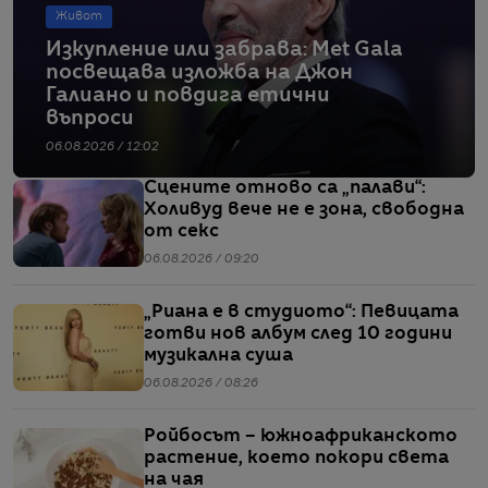
Живот
Изкупление или забрава: Met Gala
посвещава изложба на Джон
Галиано и повдига етични
въпроси
06.08.2026 / 12:02
Сцените отново са „палави“:
Холивуд вече не е зона, свободна
от секс
06.08.2026 / 09:20
„Риана е в студиото“: Певицата
готви нов албум след 10 години
музикална суша
06.08.2026 / 08:26
Ройбосът – южноафриканското
растение, което покори света
на чая