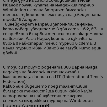
С тези думи на 13 юли 16-годишният Иван
Иванов получи купата на младежкия турнир
Wimbledon и стана вторият български
тенисист, който печели приза на „свещенната
трева“ в Лондон.
Тийнейджърът направи запомнящ се финал,
като победи убедително в два сета – 6:2, 6:3 – и
се превърна в първия тенисист от академията
на великия Рафа Надал, който се изкачва на
върха в най-стария тенис турнир в света. В
целия турнир Иван Иванов не загуби нито един
двубой.
С този си триумф родената във Варна млада
надежда на българския тенис оглави
класацията за юноши на ITF (International Tennis
Federation).
Какво ли е бъдещето пред талантливия
български тенисист? Да видим какво казва
историята на най-известните играчи,
спечелили младежкия турнир на Wimbledon.
Григор Димитров