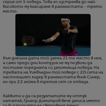
серия от 5 победи. Това го изстрелва до най-
високото му класиране в ранглистата – трето
място.
Към днешна дата той заема 21-то място в нея,
а само преди дни контузия не му позволи да
постигне поредната си запомняща победа. На
тревата на Уимбълдън той поведе с 2:0 сета на
настоящият лидер в ранглистата Яник Синер,
но при 2:2 гейма в третия сет се отказа.
Каквито и да са резултатите му оттук
нататък, Григор Димитров вече записа името
си в историята на световния тенис.