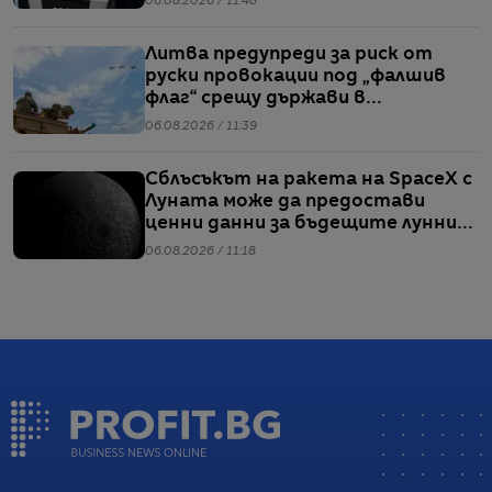
06.08.2026 / 11:48
Литва предупреди за риск от
руски провокации под „фалшив
флаг“ срещу държави в
Балтийския регион
06.08.2026 / 11:39
Сблъсъкът на ракета на SpaceX с
Луната може да предостави
ценни данни за бъдещите лунни
мисии
06.08.2026 / 11:18