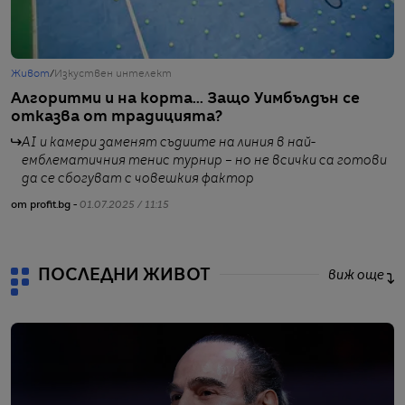
Живот
/
Изкуствен интелект
С
Алгоритми и на корта... Защо Уимбълдън се
Т
отказва от традицията?
с
AI и камери заменят съдиите на линия в най-
емблематичния тенис турнир – но не всички са готови
да се сбогуват с човешкия фактор
от profit.bg -
01.07.2025 / 11:15
от
ПОСЛЕДНИ ЖИВОТ
виж още