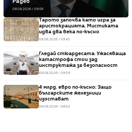
Радев
08.08.2026 / 09:56
Тарото започва като игра за
аристокрацията. Мистиката
идва два века по-късно
08.08.2026 / 09:43
Гледай стюардесата: Ужасяваща
катастрофа стои зад
инструктажа за безопасност
08.08.2026 / 09:09
4 млрд. евро по-късно: Защо
българските железници
изостават
08.08.2026 / 08:02