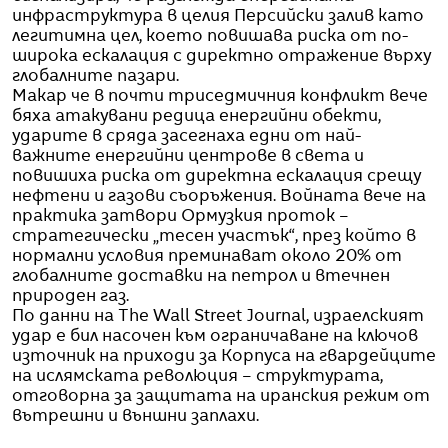
инфраструктура в целия Персийски залив като
легитимна цел, което повишава риска от по-
широка ескалация с директно отражение върху
глобалните пазари.
Макар че в почти триседмичния конфликт вече
бяха атакувани редица енергийни обекти,
ударите в сряда засегнаха едни от най-
важните енергийни центрове в света и
повишиха риска от директна ескалация срещу
нефтени и газови съоръжения. Войната вече на
практика затвори Ормузкия проток –
стратегически „тесен участък“, през който в
нормални условия преминават около 20% от
глобалните доставки на петрол и втечнен
природен газ.
По данни на The Wall Street Journal, израелският
удар е бил насочен към ограничаване на ключов
източник на приходи за Корпуса на гвардейците
на ислямската революция – структурата,
отговорна за защитата на иранския режим от
вътрешни и външни заплахи.