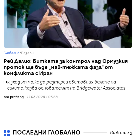
Глобално
/
Пазари
Г
Рей Далио: Битката за контрол над Ормузкия
Т
проток ще бъде „най-тежката фаза“ от
В
конфликта с Иран
Изходът може да разтърси световния баланс на
силите, казва основателят на Bridgewater Associates
от profit.bg -
17.03.2026 / 05:58
от
ПОСЛЕДНИ ГЛОБАЛНО
виж още