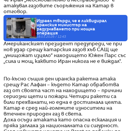
че Иран „неоснователно и несправедливо“ е
атакувал газовите съоръжения на Катар в
отговор.
Израел твърди, че е ликвидирал
иранския министър на
разузнаването при нощна
операция
18.03.2026 / 12:43
Американският президент предупреди, че при
нов удар срещу катарския газов хъб САЩ ще
„унищожат изцяло“ находището Южен Парс със
„сила и мощ, каквито Иран никога не е виждал“.
По-късно същия ден иранска ракетна атака
срещу Рас Лафан – където Катар обработва
газ от своята част на находището – причини
сериозни щети и пожари. Четири ракети са
били прехванати, но една е достигнала целта.
Катар е сред най-големите износители на
втечнен природен газ в света.
Доха осъди атаката като опасна ескалация и
пряка заплаха за националната си сигурност.