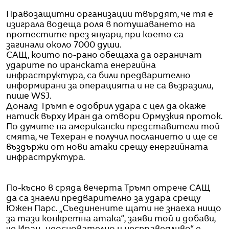
Правозащитни организации твърдят, че тя е
изиграла водеща роля в потушаването на
протестите през януари, при което са
загинали около 7000 души.
САЩ, които по-рано обещаха да ограничат
ударите по иранската енергийна
инфраструктура, са били предварително
информирани за операцията и не са възразили,
пише WSJ.
Доналд Тръмп е одобрил удара с цел да окаже
натиск върху Иран да отвори Ормузкия проток.
По думите на американски представители той
смята, че Техеран е получил посланието и ще се
въздържи от нови атаки срещу енергийната
инфраструктура.
По-късно в сряда вечерта Тръмп отрече САЩ
да са знаели предварително за удара срещу
Южен Парс. „Съединените щати не знаеха нищо
за тази конкретна атака“, заяви той и добави,