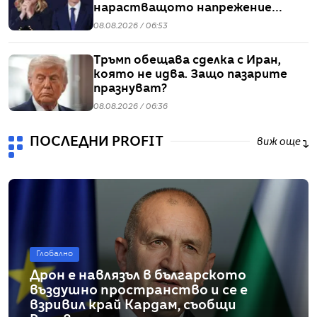
нарастващото напрежение
заради мигрантите
08.08.2026 / 06:53
Тръмп обещава сделка с Иран,
която не идва. Защо пазарите
празнуват?
08.08.2026 / 06:36
ПОСЛЕДНИ PROFIT
виж още
Глобално
Дрон е навлязъл в българското
въздушно пространство и се е
взривил край Кардам, съобщи