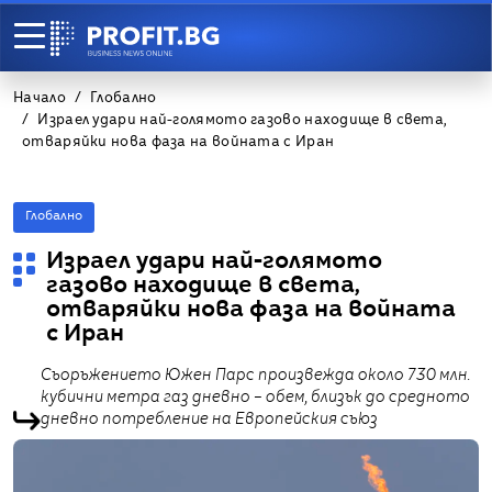
Начало
Глобално
Израел удари най-голямото газово находище в света,
отваряйки нова фаза на войната с Иран
Глобално
Израел удари най-голямото
газово находище в света,
отваряйки нова фаза на войната
с Иран
Съоръжението Южен Парс произвежда около 730 млн.
кубични метра газ дневно – обем, близък до средното
дневно потребление на Европейския съюз