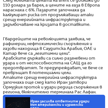
След новината цената на Brent се доближи до
110 долара за барел, а цените на газа в Европа
нараснаха с 6%. Пазарите започнаха да
калкулират риска от продължаващи атаки
срещу енергийната инфраструктура и
задълбочаване на кризата в доставките.
Гвардейците на революцията заявиха, че
рафинерии, нефтохимически съоръжения и
газови находища в Саудитска Арабия, ОАЕ и
Катар вече са „легитимни цели“.
Арабските държави са силно разгневени от
удара и от неспособността на САЩ да го
предотвратят. Те предупреждават, че вече се
превръщат в потенциални цели.
Атаките срещу енергийна инфраструктура
започнаха още след като Иран затвори
Ормузкия проток и удари редица съоръжения в
региона, включително терминала Рас Лафан.
Иран засилва ответните удари
към американски и израелски