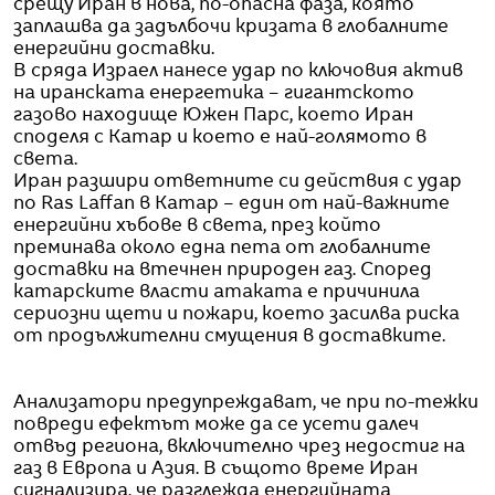
срещу Иран в нова, по-опасна фаза, която
заплашва да задълбочи кризата в глобалните
енергийни доставки.
В сряда Израел нанесе удар по ключовия актив
на иранската енергетика – гигантското
газово находище Южен Парс, което Иран
споделя с Катар и което е най-голямото в
света.
Иран разшири ответните си действия с удар
по Ras Laffan в Катар – един от най-важните
енергийни хъбове в света, през който
преминава около една пета от глобалните
доставки на втечнен природен газ. Според
катарските власти атаката е причинила
сериозни щети и пожари, което засилва риска
от продължителни смущения в доставките.
Анализатори предупреждават, че при по-тежки
повреди ефектът може да се усети далеч
отвъд региона, включително чрез недостиг на
газ в Европа и Азия. В същото време Иран
сигнализира, че разглежда енергийната