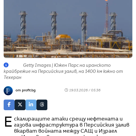
Getty Images | Южен Парс на иранското
крайбрежие на Персийския залив, на 1400 км южно от
Техеран
от profit.bg
19.03.2026 / 05:36
Ескалиращите атаки срещу нефтената и
газова инфраструктура в Персийския залив
вкарват войната между САЩ и Израел