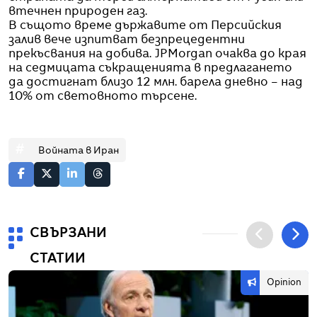
втечнен природен газ.
В същото време държавите от Персийския
залив вече изпитват безпрецедентни
прекъсвания на добива. JPMorgan очаква до края
на седмицата съкращенията в предлагането
да достигнат близо 12 млн. барела дневно – над
10% от световното търсене.
#
Войната в Иран
СВЪРЗАНИ
СТАТИИ
Opinion