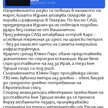
цели
18.03.2026 / 05:36
Напрежението рязко се повиши в началото на
март, когато Израел атакува складове за
горива и рафинерии в Техеран. По-късно САЩ
предупредиха Израел да не повтаря подобни
удари без съгласие от Вашингтон.
През уикенда САЩ атакуваха остров Харг –
основния терминал за износ на ирански петрол
– без да нанасят щети на самата енергийна
инфраструктура.
Ударът срещу Южен Парс обаче представлява
значително по-сериозна ескалация. Иран вече
спря доставките на газ за Ирак, а тези към
Турция също са под риск.
Съоръжението Южен Парс произвежда около
730 млн. кубични метра газ дневно – обем, близък
до средното дневно потребление на
Европейския съюз.
Според анализатори евентуално прекъсване на
доставките към Турция може да се пренесе
върху глобалните пазари, принуждавайки
страната да търси алтернативи от Русия или