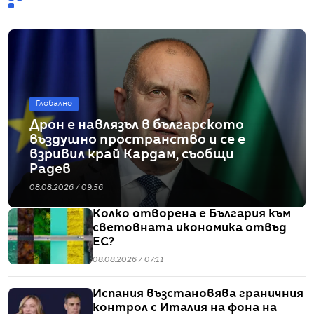
Глобално
Дрон е навлязъл в българското
въздушно пространство и се е
взривил край Кардам, съобщи
Радев
08.08.2026 / 09:56
Колко отворена е България към
световната икономика отвъд
ЕС?
08.08.2026 / 07:11
Испания възстановява граничния
контрол с Италия на фона на