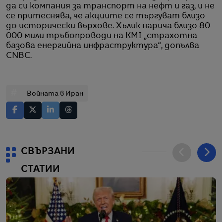
да си компания за транспорт на нефт и газ, и не
се притеснява, че акциите се търгуват близо
до исторически върхове. Хълик нарича близо 80
000 мили тръбопроводи на KMI „страхотна
базова енергийна инфраструктура“, допълва
CNBC.
#
Войната в Иран
СВЪРЗАНИ
СТАТИИ