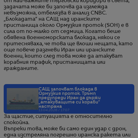
от най-важните търговски коридори в света,
задачата може би започва да изглежда
невъзможна, отбелязва в анализ CNBC.
„Блокадата“ на САЩ над иранските
пристанища около Ормузкия проток (SOH) е в
сила от по-малко от седмица. Когато беше
обявена военноморската блокада, някои се
притесняваха, че това ще влоши нещата, като
още повече разгневи Иран или иранските
военни, които след това може да атакуват
корабния трафик, пристанищата или
гражданите.
САЩ започват блокада в
Ормузкия проток. Тръмп
предупреди Иран да държи
„атакуващите си кораби“
настрана
13.04.2026 / 17:07
За щастие, ситуацията е относително
спокойна.
Въпреки това, може би само един удар с дрон,
една изстреляна погрешно иранска ракета или