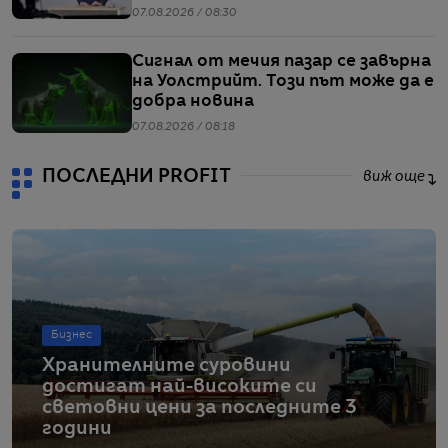
начело на групата
07.08.2026 / 08:30
Сигнал от мечия пазар се завърна
на Уолстрийт. Този път може да е
добра новина
07.08.2026 / 08:18
ПОСЛЕДНИ PROFIT
виж още
Бизнес
Хранителните суровини
достигат най-високите си
световни цени за последните 3
години