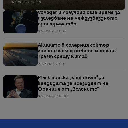
07.08.2026 / 12:18
Voyager 2 получава още време за
изследване на междузвездното
пространство
07.08.2026 / 11:47
Акциите в соларния сектор
грейнаха след новите мита на
Тръмп срещу Китай
07.08.2026 / 11:11
Мъск поиска „shut down” за
кандидата за президент на
Франция от „Зелените“
07.08.2026 / 10:38