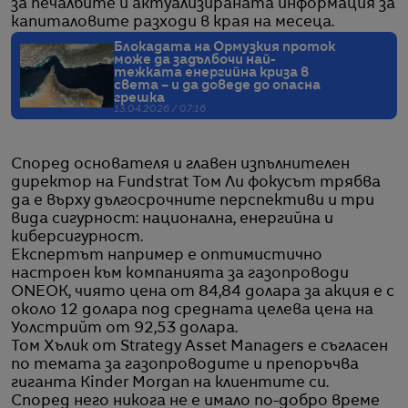
за печалбите и актуализираната информация за
капиталовите разходи в края на месеца.
Блокадата на Ормузкия проток
може да задълбочи най-
тежката енергийна криза в
света – и да доведе до опасна
грешка
13.04.2026 / 07:16
Според основателя и главен изпълнителен
директор на Fundstrat Том Ли фокусът трябва
да е върху дългосрочните перспективи и три
вида сигурност: национална, енергийна и
киберсигурност.
Експертът например е оптимистично
настроен към компанията за газопроводи
ONEOK, чиято цена от 84,84 долара за акция е с
около 12 долара под средната целева цена на
Уолстрийт от 92,53 долара.
Том Хълик от Strategy Asset Managers е съгласен
по темата за газопроводите и препоръчва
гиганта Kinder Morgan на клиентите си.
Според него никога не е имало по-добро време