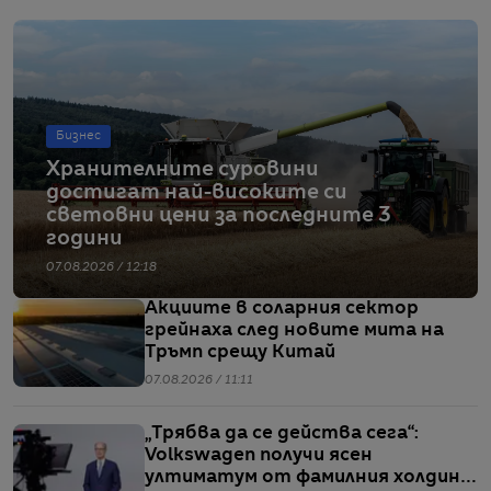
Бизнес
Хранителните суровини
достигат най-високите си
световни цени за последните 3
години
07.08.2026 / 12:18
Акциите в соларния сектор
грейнаха след новите мита на
Тръмп срещу Китай
07.08.2026 / 11:11
„Трябва да се действа сега“:
Volkswagen получи ясен
ултиматум от фамилния холдинг