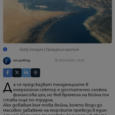
Getty Images | Ормузкия проток
от profit.bg
15.04.2026 / 13:24
Да се предсказват тенденциите в
енергийния сектор е достатъчно сложна
финансова цел, но във времена на война тя
става още по-трудна.
Ако добавим към това война, която води до
масивно забавяне на морските превози в един