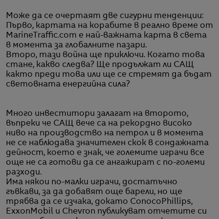
Може да се очертаят две сигурни тенденции:
Първо, картата на корабите в реално време от
MarineTraffic.com е най-важната карта в света
в момента за глобалните пазари.
Второ, тази война ще приключи. Когато това
стане, какво следва? Ще продължат ли САЩ
както преди това или ще се стремят да бъдат
световната енергийна сила?
Много инвеститори залагат на второто,
въпреки че САЩ вече са на рекордно високо
ниво на производство на петрол и в момента
не се наблюдава значителен скок в сондажната
дейност, което е знак, че големите играчи все
още не са готови да се ангажират с по-големи
разходи.
Има някои по-малки играчи, достатъчно
гъвкави, за да добавят още барели, но ще
трябва да се изчака, докато ConocoPhillips,
ExxonMobil и Chevron публикуват отчетите си