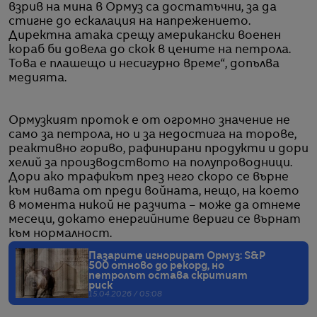
взрив на мина в Ормуз са достатъчни, за да
стигне до ескалация на напрежението.
Директна атака срещу американски военен
кораб би довела до скок в цените на петрола.
Това е плашещо и несигурно време“, допълва
медията.
Ормузкият проток е от огромно значение не
само за петрола, но и за недостига на торове,
реактивно гориво, рафинирани продукти и дори
хелий за производството на полупроводници.
Дори ако трафикът през него скоро се върне
към нивата от преди войната, нещо, на което
в момента никой не разчита – може да отнеме
месеци, докато енергийните вериги се върнат
към нормалност.
Пазарите игнорират Ормуз: S&P
500 отново до рекорд, но
петролът остава скритият
риск
15.04.2026 / 05:08