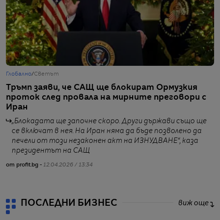
Глобално
/
Светът
Б
Тръмп заяви, че САЩ ще блокират Ормузкия
Е
проток след провала на мирните преговори с
н
Иран
п
„Блокадата ще започне скоро. Други държави също ще
се включат в нея. На Иран няма да бъде позволено да
печели от този незаконен акт на ИЗНУДВАНЕ“, каза
президентът на САЩ
от profit.bg -
12.04.2026 / 13:34
от
ПОСЛЕДНИ БИЗНЕС
виж още