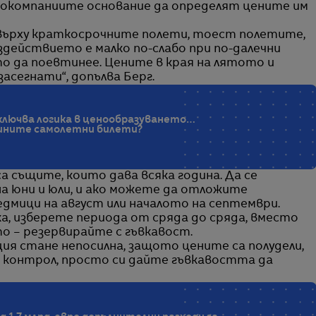
виокомпаниите основание да определят цените им
върху краткосрочните полети, тоест полетите,
действието е малко по-слабо при по-далечни
о да поевтинее. Цените в края на лятото и
засегнати“, допълва Берг.
ключва логика в ценообразуването…
тините самолетни билети?
 същите, които дава всяка година. Да се
на юни и юли, и ако можете да отложите
едмици на август или началото на септември.
а, изберете периода от сряда до сряда, вместо
о – резервирайте с гъвкавост.
ия стане непосилна, защото цените са полудели,
н контрол, просто си дайте гъвкавостта да