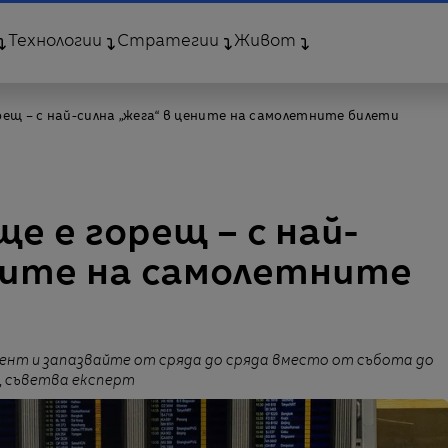
Технологии
Стратегии
Живот
орещ – с най-силна „жега“ в цените на самолетните билети
ще е горещ – с най-
ените на самолетните
ент и запазвайте от сряда до сряда вместо от събота до
, съветва експерт