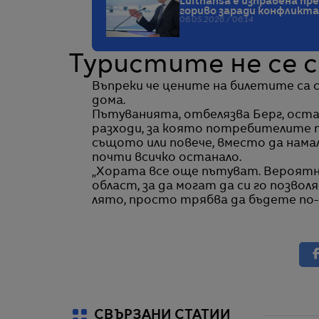
Lufthansa е изправена пре
гориво заради конфликта
06.05.2026 / 06:14
Туристите не се 
Въпреки че цените на билетите са 
дома.
Пътуванията, отбелязва Берг, ост
разходи, за която потребителите п
същото или повече, вместо да нама
почти всичко останало.
„Хората все още пътуват. Вероятн
област, за да могат да си го позво
лято, просто трябва да бъдете по-г
СВЪРЗАНИ СТАТИИ