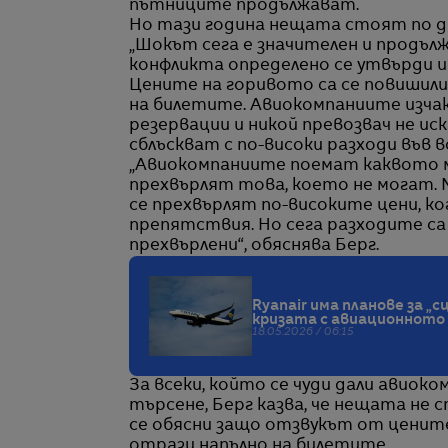
пътниците продължават.
Но тази година нещата стоят по др
„Шокът сега е значителен и продълж
конфликта определено се утвърди и 
Цените на горивото са се повишили
на билетите. Авиокомпаниите изчака
резервации и никой превозвач не иск
сблъскват с по-високи разходи във в
„Авиокомпаниите поемат каквото м
прехвърлят това, което не могат. М
се прехвърлят по-високите цени, ко
препятствия. Но сега разходите са
прехвърлени“, обяснява Берг.
Ryanair има планове за „
кризата с авиационното 
18.05.2026 / 06:15
За всеки, който се чуди дали авио
търсене, Берг казва, че нещата не 
се обясни защо отзвукът от цените
отрази напълно на билетите.