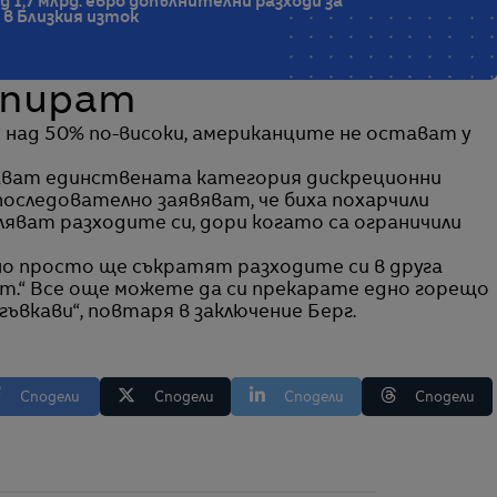
д 1,7 млрд. евро допълнителни разходи за
 в Близкия изток
спират
с над 50% по-високи, американците не остават у
ават единствената категория дискреционни
оследователно заявяват, че биха похарчили
ляват разходите си, дори когато са ограничили
о просто ще съкратят разходите си в друга
лят.“ Все още можете да си прекарате едно горещо
ъвкави“, повтаря в заключение Берг.
Сподели
Сподели
Сподели
Сподели