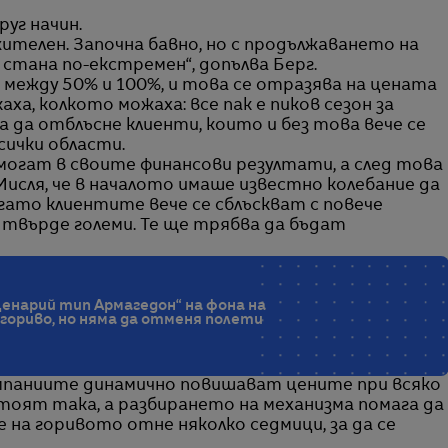
уг начин.
ителен. Започна бавно, но с продължаването на
стана по-екстремен“, допълва Берг.
 между 50% и 100%, и това се отразява на цената
ха, колкото можаха: все пак е пиков сезон за
а да отблъсне клиенти, които и без това вече се
сички области.
огат в своите финансови резултати, а след това
исля, че в началото имаше известно колебание да
гато клиентите вече се сблъскват с повече
 твърде големи. Те ще трябва да бъдат
сценарий тип Армагедон“ на фона на
гориво, но няма да отменя полети
компаниите динамично повишават цените при всяко
стоят така, а разбирането на механизма помага да
 на горивото отне няколко седмици, за да се