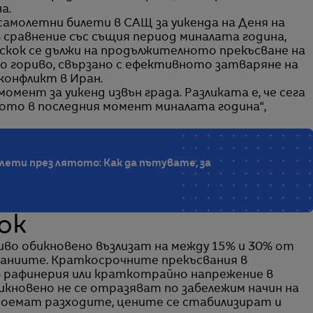
а.
молетни билети в САЩ за уикенда на Деня на
 сравнение със същия период миналата година,
 скок се дължи на продължителното прекъсване на
о гориво, свързано с ефективното затваряне на
конфликт в Иран.
омент за уикенд извън града. Разликата е, че сега
лкото в последния момент миналата година“,
ети през лятото: Как да пътувате, за
ок
во обикновено възлизат на между 15% и 30% от
аниите. Краткосрочните прекъсвания в
 рафинерия или краткотрайно напрежение в
кновено не се отразяват по забележим начин на
оемат разходите, цените се стабилизират и