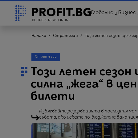
Глобално
Бизнес
Начало
Стратегии
Този летен сезон ще е г
Стратегии
Този летен сезон 
силна „жега“ в ц
билети
Избягвайте резервацията в последния мом
събота, ако искате по-бюджетна ваканция