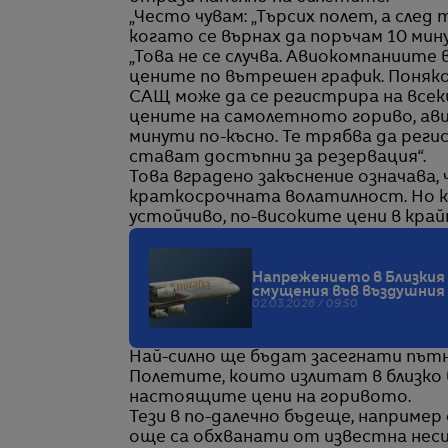
„Често чувам: „Търсих полет, а след
когато се върнах да поръчам 10 мину
„Това не се случва. Авиокомпаниите
цените по вътрешен график. Поняког
САЩ може да се регистрира на всеки
цените на самолетното гориво, ав
минути по-късно. Те трябва да реги
стават достъпни за резервация“.
Това вградено закъснение означава
краткосрочната волатилност. Но к
устойчиво, по-високите цени в кра
Напрежението в Близкия 
смущения във въздушния
02.03.2026 / 09:50
Най-силно ще бъдат засегнати път
Полетите, които излитат в близко
настоящите цени на горивото.
Тези в по-далечно бъдеще, например
още са обхванати от известна нес