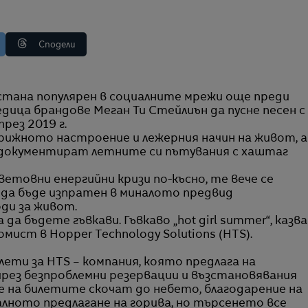
Сподели
дица брандове Меган Ти Стейлиън да пусне песен с
рез 2019 г.
рижното настроение и лежерния начин на живот, а
 документират летните си пътувания с хаштаг
ветовни енергийни кризи по-късно, те вече се
 да бъде изпратен в миналото предвид
ди за живот.
да бъдете гъвкави. Гъвкаво „hot girl summer“, казва
омист в Hopper Technology Solutions (HTS).
ети за HTS – компания, която предлага на
рез безпроблемни резервации и възстановявания
те на билетите скочат до небето, благодарение на
алното предлагане на горива, но търсенето все