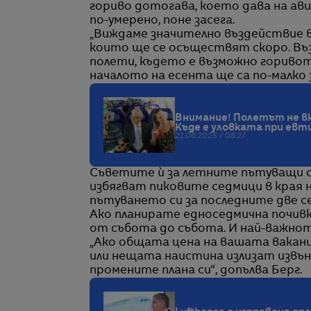
гориво дотогава, което дава на а
по-умерено, поне засега.
„Виждаме значително въздействие 
които ще се осъществят скоро. Въз
полети, където е възможно горивот
началото на есента ще са по-малко 
Внимание! Полетът не в
Къде е уловката при ев
21.06.2025 / 08:27
Съветите ѝ за летните пътуващи са
избягват пиковите седмици в края 
пътуването си за последните две с
Ако планирате едноседмична почивк
от събота до събота. И най-важнот
„Ако общата цена на вашата ваканц
или нещата наистина излизат извъ
промените плана си“, допълва Берг.