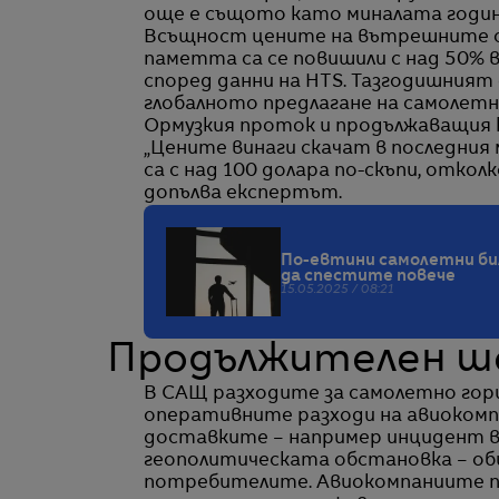
още е същото като миналата годин
Всъщност цените на вътрешните са
паметта са се повишили с над 50% в
според данни на HTS. Тазгодишният
глобалното предлагане на самолетн
Ормузкия проток и продължаващия 
„Цените винаги скачат в последния м
са с над 100 долара по-скъпи, отко
допълва експертът.
По-евтини самолетни бил
да спестите повече
15.05.2025 / 08:21
Продължителен ш
В САЩ разходите за самолетно гори
оперативните разходи на авиокомп
доставките – например инцидент в
геополитическата обстановка – оби
потребителите. Авиокомпаниите п