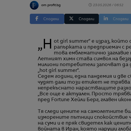
от profit.bg
23.05.2026 / 06:52
Сподели
Сподели
Сподели
„Hot girl summer“ е израз, който стана популярен в социалните мрежи още преди
рапърката и предприемач с ре
това емблематично заглавие п
Летният химн става символ на безг
милиони потребители започват да
„hot girl summer“.
Седем години, една пандемия и две с
чудят дали този етикет не трябва
непрекъснато нарастващите разхо
„Все още е актуален. Просто трябва 
пред Fortune Хейли Берг, главен икон
Тя следи цените на самолетните бил
изморените пътници спокойствие ч
на суми и е пряк свидетел как цени
войната в Иран, която наруши глоб