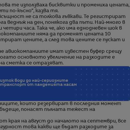
 това те използваха бисквитки и промениха цената,
ти по-късно“, казва тя.
 всъщност не са толкова гъвкави. Те регистрират
а веднъж на ден, понякога два пъти. Най-много в
 четири часа. Така че, ако има еднодневен шок в
иокомпаниите няма да променят цената 10
стрират цените, а след това цените се пускат и
, че авиокомпаниите имат известен буфер срещу
огато основното увеличение на разходите е
йна сметка се отразяват.
изток води до най-сериозните
 транспорт от пандемията насам
ниците, които резервират в последния момент
 бъдеще, понасят пълната тежест на
 от края на август до началото на септември, все
игурност това какви ще бъдат разходите за