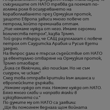
съюзниците от НАТО трябва да поемат по-
голяма роля в осигуряването на
корабоплаването през Ормузкия проток,
защото Европа зависи много повече от
петрола, който преминава оттам.
„Ние нямаме нужда от него. Имаме огромни
количества петрол“, казва Тръмп.
Той дори твърди, че САЩ разполагат с повече
петрол от Саудитска Арабия и Русия взети
заедно.
На въпрос дали е търсил съдействие от НАТО
за евентуално отваряне на Ормузкия проток,
Тръмп отговаря:
„Биха се включили, ако поискам. Но не съм
сигурен, че искам.“
След това отправя критики към алианса и
европейските държави.
„Нямаме нужда от тях. Нямаме нужда от НАТО.
Бяха много слаби и направо жалки в
изказванията си.“
По думите му от НАТО са заявили:
„Ще ви помогнем веднага щом войната