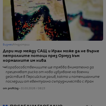
Бизнес
/
Индустрии
Г
Дори мир между САЩ и Иран може да не върне
В
петролните потоци през Ормуз към
с
нормалните им нива
о
Корабособствениците ще трябва внимателно да
преценяват риска от ново избухване на военни
от
действия в Персийския залив, както и потенциалните
последици от евентуално сътрудничество с Иран
от profit.bg -
31.05.2026 / 08:23