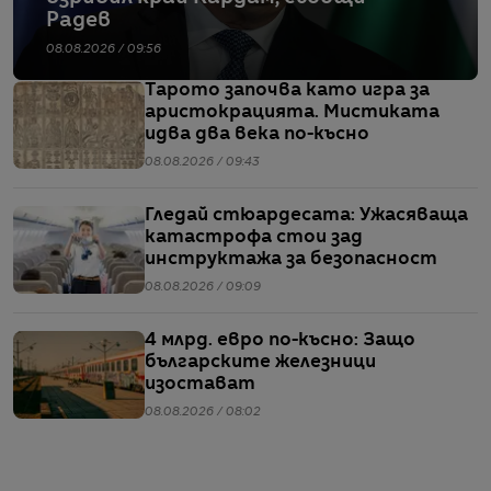
Радев
08.08.2026 / 09:56
Тарото започва като игра за
аристокрацията. Мистиката
идва два века по-късно
08.08.2026 / 09:43
Гледай стюардесата: Ужасяваща
катастрофа стои зад
инструктажа за безопасност
08.08.2026 / 09:09
4 млрд. евро по-късно: Защо
българските железници
изостават
08.08.2026 / 08:02