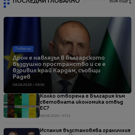
ПОСЛЕДНИ ГЛОБАЛНО
виж още
Глобално
Дрон е навлязъл в българското
въздушно пространство и се е
взривил край Кардам, съобщи
Радев
08.08.2026 / 09:56
Колко отворена е България към
световната икономика отвъд
ЕС?
08.08.2026 / 07:11
Испания възстановява граничния