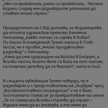
„Ако са приключили, значи са приключили... Честно
казано, според мен разговорите започнаха да
стават много скучни.“
Президентът на САЩ допълва, че възнамерява
да попита израелския премиер Бенямин
Нетаняху „какво точно се случва в Ливан“.
По-късно в понеделник Тръмп написа в Truth
Social, че е провел „много продуктивен
разговор“ с Нетаняху.
„Няма да има изпращане на войски в Бейрут, а
всички части, които вече са били на път натам,
са получили заповед да се върнат“, написа той.
В същата публикация Тръмп твърди, че е
разговарял и с представители на „Хизбула“ чрез
„високопоставени посредници“ и че е било
постигнато съгласие за прекратяване на огъня.
„Те се съгласиха всички стрелби да спрат –
Израел няма да ги атакува, а те няма да