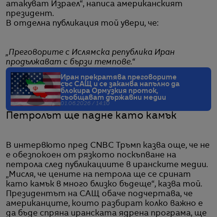
атакуват Израел“, написа американският
президент.
В отделна публикация той увери, че:
„Преговорите с Ислямска република Иран
продължават с бързи темпове.“
Иран прекратява преговорите
със САЩ и се заканва напълно да
блокира Ормузкия проток,
съобщават държавни медии
01.06.2026 / 14:10
Петролът ще падне като камък
В интервюто пред CNBC Тръмп казва още, че не
е обезпокоен от рязкото поскъпване на
петрола след публикациите в иранските медии.
„Мисля, че цените на петрола ще се сринат
като камък в много близко бъдеще“, казва той.
Президентът на САЩ обаче подчертава, че
американците, които разбират колко важно е
да бъде спряна иранската ядрена програма, ще