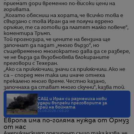
приемат дори временно по-високи цени на
горивата.
„Когато обясниш на хората, че всичко това е
свързано с това Иран да не получи ядрено
оръжие, те са готови да платят малко повече“,
коментира Тръмп.
Той прогнозира, че цените на бензина ще
започнат да падат „много бързо“, но
същевременно многократно дава да се разбере,
че не бърза да възобновява блокираните
преговори с Техеран.
„Ако са приключили, значи са приключили. Ако не
са – според мен така или иначе отнеха
прекалено много време. Честно казано,
започнаха да стават много скучни“, казва той.
САЩ и Иран си размениха нови
удари въпреки преговорите за
край на войната
01.06.2026 / 05:20
Европа има по-голяма нужда от Ормуз
от нас
Американският президент също така казва, че