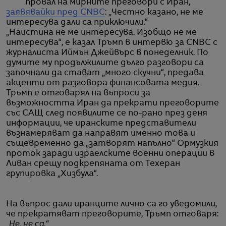
провал на мирните преговори с Иран,
заявявайки пред CNBC
: „Честно казано, не ме
интересува дали са приключили.“
„Наистина не ме интересува. Изобщо не ме
интересува“, е казал Тръмп в интервю за CNBC с
журналиста Иймън Джейвърс в понеделник. По
думите му продължилите дълго разговори са
започнали да стават „много скучни“, предава
акценти от разговора финансовата медия.
Тръмп е отговарял на въпроси за
възможността Иран да прекрати преговорите
със САЩ след появилите се по-рано през деня
информации, че иранските представители
възнамеряват да направят именно това и
същевременно да „затворят напълно“ Ормузкия
проток заради израелските военни операции в
Ливан срещу подкрепяната от Техеран
групировка „Хизбула“.
На въпрос дали иранците лично са го уведомили,
че прекратяват преговорите, Тръмп отговаря:
„Не, не са.“