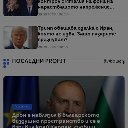
контрол с Италия на фона на
нарастващото напрежение
заради мигрантите
08.08.2026 / 06:53
Тръмп обещава сделка с Иран,
която не идва. Защо пазарите
празнуват?
08.08.2026 / 06:36
ПОСЛЕДНИ PROFIT
виж още
Глобално
Дрон е навлязъл в българското
въздушно пространство и се е
взривил край Кардам, съобщи