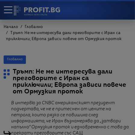
Начало
Глобално
Тръмп: Не ме интересува дали преговорите с Иран са
приключили; Европа зависи повече от Ормузкия проток
Глобално
Тръмп: Не ме интересува дали
преговорите с Иран са
приключили; Европа зависи повече
от Ормузкия проток
В интервю за CNBC aмериканският президент
подчертава, че не е притеснен от цените на
петрола, които рязко се повишиха след
информацията, че Иран възнамерява да „затвори
напълно“ Ормузкия проток и едновременно с това да
прекрати преговорите със САЩ