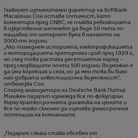
Главният изпълнителен директор на SoftBank
Масайоши Сон остава оптимист, като
коментира пред CNBC, че очаква революцията
в изкуствения интелект да бъде 50 пъти по-
мащабна от интернет бума в началото на
2000-те години.
„Ако погледнем историята, електрификацията
и моторизацията претърпяха срив през 1929 г.,
но след това растяха десетилетия наред –
през следващите почти 100 години. Възможно е
да има корекция и сега, но за мен това би било
най-добрата инвестиционна възможност“,
отбелязва Сон.
Според анализатора на Deutsche Bank Питър
Миликен пазарът изглежда все по-фокусиран
върху краткосрочната динамика на цените и
все по-малко склонен да оценява дългосрочния
потенциал на компаниите.
„Пазарът сякаш става обсебен от