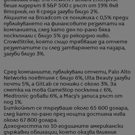
добавиха още 5%. Hewlett Packard Enterprise
беше лидерът в S&P 500 с ръст от 19% във
вторник, но в сряда загуби близо 2%.
Акциите на Broadcom се понижиха с 0,5% преди
публикуването на финансовите резултати на
компанията, след като ден по-рано бяха
поскъпнали с близо 5% до рекордно ниво.
CrowdStrike, която също трябваше да отчете
резултатите си след затварянето на пазара,
загуби близо 3%.
Сред компаниите, публикували отчети, Palo Alto
Networks поевтиня с близо 6%, Ulta Beauty загуби
почти 5%, а GitLab се понижи с около 3%. За
сметка на това GameStop поскъпна с 6%,
Medtronic добави 6%, а Macy’s записа ръст от
под 1%.
Биткойнът се търгуваше около 65 600 долара,
след като по-рано през нощта достигна нива
около 67 800 долара.
Доходността по 10-годишните американски
държавни облигации, която оказва влияние