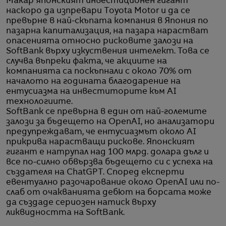
Макар японският инвестиционен гигант
наскоро да изпревари Toyota Motor и да се
превърне в най-скъпата компания в Япония по
пазарна капитализация, на пазара нарастват
опасенията относно рисковите залози на
SoftBank върху изкуствения интелект. Това се
случва въпреки факта, че акциите на
компанията са поскъпнали с около 70% от
началото на годината благодарение на
ентусиазма на инвеститорите към AI
технологиите.
SoftBank се превърна в един от най-големите
залози за бъдещето на OpenAI, но анализатори
предупреждават, че ентусиазмът около AI
прикрива нарастващи рискове. Японският
гигант е натрупал над 100 млрд. долара дълг и
все по-силно обвързва бъдещето си с успеха на
създателя на ChatGPT. Според експерти
евентуално разочарование около OpenAI или по-
слаб от очакванията дебют на борсата може
да създаде сериозен натиск върху
ликвидността на SoftBank.