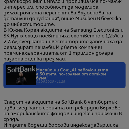
краткосрочния импулс и проявява все по-малък
интерес или способност да моделира
дългосрочната перспектива въз основа на
детайлни допускания“, пише Миликен в бележка
до инвеститорите.
В Южна Корея акциите на Samsung Electronics и
SK Hynix също поевтиняха съответно с 1,25% и
2,75%, след като инвеститорите започнаха да
реализират печалби. И двете компании
преминаха границата от 1 трилион долара
пазарна оценка през май.
Масайоши Сон: „AI революцията
е 50 пъти по-голяма от дотком
бума“
01.06.2026 / 11:28
Спадът на акциите на SoftBank в четвъртък
идва след като серията от рекордни върхове
на американските фондови индекси приключи в
сряда.
И трите водещи борсови индекса завършиха