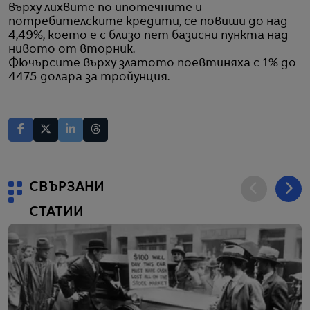
върху лихвите по ипотечните и
потребителските кредити, се повиши до над
4,49%, което е с близо пет базисни пункта над
нивото от вторник.
Фючърсите върху златото поевтиняха с 1% до
4475 долара за тройунция.
СВЪРЗАНИ
СТАТИИ