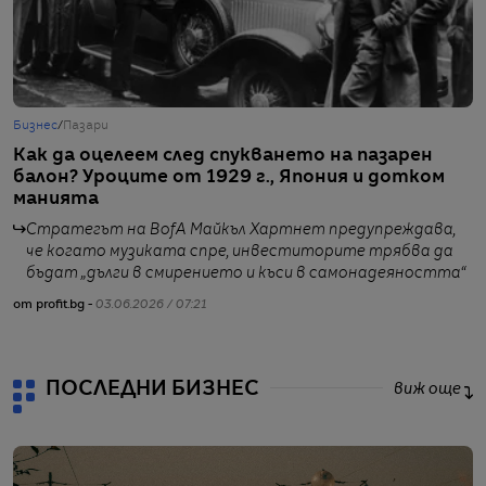
Бизнес
/
Пазари
Б
Как да оцелеем след спукването на пазарен
Б
балон? Уроците от 1929 г., Япония и дотком
м
манията
Стратегът на BofA Майкъл Хартнет предупреждава,
че когато музиката спре, инвеститорите трябва да
бъдат „дълги в смирението и къси в самонадеяността“
от profit.bg -
03.06.2026 / 07:21
от
ПОСЛЕДНИ БИЗНЕС
виж още