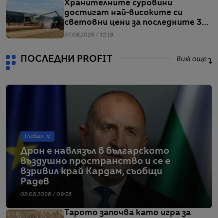
Хранителните суровини
достигат най-високите си
световни цени за последните 3
години
07.08.2026 / 12:18
ПОСЛЕДНИ PROFIT
виж още
Глобално
Дрон е навлязъл в българското
въздушно пространство и се е
взривил край Кардам, съобщи
Радев
08.08.2026 / 09:56
Тарото започва като игра за