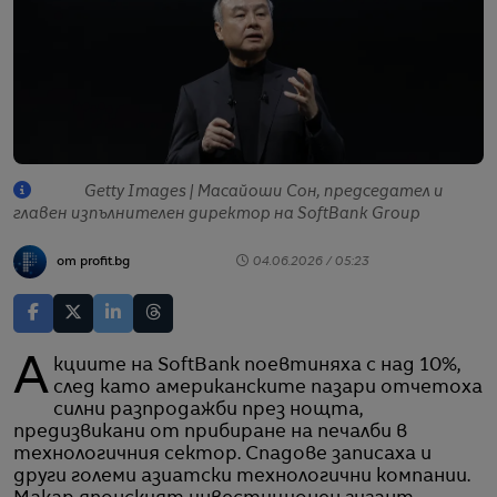
Getty Images | Масайоши Сон, председател и
главен изпълнителен директор на SoftBank Group
от profit.bg
04.06.2026 / 05:23
Акциите на SoftBank поевтиняха с над 10%,
след като американските пазари отчетоха
силни разпродажби през нощта,
предизвикани от прибиране на печалби в
технологичния сектор. Спадове записаха и
други големи азиатски технологични компании.