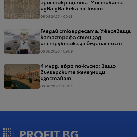
аристокрацията. Мистиката
идва два века по-късно
08.08.2026 / 09:43
Гледай стюардесата: Ужасяваща
катастрофа стои зад
инструктажа за безопасност
08.08.2026 / 09:09
4 млрд. евро по-късно: Защо
българските железници
изостават
08.08.2026 / 08:02