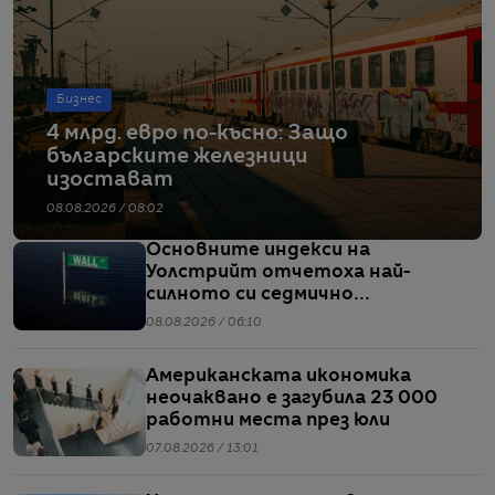
Бизнес
4 млрд. евро по-късно: Защо
българските железници
изостават
08.08.2026 / 08:02
Основните индекси на
Уолстрийт отчетоха най-
силното си седмично
представяне от април насам
08.08.2026 / 06:10
Американската икономика
неочаквано е загубила 23 000
работни места през юли
07.08.2026 / 13:01