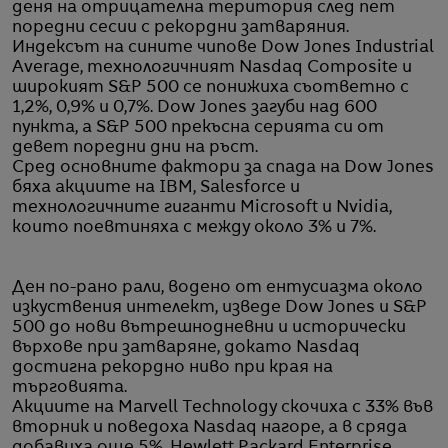
деня на отрицателна територия след пет
поредни сесии с рекордни затваряния.
Индексът на сините чипове Dow Jones Industrial
Average, технологичният Nasdaq Composite и
широкият S&P 500 се понижиха съответно с
1,2%, 0,9% и 0,7%. Dow Jones загуби над 600
пункта, а S&P 500 прекъсна серията си от
девет поредни дни на ръст.
Сред основните фактори за спада на Dow Jones
бяха акциите на IBM, Salesforce и
технологичните гиганти Microsoft и Nvidia,
които поевтиняха с между около 3% и 7%.
Ден по-рано рали, водено от ентусиазма около
изкуствения интелект, изведе Dow Jones и S&P
500 до нови вътрешнодневни и исторически
върхове при затваряне, докато Nasdaq
достигна рекордно ниво при края на
търговията.
Акциите на Marvell Technology скочиха с 33% във
вторник и поведоха Nasdaq нагоре, а в сряда