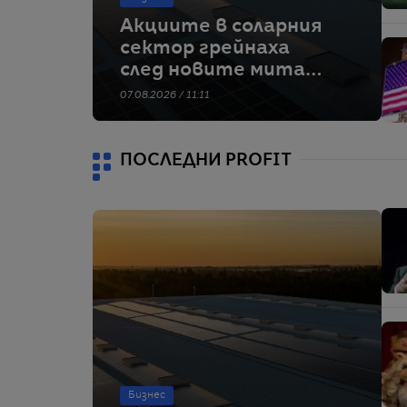
Акциите в соларния
сектор грейнаха
след новите мита
на Тръмп срещу
07.08.2026 / 11:11
Китай
ПОСЛЕДНИ PROFIT
Бизнес