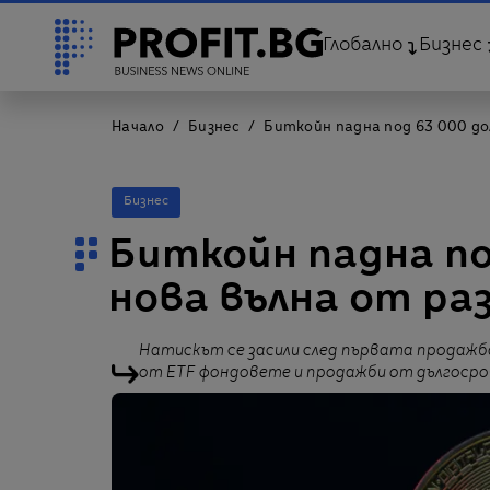
Глобално
Бизнес
Начало
Бизнес
Биткойн падна под 63 000 до
Бизнес
Биткойн падна по
нова вълна от ра
Натискът се засили след първата продажба 
от ETF фондовете и продажби от дългоср