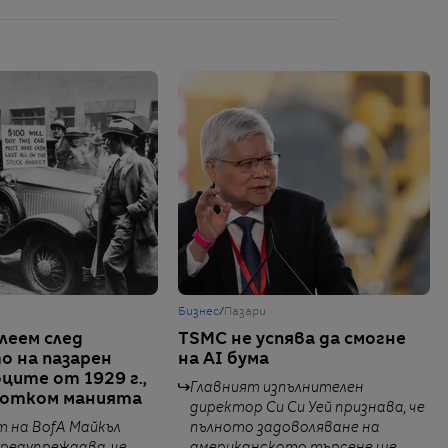
Бизнес
/
Пазари
леем след
TSMC не успява да смогне
о на пазарен
на AI бума
ците от 1929 г.,
Главният изпълнителен
дотком манията
директор Си Си Уей признава, че
 на BofA Майкъл
пълното задоволяване на
редупреждава, че
американското търсене ще