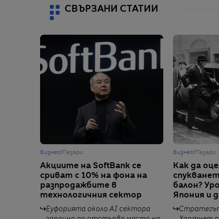
СВЪРЗАНИ СТАТИИ
Бизнес
/
Пазари
Бизнес
/
Пазари
Акциите на SoftBank се
Как да оце
сриват с 10% на фона на
спукванет
разпродажбите в
балон? Уро
технологичния сектор
Япония и 
Еуфорията около AI сектора
Стратегът
започна да отстъпва място на
Хартнет п