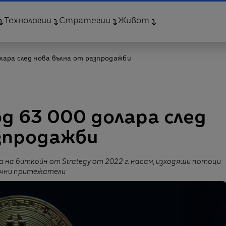
Технологии
Стратегии
Живот
лара след нова вълна от разпродажби
д 63 000 долара след
зпродажби
на биткойн от Strategy от 2022 г. насам, изходящи потоци
очни притежатели