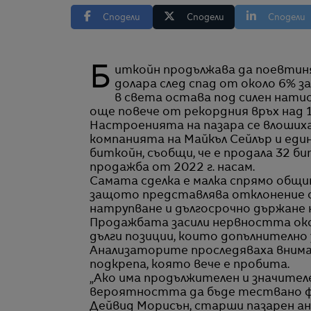
Сподели
Сподели
Сподели
Биткойн продължава да поевтинява в четвъртък, като се търгува около 62 770
долара след спад от около 6% з
в света остава под силен нати
още повече от рекордния връх над 
Настроенията на пазара се влошиха 
компанията на Майкъл Сейлър и ед
биткойн, съобщи, че е продала 32 бит
продажба от 2022 г. насам.
Самата сделка е малка спрямо общит
защото представлява отклонение 
натрупване и дългосрочно държане 
Продажбата засили нервността око
дълги позиции, които допълнително 
Анализаторите проследяваха внима
подкрепа, която вече е пробита.
„Ако има продължителен и значител
вероятността да бъде тествано фе
Дейвид Морисън, старши пазарен ана