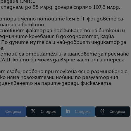
предава CNBC.
паднали до 85 млрд. долара спрямо 107,8 млрд.
изатори именно потоците към ETF фондовете са
ната на биткойн.
сновният фактор за поскъпването на биткойн и
едмичните колебания в доходността“, казва
. По думите му те са и най-добрият индикатор за
а.
потоци са отрицателни, а шансовете за приемане
 САЩ, който би могъл да върне част от интереса
 слаби, особено при толкова ясно разминаване с
ко няма положителни новини по регулаторния
езценяването на парите заради фискалната
Сподели
Сподели
Сподели
Сподели