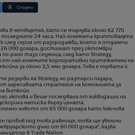
Сподели
а последните 24 часа. Най-голямата криптовалута
ск след серия от разпродажби, която я отдалечи
126 000 долара, достигнат през октомври.
по-рано тази седмица, след като Strategy,
ин от най-големите корпоративни притежатели на
койна за около 2,5 млн. долара. Това е първата ѝ
е резерви на Strategy, но разтърси пазара,
от агресивната стратегия на компанията за
на биткойн.
ло актива и беше последвана от ликвидации на
ускориха натиска върху цената.
телно нивото от 65 000 долара като ключова
ен пробив под това равнище, това ще увеличи
вруарското дъно от 60 000 долара“, казва
лизатор в Trade Nation.