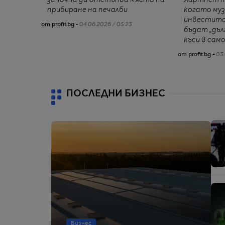
прибиране на печалби
когато муз
инвестито
от profit.bg -
04.06.2026 / 05:23
бъдат „дъл
къси в са
от profit.bg -
03.
ПОСЛЕДНИ БИЗНЕС
Бизнес