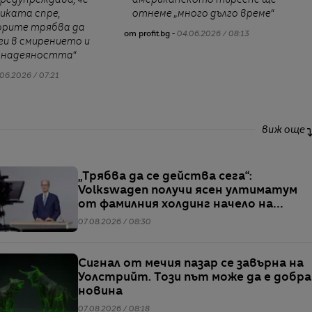
иката спре,
отнеме „много дълго време“
рите трябва да
от profit.bg -
04.06.2026 / 08:13
ги в смирението и
монадеяността“
06.2026 / 07:21
виж още
„Трябва да се действа сега“:
Volkswagen получи ясен ултиматум
от фамилния холдинг начело на
групата
07.08.2026 / 08:30
Сигнал от мечия пазар се завърна на
Уолстрийт. Този път може да е добра
новина
07.08.2026 / 08:18