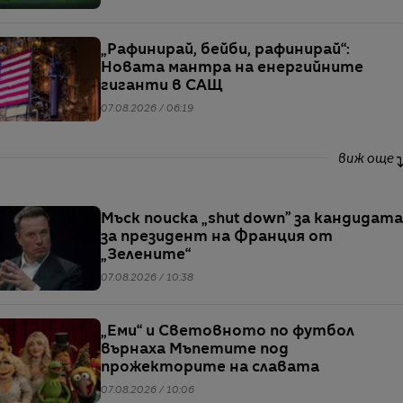
„Рафинирай, бейби, рафинирай“:
Новата мантра на енергийните
гиганти в САЩ
07.08.2026 / 06:19
виж още
Мъск поиска „shut down” за кандидата
за президент на Франция от
„Зелените“
07.08.2026 / 10:38
„Еми“ и Световното по футбол
върнаха Мъпетите под
прожекторите на славата
07.08.2026 / 10:06