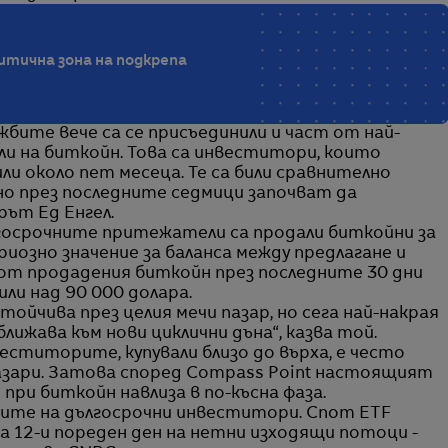
итична зона на подкрепа
бите вече са се присъединили и част от най-
и на биткойн. Това са инвеститори, които
ли около пет месеца. Те са били сравнително
 но през последните седмици започват да
рът Ед Енгел.
ългосрочните притежатели са продали биткойни за
ериозно значение за баланса между предлагане и
% от продадения биткойн през последните 30 дни
ли над 90 000 долара.
стойчива през целия мечи пазар, но сега най-накрая
лижава към нови циклични дъна“, казва той.
еститорите, купували близо до върха, е често
азари. Затова според Compass Point настоящият
 при биткойн навлиза в по-късна фаза.
ите на дългосрочни инвеститори. Спот ETF
 12-и пореден ден на нетни изходящи потоци -