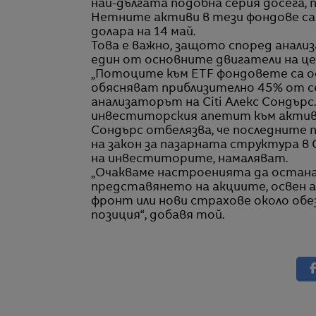
най-дългата подобна серия досега, 
Нетните активи в тези фондове са с
долара на 14 май.
Това е важно, защото според анал
един от основните двигатели на це
„Потоците към ETF фондовете са о
обясняват приблизително 45% от с
анализаторът на Citi Алекс Сондърс
инвеститорския апетит към актив
Сондърс отбелязва, че последните 
на закон за пазарната структура в
на инвеститорите, намаляват.
„Очакваме настроенията да останат
представянето на акциите, освен а
фронт или нови страхове около об
позиция“, добавя той.