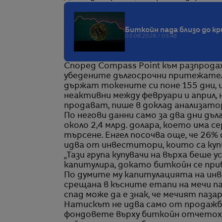
Биткойн пада близо до кр
03.06.2026 / 05:48
Според Compass Point към разпродаж
убедените дългосрочни притежател
държат токените си поне 155 дни, и
неактивни между февруари и април,
продават, пише в доклад анализато
По негови данни само за два дни д
около 2,4 млрд. долара, което има с
търсене. Енгел посочва още, че 26
идва от инвеститори, които са купи
„Тази група купувачи на върха беше у
капитулира, докато биткойн се приб
По думите му капитулацията на инв
срещана в късните етапи на мечи п
спад може да е знак, че мечият пазар
Натискът не идва само от продажб
фондовете върху биткойн отчетоха