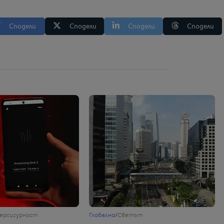
Сподели
Сподели
Сподели
Сподели
ерсигурност
Глобално
/
Светът