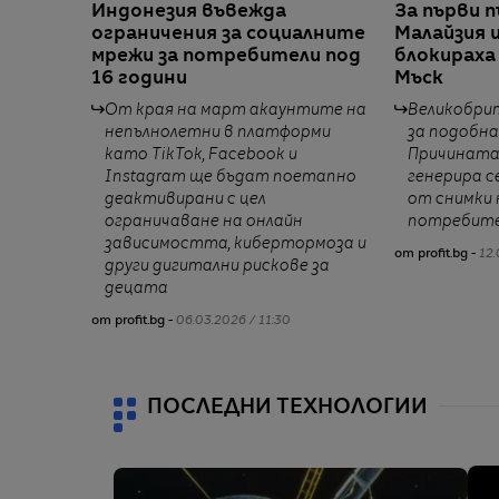
Индонезия въвежда
За първи п
ограничения за социалните
Малайзия 
мрежи за потребители под
блокираха
16 години
Мъск
От края на март акаунтите на
Великобри
непълнолетни в платформи
за подобна
като TikTok, Facebook и
Причината
Instagram ще бъдат поетапно
генерира с
деактивирани с цел
от снимки 
ограничаване на онлайн
потребите
зависимостта, кибертормоза и
от profit.bg -
12.
други дигитални рискове за
децата
от profit.bg -
06.03.2026 / 11:30
ПОСЛЕДНИ ТЕХНОЛОГИИ