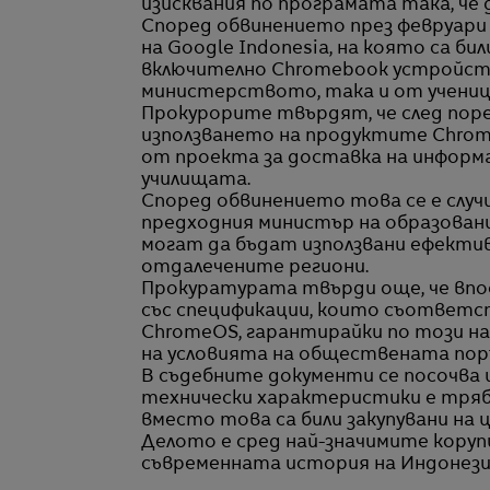
изисквания по програмата така, че
Според обвинението през февруари 
на Google Indonesia, на която са б
включително Chromebook устройств
министерството, така и от учени
Прокурорите твърдят, че след поре
използването на продуктите Chrom
от проекта за доставка на информа
училищата.
Според обвинението това се е случи
предходния министър на образован
могат да бъдат използвани ефектив
отдалечените региони.
Прокуратурата твърди още, че впос
със спецификации, които съответ
ChromeOS, гарантирайки по този н
на условията на обществената пор
В съдебните документи се посочва 
технически характеристики е трябва
вместо това са били закупувани на ц
Делото е сред най-значимите коруп
съвременната история на Индонези