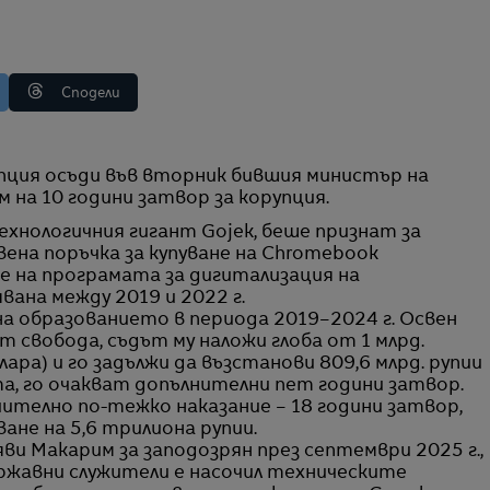
Сподели
на 10 години затвор за корупция.
ехнологичния гигант Gojek, беше признат за
вена поръчка за купуване на Chromebook
е на програмата за дигитализация на
вана между 2019 и 2022 г.
а образованието в периода 2019–2024 г. Освен
 свобода, съдът му наложи глоба от 1 млрд.
лара) и го задължи да възстанови 809,6 млрд. рупии
та, го очакват допълнителни пет години затвор.
телно по-тежко наказание – 18 години затвор,
ване на 5,6 трилиона рупии.
ви Макарим за заподозрян през септември 2025 г.,
държавни служители е насочил техническите