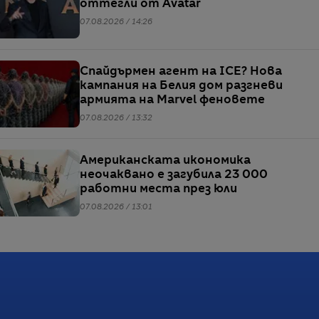
оттегли от Avatar
07.08.2026 / 14:26
Спайдърмен агент на ICE? Нова
кампания на Белия дом разгневи
армията на Marvel феновете
07.08.2026 / 13:32
Американската икономика
неочаквано е загубила 23 000
работни места през юли
07.08.2026 / 13:01