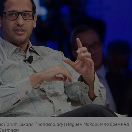
c Forum; Sikarin Thanachaiary | Надием Макарим по време на
 Виетнам