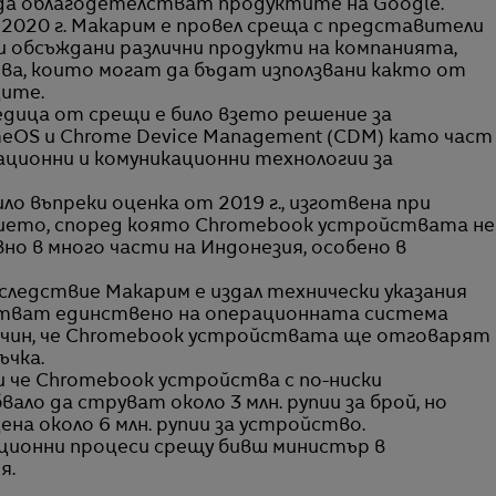
 да облагодетелстват продуктите на Google.
2020 г. Макарим е провел среща с представители
или обсъждани различни продукти на компанията,
а, които могат да бъдат използвани както от
ците.
дица от срещи е било взето решение за
eOS и Chrome Device Management (CDM) като част
ционни и комуникационни технологии за
ло въпреки оценка от 2019 г., изготвена при
ието, според която Chromebook устройствата не
но в много части на Индонезия, особено в
ледствие Макарим е издал технически указания
стват единствено на операционната система
ачин, че Chromebook устройствата ще отговарят
ъчка.
и че Chromebook устройства с по-ниски
ло да струват около 3 млн. рупии за брой, но
ена около 6 млн. рупии за устройство.
ционни процеси срещу бивш министър в
я.