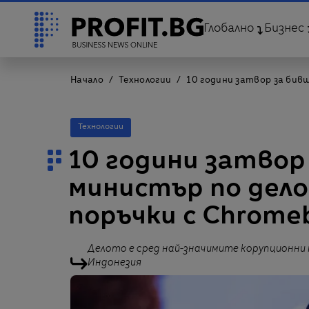
Глобално
Бизнес
Начало
Технологии
10 години затвор за бив
Технологии
10 години затвор
министър по дел
поръчки с Chrom
Делото е сред най-значимите корупционни
Индонезия