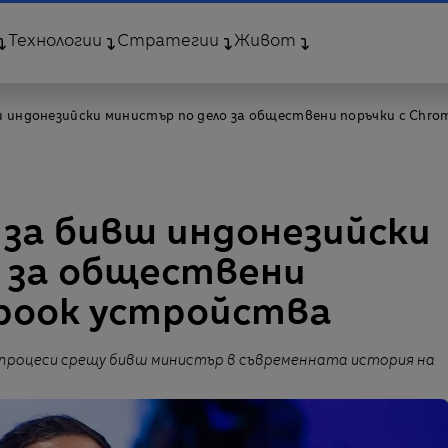
Технологии
Стратегии
Живот
ш индонезийски министър по дело за обществени поръчки с Chr
 за бивш индонезийски
о за обществени
ebook устройства
 процеси срещу бивш министър в съвременната история на