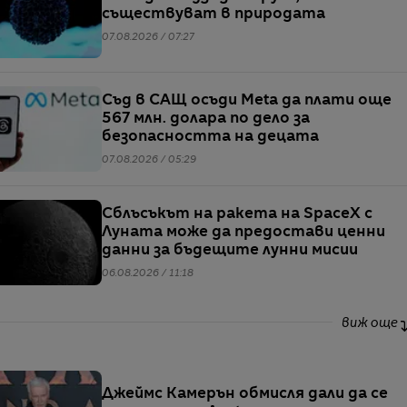
съществуват в природата
07.08.2026 / 07:27
Съд в САЩ осъди Meta да плати още
567 млн. долара по дело за
безопасността на децата
07.08.2026 / 05:29
Сблъсъкът на ракета на SpaceX с
Луната може да предостави ценни
данни за бъдещите лунни мисии
06.08.2026 / 11:18
виж още
Джеймс Камерън обмисля дали да се