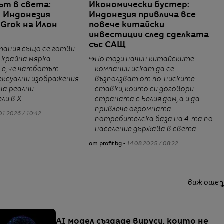
ът в света:
Икономически бустер:
и Индонезия
Индонезия привлича все
 Grok на Илон
повече китайски
инвестиции след сделката
със САЩ
тания също се готви
 крайна мярка.
По този начин китайските
 е, че чатботът
компании искат да се
ексуални изображения
възползват от по-ниските
на реални
ставки, които си договори
ли в X
страната с Белия дом, а и да
привлече огромната
01.2026 / 10:42
потребителска база на 4-та по
население държава в света
от profit.bg -
14.08.2025 / 08:22
виж още
AI модел създаде вируси, които не