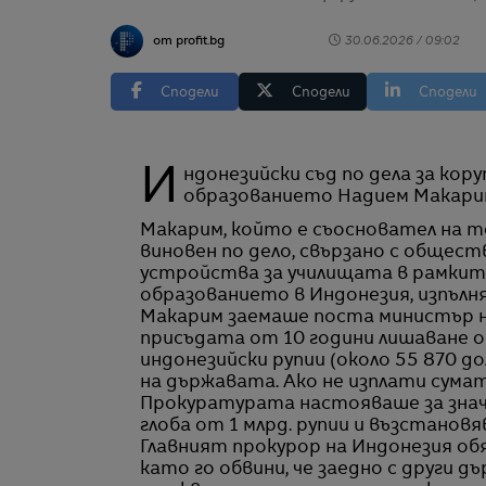
от profit.bg
30.06.2026 / 09:02
Сподели
Сподели
Сподели
Индонезийски съд по дела за корупция осъди във вторник бившия министър на
образованието Надием Макарим 
Макарим, който е съосновател на т
виновен по дело, свързано с общест
устройства за училищата в рамкит
образованието в Индонезия, изпълня
Макарим заемаше поста министър н
присъдата от 10 години лишаване от
индонезийски рупии (около 55 870 до
на държавата. Ако не изплати сума
Прокуратурата настояваше за значи
глоба от 1 млрд. рупии и възстановя
Главният прокурор на Индонезия обя
като го обвини, че заедно с други 