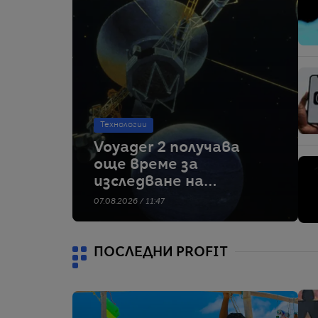
Технологии
Voyager 2 получава
още време за
изследване на
междузвездното
07.08.2026 / 11:47
пространство
ПОСЛЕДНИ PROFIT