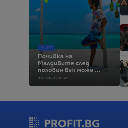
Живот
Почивка на
Малдивите след
половин век може да
е туристически
07.08.2026 / 15:32
мираж