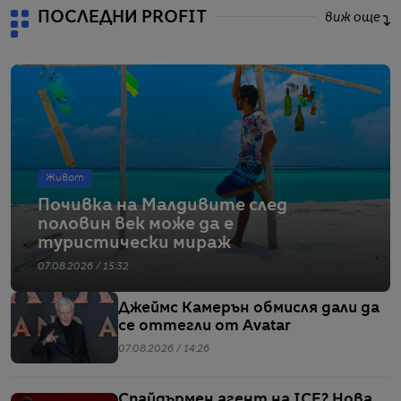
ПОСЛЕДНИ PROFIT
виж още
Живот
Почивка на Малдивите след
половин век може да е
туристически мираж
07.08.2026 / 15:32
Джеймс Камерън обмисля дали да
се оттегли от Avatar
07.08.2026 / 14:26
Спайдърмен агент на ICE? Нова