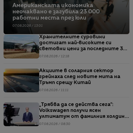
Американската икономика
неочаквано е загубила 23 000
работни места през юли
07.08.2026 / 13:01
Хранителните суровини
достигат най-високите си
световни цени за последните 3
години
07.08.2026 / 12:18
Акциите в соларния сектор
грейнаха след новите мита на
Тръмп срещу Китай
07.08.2026 / 11:11
„Трябва да се действа сега“:
Volkswagen получи ясен
ултиматум от фамилния холдинг
начело на групата
07.08.2026 / 08:30