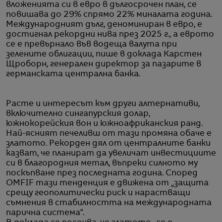
вложенията си в евро в дългосрочен план, се
повишава до 29% спрямо 22% миналата година.
Международният дълг, деноминиран в евро, е
достигнал рекордни нива през 2025 г., а еврото
се е превърнало във водеща валута при
зелените облигации, пише в доклада Карстен
Щроборн, генерален директор за пазарите в
германската централна банка.
Расте и интересът към други алтернативи,
включително сингапурския долар,
южнокорейския вон и южноафриканския ранд.
Най-ясният печеливш от тази промяна обаче е
златото. Рекорден дял от централните банки
казват, че планират да увеличат инвестициите
си в благородния метал, въпреки силното му
поскъпване през последната година. Според
OMFIF тази тенденция е движена от „защита
срещу геополитически риск и нарастващи
съмнения в стабилността на международната
парична система“.