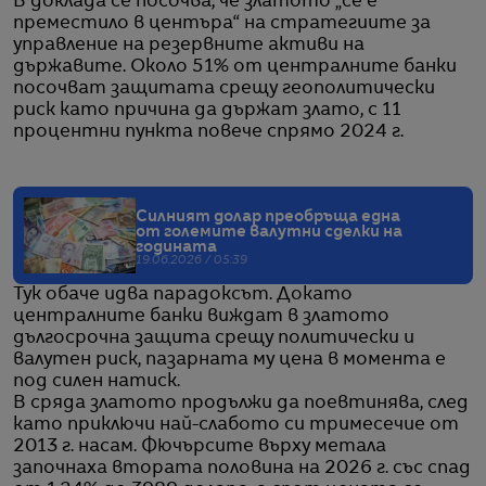
В доклада се посочва, че златото „се е
преместило в центъра“ на стратегиите за
управление на резервните активи на
държавите. Около 51% от централните банки
посочват защитата срещу геополитически
риск като причина да държат злато, с 11
процентни пункта повече спрямо 2024 г.
Силният долар преобръща една
от големите валутни сделки на
годината
19.06.2026 / 05:39
Тук обаче идва парадоксът. Докато
централните банки виждат в златото
дългосрочна защита срещу политически и
валутен риск, пазарната му цена в момента е
под силен натиск.
В сряда златото продължи да поевтинява, след
като приключи най-слабото си тримесечие от
2013 г. насам. Фючърсите върху метала
започнаха втората половина на 2026 г. със спад