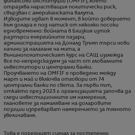
финансови институции (OMFIF), което
отразява нарастващия политически риск,
свързван с американската валута.
Изводите идват в момент, в който доверието
към долара е под натиск от няколко посоки
едновременно: войната в Близкия изток
разтърси енергийните пазари,
администрацията на Доналд Тръмп търси нови
начини за налагане на мита, а
външнополитическият курс на САЩ изглежда
все по-непредсказуем за част от глобалните
инвеститори и централни банки.
Проучването на OMFIF е проведено между
март и май и включва отговори от 74
централни банки по света. За първи път,
откакто през 2023 г. организацията започва да
следи инвестиционните им намерения,
плановете за намаляване на доларовите
позиции изпреварват намерението за тяхното
увеличаване.
Това е поредният сигнал за постепенно