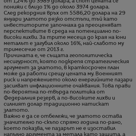
от 1,24% до 3989 долара, а спот цената се
понижи с близо 1% до около 3974 долара.
След рекордния връх от 5586,20 долара на 29
януари златото рязко отстъпи, тъй като
инвеститорите започнаха да преоценяват
перспективите в среда на потенциално по-
високи лихви. За трите месеца до края на юни
металът е загубил около 16%, най-слабото му
тримесечие от 2013 г.
Причината е, че същата геополитическа
несигурност, която подкрепя стратегическия
аргумент за златото, в краткосрочен план
може да работи срещу цената му. Военният
риск и напрежението около енергийните пазари
засилват инфлационните очаквания. Това прави
по-вероятна по-твърда политика от
Федералния резерв, а по-високите лихви и
силният долар традиционно натискат
златото.
Важно е да се отбележи, че златото остава
значително по-скъпо спрямо година по-рано,
което показва, че пазарът не е изоставил
напълно аргумента за метала като защита, а