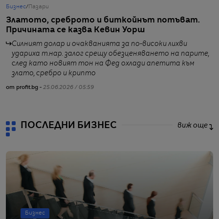
Бизнес
/
Пазари
Б
Златото, среброто и биткойнът потъват.
B
Причината се казва Кевин Уорш
с
в
Силният долар и очакванията за по-високи лихви
удариха т.нар. залог срещу обезценяването на парите,
след като новият тон на Фед охлади апетита към
злато, сребро и крипто
от
от profit.bg -
25.06.2026 / 05:59
ПОСЛЕДНИ БИЗНЕС
виж още
Бизнес