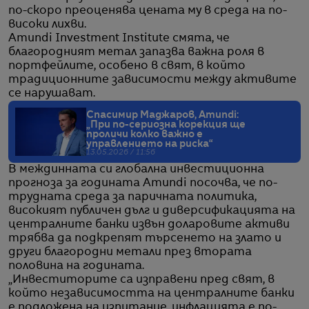
по-скоро преоценява цената му в среда на по-
високи лихви.
Amundi Investment Institute смята, че
благородният метал запазва важна роля в
портфейлите, особено в свят, в който
традиционните зависимости между активите
се нарушават.
Спасимир Маджаров, Amundi:
„При по-сериозна корекция ще
проличи колко важно е
управлението на риска“
13.05.2026 / 11:56
В междинната си глобална инвестиционна
прогноза за годината Amundi посочва, че по-
трудната среда за паричната политика,
високият публичен дълг и диверсификацията на
централните банки извън доларовите активи
трябва да подкрепят търсенето на злато и
други благородни метали през втората
половина на годината.
„Инвеститорите са изправени пред свят, в
който независимостта на централните банки
е подложена на изпитание, инфлацията е по-