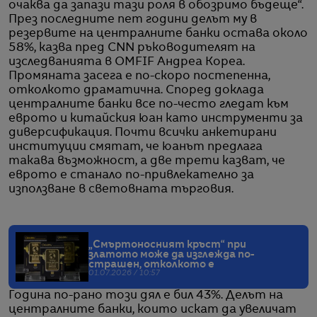
очаква да запази тази роля в обозримо бъдеще“.
През последните пет години делът му в
резервите на централните банки остава около
58%, казва пред CNN ръководителят на
изследванията в OMFIF Андреа Кореа.
Промяната засега е по-скоро постепенна,
отколкото драматична. Според доклада
централните банки все по-често гледат към
еврото и китайския юан като инструменти за
диверсификация. Почти всички анкетирани
институции смятат, че юанът предлага
такава възможност, а две трети казват, че
еврото е станало по-привлекателно за
използване в световната търговия.
„Смъртоносният кръст“ при
златото може да изглежда по-
страшен, отколкото е
01.07.2026 / 10:57
Година по-рано този дял е бил 43%. Делът на
централните банки, които искат да увеличат