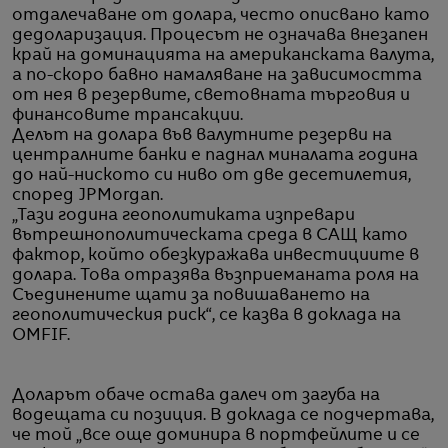
отдалечаване от долара, често описвано като
дедоларизация. Процесът не означава внезапен
край на доминацията на американската валута,
а по-скоро бавно намаляване на зависимостта
от нея в резервите, световната търговия и
финансовите трансакции.
Делът на долара във валутните резерви на
централните банки е паднал миналата година
до най-ниското си ниво от две десетилетия,
според JPMorgan.
„Тази година геополитиката изпревари
вътрешнополитическата среда в САЩ като
фактор, който обезкуражава инвестициите в
долара. Това отразява възприеманата роля на
Съединените щати за повишаването на
геополитическия риск“, се казва в доклада на
OMFIF.
Доларът обаче остава далеч от загуба на
водещата си позиция. В доклада се подчертава,
че той „все още доминира в портфейлите и се