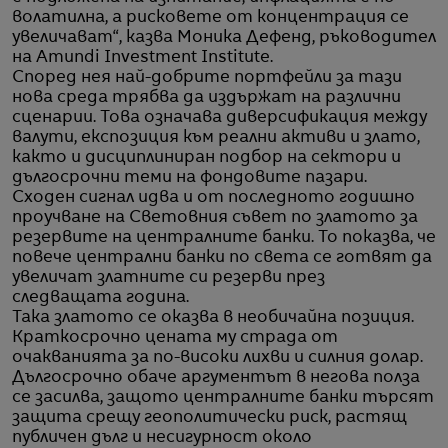
волатилна, а рисковете от концентрация се
увеличават“, казва Моника Дефенд, ръководител
на Amundi Investment Institute.
Според нея най-добрите портфейли за тази
нова среда трябва да издържат на различни
сценарии. Това означава диверсификация между
валути, експозиция към реални активи и злато,
както и дисциплиниран подбор на сектори и
дългосрочни теми на фондовите пазари.
Сходен сигнал идва и от последното годишно
проучване на Световния съвет по златото за
резервите на централните банки. То показва, че
повече централни банки по света се готвят да
увеличат златните си резерви през
следващата година.
Така златото се оказва в необичайна позиция.
Краткосрочно цената му страда от
очакванията за по-високи лихви и силния долар.
Дългосрочно обаче аргументът в негова полза
се засилва, защото централните банки търсят
защита срещу геополитически риск, растящ
публичен дълг и несигурност около