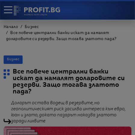
Начало
Бизнес
Все повече централни банки искат да намалят
доларовите си резерви. Защо тогава златото пада?
Бизнес
Все повече централни банки
искат да намалят доларовите си
резерви. Защо тогава златото
пада?
Доларът остава водещ в резервите, но
геополитическият риск засилва интереса към евро,
юан и злато, докато пазарът наказва златото
заради лихвите