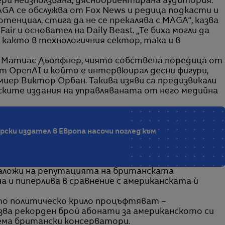
ери неизползвана, дясноориентирана аудитория.
A се обслужва от Fox News и редица подкасти и
отенциал, стига да не се прекалява с MAGA“, казва
air и основател на Daily Beast. „Те биха могли да
и както в технологичния сектор, така и в
на Матиас Дьопфнер, чиято собствена поредица от
т OpenAI и който е интервюирал десни фигури,
иер Виктор Орбан. Такива изяви са предизвикали
ските издания на управляваната от него медийна
рски издател в Европа насочи поглед към
заложи на репутацията на британската
 и пиперлива в сравнение с американската ѝ
то политическо крило процъфтяват –
зва рекорден брой абонати за американското си
наема британски консерватори.