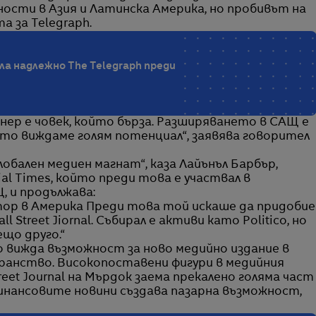
ости в Азия и Латинска Америка, но пробивът на
а за Telegraph.
ила надлежно The Telegraph преди
ер е човек, който бърза. Разширяването в САЩ е
то виждаме голям потенциал“, заявява говорител
обален медиен магнат“, каза Лайънъл Барбър,
al Times, който преди това е участвал в
 и продължава:
ктор в Америка Преди това той искаше да придобие
ll Street Jiornal. Събирал е активи като Politico, но
що друго.“
 вижда възможност за ново медийно издание в
анство. Високопоставени фигури в медийния
eet Journal на Мърдок заема прекалено голяма част
финансовите новини създава пазарна възможност,