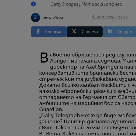
Getty Images | Матиас Дьопфнер
от profit.bg
06.07.2026 / 12:36
Сподели
Сподели
Сподели
В своето обръщение пред служителите в централата на Telegraph Media Group в
Лондон миналата седмица, Мати
директор на Axel Springer и н
консервативните британски вестни
стремеж към тези уважавани издани
Докато всички хапват бисквити с ло
няколко европейски закачки с главни
отпадането на Германия от Световн
амбициите на медийния бос са насоч
Guardian.
„Daily Telegraph може да бъде глобале
защо не? Център-дясната аудитория
свят. Така че най-голямата възможн
в света. Каква огромна ниша, от коя