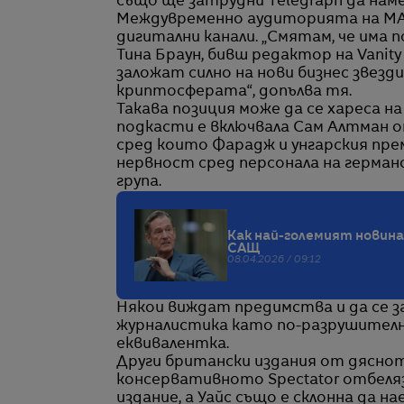
също ще затрудни Telegraph да нам
Междувременно аудиторията на MAG
дигитални канали. „Смятам, че има п
Тина Браун, бивш редактор на Vanity F
заложат силно на нови бизнес звезд
криптосферата“, допълва тя.
Такава позиция може да се хареса 
подкасти е включвала Сам Алтман о
сред които Фарадж и унгарския прем
нервност сред персонала на герман
група.
Как най-големият новина
САЩ
08.04.2026 / 09:12
Някои виждат предимства и да се 
журналистика като по-разрушителна
еквивалентка.
Други британски издания от дясно
консервативното Spectator отбеля
издание, а Уайс също е склонна да 