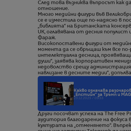
След това възниква въпросът как да
отношение.
Много медийни фигури във Великоб
се е изместила още по-надясно в по
„библията“ на Британската консер
UK, оглавявана от десния популист
Фараж.
Високопоставени фигури от медийни
момента да се обръщаш към все по-
интелектуална десница, проявяваща
души“, заявява корпоративен менидж
недоволство срещу администрацият
навлизане в десните медии“, допълва
Какво означава разочар
„Епстийн“ за Тръмп и MA
23.12.2025 / 09:55
Други посочват успеха на The Free P
аудитория благодарение на фокуса 
културата на „отменянето“. Въпреки