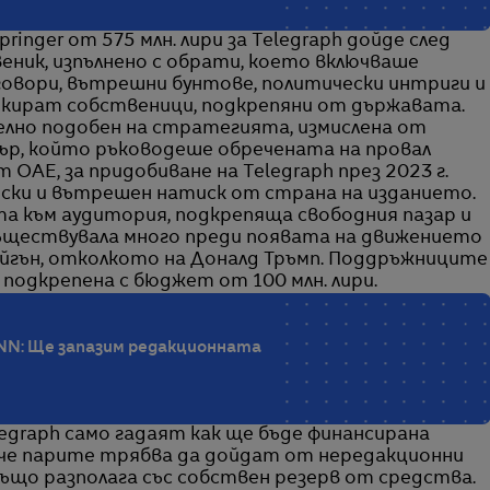
nger от 575 млн. лири за Telegraph дойде след
ник, изпълнено с обрати, което включваше
овори, вътрешни бунтове, политически интриги и
блокират собственици, подкрепяни от държавата.
лно подобен на стратегията, измислена от
ър, който ръководеше обречената на провал
ОАЕ, за придобиване на Telegraph през 2023 г.
ски и вътрешен натиск от страна на изданието.
та към аудитория, подкрепяща свободния пазар и
съществувала много преди появата на движението
Рейгън, отколкото на Доналд Тръмп. Поддръжниците
е подкрепена с бюджет от 100 млн. лири.
CNN: Ще запазим редакционната
graph само гадаят как ще бъде финансирана
 че парите трябва да дойдат от нередакционни
 също разполага със собствен резерв от средства.