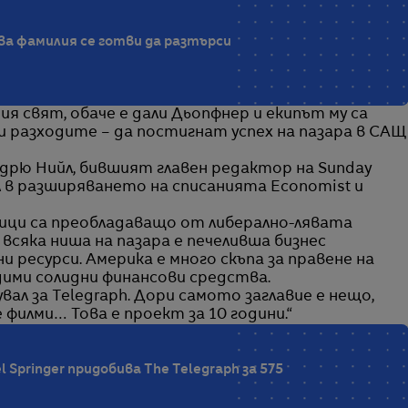
а фамилия се готви да разтърси
ия свят, обаче е дали Дьопфнер и екипът му са
 разходите – да постигнат успех на пазара в САЩ
Андрю Нийл, бившият главен редактор на Sunday
л в разширяването на списанията Economist и
ици са преобладаващо от либерално-лявата
всяка ниша на пазара е печеливша бизнес
и ресурси. Америка е много скъпа за правене на
одими солидни финансови средства.
увал за Telegraph. Дори самото заглавие е нещо,
 филми… Това е проект за 10 години.“
l Springer придобива The Telegraph за 575