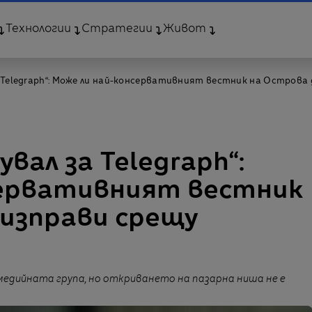
Технологии
Стратегии
Живот
за Telegraph“: Може ли най-консервативният вестник на Острова
увал за Telegraph“:
сервативният вестник
 изправи срещу
а медийната група, но откриването на пазарна ниша не е