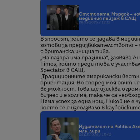
Отстъпете, Мърдок – нов
медийния пейзаж в САЩ
28.09.2025 / 12:12
Въпросът, който се задава в медийн
готови за предизвикателството – и
с британска инициатива.
„На пазара има празнина“, заявява 
Times, който преди това е участва
Spectator в САЩ.
„Традиционните американски вестн
ориентация. Но според моя опит не 
възможност. Това ще изисква огромн
бизнес и е голяма, така че са необх
Няма успех за една нощ. Никой не е ч
което се е използвало в каубойските
Издателят на Politico Axe
млн. лири
06.03.2026 / 13:40