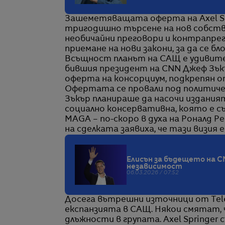
Зашеметяващата оферта на Axel Spri
тригодишно търсене на нов собстве
необичайни преговори и контрапрег
приемане на нови закони, за да се 
Всъщност планът на САЩ е удивите
бившия президент на CNN Джеф Зък
оферта на консорциум, подкрепян от 
Офертата се провали под политиче
Зъкър планираше да насочи издания
социално консервативна, която е 
MAGA – по-скоро в духа на Роналд 
на сделката заявиха, че тази визия 
Елисън за бъдещето на 
независимост
06.03.2026 / 07:52
Досега вътрешни източници от Tele
експанзията в САЩ. Някои смятат,
длъжности в групата. Axel Springer