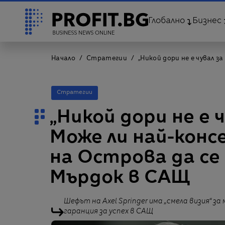
Глобално
Бизнес
Начало
Стратегии
„Никой дори не е чувал 
Стратегии
„Никой дори не е ч
Може ли най-кон
на Острова да се
Мърдок в САЩ
Шефът на Axel Springer има „смела визия“ з
гаранция за успех в САЩ