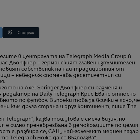
Сподели
ас Дьопфнер – германският главен изпълнителен
ай-новият собственик на най-традиционния от
ци – неведнъж споменава десетилетния си
я.
гото на Axel Springer Дьопфнер си разменя и
я редактор на Daily Telegraph Крис Еванс относно
ото по футбол. Въпреки това за всички е ясно, че
ени към друга страна и друг континент, пише The
н Telegraph“, казва той. „Това е смела визия, но
 е силно пренебрегвана в демокрациите по целия
ост е, разбира се, САЩ, най-големият медиен пазар
то Telegraph може да се възползва“.