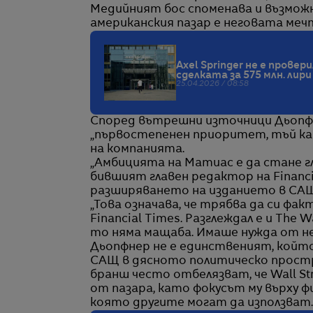
Медийният бос споменава и възможн
американския пазар е неговата мечт
Axel Springer не е провер
сделката за 575 млн. лири
25.04.2026 / 08:58
Според вътрешни източници Дьопфн
„първостепенен приоритет, тъй ка
на компанията.
„Амбицията на Матиас е да стане гл
бившият главен редактор на Financi
разширяването на изданието в САЩ,
„Това означава, че трябва да си фа
Financial Times. Разглеждал е и The Wa
то няма мащаба. Имаше нужда от не
Дьопфнер не е единственият, който
САЩ в дясното политическо простр
бранш често отбелязват, че Wall Str
от пазара, като фокусът му върху 
която другите могат да използват.