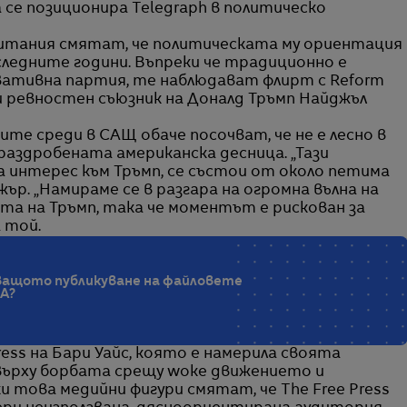
 се позиционира Telegraph в политическо
ритания смятат, че политическата му ориентация
следните години. Въпреки че традиционно е
вативна партия, те наблюдават флирт с Reform
 и ревностен съюзник на Доналд Тръмп Найджъл
те среди в САЩ обаче посочват, че не е лесно в
раздробената американска десница. „Тази
 интерес към Тръмп, се състои от около петима
ър. „Намираме се в разгара на огромна вълна на
а на Тръмп, така че моментът е рискован за
 той.
оващото публикуване на файловете
GA?
ress на Бари Уайс, която е намерила своята
върху борбата срещу woke движението и
 това медийни фигури смятат, че The Free Press